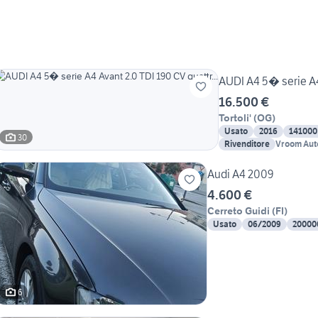
AUDI A4 5� serie A4 
16.500 €
Tortoli'
(
OG
)
Usato
2016
141000
30
Rivenditore
Vroom Auto
Audi A4 2009
4.600 €
Cerreto Guidi
(
FI
)
Usato
06/2009
20000
6