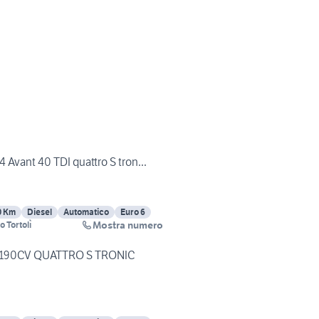
Avant 40 TDI quattro S tron...
0 Km
Diesel
Automatico
Euro 6
Mostra numero
 Tortolì
I 190CV QUATTRO S TRONIC