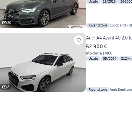
Usato
11/2015
26600
20
Rivenditore
Europa Car S
Audi A4 Avant 40 2.0 td
52.900 €
Modena
(
MO
)
Usato
05/2024
812 K
8
Rivenditore
Audi Zentrum 
Motor Srl