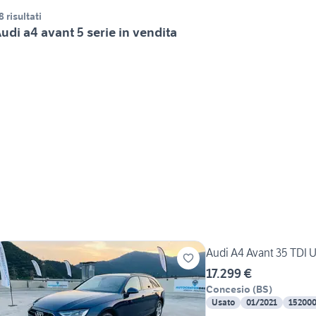
8 risultati
udi a4 avant 5 serie in vendita
Audi A4 Avant 35 TDI U
17.299 €
Concesio
(
BS
)
Usato
01/2021
15200