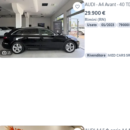
AUDI - A4 Avant - 40 TDI
29.900 €
Rimini
(
RN
)
Usato
01/2023
79000
15
Rivenditore
MED CARS S