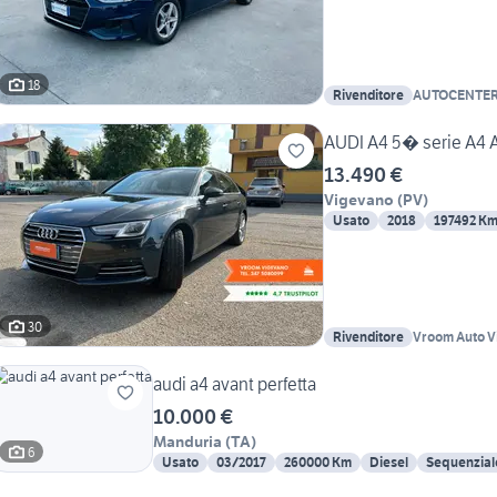
18
Rivenditore
AUTOCENTER
AUDI A4 5� serie A4 Av
13.490 €
Vigevano
(
PV
)
Usato
2018
197492 K
30
Rivenditore
Vroom Auto V
audi a4 avant perfetta
10.000 €
Manduria
(
TA
)
6
Usato
03/2017
260000 Km
Diesel
Sequenzial