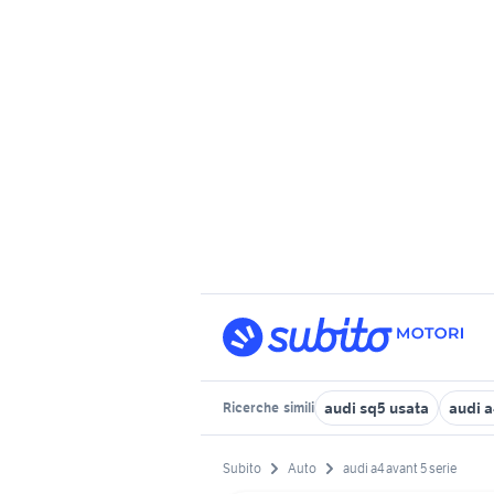
audi sq5 usata
audi a
Ricerche
simili
Subito
Auto
audi a4 avant 5 serie