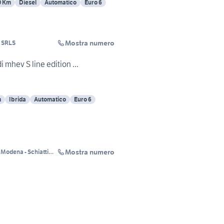
0 Km
Diesel
Automatico
Euro 6
Mostra numero
t SRLS
i mhev S line edition ...
m
Ibrida
Automatico
Euro 6
Mostra numero
Modena - Schiatti