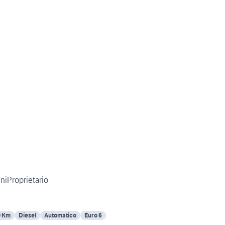
niProprietario
0 Km
Diesel
Automatico
Euro 6