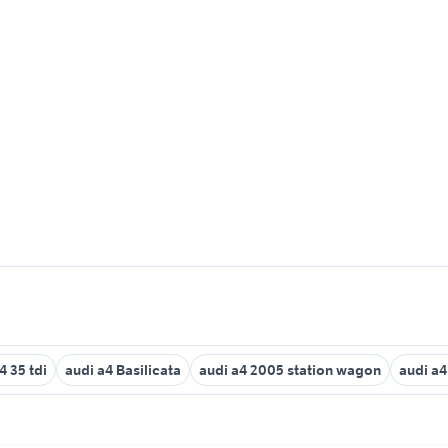
4 35 tdi
audi a4 Basilicata
audi a4 2005 station wagon
audi a4