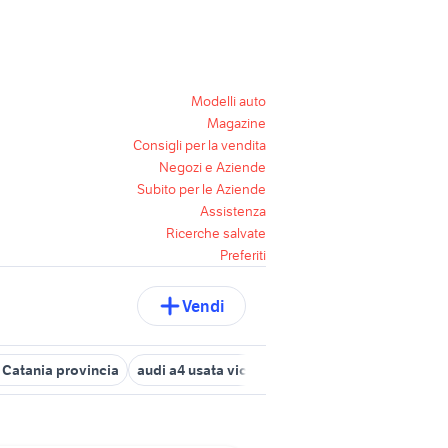
Modelli auto
Magazine
Consigli per la vendita
Negozi e Aziende
Subito per le Aziende
Assistenza
Ricerche salvate
Preferiti
Vendi
 Catania provincia
audi a4 usata vicenza
5 lire 1954
audi a4 b6