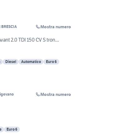
Mostra numero
 BRESCIA
ant 2.0 TDI 150 CV S tron...
m
Diesel
Automatico
Euro 6
Mostra numero
igevano
e
Euro 6