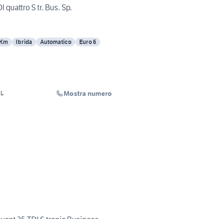
 quattro S tr. Bus. Sp.
 Km
Ibrida
Automatico
Euro 6
Mostra numero
RL