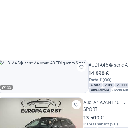
AUDI A4 5� serie A4 
14.990 €
Tortoli'
(
OG
)
Usato
2019
25000
30
Rivenditore
Vroom Auto
Audi A4 AVANT 40TD
SPORT
13.500 €
Caresanablot
(
VC
)