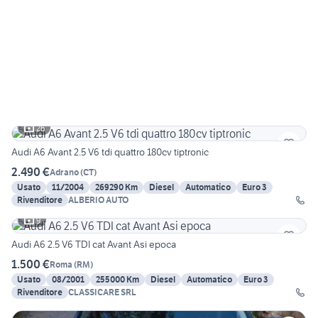
26
Audi A6 Avant 2.5 V6 tdi quattro 180cv tiptronic
2.490 €
Adrano
(
CT
)
Usato
11/2004
269290 Km
Diesel
Automatico
Euro 3
Rivenditore
ALBERIO AUTO
9
Audi A6 2.5 V6 TDI cat Avant Asi epoca
1.500 €
Roma
(
RM
)
Usato
08/2001
255000 Km
Diesel
Automatico
Euro 3
Rivenditore
CLASSICARE SRL