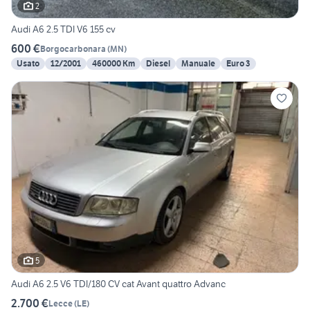
2
Audi A6 2.5 TDI V6 155 cv
600 €
Borgocarbonara
(
MN
)
Usato
12/2001
460000 Km
Diesel
Manuale
Euro 3
5
Audi A6 2.5 V6 TDI/180 CV cat Avant quattro Advanc
2.700 €
Lecce
(
LE
)