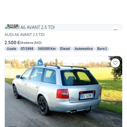
3
AUDI A6 AVANT 2.5 TDI
2.500 €
Modena
(
MO
)
Usato
07/1998
365000 Km
Diesel
Automatico
Euro 1