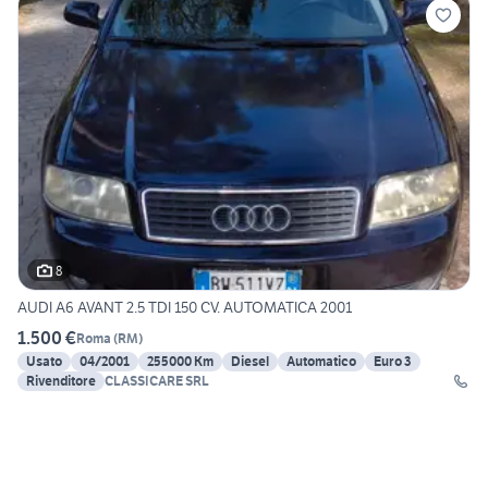
8
AUDI A6 AVANT 2.5 TDI 150 CV. AUTOMATICA 2001
1.500 €
Roma
(
RM
)
Usato
04/2001
255000 Km
Diesel
Automatico
Euro 3
Rivenditore
CLASSICARE SRL