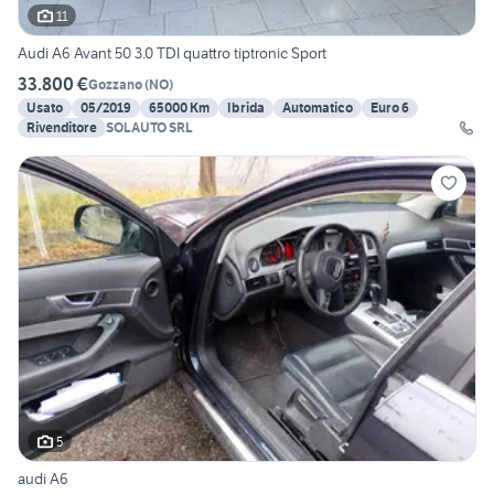
11
Audi A6 Avant 50 3.0 TDI quattro tiptronic Sport
33.800 €
Gozzano
(
NO
)
Usato
05/2019
65000 Km
Ibrida
Automatico
Euro 6
Rivenditore
SOLAUTO SRL
5
audi A6