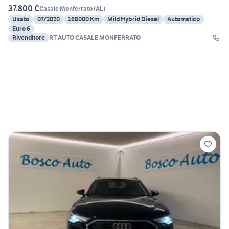
37.800 €
Casale Monferrato
(
AL
)
Usato
07/2020
168000 Km
Mild Hybrid Diesel
Automatico
Euro 6
Rivenditore
RT AUTO CASALE MONFERRATO