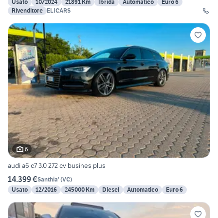
Usato
10/2024
21891 Km
Ibrida
Automatico
Euro 6
Rivenditore
ELICARS
6
audi a6 c7 3.0 272 cv busines plus
14.399 €
Santhia'
(
VC
)
Usato
12/2016
245000 Km
Diesel
Automatico
Euro 6