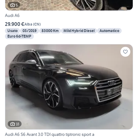
6
Audi A6
29.900 €
Alba
(
CN
)
Usato
03/2019
83000 Km
Mild Hybrid Diesel
Automatico
Euro 6d-TEMP
18
Audi A6 S6 Avant 3.0 TDI quattro tiptronic sport a