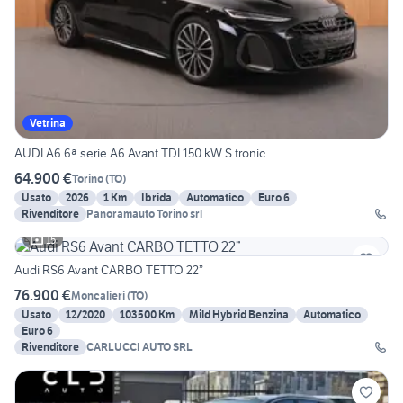
Vetrina
AUDI A6 6ª serie A6 Avant TDI 150 kW S tronic ...
64.900 €
Torino
(
TO
)
Usato
2026
1 Km
Ibrida
Automatico
Euro 6
Rivenditore
Panoramauto Torino srl
15
Audi RS6 Avant CARBO TETTO 22”
76.900 €
Moncalieri
(
TO
)
Usato
12/2020
103500 Km
Mild Hybrid Benzina
Automatico
Euro 6
Rivenditore
CARLUCCI AUTO SRL