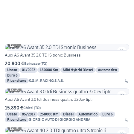
13
Audi A6 Avant 35 2.0 TDI S tronic Business
20.800 €
Beinasco
(
TO
)
Usato
01/2022
180000 Km
Mild Hybrid Diesel
Automatico
Euro 6
Rivenditore
K.G.M. RACING S.A.S.
20
Audi A6 Avant 3.0 tdi Business quattro 320cv tiptr
15.890 €
Chieri
(
TO
)
Usato
05/2017
258000 Km
Diesel
Automatico
Euro 6
Rivenditore
GIORGIO AUTO DI GIORGIO ANDREA
30