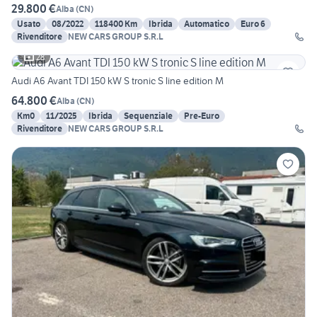
29.800 €
Alba
(
CN
)
Usato
08/2022
118400 Km
Ibrida
Automatico
Euro 6
Rivenditore
NEW CARS GROUP S.R.L
28
Audi A6 Avant TDI 150 kW S tronic S line edition M
64.800 €
Alba
(
CN
)
Km0
11/2025
Ibrida
Sequenziale
Pre-Euro
Rivenditore
NEW CARS GROUP S.R.L