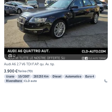
12
Audi A6 2.7 V6 TDI F.AP. qu. Av. tip.
3.900 €
Torino
(
TO
)
Usato
10/2007
283253 Km
Diesel
Automatico
Euro 4
Rivenditore
CLD auto