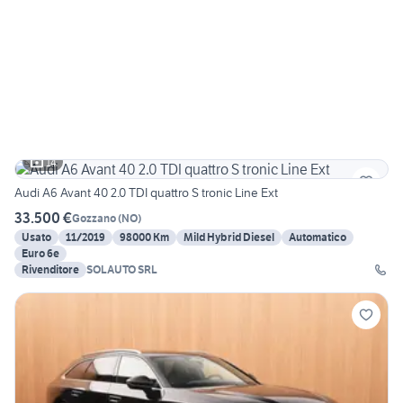
14
Audi A6 Avant 40 2.0 TDI quattro S tronic Line Ext
33.500 €
Gozzano
(
NO
)
Usato
11/2019
98000 Km
Mild Hybrid Diesel
Automatico
Euro 6e
Rivenditore
SOLAUTO SRL