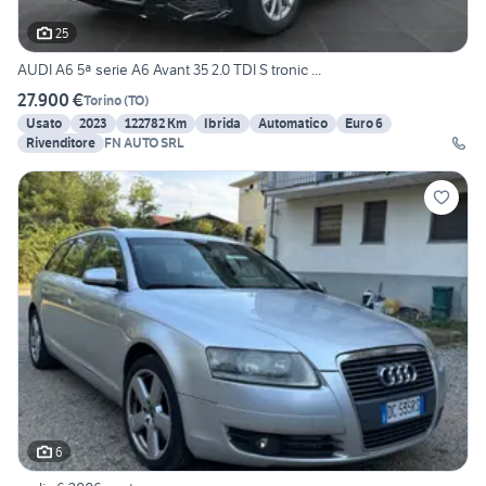
25
AUDI A6 5ª serie A6 Avant 35 2.0 TDI S tronic ...
27.900 €
Torino
(
TO
)
Usato
2023
122782 Km
Ibrida
Automatico
Euro 6
Rivenditore
FN AUTO SRL
6