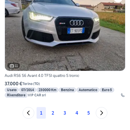
11
Audi RS6 S6 Avant 4.0 TFSI quattro S tronic
37.000 €
Torino
(
TO
)
Usato
07/2014
230000 Km
Benzina
Automatico
Euro 5
Rivenditore
VIP CAR srl
1
2
3
4
5