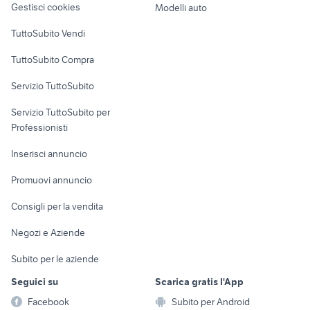
Gestisci cookies
Modelli auto
Case vacanza
TuttoSubito Vendi
Uffici e Locali
TuttoSubito Compra
commerciali
Servizio TuttoSubito
elettronica
per la casa e la
sports e hobby
Servizio TuttoSubito per
persona
Informatica
Animali
Professionisti
Arredamento e
Console e
Accessori per
Casalinghi
Inserisci annuncio
Videogiochi
animali
Elettrodomestici
Promuovi annuncio
Audio/Video
Musica e Film
Giardino e Fai da te
Consigli per la vendita
Fotografia
Libri e Riviste
Abbigliamento e
Negozi e Aziende
Telefonia
Strumenti Musicali
Accessori
Subito per le aziende
Sports
Tutto per i bambini
Seguici su
Scarica gratis l'App
Biciclette
Facebook
Subito per Android