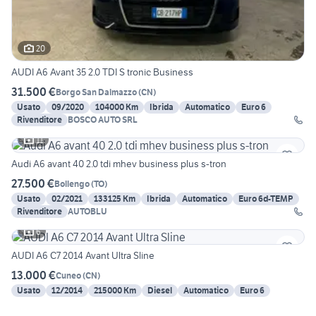
20
AUDI A6 Avant 35 2.0 TDI S tronic Business
31.500 €
Borgo San Dalmazzo
(
CN
)
Usato
09/2020
104000 Km
Ibrida
Automatico
Euro 6
Rivenditore
BOSCO AUTO SRL
11
Audi A6 avant 40 2.0 tdi mhev business plus s-tron
27.500 €
Bollengo
(
TO
)
Usato
02/2021
133125 Km
Ibrida
Automatico
Euro 6d-TEMP
Rivenditore
AUTOBLU
6
AUDI A6 C7 2014 Avant Ultra Sline
13.000 €
Cuneo
(
CN
)
Usato
12/2014
215000 Km
Diesel
Automatico
Euro 6