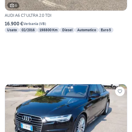
6
AUDI A6 C7 ULTRA 2.0 TDI
16.900 €
Verbania
(
VB
)
Usato
02/2016
198800 Km
Diesel
Automatico
Euro 5