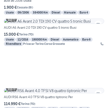
audi a6 2006 usata
1.900 €
Cossato
(
BI
)
Usato
09/2006
384000 Km
Diesel
Manuale
Euro 4
15
AUDI A6 Avant 2.0 TDI 190 CV quattro S tronic Busi
15.000 €
Torino
(
TO
)
Usato
12/2016
198000 Km
Diesel
Automatico
Euro 6
Rivenditore
Privacar Torino Corso Grosseto
24
AUDI RS6 Avant 4.0 TFSI V8 quattro tiptronic Per
114.990 €
Torino
(
TO
)