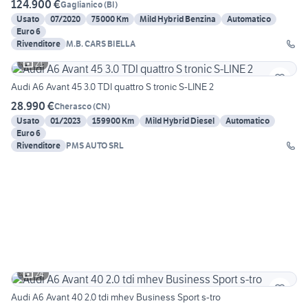
124.900 €
Gaglianico
(
BI
)
Usato
07/2020
75000 Km
Mild Hybrid Benzina
Automatico
Euro 6
Rivenditore
M.B. CARS BIELLA
21
Audi A6 Avant 45 3.0 TDI quattro S tronic S-LINE 2
28.990 €
Cherasco
(
CN
)
Usato
01/2023
159900 Km
Mild Hybrid Diesel
Automatico
Euro 6
Rivenditore
PMS AUTO SRL
24
Audi A6 Avant 40 2.0 tdi mhev Business Sport s-tro