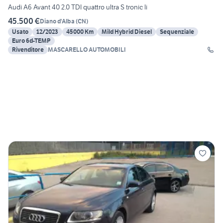
Audi A6 Avant 40 2.0 TDI quattro ultra S tronic li
45.500 €
Diano d'Alba
(
CN
)
Usato
12/2023
45000 Km
Mild Hybrid Diesel
Sequenziale
Euro 6d-TEMP
Rivenditore
MASCARELLO AUTOMOBILI