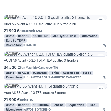
13
Audi A6 Avant 40 2.0 TDI quattro ultra S tronic Bu
21.990 €
Alessandria
(
AL
)
Usato
06/2019
182000 Km
Mild Hybrid Diesel
Automatico
Euro 6d-TEMP
Rivenditore
LG AUTO
30
AUDI A6 Avant 40 2.0 TDI MHEV quattro S-tronic S
34.500 €
San Maurizio Canavese
(
TO
)
Usato
03/2021
92500 Km
Ibrida
Automatico
Euro 6
Rivenditore
LINK MOTORS SAN MAURIZIO CANAVESE
30
Audi A6 S6 Avant 4.0 TFSI quattro S tronic
21.900 €
Torino
(
TO
)
Usato
06/2013
190000 Km
Benzina
Sequenziale
Euro 5
Rivenditore
AUTOBIBO TORINO