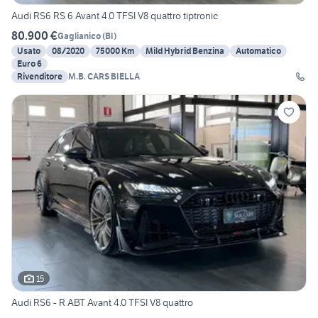
Audi RS6 RS 6 Avant 4.0 TFSI V8 quattro tiptronic
80.900 €
Gaglianico
(
BI
)
Usato
08/2020
75000 Km
Mild Hybrid Benzina
Automatico
Euro 6
Rivenditore
M.B. CARS BIELLA
15
Audi RS6 - R ABT Avant 4.0 TFSI V8 quattro