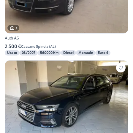
3
Audi A6
2.500 €
Cassano Spinola
(
AL
)
Usato
03/2007
560000 Km
Diesel
Manuale
Euro 4