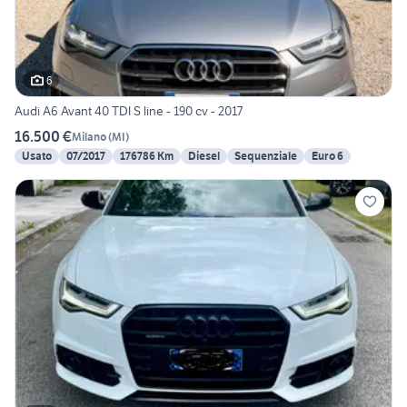
6
Audi A6 Avant 40 TDI S line - 190 cv - 2017
16.500 €
Milano
(
MI
)
Usato
07/2017
176786 Km
Diesel
Sequenziale
Euro 6