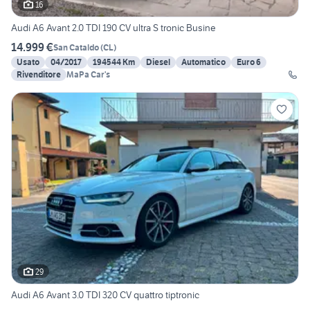
16
Audi A6 Avant 2.0 TDI 190 CV ultra S tronic Busine
14.999 €
San Cataldo
(
CL
)
Usato
04/2017
194544 Km
Diesel
Automatico
Euro 6
Rivenditore
MaPa Car’s
29
Audi A6 Avant 3.0 TDI 320 CV quattro tiptronic