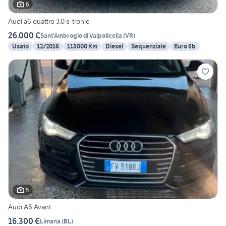
6
Audi a6 quattro 3.0 s-tronic
26.000 €
Sant'Ambrogio di Valpolicella
(
VR
)
Usato
12/2016
113000 Km
Diesel
Sequenziale
Euro 6b
5
Audi A6 Avant
16.300 €
Limana
(
BL
)