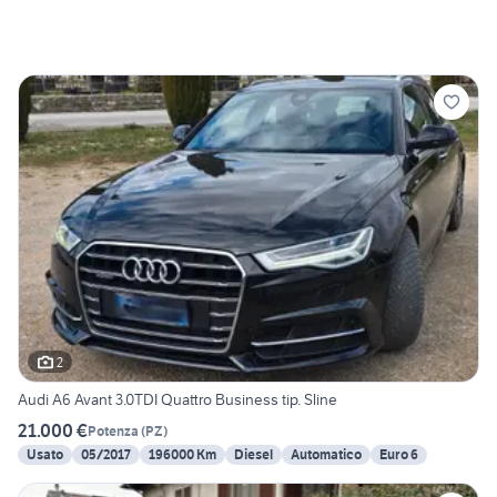
2
Audi A6 Avant 3.0TDI Quattro Business tip. Sline
21.000 €
Potenza
(
PZ
)
Usato
05/2017
196000 Km
Diesel
Automatico
Euro 6