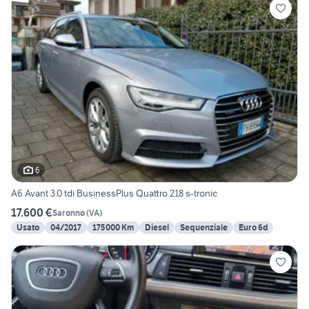
6
A6 Avant 3.0 tdi BusinessPlus Quattro 218 s-tronic
17.600 €
Saronno
(
VA
)
Usato
04/2017
175000 Km
Diesel
Sequenziale
Euro 6d