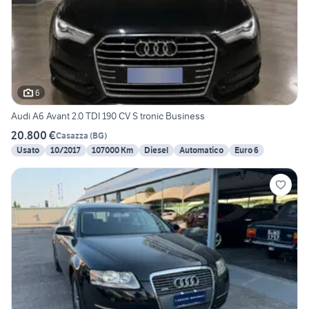
6
Audi A6 Avant 2.0 TDI 190 CV S tronic Business
20.800 €
Casazza
(
BG
)
Usato
10/2017
107000 Km
Diesel
Automatico
Euro 6