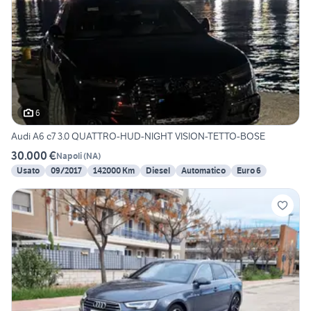
6
Audi A6 c7 3.0 QUATTRO-HUD-NIGHT VISION-TETTO-BOSE
30.000 €
Napoli
(
NA
)
Usato
09/2017
142000 Km
Diesel
Automatico
Euro 6