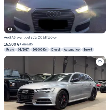
5
Audi A6 avant del 2017 2.0 tdi 150 cv
16.500 €
Patti
(
ME
)
Usato
01/2017
261000 Km
Diesel
Automatico
Euro 6