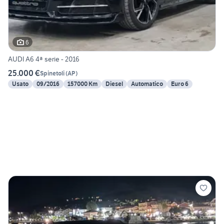
6
AUDI A6 4ª serie - 2016
25.000 €
Spinetoli
(
AP
)
Usato
09/2016
157000 Km
Diesel
Automatico
Euro 6