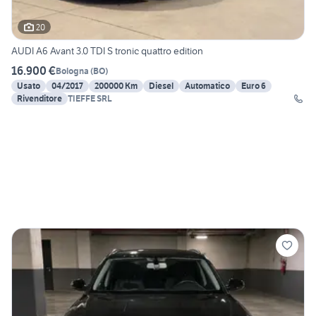
20
AUDI A6 Avant 3.0 TDI S tronic quattro edition
16.900 €
Bologna
(
BO
)
Usato
04/2017
200000 Km
Diesel
Automatico
Euro 6
Rivenditore
TIEFFE SRL