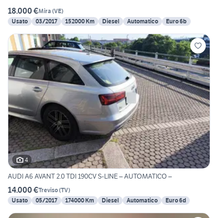
18.000 €
Mira
(
VE
)
Usato
03/2017
152000 Km
Diesel
Automatico
Euro 6b
4
AUDI A6 AVANT 2.0 TDI 190CV S-LINE – AUTOMATICO –
14.000 €
Treviso
(
TV
)
Usato
05/2017
174000 Km
Diesel
Automatico
Euro 6d