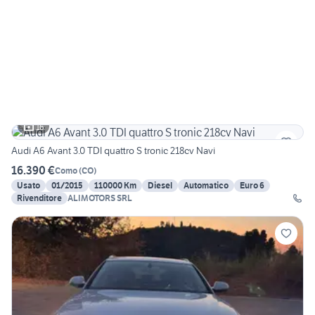
16
Audi A6 Avant 3.0 TDI quattro S tronic 218cv Navi
16.390 €
Como
(
CO
)
Usato
01/2015
110000 Km
Diesel
Automatico
Euro 6
Rivenditore
ALIMOTORS SRL