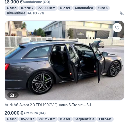
18.000 €
Monfalcone
(
GO
)
Usato
07/2017
229000 Km
Diesel
Automatico
Euro 6
Rivenditore
AUTO FVG
6
Audi A6 Avant 2.0 TDI 190CV Quattro S-Tronic – S-L
20.000 €
Altamura
(
BA
)
Usato
05/2017
290717 Km
Diesel
Sequenziale
Euro 6b