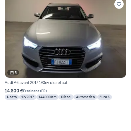
5
Audi A6 avant 2017 190cv diesel aut.
14.800 €
Frosinone
(
FR
)
Usato
12/2017
144000 Km
Diesel
Automatico
Euro 6