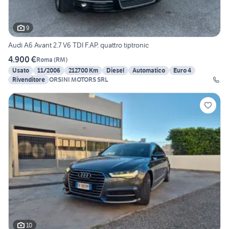
9
Audi A6 Avant 2.7 V6 TDI F.AP. quattro tiptronic
4.900 €
Roma
(
RM
)
Usato
11/2006
212700 Km
Diesel
Automatico
Euro 4
Rivenditore
ORSINI MOTORS SRL
10