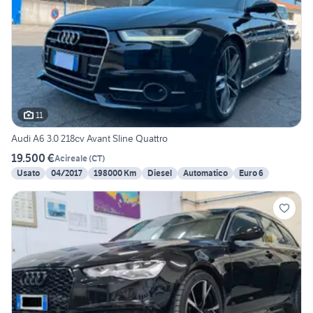
11
Audi A6 3.0 218cv Avant Sline Quattro
19.500 €
Acireale
(
CT
)
Usato
04/2017
198000 Km
Diesel
Automatico
Euro 6