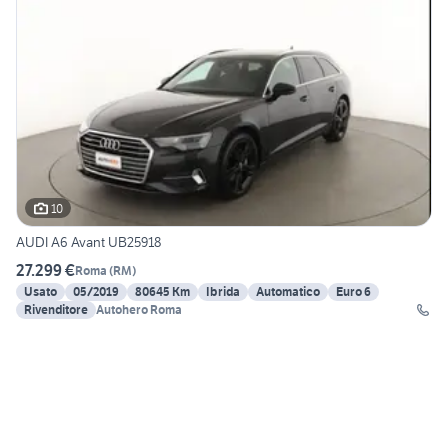
10
AUDI A6 Avant UB25918
27.299 €
Roma
(
RM
)
Usato
05/2019
80645 Km
Ibrida
Automatico
Euro 6
Rivenditore
Autohero Roma