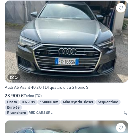
17
Audi A6 Avant 40 2.0 TDI quattro ultra S tronic Sl
23.900 €
Torino
(
TO
)
Usato
09/2019
150000 Km
Mild Hybrid Diesel
Sequenziale
Euro 6e
Rivenditore
RED CARS SRL