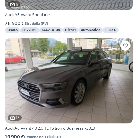
6
Audi A6 Avant SportLine
26.500 €
Stradella
(
PV
)
Usato
09/2019
144234 Km
Diesel
Automatico
Euro 6
12
Audi A6 Avant 40 2.0 TDI S tronic Business -2019
19.900 €
Gemona del Friuli
(
UD
)