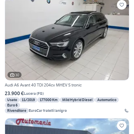
30
Audi A6 Avant 40 TDI 204cv MHEV S tronic
23.900 €
Lucera
(
FG
)
Usato
11/2019
177000 Km
Mild Hybrid Diesel
Automatico
Euro 6
Rivenditore
EuroCar fratelli Ianigro