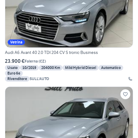
Vetrina
Audi A6 Avant 40 2.0 TDI 204 CV S tronic Business
23.900 €
Falerna
(
CZ
)
Usato
10/2019
204000 Km
Mild Hybrid Diesel
Automatico
Euro 6e
Rivenditore
SULL'AUTO