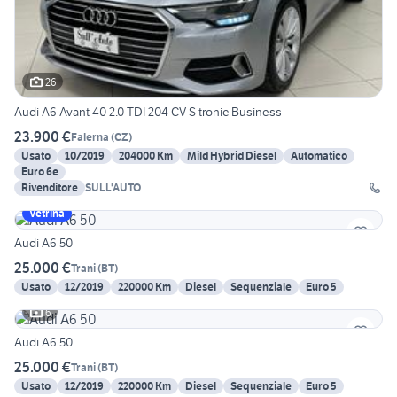
26
Audi A6 Avant 40 2.0 TDI 204 CV S tronic Business
23.900 €
Falerna
(
CZ
)
Usato
10/2019
204000 Km
Mild Hybrid Diesel
Automatico
Euro 6e
Rivenditore
SULL'AUTO
Vetrina
Audi A6 50
25.000 €
Trani
(
BT
)
Usato
12/2019
220000 Km
Diesel
Sequenziale
Euro 5
6
Audi A6 50
25.000 €
Trani
(
BT
)
Usato
12/2019
220000 Km
Diesel
Sequenziale
Euro 5