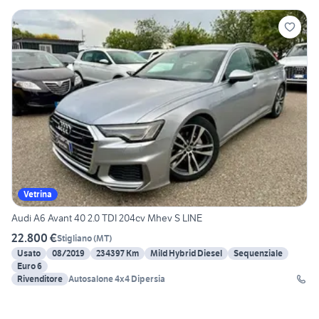
Vetrina
Audi A6 Avant 40 2.0 TDI 204cv Mhev S LINE
22.800 €
Stigliano
(
MT
)
Usato
08/2019
234397 Km
Mild Hybrid Diesel
Sequenziale
Euro 6
Rivenditore
Autosalone 4x4 Dipersia