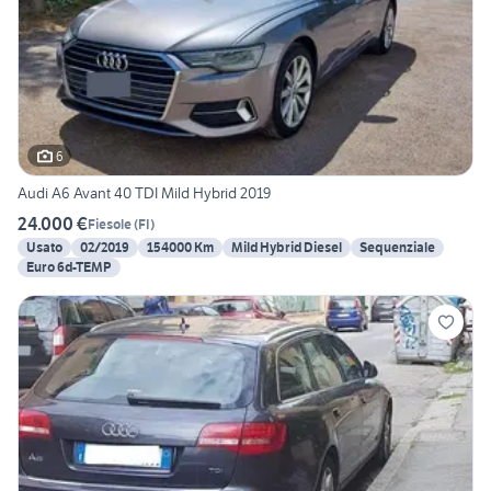
6
Audi A6 Avant 40 TDI Mild Hybrid 2019
24.000 €
Fiesole
(
FI
)
Usato
02/2019
154000 Km
Mild Hybrid Diesel
Sequenziale
Euro 6d-TEMP