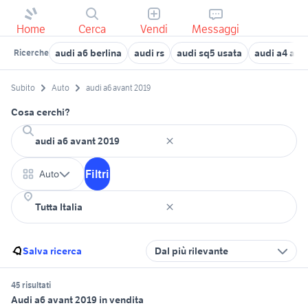
Home
Cerca
Vendi
Messaggi
audi a6 berlina
audi rs
audi sq5 usata
audi a4 avan
Ricerche
Subito
Auto
audi a6 avant 2019
Cosa cerchi?
Filtri
Auto
Salva ricerca
Dal più rilevante
45 risultati
Audi a6 avant 2019 in vendita