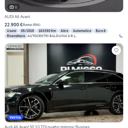
11
AUDI A6 Avant
22.900 €
Roma
(
RM
)
Usato
05/2019
163390 Km
Altro
Automatico
Euro 6
Rivenditore
AUTOCENTRI BALDUINA S.R.L.
Vetrina
Audi A6 Avant 50 3.0 TDI quattro tiptronic Busines