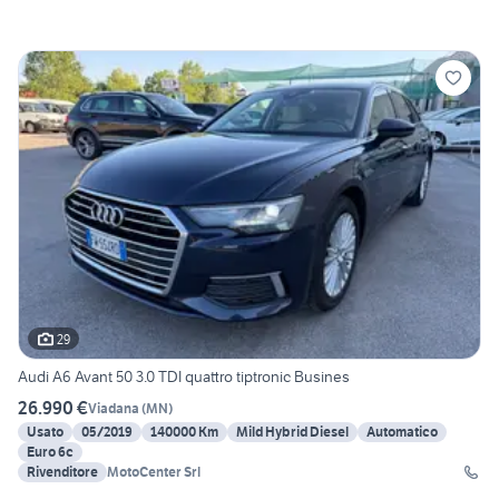
29
Audi A6 Avant 50 3.0 TDI quattro tiptronic Busines
26.990 €
Viadana
(
MN
)
Usato
05/2019
140000 Km
Mild Hybrid Diesel
Automatico
Euro 6c
Rivenditore
MotoCenter Srl