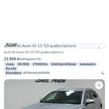
13
Audi A6 Avant 45 3.0 TDI quattro tiptronic
23.900 €
Settingiano
(
CZ
)
Usato
05/2019
173000 Km
Mild Hybrid Diesel
Automatico
Euro 6e
Rivenditore
EFFEMME MOTORS