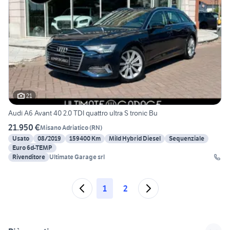
21
Audi A6 Avant 40 2.0 TDI quattro ultra S tronic Bu
21.950 €
Misano Adriatico
(
RN
)
Usato
08/2019
159400 Km
Mild Hybrid Diesel
Sequenziale
Euro 6d-TEMP
Rivenditore
Ultimate Garage srl
1
2