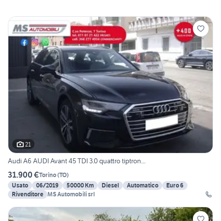
21
Audi A6 AUDI Avant 45 TDI 3.0 quattro tiptron...
31.900 €
Torino
(
TO
)
Usato
06/2019
50000 Km
Diesel
Automatico
Euro 6
Rivenditore
MS Automobili srl