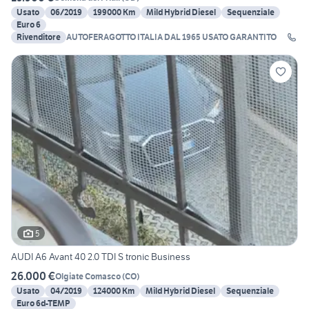
Usato
06/2019
199000 Km
Mild Hybrid Diesel
Sequenziale
Euro 6
Rivenditore
AUTOFERAGOTTO ITALIA DAL 1965 USATO GARANTITO
5
AUDI A6 Avant 40 2.0 TDI S tronic Business
26.000 €
Olgiate Comasco
(
CO
)
Usato
04/2019
124000 Km
Mild Hybrid Diesel
Sequenziale
Euro 6d-TEMP