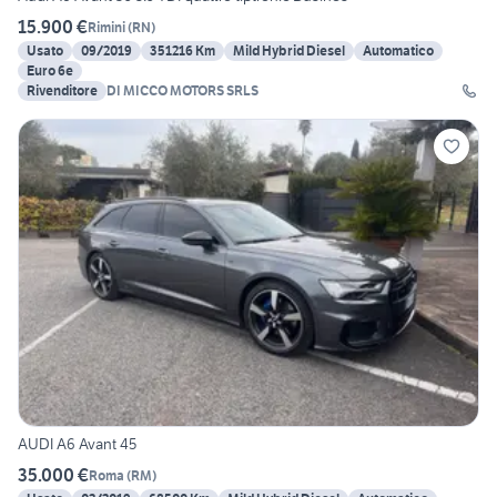
15.900 €
Rimini
(
RN
)
Usato
09/2019
351216 Km
Mild Hybrid Diesel
Automatico
Euro 6e
Rivenditore
DI MICCO MOTORS SRLS
AUDI A6 Avant 45
35.000 €
Roma
(
RM
)