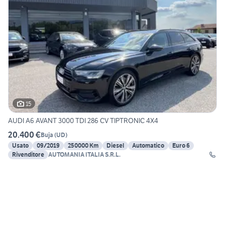
15
AUDI A6 AVANT 3000 TDI 286 CV TIPTRONIC 4X4
20.400 €
Buja
(
UD
)
Usato
09/2019
250000 Km
Diesel
Automatico
Euro 6
Rivenditore
AUTOMANIA ITALIA S.R.L.