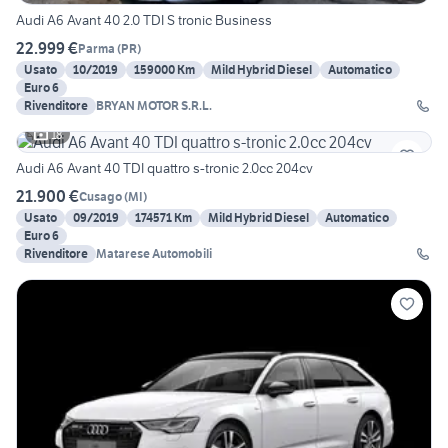
Audi A6 Avant 40 2.0 TDI S tronic Business
22.999 €
Parma
(
PR
)
Usato
10/2019
159000 Km
Mild Hybrid Diesel
Automatico
Euro 6
Rivenditore
BRYAN MOTOR S.R.L.
18
Audi A6 Avant 40 TDI quattro s-tronic 2.0cc 204cv
21.900 €
Cusago
(
MI
)
Usato
09/2019
174571 Km
Mild Hybrid Diesel
Automatico
Euro 6
Rivenditore
Matarese Automobili