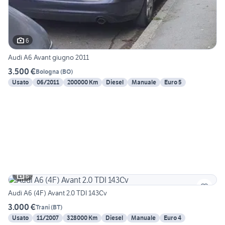
6
Audi A6 Avant giugno 2011
3.500 €
Bologna
(
BO
)
Usato
06/2011
200000 Km
Diesel
Manuale
Euro 5
6
Audi A6 (4F) Avant 2.0 TDI 143Cv
3.000 €
Trani
(
BT
)
Usato
11/2007
328000 Km
Diesel
Manuale
Euro 4