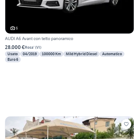
6
AUDI A6 Avant con tetto panoramico
28.000 €
Rosa'
(
VI
)
Usato
04/2019
100000 Km
Mild Hybrid Diesel
Automatico
Euro 6