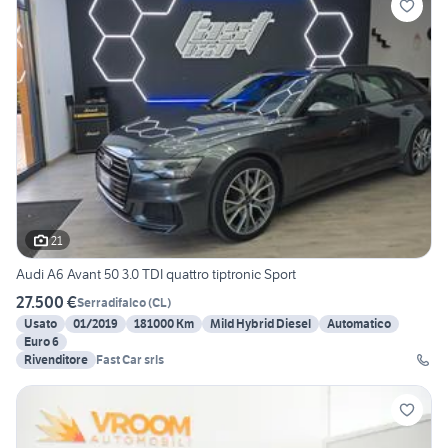
21
Audi A6 Avant 50 3.0 TDI quattro tiptronic Sport
27.500 €
Serradifalco
(
CL
)
Usato
01/2019
181000 Km
Mild Hybrid Diesel
Automatico
Euro 6
Rivenditore
Fast Car srls