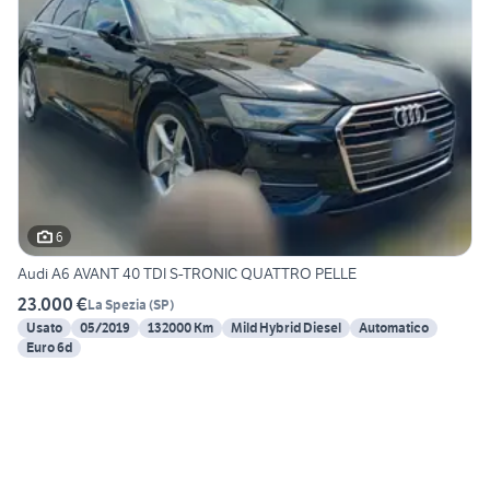
6
Audi A6 AVANT 40 TDI S-TRONIC QUATTRO PELLE
23.000 €
La Spezia
(
SP
)
Usato
05/2019
132000 Km
Mild Hybrid Diesel
Automatico
Euro 6d