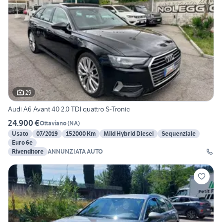
29
Audi A6 Avant 40 2.0 TDI quattro S-Tronic
24.900 €
Ottaviano
(
NA
)
Usato
07/2019
152000 Km
Mild Hybrid Diesel
Sequenziale
Euro 6e
Rivenditore
ANNUNZIATA AUTO