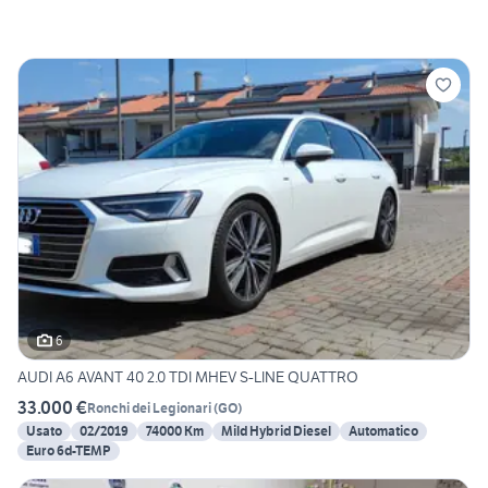
6
AUDI A6 AVANT 40 2.0 TDI MHEV S-LINE QUATTRO
33.000 €
Ronchi dei Legionari
(
GO
)
Usato
02/2019
74000 Km
Mild Hybrid Diesel
Automatico
Euro 6d-TEMP