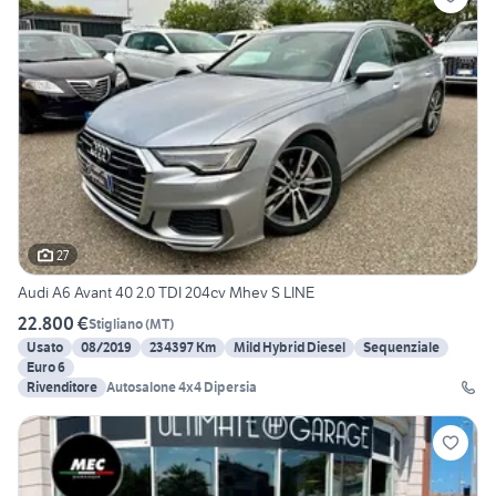
27
Audi A6 Avant 40 2.0 TDI 204cv Mhev S LINE
22.800 €
Stigliano
(
MT
)
Usato
08/2019
234397 Km
Mild Hybrid Diesel
Sequenziale
Euro 6
Rivenditore
Autosalone 4x4 Dipersia