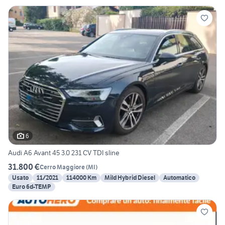
6
Audi A6 Avant 45 3.0 231 CV TDI sline
31.800 €
Cerro Maggiore
(
MI
)
Usato
11/2021
114000 Km
Mild Hybrid Diesel
Automatico
Euro 6d-TEMP