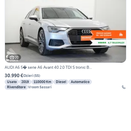
20
AUDI A6 5� serie A6 Avant 40 2.0 TDI S tronic B...
30.990 €
Ozieri
(
SS
)
Usato
2019
110000 Km
Diesel
Automatico
Rivenditore
Vroom Sassari