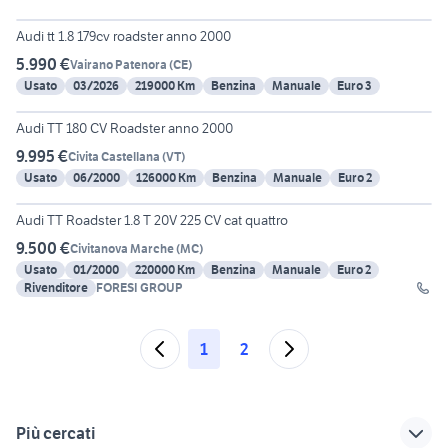
5
Audi tt 1.8 179cv roadster anno 2000
5.990 €
Vairano Patenora
(
CE
)
Usato
03/2026
219000 Km
Benzina
Manuale
Euro 3
5
Audi TT 180 CV Roadster anno 2000
9.995 €
Civita Castellana
(
VT
)
Usato
06/2000
126000 Km
Benzina
Manuale
Euro 2
16
Audi TT Roadster 1.8 T 20V 225 CV cat quattro
9.500 €
Civitanova Marche
(
MC
)
Usato
01/2000
220000 Km
Benzina
Manuale
Euro 2
Rivenditore
FORESI GROUP
1
2
Più cercati