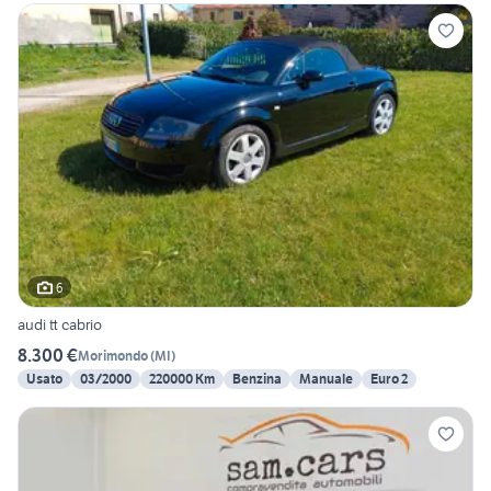
6
audi tt cabrio
8.300 €
Morimondo
(
MI
)
Usato
03/2000
220000 Km
Benzina
Manuale
Euro 2