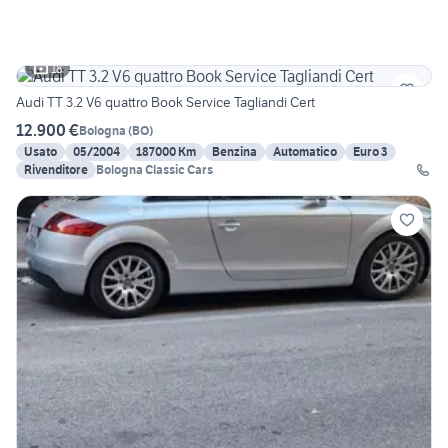
18
Audi TT 3.2 V6 quattro Book Service Tagliandi Cert
12.900 €
Bologna
(
BO
)
Usato
05/2004
187000 Km
Benzina
Automatico
Euro 3
Rivenditore
Bologna Classic Cars