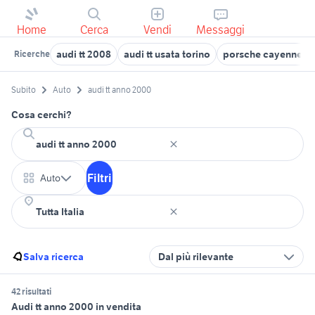
Home
Cerca
Vendi
Messaggi
audi tt 2008
audi tt usata torino
porsche cayenne u
Ricerche
Subito
Auto
audi tt anno 2000
Cosa cerchi?
Filtri
Auto
Salva ricerca
Dal più rilevante
42 risultati
Audi tt anno 2000 in vendita