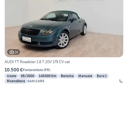
14
AUDI TT Roadster 1.8 T 20V 179 CV cat
10.500 €
Fontanellato
(
PR
)
Usato
05/2000
145000 Km
Benzina
Manuale
Euro 2
Rivenditore
SAM.CARS