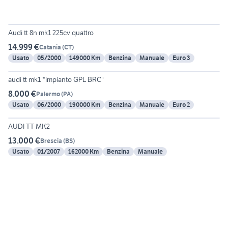
6
Audi tt 8n mk1 225cv quattro
14.999 €
Catania
(
CT
)
Usato
05/2000
149000 Km
Benzina
Manuale
Euro 3
6
audi tt mk1 *impianto GPL BRC"
8.000 €
Palermo
(
PA
)
Usato
06/2000
190000 Km
Benzina
Manuale
Euro 2
4
AUDI TT MK2
13.000 €
Brescia
(
BS
)
Usato
01/2007
162000 Km
Benzina
Manuale