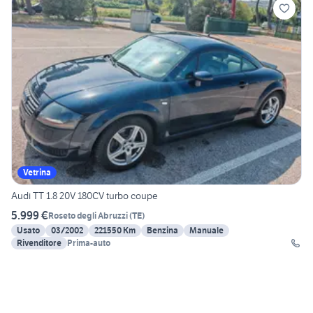
Vetrina
Audi TT 1.8 20V 180CV turbo coupe
5.999 €
Roseto degli Abruzzi
(
TE
)
Usato
03/2002
221550 Km
Benzina
Manuale
Rivenditore
Prima-auto