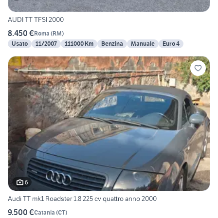
AUDI TT TFSI 2000
8.450 €
Roma
(
RM
)
Usato
11/2007
111000 Km
Benzina
Manuale
Euro 4
6
Audi TT mk1 Roadster 1.8 225 cv quattro anno 2000
9.500 €
Catania
(
CT
)