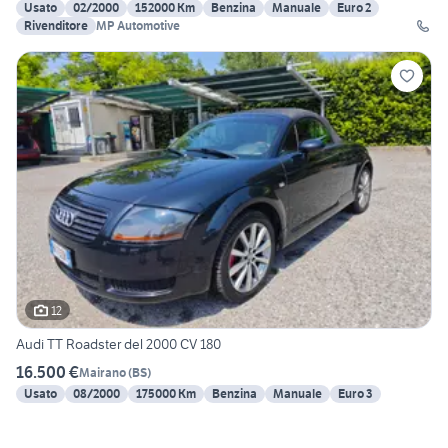
Usato
02/2000
152000 Km
Benzina
Manuale
Euro 2
Rivenditore
MP Automotive
12
Audi TT Roadster del 2000 CV 180
16.500 €
Mairano
(
BS
)
Usato
08/2000
175000 Km
Benzina
Manuale
Euro 3