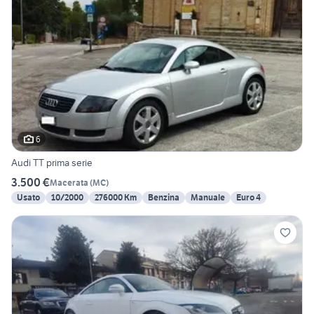
6
Audi TT prima serie
3.500 €
Macerata
(
MC
)
Usato
10/2000
276000 Km
Benzina
Manuale
Euro 4