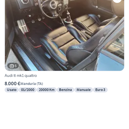
6
Audi tt mk1 quattro
8.000 €
Manduria
(
TA
)
Usato
01/2000
20000 Km
Benzina
Manuale
Euro 3