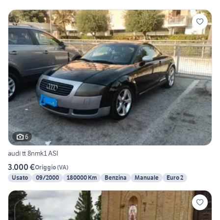
6
audi tt 8nmk1 ASI
3.000 €
Origgio
(
VA
)
Usato
09/2000
180000 Km
Benzina
Manuale
Euro 2