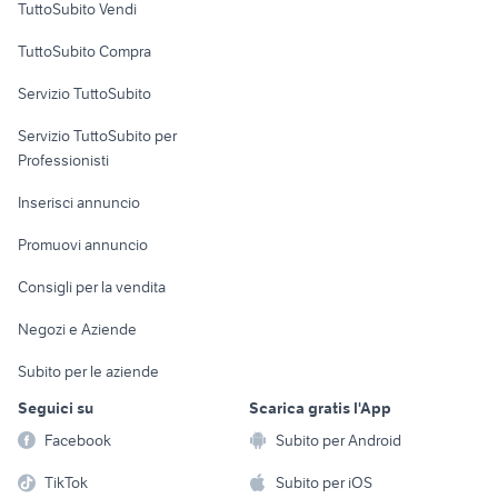
TuttoSubito Vendi
Uffici e Locali
TuttoSubito Compra
commerciali
Servizio TuttoSubito
elettronica
per la casa e la
sports e hobby
Servizio TuttoSubito per
persona
Informatica
Animali
Professionisti
Arredamento e
Console e
Accessori per
Casalinghi
Inserisci annuncio
Videogiochi
animali
Elettrodomestici
Promuovi annuncio
Audio/Video
Musica e Film
Giardino e Fai da te
Consigli per la vendita
Fotografia
Libri e Riviste
Abbigliamento e
Negozi e Aziende
Telefonia
Strumenti Musicali
Accessori
Subito per le aziende
Sports
Tutto per i bambini
Seguici su
Scarica gratis l'App
Biciclette
Facebook
Subito per Android
Collezionismo
TikTok
Subito per iOS