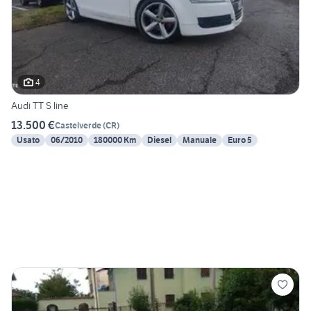
4
Audi TT S line
13.500 €
Castelverde
(
CR
)
Usato
06/2010
180000 Km
Diesel
Manuale
Euro 5