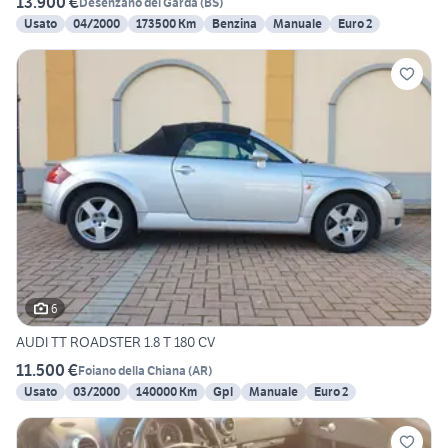
13.900 €
Desenzano del Garda
(
BS
)
Usato
04/2000
173500 Km
Benzina
Manuale
Euro 2
6
AUDI TT ROADSTER 1.8 T 180 CV
11.500 €
Foiano della Chiana
(
AR
)
Usato
03/2000
140000 Km
Gpl
Manuale
Euro 2