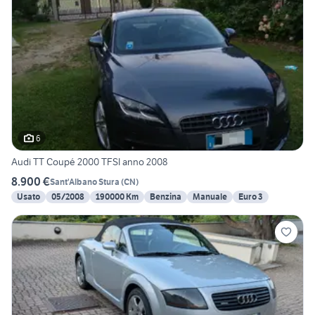
6
Audi TT Coupé 2000 TFSI anno 2008
8.900 €
Sant'Albano Stura
(
CN
)
Usato
05/2008
190000 Km
Benzina
Manuale
Euro 3