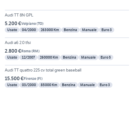
6
Audi TT 8N GPL
5.200 €
Volpiano
(
TO
)
Usato
04/2000
263000 Km
Benzina
Manuale
Euro 3
6
Audi a6 2.0 tfsi
2.800 €
Roma
(
RM
)
Usato
12/2007
260000 Km
Benzina
Manuale
Euro 5
6
Audi TT quattro 225 cv total green baseball
15.500 €
Firenze
(
FI
)
Usato
03/2000
85000 Km
Benzina
Manuale
Euro 3