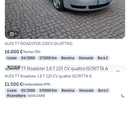
6
AUDI TT ROADSTER 225CV QUATTRO
16.000 €
Torino
(
TO
)
Usato
04/2000
172000 Km
Benzina
Manuale
Euro 2
14
AUDI TT Roadster 1.8 T 225 CV quattro ISCRITTA A
11.500 €
Fontanellato
(
PR
)
Usato
03/2000
170000 Km
Benzina
Manuale
Euro 2
Rivenditore
SAM.CARS