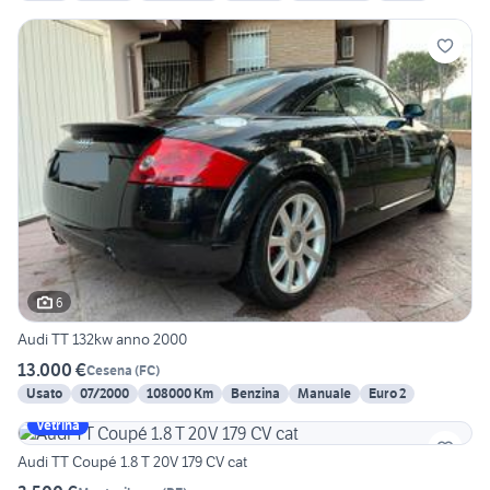
6
Audi TT 132kw anno 2000
13.000 €
Cesena
(
FC
)
Usato
07/2000
108000 Km
Benzina
Manuale
Euro 2
Vetrina
Audi TT Coupé 1.8 T 20V 179 CV cat