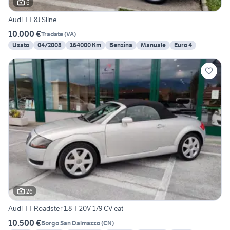
6
Audi TT 8J Sline
10.000 €
Tradate
(
VA
)
Usato
04/2008
164000 Km
Benzina
Manuale
Euro 4
26
Audi TT Roadster 1.8 T 20V 179 CV cat
10.500 €
Borgo San Dalmazzo
(
CN
)