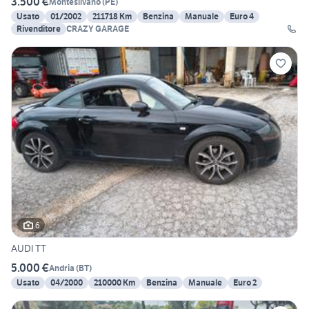
3.500 €
Montesilvano
(
PE
)
Usato
01/2002
211718 Km
Benzina
Manuale
Euro 4
Rivenditore
CRAZY GARAGE
6
AUDI TT
5.000 €
Andria
(
BT
)
Usato
04/2000
210000 Km
Benzina
Manuale
Euro 2