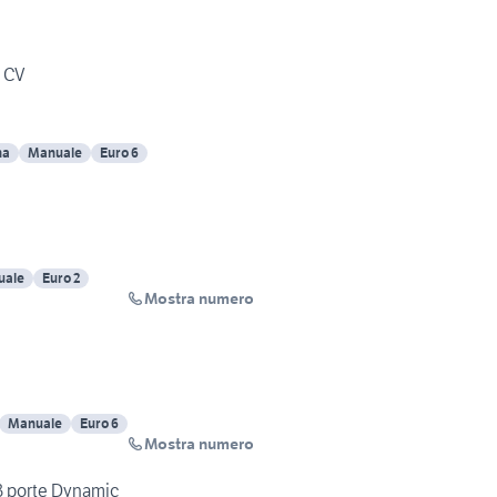
5 CV
na
Manuale
Euro 6
uale
Euro 2
Mostra numero
Manuale
Euro 6
Mostra numero
 3 porte Dynamic