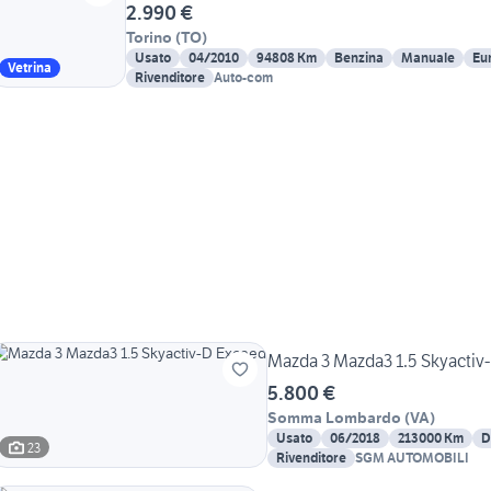
2.990 €
Torino
(
TO
)
Usato
04/2010
94808 Km
Benzina
Manuale
Eu
Vetrina
Rivenditore
Auto-com
Mazda 3 Mazda3 1.5 Skyactiv
5.800 €
Somma Lombardo
(
VA
)
Usato
06/2018
213000 Km
D
23
Rivenditore
SGM AUTOMOBILI