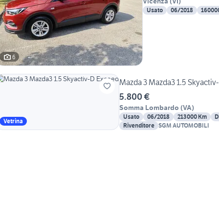
Vicenza
(
VI
)
Usato
06/2018
16000
6
Mazda 3 Mazda3 1.5 Skyactiv
5.800 €
Somma Lombardo
(
VA
)
Usato
06/2018
213000 Km
D
Vetrina
Rivenditore
SGM AUTOMOBILI