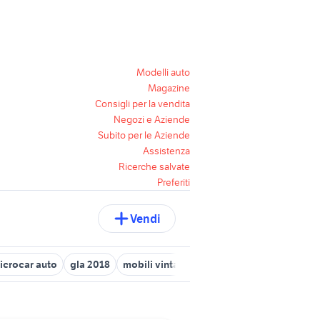
Modelli auto
Magazine
Consigli per la vendita
Negozi e Aziende
Subito per le Aziende
Assistenza
Ricerche salvate
Preferiti
Vendi
icrocar auto
gla 2018
mobili vintage economici
fiat panda au