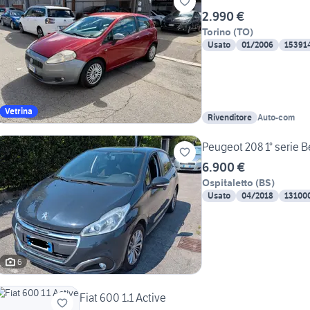
2.990 €
Torino
(
TO
)
Usato
01/2006
15391
Vetrina
Rivenditore
Auto-com
Peugeot 208 1° serie 
6.900 €
Ospitaletto
(
BS
)
Usato
04/2018
13100
6
Fiat 600 1.1 Active