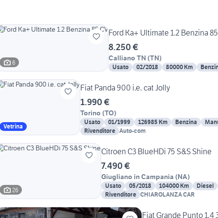
Ford Ka+ Ultimate 1.2 Benzina 8
8.250 €
Calliano TN
(
TN
)
6
Usato
02/2018
80000 Km
Benzi
Fiat Panda 900 i.e. cat Jolly
1.990 €
Torino
(
TO
)
Usato
01/1999
126985 Km
Benzina
Man
Vetrina
Rivenditore
Auto-com
Citroen C3 BlueHDi 75 S&S Shine
7.490 €
Giugliano in Campania
(
NA
)
Usato
05/2018
104000 Km
Diesel
26
Rivenditore
CHIAROLANZA CAR
Fiat Grande Punto 1.4