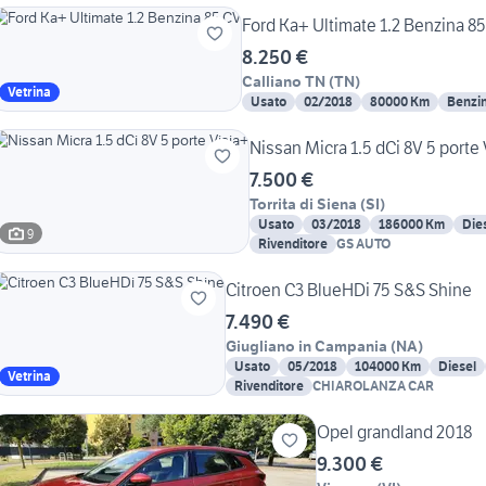
Ford Ka+ Ultimate 1.2 Benzina 8
8.250 €
Calliano TN
(
TN
)
Vetrina
Usato
02/2018
80000 Km
Benzi
Nissan Micra 1.5 dCi 8V 5 porte
7.500 €
Torrita di Siena
(
SI
)
Usato
03/2018
186000 Km
Die
9
Rivenditore
GS AUTO
Citroen C3 BlueHDi 75 S&S Shine
7.490 €
Giugliano in Campania
(
NA
)
Usato
05/2018
104000 Km
Diesel
Vetrina
Rivenditore
CHIAROLANZA CAR
Opel grandland 2018
9.300 €