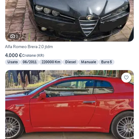
3
Alfa Romeo Brera 2.0 jtdm
4.000 €
Crotone
(
KR
)
Usato
06/2011
220000 Km
Diesel
Manuale
Euro 5