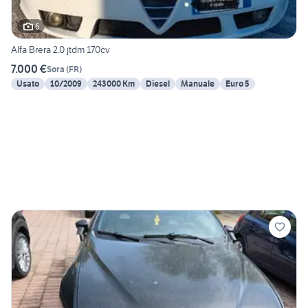
6
Alfa Brera 2.0 jtdm 170cv
7.000 €
Sora
(
FR
)
Usato
10/2009
243000 Km
Diesel
Manuale
Euro 5