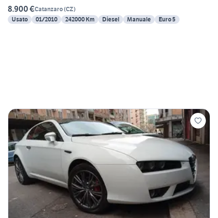
8.900 €
Catanzaro
(
CZ
)
Usato
01/2010
242000 Km
Diesel
Manuale
Euro 5