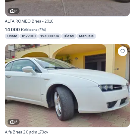
6
ALFA ROMEO Brera - 2010
14.000 €
Altidona
(
FM
)
Usato
01/2010
153000 Km
Diesel
Manuale
6
Alfa Brera 2.0 jtdm 170cv