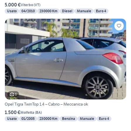
5.000 €
Viterbo
(
VT
)
Usato
04/2010
230000 Km
Diesel
Manuale
Euro 4
6
Opel Tigra TwinTop 1.4 – Cabrio – Meccanica ok
1.500 €
Molfetta
(
BA
)
Usato
01/2005
230000 Km
Benzina
Manuale
Euro 4