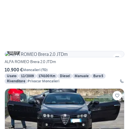
15
ALFA ROMEO Brera 2.0 JTDm
10.900 €
Moncalieri
(
TO
)
Usato
12/2009
174100 Km
Diesel
Manuale
Euro 5
Rivenditore
Privacar Moncalieri