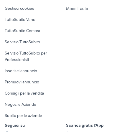
Veicoli commerciali
altro
Gestisci cookies
Modelli auto
Case vacanza
TuttoSubito Vendi
Uffici e Locali
TuttoSubito Compra
commerciali
Servizio TuttoSubito
elettronica
per la casa e la
sports e hobby
Servizio TuttoSubito per
persona
Informatica
Animali
Professionisti
Arredamento e
Console e
Accessori per
Casalinghi
Inserisci annuncio
Videogiochi
animali
Elettrodomestici
Promuovi annuncio
Audio/Video
Musica e Film
Giardino e Fai da te
Consigli per la vendita
Fotografia
Libri e Riviste
Abbigliamento e
Negozi e Aziende
Telefonia
Strumenti Musicali
Accessori
Subito per le aziende
Sports
Tutto per i bambini
Seguici su
Scarica gratis l'App
Biciclette