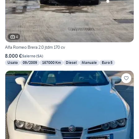
4
Alfa Romeo Brera 2.0 jtdm 170 cv
8.000 €
Salerno
(
SA
)
Usato
09/2009
167000 Km
Diesel
Manuale
Euro 5