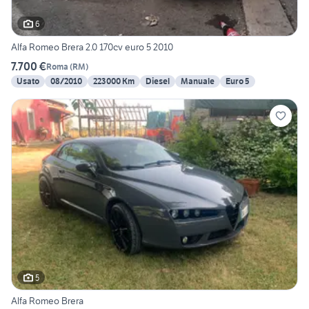
6
Alfa Romeo Brera 2.0 170cv euro 5 2010
7.700 €
Roma
(
RM
)
Usato
08/2010
223000 Km
Diesel
Manuale
Euro 5
5
Alfa Romeo Brera