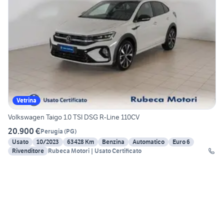
Vetrina
Volkswagen Taigo 1.0 TSI DSG R-Line 110CV
20.900 €
Perugia
(
PG
)
Usato
10/2023
63428 Km
Benzina
Automatico
Euro 6
Rivenditore
Rubeca Motori | Usato Certificato