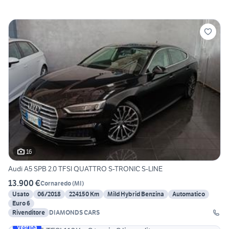
16
Audi A5 SPB 2.0 TFSI QUATTRO S-TRONIC S-LINE
13.900 €
Cornaredo
(
MI
)
Usato
06/2018
224150 Km
Mild Hybrid Benzina
Automatico
Euro 6
Rivenditore
DIAMONDS CARS
Vetrina