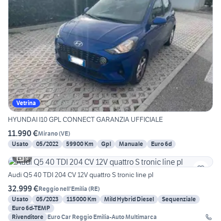
Vetrina
HYUNDAI I10 GPL CONNECT GARANZIA UFFICIALE
11.990 €
Mirano
(
VE
)
Usato
05/2022
59900 Km
Gpl
Manuale
Euro 6d
9
Audi Q5 40 TDI 204 CV 12V quattro S tronic line pl
32.999 €
Reggio nell'Emilia
(
RE
)
Usato
05/2023
115000 Km
Mild Hybrid Diesel
Sequenziale
Euro 6d-TEMP
Rivenditore
Euro Car Reggio Emilia-Auto Multimarca