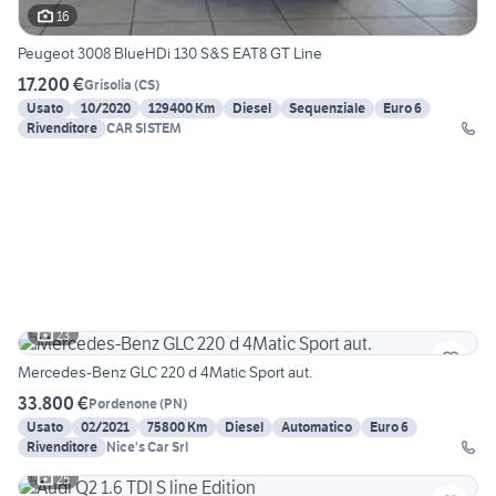
16
Peugeot 3008 BlueHDi 130 S&S EAT8 GT Line
17.200 €
Grisolia
(
CS
)
Usato
10/2020
129400 Km
Diesel
Sequenziale
Euro 6
Rivenditore
CAR SISTEM
23
Mercedes-Benz GLC 220 d 4Matic Sport aut.
33.800 €
Pordenone
(
PN
)
Usato
02/2021
75800 Km
Diesel
Automatico
Euro 6
Rivenditore
Nice's Car Srl
25