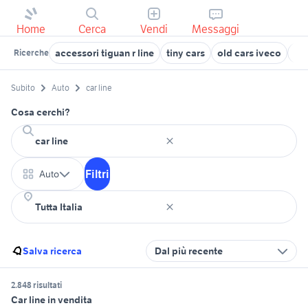
Home
Cerca
Vendi
Messaggi
accessori tiguan r line
tiny cars
old cars iveco
peu
Ricerche
Subito
Auto
car line
Cosa cerchi?
Filtri
Auto
Salva ricerca
Dal più recente
2.848 risultati
Car line in vendita