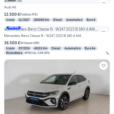
Audi A6
13.500 €
Padova
(
PD
)
Usato
11/2017
280000 Km
Diesel
Automatico
Euro 6
Vetrina
Mercedes-Benz Classe B - W247 2023 B 180 d AM...
36.500 €
Oristano
(
OR
)
Usato
07/2024
40151 Km
Diesel
Automatico
Euro 6e
Rivenditore
SPECIAL CAR SPA