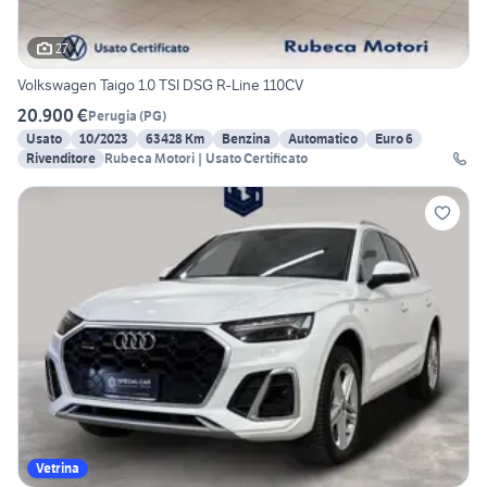
27
Volkswagen Taigo 1.0 TSI DSG R-Line 110CV
20.900 €
Perugia
(
PG
)
Usato
10/2023
63428 Km
Benzina
Automatico
Euro 6
Rivenditore
Rubeca Motori | Usato Certificato
Vetrina