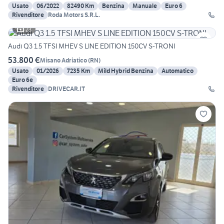
Usato
06/2022
82490 Km
Benzina
Manuale
Euro 6
Rivenditore
Roda Motors S.R.L.
23
Audi Q3 1.5 TFSI MHEV S LINE EDITION 150CV S-TRONI
53.800 €
Misano Adriatico
(
RN
)
Usato
01/2026
7235 Km
Mild Hybrid Benzina
Automatico
Euro 6e
Rivenditore
DRIVECAR.IT