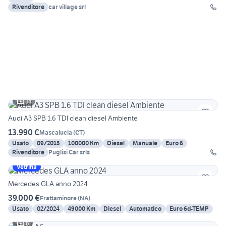
Rivenditore
car village srl
14
Audi A3 SPB 1.6 TDI clean diesel Ambiente
13.990 €
Mascalucia
(
CT
)
Usato
09/2015
100000 Km
Diesel
Manuale
Euro 6
Rivenditore
Puglisi Car srls
Vetrina
Mercedes GLA anno 2024
39.000 €
Frattaminore
(
NA
)
Usato
02/2024
49000 Km
Diesel
Automatico
Euro 6d-TEMP
6