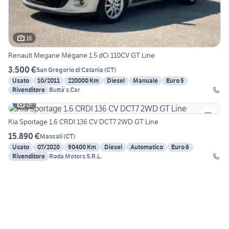
16
Renault Megane Mégane 1.5 dCi 110CV GT Line
3.500 €
San Gregorio di Catania
(
CT
)
Usato
10/2011
220000 Km
Diesel
Manuale
Euro 5
Rivenditore
Buttà's Car
26
Kia Sportage 1.6 CRDI 136 CV DCT7 2WD GT Line
15.890 €
Mascali
(
CT
)
Usato
07/2020
90400 Km
Diesel
Automatico
Euro 6
Rivenditore
Roda Motors S.R.L.