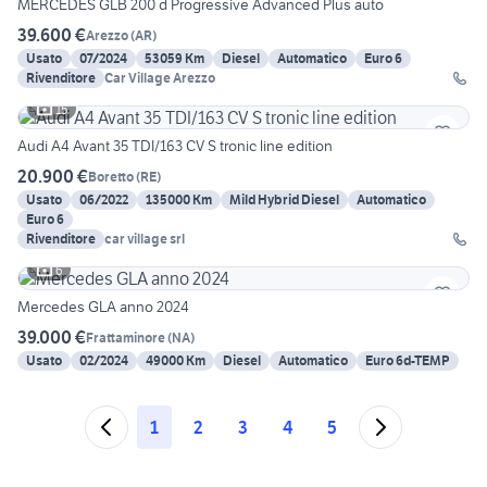
MERCEDES GLB 200 d Progressive Advanced Plus auto
39.600 €
Arezzo
(
AR
)
Usato
07/2024
53059 Km
Diesel
Automatico
Euro 6
Rivenditore
Car Village Arezzo
15
Audi A4 Avant 35 TDI/163 CV S tronic line edition
20.900 €
Boretto
(
RE
)
Usato
06/2022
135000 Km
Mild Hybrid Diesel
Automatico
Euro 6
Rivenditore
car village srl
6
Mercedes GLA anno 2024
39.000 €
Frattaminore
(
NA
)
Usato
02/2024
49000 Km
Diesel
Automatico
Euro 6d-TEMP
1
2
3
4
5