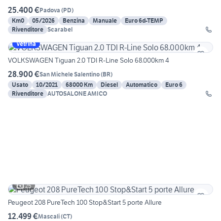
25.400 €
Padova
(
PD
)
Km0
05/2026
Benzina
Manuale
Euro 6d-TEMP
Rivenditore
Scarabel
Vetrina
VOLKSWAGEN Tiguan 2.0 TDI R-Line Solo 68.000km 4
28.900 €
San Michele Salentino
(
BR
)
Usato
10/2021
68000 Km
Diesel
Automatico
Euro 6
Rivenditore
AUTOSALONE AMICO
25
Peugeot 208 PureTech 100 Stop&Start 5 porte Allure
12.499 €
Mascali
(
CT
)