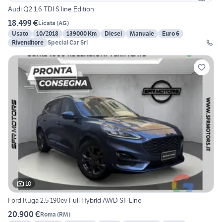
Audi Q2 1.6 TDI S line Edition
18.499 €
Licata
(
AG
)
Usato
10/2018
139000 Km
Diesel
Manuale
Euro 6
Rivenditore
Special Car Srl
10
Ford Kuga 2.5 190cv Full Hybrid AWD ST-Line
20.900 €
Roma
(
RM
)