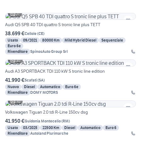
21
Audi Q5 SPB 40 TDI quattro S tronic line plus TETT
38.699 €
Cellole
(
CE
)
Usato
09/2021
80000 Km
Mild Hybrid Diesel
Sequenziale
Euro 6e
Rivenditore
SpinosAuto Group Srl
30
Audi A3 SPORTBACK TDI 110 kW S tronic line edition
41.990 €
Scafati
(
SA
)
Nuovo
Diesel
Automatico
Euro 6e
Rivenditore
DOMY MOTORS
30
Volkswagen Tiguan 2.0 tdi R-Line 150cv dsg
41.950 €
Guidonia Montecelio
(
RM
)
Usato
03/2025
22500 Km
Diesel
Automatico
Euro 6
Rivenditore
Autoland Plurimarche