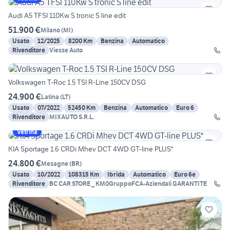
Audi A5 TFSI 110Kw S tronic S line edit
51.900 €
Milano
(
MI
)
Usato
12/2025
8200 Km
Benzina
Automatico
Rivenditore
Viesse Auto
Volkswagen T-Roc 1.5 TSI R-Line 150CV DSG
24.900 €
Latina
(
LT
)
Usato
07/2022
52450 Km
Benzina
Automatico
Euro 6
Rivenditore
MIXAUTO S.R.L.
Vetrina
KIA Sportage 1.6 CRDi Mhev DCT 4WD GT-line PLUS*
24.800 €
Mesagne
(
BR
)
Usato
10/2022
108315 Km
Ibrida
Automatico
Euro 6e
Rivenditore
BC CAR STORE _ KM0GruppoFCA-Aziendali GARANTITE