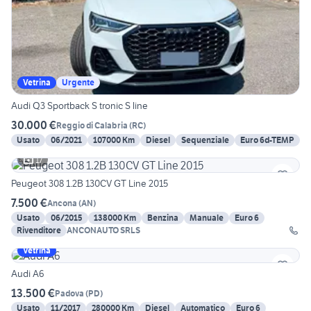
Vetrina
Urgente
Audi Q3 Sportback S tronic S line
30.000 €
Reggio di Calabria
(
RC
)
Usato
06/2021
107000 Km
Diesel
Sequenziale
Euro 6d-TEMP
17
Peugeot 308 1.2B 130CV GT Line 2015
7.500 €
Ancona
(
AN
)
Usato
06/2015
138000 Km
Benzina
Manuale
Euro 6
Rivenditore
ANCONAUTO SRLS
Vetrina
Audi A6
13.500 €
Padova
(
PD
)
Usato
11/2017
280000 Km
Diesel
Automatico
Euro 6