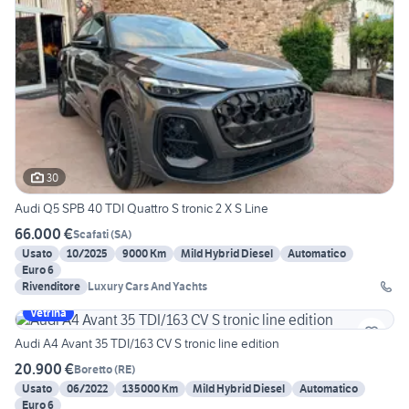
30
Audi Q5 SPB 40 TDI Quattro S tronic 2 X S Line
66.000 €
Scafati
(
SA
)
Usato
10/2025
9000 Km
Mild Hybrid Diesel
Automatico
Euro 6
Rivenditore
Luxury Cars And Yachts
Vetrina
Audi A4 Avant 35 TDI/163 CV S tronic line edition
20.900 €
Boretto
(
RE
)
Usato
06/2022
135000 Km
Mild Hybrid Diesel
Automatico
Euro 6