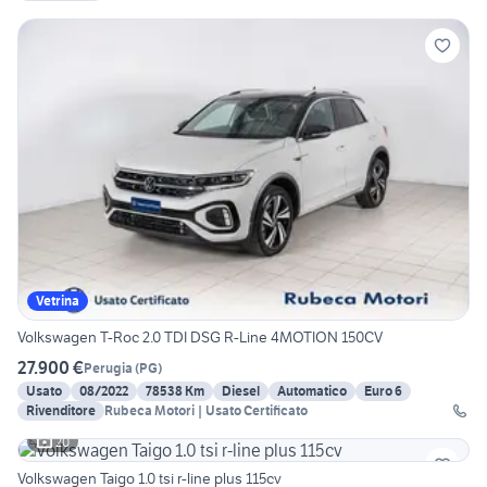
Vetrina
Volkswagen T-Roc 2.0 TDI DSG R-Line 4MOTION 150CV
27.900 €
Perugia
(
PG
)
Usato
08/2022
78538 Km
Diesel
Automatico
Euro 6
Rivenditore
Rubeca Motori | Usato Certificato
20
Volkswagen Taigo 1.0 tsi r-line plus 115cv