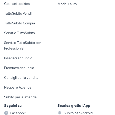
altro
Gestisci cookies
Modelli auto
Case vacanza
TuttoSubito Vendi
Uffici e Locali
TuttoSubito Compra
commerciali
Servizio TuttoSubito
elettronica
per la casa e la
sports e hobby
Servizio TuttoSubito per
persona
Informatica
Animali
Professionisti
Arredamento e
Console e
Accessori per
Casalinghi
Inserisci annuncio
Videogiochi
animali
Elettrodomestici
Promuovi annuncio
Audio/Video
Musica e Film
Giardino e Fai da te
Consigli per la vendita
Fotografia
Libri e Riviste
Abbigliamento e
Negozi e Aziende
Telefonia
Strumenti Musicali
Accessori
Subito per le aziende
Sports
Tutto per i bambini
Seguici su
Scarica gratis l'App
Biciclette
Facebook
Subito per Android