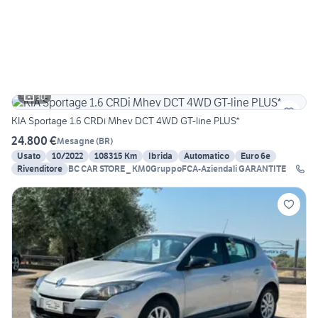
30
KIA Sportage 1.6 CRDi Mhev DCT 4WD GT-line PLUS*
24.800 €
Mesagne
(
BR
)
Usato
10/2022
108315 Km
Ibrida
Automatico
Euro 6e
Rivenditore
BC CAR STORE _ KM0GruppoFCA-Aziendali GARANTITE