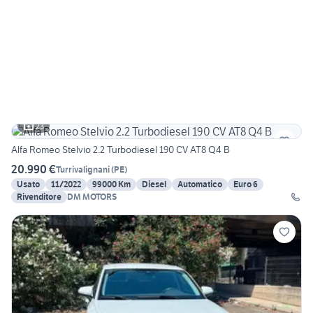
23
Alfa Romeo Stelvio 2.2 Turbodiesel 190 CV AT8 Q4 B
20.990 €
Turrivalignani
(
PE
)
Usato
11/2022
99000 Km
Diesel
Automatico
Euro 6
Rivenditore
DM MOTORS