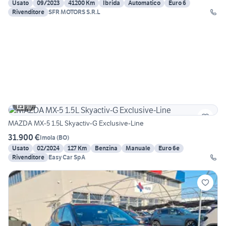
Usato
09/2023
41200 Km
Ibrida
Automatico
Euro 6
Rivenditore
SFR MOTORS S.R.L
10
MAZDA MX-5 1.5L Skyactiv-G Exclusive-Line
31.900 €
Imola
(
BO
)
Usato
02/2024
127 Km
Benzina
Manuale
Euro 6e
Rivenditore
Easy Car SpA