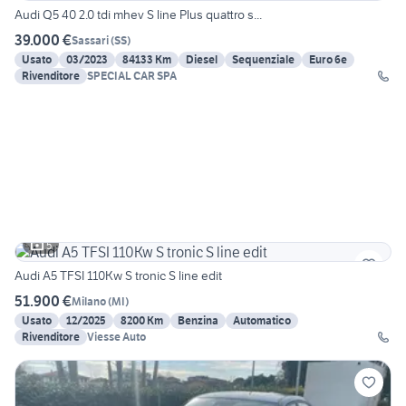
Audi Q5 40 2.0 tdi mhev S line Plus quattro s...
39.000 €
Sassari
(
SS
)
Usato
03/2023
84133 Km
Diesel
Sequenziale
Euro 6e
Rivenditore
SPECIAL CAR SPA
5
Audi A5 TFSI 110Kw S tronic S line edit
51.900 €
Milano
(
MI
)
Usato
12/2025
8200 Km
Benzina
Automatico
Rivenditore
Viesse Auto