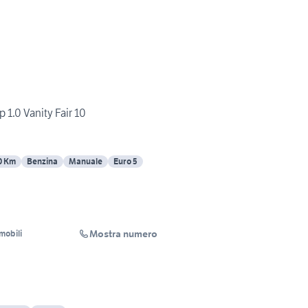
p 1.0 Vanity Fair 10
0 Km
Benzina
Manuale
Euro 5
Mostra numero
mobili