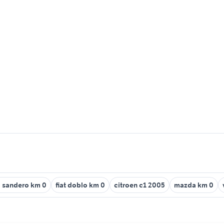
 sandero km 0
fiat doblo km 0
citroen c1 2005
mazda km 0