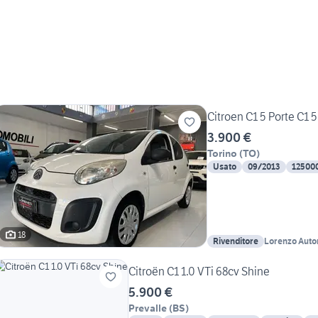
Citroen C1 5 Porte C1 5
3.900 €
Torino
(
TO
)
Usato
09/2013
12500
18
Rivenditore
Lorenzo Auto
Citroën C1 1.0 VTi 68cv Shine
5.900 €
Prevalle
(
BS
)