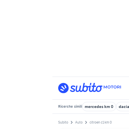
mercedes km 0
dacia
Ricerche
simili
Subito
Auto
citroen c1 km 0