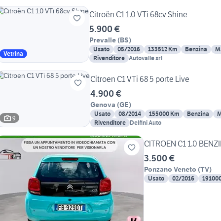
Citroën C1 1.0 VTi 68cv Shine
5.900 €
Prevalle
(
BS
)
Usato
05/2016
133512 Km
Benzina
M
Vetrina
Rivenditore
Autovalle srl
Citroen C1 VTi 68 5 porte Live
4.900 €
Genova
(
GE
)
Usato
08/2014
155000 Km
Benzina
M
9
Rivenditore
Delfini Auto
CITROEN C1 1.0 BENZ
3.500 €
Ponzano Veneto
(
TV
)
Usato
02/2016
19100