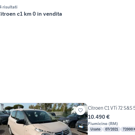
4 risultati
itroen c1 km 0 in vendita
Citroen C1 VTi 72 S&S 
10.490 €
Fiumicino
(
RM
)
Usato
07/2021
72000 