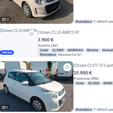
16
Rivenditore
T. GROUP aut
Citroen C1 1.0 AMIC1 5P.
3.900 €
Solofra
(
AV
)
Usato
11/2005
160000 Km
Benzina
Manual
Vetrina
Rivenditore
Albanese Car Srl
Citroen C1 VTi 72 5 por
10.900 €
Fiumicino
(
RM
)
Usato
01/2019
85000
8
Rivenditore
T. GROUP aut