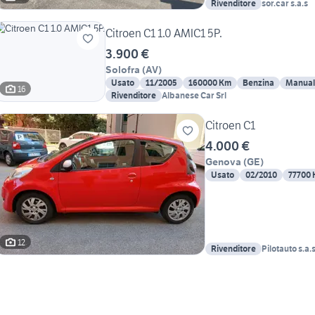
Rivenditore
sor.car s.a.s
Citroen C1 1.0 AMIC1 5P.
3.900 €
Solofra
(
AV
)
Usato
11/2005
160000 Km
Benzina
Manual
16
Rivenditore
Albanese Car Srl
Citroen C1
4.000 €
Genova
(
GE
)
Usato
02/2010
77700
12
Rivenditore
Pilotauto s.a.