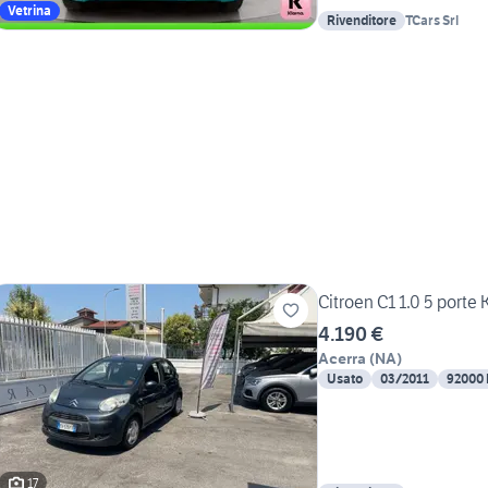
Vetrina
Rivenditore
TCars Srl
Citroen C1 1.0 5 porte
4.190 €
Acerra
(
NA
)
Usato
03/2011
92000
17