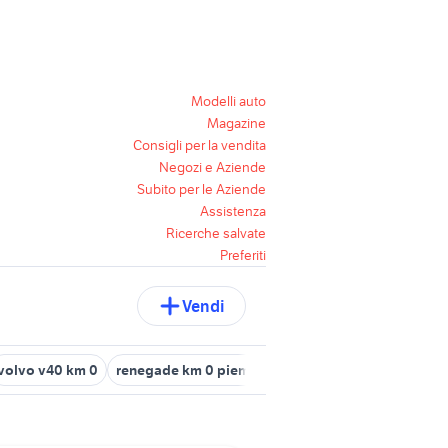
Modelli auto
Magazine
Consigli per la vendita
Negozi e Aziende
Subito per le Aziende
Assistenza
Ricerche salvate
Preferiti
Vendi
volvo v40 km 0
renegade km 0 piemonte
audi q5 km 0
seat ib