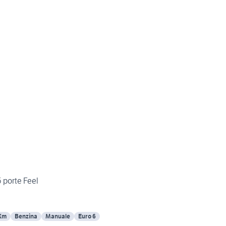
5 porte Feel
Km
Benzina
Manuale
Euro 6