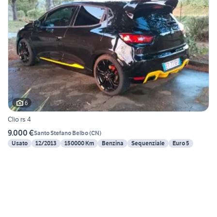
6
Clio rs 4
9.000 €
Santo Stefano Belbo
(
CN
)
Usato
12/2013
150000 Km
Benzina
Sequenziale
Euro 5