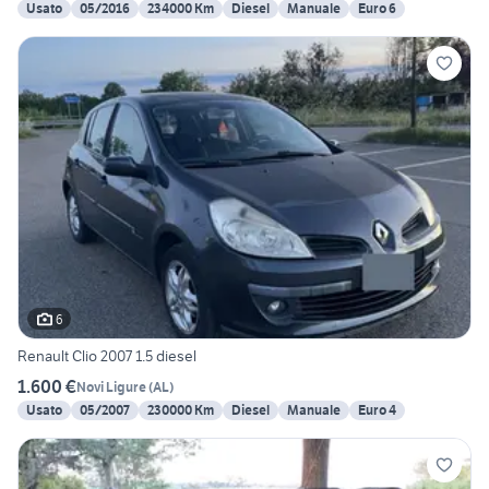
Usato
05/2016
234000 Km
Diesel
Manuale
Euro 6
6
Renault Clio 2007 1.5 diesel
1.600 €
Novi Ligure
(
AL
)
Usato
05/2007
230000 Km
Diesel
Manuale
Euro 4