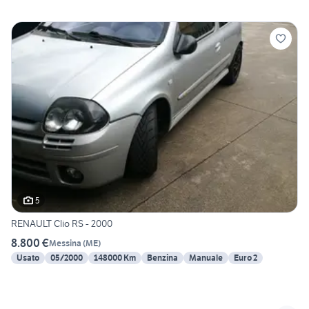
5
RENAULT Clio RS - 2000
8.800 €
Messina
(
ME
)
Usato
05/2000
148000 Km
Benzina
Manuale
Euro 2