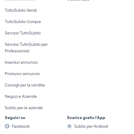
Case vacanza
TuttoSubito Vendi
Uffici e Locali
TuttoSubito Compra
commerciali
Servizio TuttoSubito
elettronica
per la casa e la
sports e hobby
Servizio TuttoSubito per
persona
Informatica
Animali
Professionisti
Arredamento e
Console e
Accessori per
Casalinghi
Inserisci annuncio
Videogiochi
animali
Elettrodomestici
Promuovi annuncio
Audio/Video
Musica e Film
Giardino e Fai da te
Consigli per la vendita
Fotografia
Libri e Riviste
Abbigliamento e
Negozi e Aziende
Telefonia
Strumenti Musicali
Accessori
Subito per le aziende
Sports
Tutto per i bambini
Seguici su
Scarica gratis l'App
Biciclette
Facebook
Subito per Android
Collezionismo