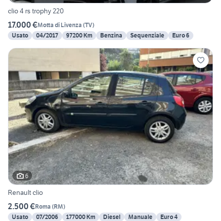
clio 4 rs trophy 220
17.000 €
Motta di Livenza
(
TV
)
Usato
04/2017
97200 Km
Benzina
Sequenziale
Euro 6
6
Renault clio
2.500 €
Roma
(
RM
)
Usato
07/2006
177000 Km
Diesel
Manuale
Euro 4