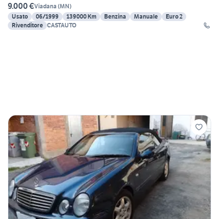
9.000 €
Viadana
(
MN
)
Usato
06/1999
139000 Km
Benzina
Manuale
Euro 2
Rivenditore
CASTAUTO