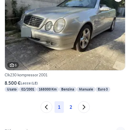
6
Clk230 kompressor 2001
8.500 €
Lecce
(
LE
)
Usato
02/2001
168000 Km
Benzina
Manuale
Euro 3
1
2