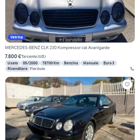
Vetrina
MERCEDES-BENZ CLK 230 Kompressor cat Avantgarde
7.800 €
Tarcento
(
UD
)
Usato
05/2000
78700 Km
Benzina
Manuale
Euro 3
Rivenditore
FiorAuto