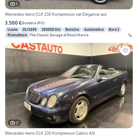
5
Mercedes-benz CLK 230 Kompressor cat Elegance aut.
3.500 €
Gradara
(
PU
)
Usato
01/1999
290000 Km
Benzina
Automatico
Euro 2
Rivenditore
The Classic Garage di Rossi Marco
17
Mercedes-benz CLK 230 Kompressor Cabrio ASI