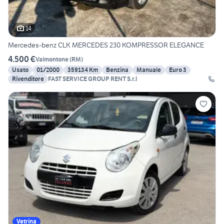
14
Mercedes-benz CLK MERCEDES 230 KOMPRESSOR ELEGANCE
4.500 €
Valmontone
(
RM
)
Usato
01/2000
359134 Km
Benzina
Manuale
Euro 3
Rivenditore
FAST SERVICE GROUP RENT S.r.l
Vetrina