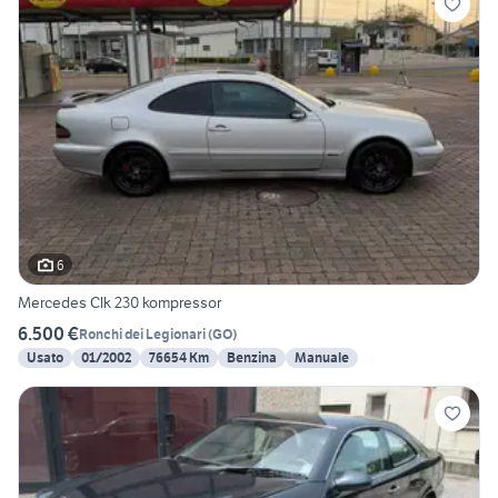
6
Mercedes Clk 230 kompressor
6.500 €
Ronchi dei Legionari
(
GO
)
Usato
01/2002
76654 Km
Benzina
Manuale