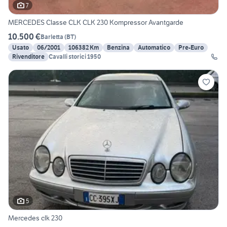
7
MERCEDES Classe CLK CLK 230 Kompressor Avantgarde
10.500 €
Barletta
(
BT
)
Usato
06/2001
106382 Km
Benzina
Automatico
Pre-Euro
Rivenditore
Cavalli storici 1950
5
Mercedes clk 230