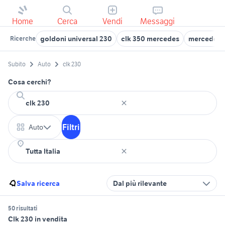
Home
Cerca
Vendi
Messaggi
goldoni universal 230
clk 350 mercedes
mercedes c
Ricerche
Subito
Auto
clk 230
Cosa cerchi?
Filtri
Auto
Salva ricerca
Dal più rilevante
50 risultati
Clk 230 in vendita