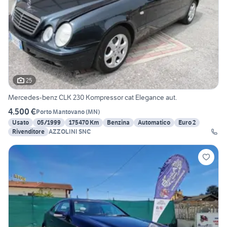
25
Mercedes-benz CLK 230 Kompressor cat Elegance aut.
4.500 €
Porto Mantovano
(
MN
)
Usato
05/1999
175470 Km
Benzina
Automatico
Euro 2
Rivenditore
AZZOLINI SNC