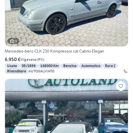
9
Mercedes-benz CLK 230 Kompressor cat Cabrio Elegan
6.950 €
Vigevano
(
PV
)
Usato
05/1999
148000 Km
Benzina
Automatico
Euro 2
Rivenditore
AUTOSALVIATO