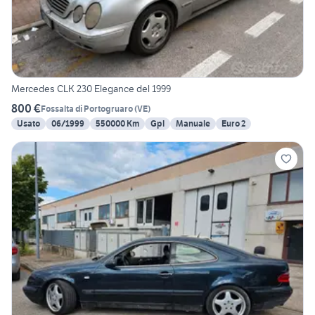
Mercedes CLK 230 Elegance del 1999
800 €
Fossalta di Portogruaro
(
VE
)
Usato
06/1999
550000 Km
Gpl
Manuale
Euro 2