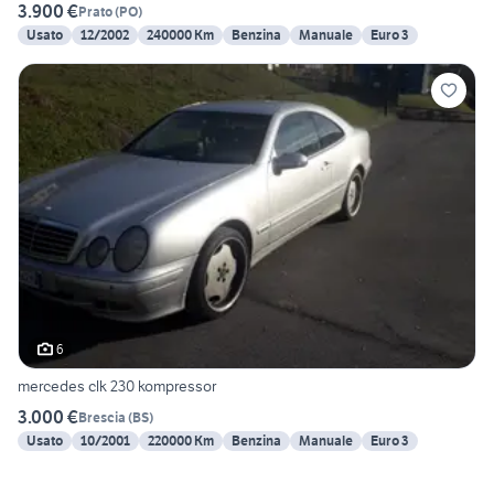
3.900 €
Prato
(
PO
)
Usato
12/2002
240000 Km
Benzina
Manuale
Euro 3
6
mercedes clk 230 kompressor
3.000 €
Brescia
(
BS
)
Usato
10/2001
220000 Km
Benzina
Manuale
Euro 3