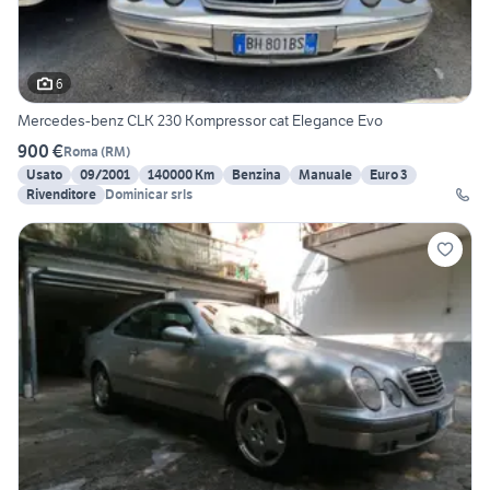
6
Mercedes-benz CLK 230 Kompressor cat Elegance Evo
900 €
Roma
(
RM
)
Usato
09/2001
140000 Km
Benzina
Manuale
Euro 3
Rivenditore
Dominicar srls