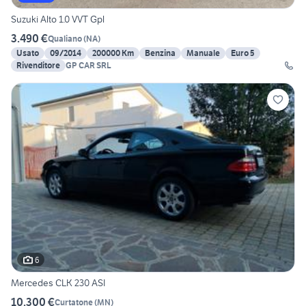
Suzuki Alto 1.0 VVT Gpl
3.490 €
Qualiano
(
NA
)
Usato
09/2014
200000 Km
Benzina
Manuale
Euro 5
Rivenditore
GP CAR SRL
6
Mercedes CLK 230 ASI
10.300 €
Curtatone
(
MN
)