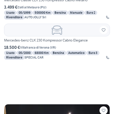
Mercedes Classe CLK 230 Kompressor Cabrio Metano
3.499 €
Colli al Metauro
(
PU
)
Usato
05/1999
500000 Km
Benzina
Manuale
Euro 2
Rivenditore
AUTO JOLLY Srl
Mercedes-benz CLK 230 Kompressor Cabrio Elegance
18.500 €
Villafranca di Verona
(
VR
)
Usato
05/2000
68000 Km
Benzina
Automatico
Euro 3
Rivenditore
SPECIAL CAR