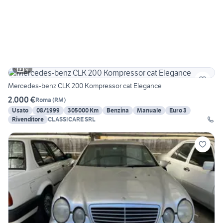
9
Mercedes-benz CLK 200 Kompressor cat Elegance
2.000 €
Roma
(
RM
)
Usato
08/1999
305000 Km
Benzina
Manuale
Euro 3
Rivenditore
CLASSICARE SRL