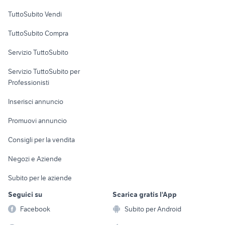
Case vacanza
TuttoSubito Vendi
Uffici e Locali
TuttoSubito Compra
commerciali
Servizio TuttoSubito
elettronica
per la casa e la
sports e hobby
Servizio TuttoSubito per
persona
Informatica
Animali
Professionisti
Arredamento e
Console e
Accessori per
Casalinghi
Inserisci annuncio
Videogiochi
animali
Elettrodomestici
Promuovi annuncio
Audio/Video
Musica e Film
Giardino e Fai da te
Consigli per la vendita
Fotografia
Libri e Riviste
Abbigliamento e
Negozi e Aziende
Telefonia
Strumenti Musicali
Accessori
Subito per le aziende
Sports
Tutto per i bambini
Seguici su
Scarica gratis l'App
Biciclette
Facebook
Subito per Android
Collezionismo