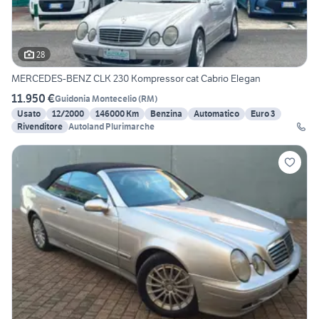
28
MERCEDES-BENZ CLK 230 Kompressor cat Cabrio Elegan
11.950 €
Guidonia Montecelio
(
RM
)
Usato
12/2000
146000 Km
Benzina
Automatico
Euro 3
Rivenditore
Autoland Plurimarche