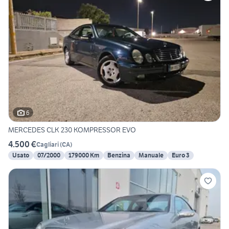
6
MERCEDES CLK 230 KOMPRESSOR EVO
4.500 €
Cagliari
(
CA
)
Usato
07/2000
179000 Km
Benzina
Manuale
Euro 3