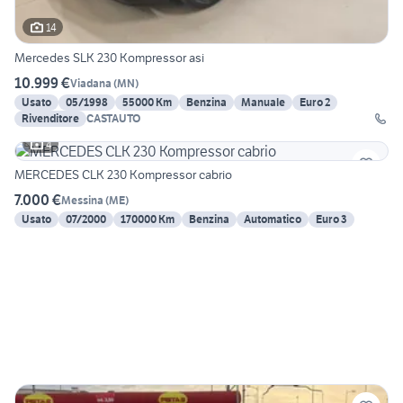
14
Mercedes SLK 230 Kompressor asi
10.999 €
Viadana
(
MN
)
Usato
05/1998
55000 Km
Benzina
Manuale
Euro 2
Rivenditore
CASTAUTO
4
MERCEDES CLK 230 Kompressor cabrio
7.000 €
Messina
(
ME
)
Usato
07/2000
170000 Km
Benzina
Automatico
Euro 3