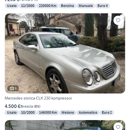
Usato
12/2000
220000 Km
Benzina
Manuale
Euro 4
6
Mercedes storica CLK 230 kompressor
4.500 €
Brescia
(
BS
)
Usato
10/2000
146000 Km
Metano
Automatico
Euro 2