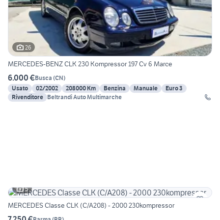
26
MERCEDES-BENZ CLK 230 Kompressor 197 Cv 6 Marce
6.000 €
Busca
(
CN
)
Usato
02/2002
208000 Km
Benzina
Manuale
Euro 3
Rivenditore
Beltrandi Auto Multimarche
5
MERCEDES Classe CLK (C/A208) - 2000 230kompressor
7.250 €
Parma
(
PR
)