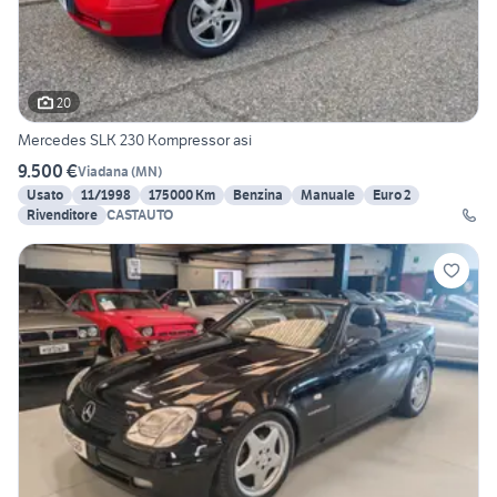
20
Mercedes SLK 230 Kompressor asi
9.500 €
Viadana
(
MN
)
Usato
11/1998
175000 Km
Benzina
Manuale
Euro 2
Rivenditore
CASTAUTO