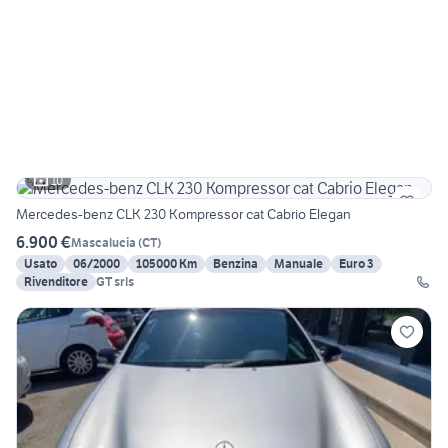
10
Mercedes-benz CLK 230 Kompressor cat Cabrio Elegan
6.900 €
Mascalucia
(
CT
)
Usato
06/2000
105000 Km
Benzina
Manuale
Euro 3
Rivenditore
GT srls