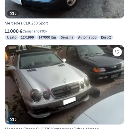
5
Mercedes CLK 230 Sport
11.000 €
Carignano
(
TO
)
Usato
12/1999
147000 Km
Benzina
Automatico
Euro 2
6