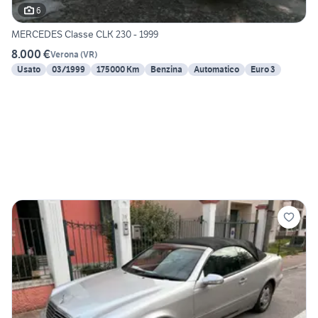
6
MERCEDES Classe CLK 230 - 1999
8.000 €
Verona
(
VR
)
Usato
03/1999
175000 Km
Benzina
Automatico
Euro 3