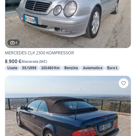
6
MERCEDES CLK 2300 KOMPRESSOR
8.900 €
Macerata
(
MC
)
Usato
03/1999
101460 Km
Benzina
Automatico
Euro 1