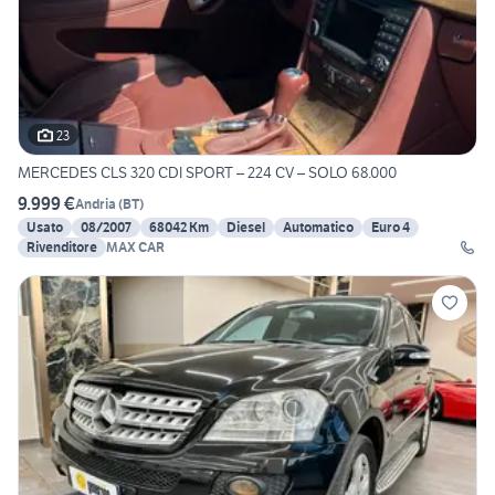
23
MERCEDES CLS 320 CDI SPORT – 224 CV – SOLO 68.000
9.999 €
Andria
(
BT
)
Usato
08/2007
68042 Km
Diesel
Automatico
Euro 4
Rivenditore
MAX CAR