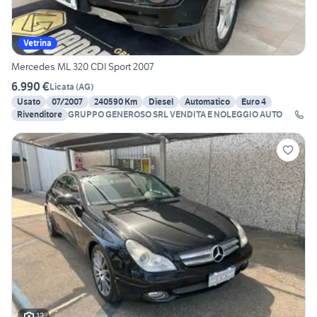
Vetrina
Mercedes ML 320 CDI Sport 2007
6.990 €
Licata
(
AG
)
Usato
07/2007
240590 Km
Diesel
Automatico
Euro 4
Rivenditore
GRUPPO GENEROSO SRL VENDITA E NOLEGGIO AUTO
12