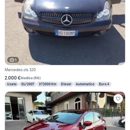
5
Mercedes cls 320
2.000 €
Modica
(
RG
)
Usato
01/2007
372000 Km
Diesel
Automatico
Euro 4