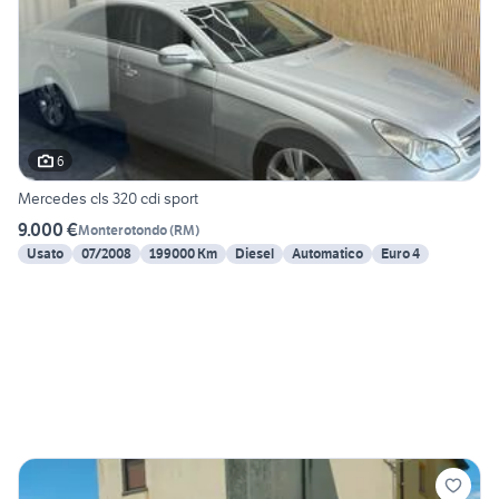
6
Mercedes cls 320 cdi sport
9.000 €
Monterotondo
(
RM
)
Usato
07/2008
199000 Km
Diesel
Automatico
Euro 4