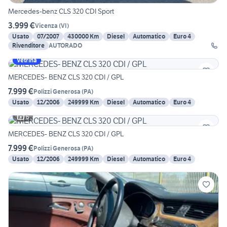
Mercedes-benz CLS 320 CDI Sport
3.999 €
Vicenza
(
VI
)
Usato
07/2007
430000 Km
Diesel
Automatico
Euro 4
Rivenditore
AUTORADO
Vetrina
MERCEDES- BENZ CLS 320 CDI / GPL
7.999 €
Polizzi Generosa
(
PA
)
Usato
12/2006
249999 Km
Diesel
Automatico
Euro 4
6
MERCEDES- BENZ CLS 320 CDI / GPL
7.999 €
Polizzi Generosa
(
PA
)
Usato
12/2006
249999 Km
Diesel
Automatico
Euro 4