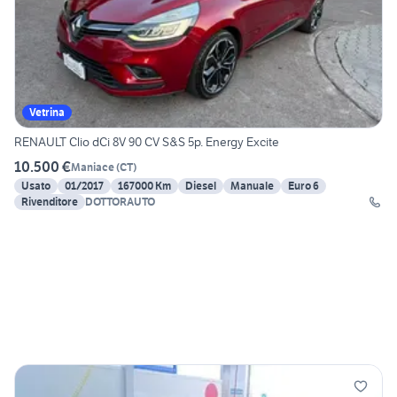
Vetrina
RENAULT Clio dCi 8V 90 CV S&S 5p. Energy Excite
10.500 €
Maniace
(
CT
)
Usato
01/2017
167000 Km
Diesel
Manuale
Euro 6
Rivenditore
DOTTORAUTO