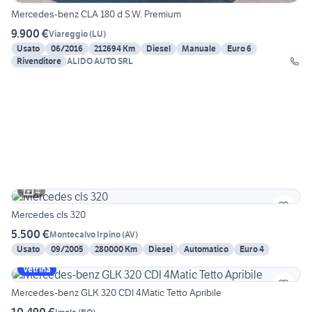
Mercedes-benz CLA 180 d S.W. Premium
9.900 €
Viareggio
(
LU
)
Usato
06/2016
212694 Km
Diesel
Manuale
Euro 6
Rivenditore
ALIDO AUTO SRL
4
Mercedes cls 320
5.500 €
Montecalvo Irpino
(
AV
)
Usato
09/2005
280000 Km
Diesel
Automatico
Euro 4
Vetrina
Mercedes-benz GLK 320 CDI 4Matic Tetto Apribile