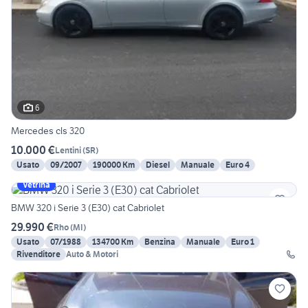
6
Mercedes cls 320
10.000 €
Lentini
(
SR
)
Usato
09/2007
190000 Km
Diesel
Manuale
Euro 4
Vetrina
BMW 320 i Serie 3 (E30) cat Cabriolet
29.990 €
Rho
(
MI
)
Usato
07/1988
134700 Km
Benzina
Manuale
Euro 1
Rivenditore
Auto & Motori