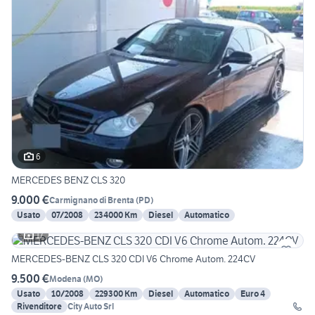
6
MERCEDES BENZ CLS 320
9.000 €
Carmignano di Brenta
(
PD
)
Usato
07/2008
234000 Km
Diesel
Automatico
17
MERCEDES-BENZ CLS 320 CDI V6 Chrome Autom. 224CV
9.500 €
Modena
(
MO
)
Usato
10/2008
229300 Km
Diesel
Automatico
Euro 4
Rivenditore
City Auto Srl