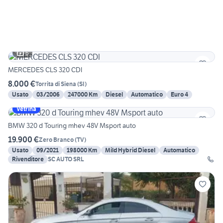
6
MERCEDES CLS 320 CDI
8.000 €
Torrita di Siena
(
SI
)
Usato
03/2006
247000 Km
Diesel
Automatico
Euro 4
Vetrina
BMW 320 d Touring mhev 48V Msport auto
19.900 €
Zero Branco
(
TV
)
Usato
09/2021
198000 Km
Mild Hybrid Diesel
Automatico
Rivenditore
SC AUTO SRL