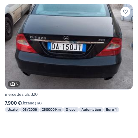
6
mercedes cls 320
7.900 €
Lizzano
(
TA
)
Usato
03/2006
250000 Km
Diesel
Automatico
Euro 4