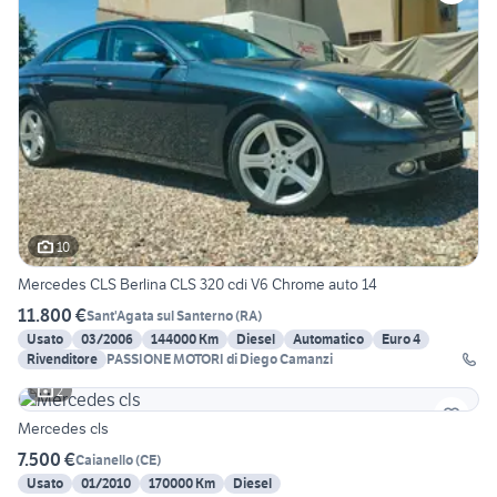
10
Mercedes CLS Berlina CLS 320 cdi V6 Chrome auto 14
11.800 €
Sant'Agata sul Santerno
(
RA
)
Usato
03/2006
144000 Km
Diesel
Automatico
Euro 4
Rivenditore
PASSIONE MOTORI di Diego Camanzi
2
Mercedes cls
7.500 €
Caianello
(
CE
)
Usato
01/2010
170000 Km
Diesel