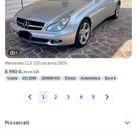
6
Mercedes CLS 320 cdi anno 2005
8.990 €
Lecce
(
LE
)
Usato
10/2005
260000 Km
Diesel
Automatico
Euro 4
1
2
3
4
5
Più cercati
Correlati
Richerche simili
Suggerimenti