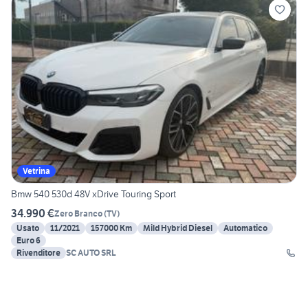
Vetrina
Bmw 540 530d 48V xDrive Touring Sport
34.990 €
Zero Branco
(
TV
)
Usato
11/2021
157000 Km
Mild Hybrid Diesel
Automatico
Euro 6
Rivenditore
SC AUTO SRL