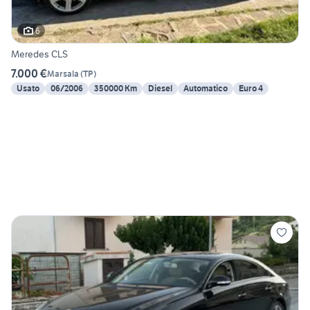
6
Meredes CLS
7.000 €
Marsala
(
TP
)
Usato
06/2006
350000 Km
Diesel
Automatico
Euro 4