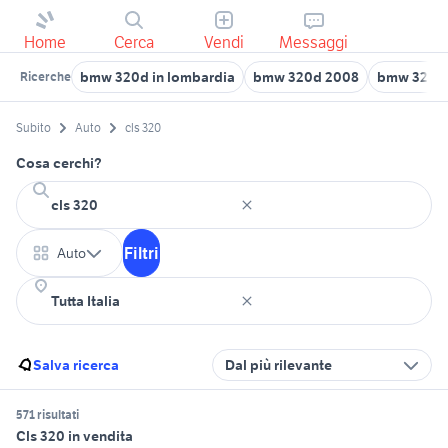
Home
Cerca
Vendi
Messaggi
bmw 320d in lombardia
bmw 320d 2008
bmw 320 i
Ricerche
Subito
Auto
cls 320
Cosa cerchi?
Filtri
Auto
Salva ricerca
Dal più rilevante
571 risultati
Cls 320 in vendita