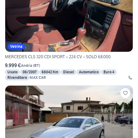
Vetrina
MERCEDES CLS 320 CDI SPORT – 224 CV – SOLO 68.000
9.999 €
Andria
(
BT
)
Usato
08/2007
68042 Km
Diesel
Automatico
Euro 4
Rivenditore
MAX CAR