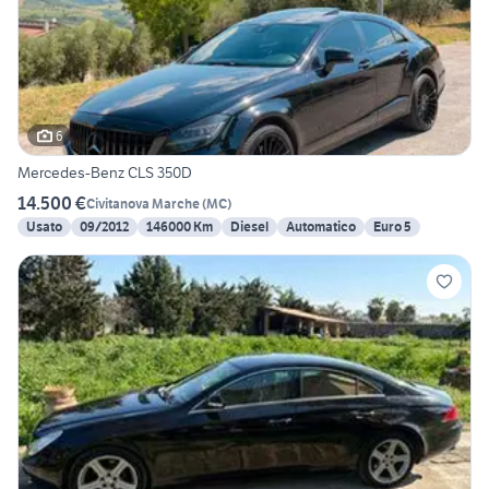
6
Mercedes-Benz CLS 350D
14.500 €
Civitanova Marche
(
MC
)
Usato
09/2012
146000 Km
Diesel
Automatico
Euro 5