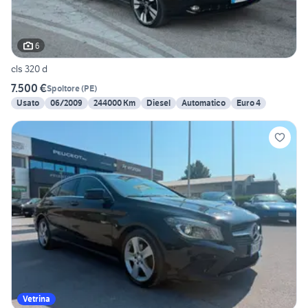
6
cls 320 d
7.500 €
Spoltore
(
PE
)
Usato
06/2009
244000 Km
Diesel
Automatico
Euro 4
Vetrina