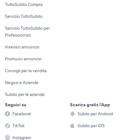
TuttoSubito Compra
commerciali
Servizio TuttoSubito
elettronica
per la casa e la
sports e hobby
Servizio TuttoSubito per
persona
Informatica
Animali
Professionisti
Arredamento e
Console e
Accessori per
Casalinghi
Inserisci annuncio
Videogiochi
animali
Elettrodomestici
Promuovi annuncio
Audio/Video
Musica e Film
Giardino e Fai da te
Consigli per la vendita
Fotografia
Libri e Riviste
Abbigliamento e
Negozi e Aziende
Telefonia
Strumenti Musicali
Accessori
Subito per le aziende
Sports
Tutto per i bambini
Seguici su
Scarica gratis l'App
Biciclette
Facebook
Subito per Android
Collezionismo
TikTok
Subito per iOS
Instagram