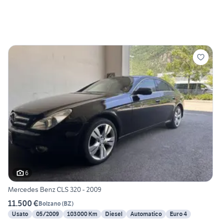
6
Mercedes Benz CLS 320 - 2009
11.500 €
Bolzano
(
BZ
)
Usato
05/2009
103000 Km
Diesel
Automatico
Euro 4