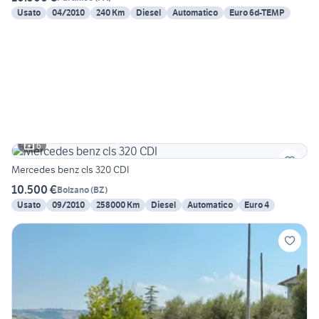
Usato
04/2010
240 Km
Diesel
Automatico
Euro 6d-TEMP
6
Mercedes benz cls 320 CDI
10.500 €
Bolzano
(
BZ
)
Usato
09/2010
258000 Km
Diesel
Automatico
Euro 4