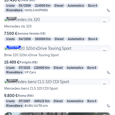
10.490 €
Imola
(
BO
)
Usato
03/2009
214000 Km
Diesel
Automatico
Euro 4
Rivenditore
IMOLA MOTORS
6
Mercedes cls 320
7.500 €
Annone Veneto
(
VE
)
Usato
04/2006
260000 Km
Diesel
Automatico
Euro 4
Vetrina
Bmw 320 320d xDrive Touring Sport
19.499 €
Poviglio
(
RE
)
Usato
07/2020
126000 Km
Diesel
Automatico
Euro 6
Rivenditore
VP Cars
21
Mercedes-benz CLS 320 CDI Sport
9.800 €
Roma
(
RM
)
Usato
07/2007
400123 Km
Diesel
Automatico
Euro 4
Rivenditore
BUBU AUTO srls