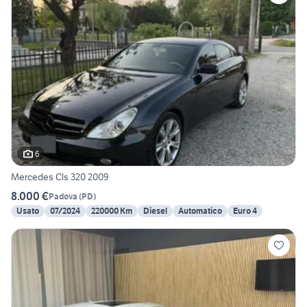
6
Mercedes Cls 320 2009
8.000 €
Padova
(
PD
)
Usato
07/2024
220000 Km
Diesel
Automatico
Euro 4