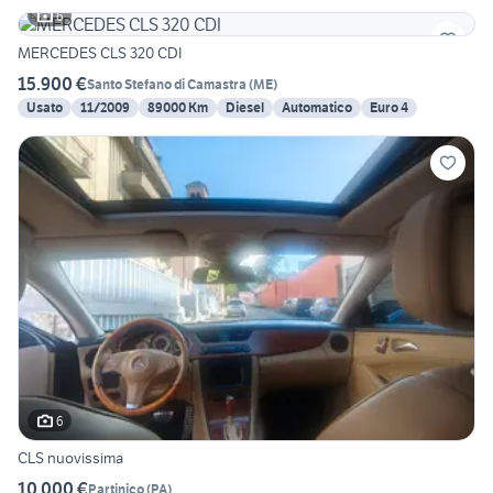
6
MERCEDES CLS 320 CDI
15.900 €
Santo Stefano di Camastra
(
ME
)
Usato
11/2009
89000 Km
Diesel
Automatico
Euro 4
6
CLS nuovissima
10.000 €
Partinico
(
PA
)