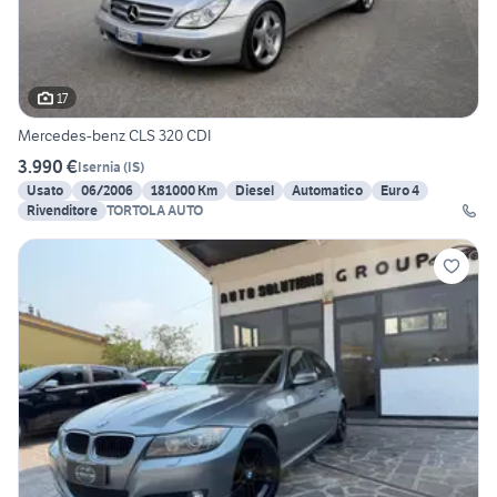
17
Mercedes-benz CLS 320 CDI
3.990 €
Isernia
(
IS
)
Usato
06/2006
181000 Km
Diesel
Automatico
Euro 4
Rivenditore
TORTOLA AUTO