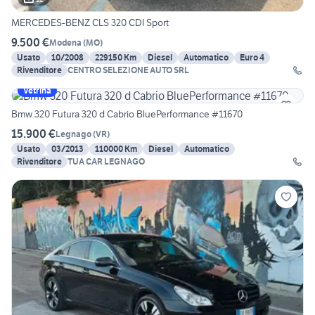
MERCEDES-BENZ CLS 320 CDI Sport
9.500 €
Modena
(
MO
)
Usato
10/2008
229150 Km
Diesel
Automatico
Euro 4
Rivenditore
CENTRO SELEZIONE AUTO SRL
Vetrina
Bmw 320 Futura 320 d Cabrio BluePerformance #11670
15.900 €
Legnago
(
VR
)
Usato
03/2013
110000 Km
Diesel
Automatico
Rivenditore
TUA CAR LEGNAGO