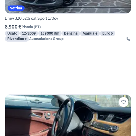
Vetrina
Bmw 320 320i cat Sport 170cv
8.900 €
Pistoia
(
PT
)
Usato
12/2009
159000 Km
Benzina
Manuale
Euro 5
Rivenditore
Autosolutions Group