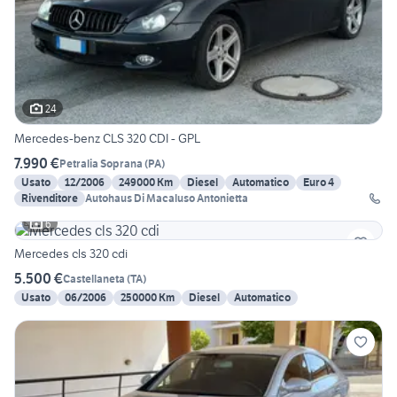
24
Mercedes-benz CLS 320 CDI - GPL
7.990 €
Petralia Soprana
(
PA
)
Usato
12/2006
249000 Km
Diesel
Automatico
Euro 4
Rivenditore
Autohaus Di Macaluso Antonietta
6
Mercedes cls 320 cdi
5.500 €
Castellaneta
(
TA
)
Usato
06/2006
250000 Km
Diesel
Automatico