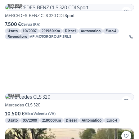
30
MERCEDES-BENZ CLS 320 CDI Sport
7.500 €
Cervia
(
RA
)
Usato
10/2007
221960 Km
Diesel
Automatico
Euro 4
Rivenditore
AP MOTORGROUP SRLS
4
Mercedes CLS 320
10.500 €
Vibo Valentia
(
VV
)
Usato
03/2009
218000 Km
Diesel
Automatico
Euro 4