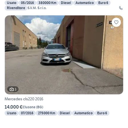
Usato
05/2016
380000 Km
Diesel
Automatico
Euro 6
Rivenditore
S.V.M. S.r.l.s.
3
Mercedes cls220 2016
14.000 €
Clusone
(
BG
)
Usato
07/2016
275000 Km
Diesel
Automatico
Euro 6