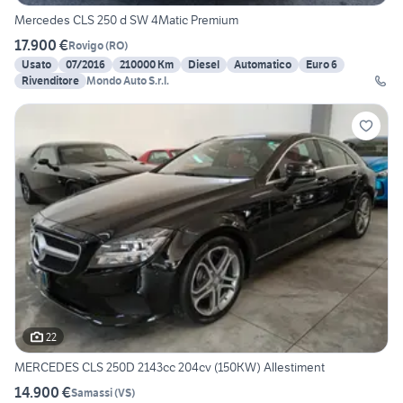
Mercedes CLS 250 d SW 4Matic Premium
17.900 €
Rovigo
(
RO
)
Usato
07/2016
210000 Km
Diesel
Automatico
Euro 6
Rivenditore
Mondo Auto S.r.l.
22
MERCEDES CLS 250D 2143cc 204cv (150KW) Allestiment
14.900 €
Samassi
(
VS
)