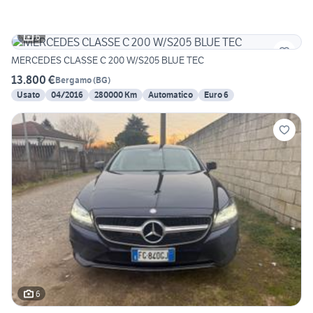
6
MERCEDES CLASSE C 200 W/S205 BLUE TEC
13.800 €
Bergamo
(
BG
)
Usato
04/2016
280000 Km
Automatico
Euro 6
6