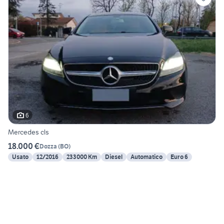
6
Mercedes cls
18.000 €
Dozza
(
BO
)
Usato
12/2016
233000 Km
Diesel
Automatico
Euro 6