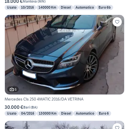
18.000 €
Mantova
(
MN
)
Usato
10/2016
140000 Km
Diesel
Automatico
Euro 6b
6
Mercedes Cls 250 4MATIC 2016/DA VETRINA
30.000 €
Bari
(
BA
)
Usato
04/2016
130000 Km
Diesel
Automatico
Euro 6