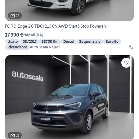
21
FORD Edge 2.0 TDCI 210 CV AWD Start&Stop Powersh
17.990 €
Napoli
(
NA
)
Usato
08/2017
88700 Km
Diesel
Sequenziale
Euro 6e
Rivenditore
Auto Scala Napoli
21