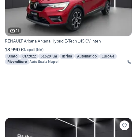
21
RENAULT Arkana Arkana Hybrid E-Tech 145 CV Inten
18.990 €
Napoli
(
NA
)
Usato
01/2022
51620 Km
Ibrida
Automatico
Euro 6e
Rivenditore
Auto Scala Napoli