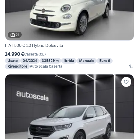
21
FIAT 500 C 1.0 Hybrid Dolcevita
14.990 €
Caserta
(
CE
)
Usato
04/2024
33552 Km
Ibrida
Manuale
Euro 6
Rivenditore
Auto Scala Caserta