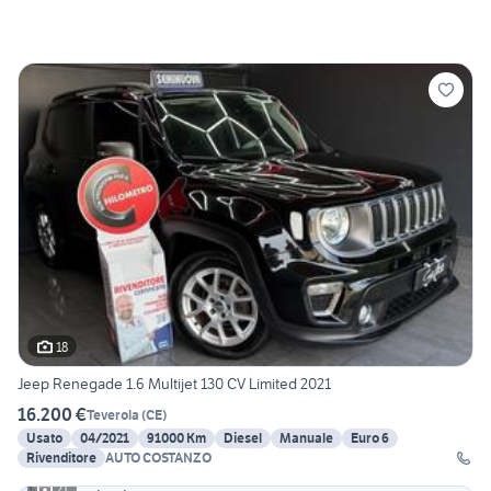
18
Jeep Renegade 1.6 Multijet 130 CV Limited 2021
16.200 €
Teverola
(
CE
)
Usato
04/2021
91000 Km
Diesel
Manuale
Euro 6
Rivenditore
AUTO COSTANZO
21