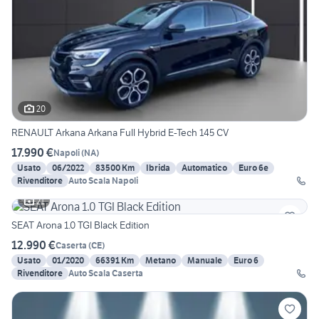
20
RENAULT Arkana Arkana Full Hybrid E-Tech 145 CV
17.990 €
Napoli
(
NA
)
Usato
06/2022
83500 Km
Ibrida
Automatico
Euro 6e
Rivenditore
Auto Scala Napoli
21
SEAT Arona 1.0 TGI Black Edition
12.990 €
Caserta
(
CE
)
Usato
01/2020
66391 Km
Metano
Manuale
Euro 6
Rivenditore
Auto Scala Caserta