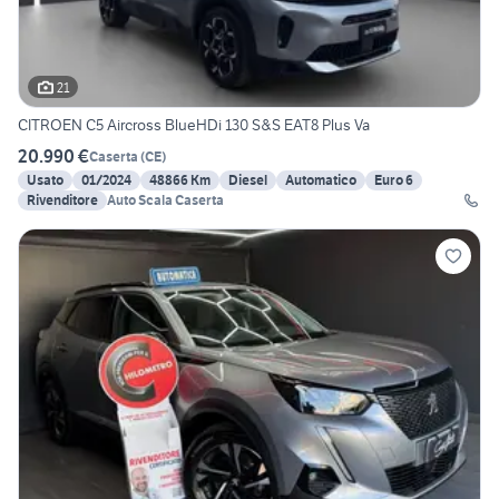
21
CITROEN C5 Aircross BlueHDi 130 S&S EAT8 Plus Va
20.990 €
Caserta
(
CE
)
Usato
01/2024
48866 Km
Diesel
Automatico
Euro 6
Rivenditore
Auto Scala Caserta