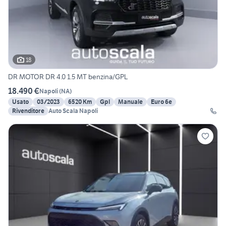
18
DR MOTOR DR 4.0 1.5 MT benzina/GPL
18.490 €
Napoli
(
NA
)
Usato
03/2023
6520 Km
Gpl
Manuale
Euro 6e
Rivenditore
Auto Scala Napoli