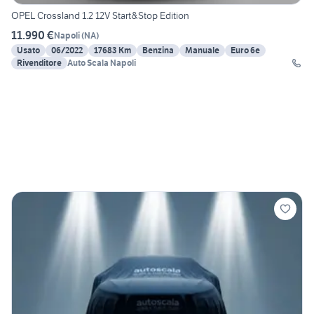
OPEL Crossland 1.2 12V Start&Stop Edition
11.990 €
Napoli
(
NA
)
Usato
06/2022
17683 Km
Benzina
Manuale
Euro 6e
Rivenditore
Auto Scala Napoli