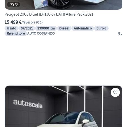
22
Peugeot 2008 BlueHDi 130 cv EAT8 Allure Pack 2021
15.499 €
Teverola
(
CE
)
Usato
07/2021
139000 Km
Diesel
Automatico
Euro 6
Rivenditore
AUTO COSTANZO