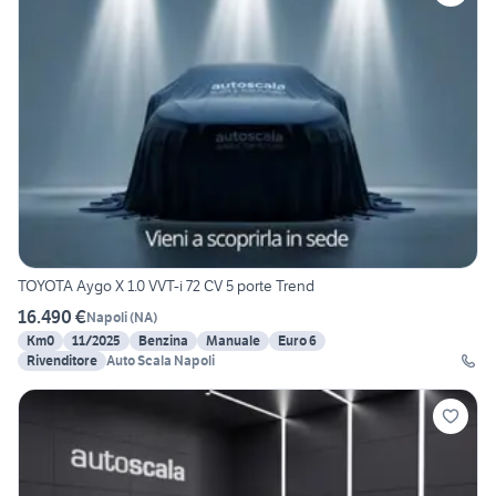
TOYOTA Aygo X 1.0 VVT-i 72 CV 5 porte Trend
16.490 €
Napoli
(
NA
)
Km0
11/2025
Benzina
Manuale
Euro 6
Rivenditore
Auto Scala Napoli