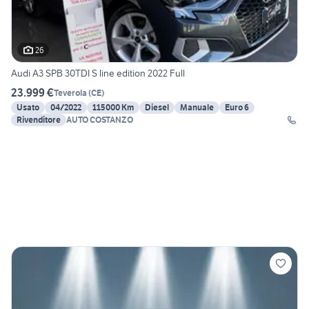
26
Audi A3 SPB 30TDI S line edition 2022 Full
23.999 €
Teverola
(
CE
)
Usato
04/2022
115000 Km
Diesel
Manuale
Euro 6
Rivenditore
AUTO COSTANZO