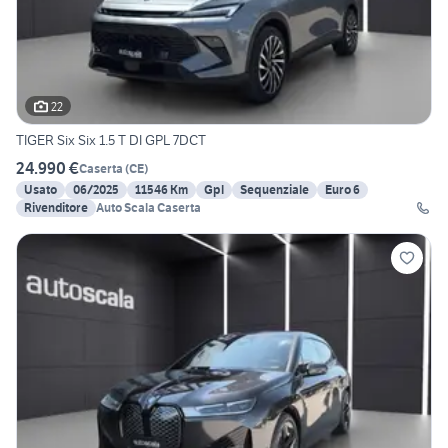
22
TIGER Six Six 1.5 T DI GPL 7DCT
24.990 €
Caserta
(
CE
)
Usato
06/2025
11546 Km
Gpl
Sequenziale
Euro 6
Rivenditore
Auto Scala Caserta