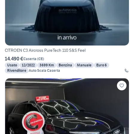
CITROEN C3 Aircross PureTech 110 S&S Feel
14.490 €
Caserta
(
CE
)
Usato
12/2022
3699 Km
Benzina
Manuale
Euro 6
Rivenditore
Auto Scala Caserta