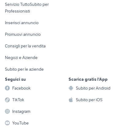
Servizio TuttoSubito per
persona
Informatica
Animali
Professionisti
Arredamento e
Console e
Accessori per
Casalinghi
Inserisci annuncio
Videogiochi
animali
Elettrodomestici
Promuovi annuncio
Audio/Video
Musica e Film
Giardino e Fai da te
Consigli per la vendita
Fotografia
Libri e Riviste
Abbigliamento e
Negozi e Aziende
Telefonia
Strumenti Musicali
Accessori
Subito per le aziende
Sports
Tutto per i bambini
Seguici su
Scarica gratis l'App
Biciclette
Facebook
Subito per Android
Collezionismo
TikTok
Subito per iOS
Instagram
YouTube