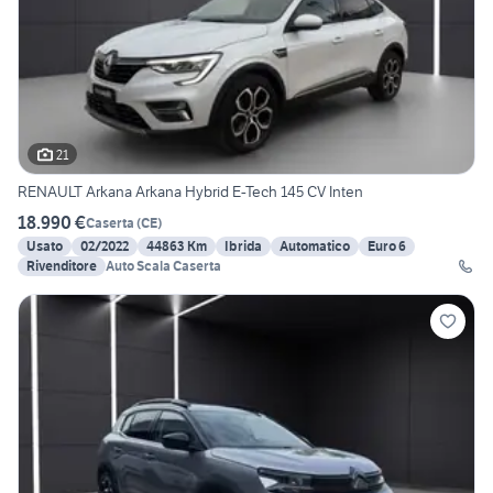
21
RENAULT Arkana Arkana Hybrid E-Tech 145 CV Inten
18.990 €
Caserta
(
CE
)
Usato
02/2022
44863 Km
Ibrida
Automatico
Euro 6
Rivenditore
Auto Scala Caserta