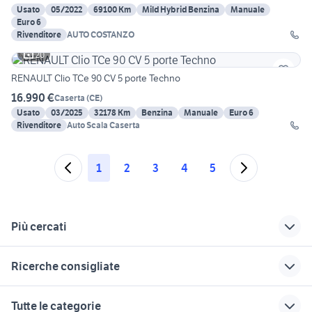
Usato
05/2022
69100 Km
Mild Hybrid Benzina
Manuale
Euro 6
Rivenditore
AUTO COSTANZO
20
RENAULT Clio TCe 90 CV 5 porte Techno
16.990 €
Caserta
(
CE
)
Usato
03/2025
32178 Km
Benzina
Manuale
Euro 6
Rivenditore
Auto Scala Caserta
1
2
3
4
5
Più cercati
Correlati
Richerche simili
Suggerimenti
Ricerche consigliate
fattura auto a
golf 8 gti
auto usate taranto
concessionario
privati
peugeot 206 rc usata
citroen c4 cactus accessori auto
microcar auto
Tutte le categorie
concessionario
toyota rav4