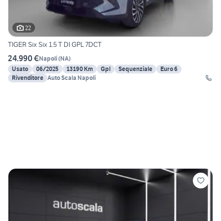
22
TIGER Six Six 1.5 T DI GPL 7DCT
24.990 €
Napoli
(
NA
)
Usato
06/2025
13190 Km
Gpl
Sequenziale
Euro 6
Rivenditore
Auto Scala Napoli