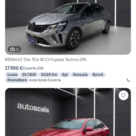
21
RENAULT Clio TCe 90 CV 5 porte Techno GPL
17.990 €
Caserta
(
CE
)
Usato
03/2025
31155 Km
Gpl
Manuale
Euro 6
Rivenditore
Auto Scala Caserta