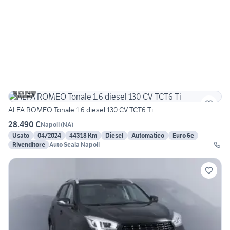
21
ALFA ROMEO Tonale 1.6 diesel 130 CV TCT6 Ti
28.490 €
Napoli
(
NA
)
Usato
04/2024
44318 Km
Diesel
Automatico
Euro 6e
Rivenditore
Auto Scala Napoli