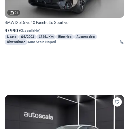
21
BMW iX xDrive40 Pacchetto Sportivo
47.990 €
Napoli
(
NA
)
Usato
04/2023
17241 Km
Elettrica
Automatico
Rivenditore
Auto Scala Napoli