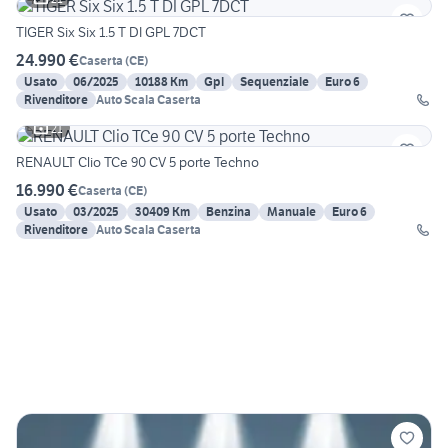
TIGER Six Six 1.5 T DI GPL 7DCT
24.990 €
Caserta
(
CE
)
Usato
06/2025
10188 Km
Gpl
Sequenziale
Euro 6
Rivenditore
Auto Scala Caserta
21
RENAULT Clio TCe 90 CV 5 porte Techno
16.990 €
Caserta
(
CE
)
Usato
03/2025
30409 Km
Benzina
Manuale
Euro 6
Rivenditore
Auto Scala Caserta