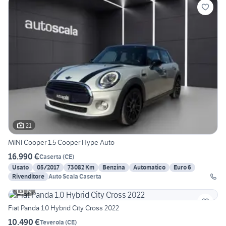
21
MINI Cooper 1.5 Cooper Hype Auto
16.990 €
Caserta
(
CE
)
Usato
05/2017
73082 Km
Benzina
Automatico
Euro 6
Rivenditore
Auto Scala Caserta
19
Fiat Panda 1.0 Hybrid City Cross 2022
10.490 €
Teverola
(
CE
)