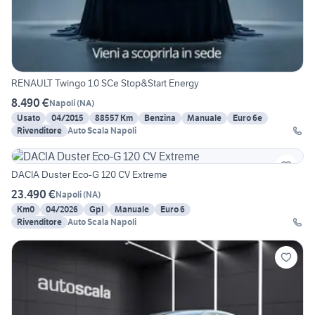
RENAULT Twingo 1.0 SCe Stop&Start Energy
8.490 €
Napoli
(
NA
)
Usato
04/2015
88557 Km
Benzina
Manuale
Euro 6e
Rivenditore
Auto Scala Napoli
DACIA Duster Eco-G 120 CV Extreme
23.490 €
Napoli
(
NA
)
Km0
04/2026
Gpl
Manuale
Euro 6
Rivenditore
Auto Scala Napoli