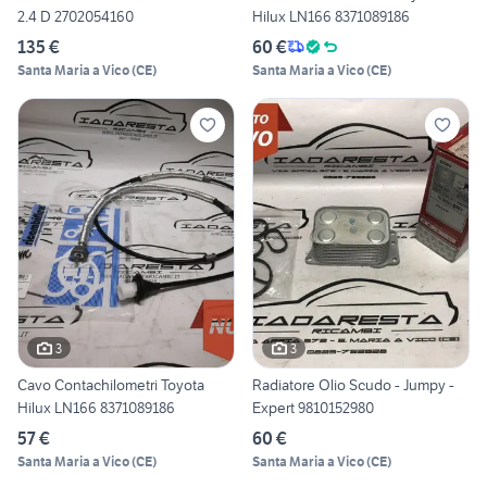
2.4 D 2702054160
Hilux LN166 8371089186
135 €
60 €
Santa Maria a Vico
(
CE
)
Santa Maria a Vico
(
CE
)
3
3
Cavo Contachilometri Toyota
Radiatore Olio Scudo - Jumpy -
Hilux LN166 8371089186
Expert 9810152980
57 €
60 €
Santa Maria a Vico
(
CE
)
Santa Maria a Vico
(
CE
)