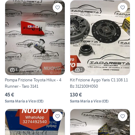
4
2
Pompa Frizione Toyota Hilux - 4
Kit Frizione Aygo Yaris C1 108 1.1
Runner - Taro 3141
Bz 312100H050
45 €
130 €
Santa Maria a Vico
(
CE
)
Santa Maria a Vico
(
CE
)