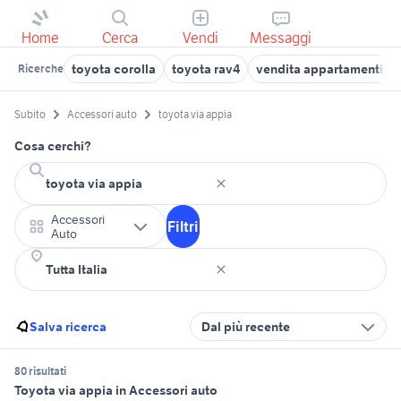
Home
Cerca
Vendi
Messaggi
toyota corolla
toyota rav4
vendita appartamenti vi
Ricerche
Subito
Accessori auto
toyota via appia
Cosa cerchi?
Accessori
Filtri
Auto
Salva ricerca
Dal più recente
80 risultati
Toyota via appia in Accessori auto