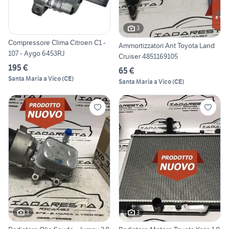
3
Compressore Clima Citroen C1 -
Ammortizzatori Ant Toyota Land
107 - Aygo 6453RJ
Cruiser 4851169105
195 €
65 €
Santa Maria a Vico
(
CE
)
Santa Maria a Vico
(
CE
)
3
3