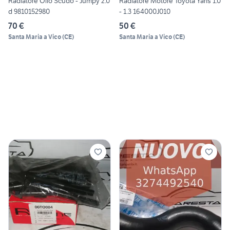
Radiatore Olio Scudo - Jumpy 2.0
Radiatore Motore Toyota Yaris 1.0
d 9810152980
- 1.3 164000J010
70 €
50 €
Santa Maria a Vico
(
CE
)
Santa Maria a Vico
(
CE
)