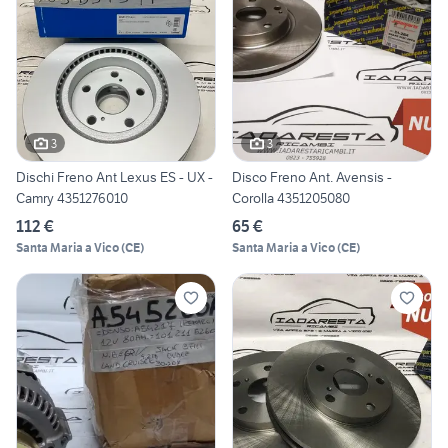
3
3
Dischi Freno Ant Lexus ES - UX -
Disco Freno Ant. Avensis -
Camry 4351276010
Corolla 4351205080
112 €
65 €
Santa Maria a Vico
(
CE
)
Santa Maria a Vico
(
CE
)