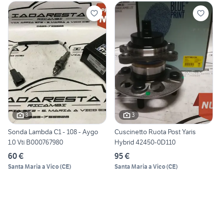
3
3
Sonda Lambda C1 - 108 - Aygo
Cuscinetto Ruota Post Yaris
1.0 Vti B000767980
Hybrid 42450-0D110
60 €
95 €
Santa Maria a Vico
(
CE
)
Santa Maria a Vico
(
CE
)