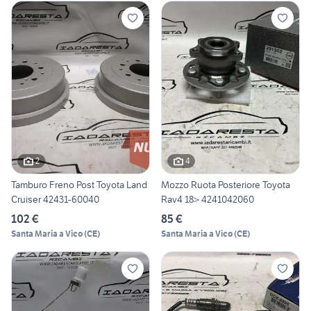
2
4
Tamburo Freno Post Toyota Land
Mozzo Ruota Posteriore Toyota
Cruiser 42431-60040
Rav4 18> 4241042060
102 €
85 €
Santa Maria a Vico
(
CE
)
Santa Maria a Vico
(
CE
)