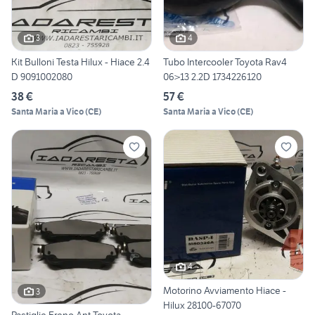
3
4
Kit Bulloni Testa Hilux - Hiace 2.4
Tubo Intercooler Toyota Rav4
D 9091002080
06>13 2.2D 1734226120
38 €
57 €
Santa Maria a Vico
(
CE
)
Santa Maria a Vico
(
CE
)
4
Motorino Avviamento Hiace -
3
Hilux 28100-67070