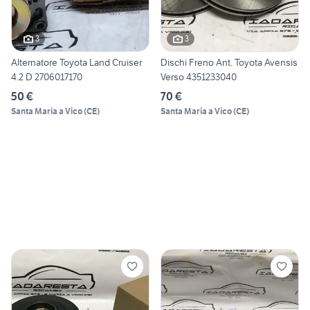
3
3
Alternatore Toyota Land Cruiser
Dischi Freno Ant. Toyota Avensis
4.2 D 2706017170
Verso 4351233040
50 €
70 €
Santa Maria a Vico
(
CE
)
Santa Maria a Vico
(
CE
)