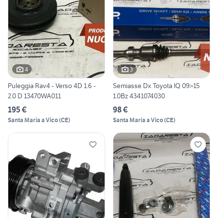
4
3
Puleggia Rav4 - Verso 4D 1.6 -
Semiasse Dx Toyota IQ 09>15
2.0 D 13470WA011
1.0Bz 4341074030
195 €
98 €
Santa Maria a Vico
(
CE
)
Santa Maria a Vico
(
CE
)