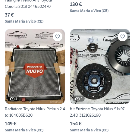
Pastiglie Freno Ant Toyota
130 €
Corolla 2018 0446502470
Santa Maria a Vico
(
CE
)
37 €
Santa Maria a Vico
(
CE
)
3
4
Radiatore Toyota Hilux Pickup 2.4
Kit Frizione Toyota Hilux 91>97
td 164005B620
2.4D 3121026160
149 €
154 €
Santa Maria a Vico
(
CE
)
Santa Maria a Vico
(
CE
)