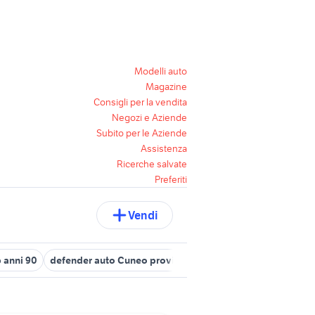
Modelli auto
Magazine
Consigli per la vendita
Negozi e Aziende
Subito per le Aziende
Assistenza
Ricerche salvate
Preferiti
Vendi
 anni 90
defender auto Cuneo provincia
t top acciaio
pedane 