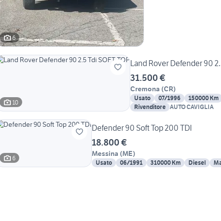
6
Land Rover Defender 90 2
31.500 €
Cremona
(
CR
)
Usato
07/1996
150000 Km
10
Rivenditore
AUTO CAVIGLIA
Defender 90 Soft Top 200 TDI
18.800 €
Messina
(
ME
)
6
Usato
06/1991
310000 Km
Diesel
Ma