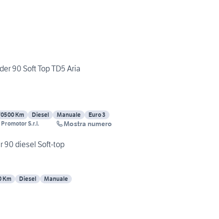
er 90 Soft Top TD5 Aria
70500 Km
Diesel
Manuale
Euro 3
Mostra numero
Promotor S.r.l.
90 diesel Soft-top
0 Km
Diesel
Manuale