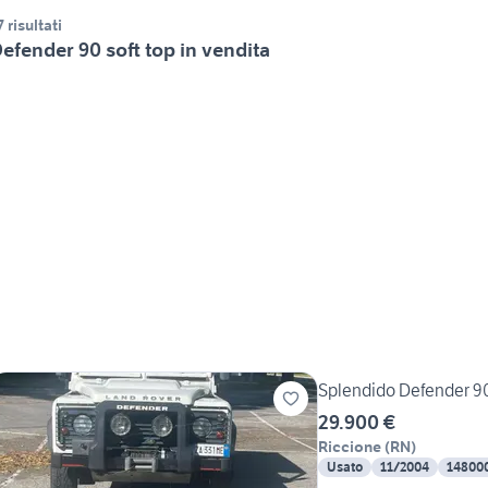
7 risultati
efender 90 soft top in vendita
Splendido Defender 90
29.900 €
Riccione
(
RN
)
Usato
11/2004
14800