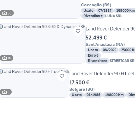
Coccaglio
(
BS
)
Usato
07/1987
165000 Km
30
Rivenditore
LUNA SRL
Land Rover Defender 9
52.499 €
Sant'Anastasia
(
NA
)
Usato
08/2022
25000 
Euro 6
16
Rivenditore
STREETCAR SR
Land Rover Defender 90 HT del
17.500 €
Bolgare
(
BG
)
6
Usato
01/1986
198000 Km
Die