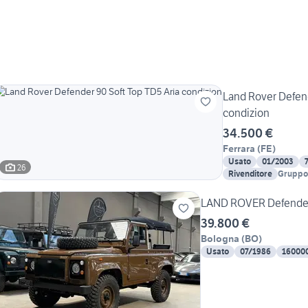
Land Rover Defend
condizion
34.500 €
Ferrara
(
FE
)
Usato
01/2003
26
Rivenditore
Gruppo 
LAND ROVER Defender 
39.800 €
Bologna
(
BO
)
Usato
07/1986
16000