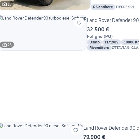
15
Rivenditore
TIEFFE SRL
Land Rover Defender 90 
32.500 €
Foligno
(
PG
)
Usato
11/1989
30000 K
28
Rivenditore
OTTAVIANI CLA
Land Rover Defender 90 di
79.900 €