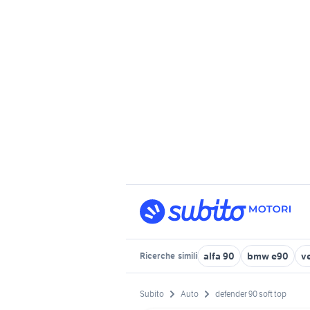
alfa 90
bmw e90
v
Ricerche
simili
Subito
Auto
defender 90 soft top