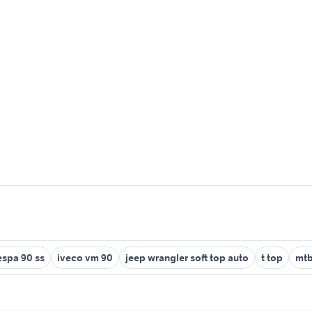
espa 90 ss
iveco vm 90
jeep wrangler soft top auto
t top
mtb