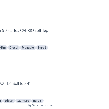
90 2.5 Td5 CABRIO Soft-Top
0 Km
Diesel
Manuale
Euro 2
.2 TD4 Soft top N1
m
Diesel
Manuale
Euro 5
Mostra numero