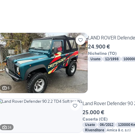
LAND ROVER Defender 
24.900 €
Nichelino
(
TO
)
Usato
12/1998
10000
6
Land Rover Defender 90 2
25.000 €
Caserta
(
CE
)
Usato
06/2012
120000 K
24
Rivenditore
Amica & c. s.r.l