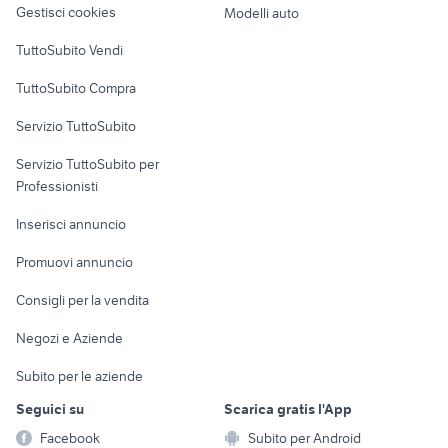
Gestisci cookies
Modelli auto
Case vacanza
TuttoSubito Vendi
Uffici e Locali
TuttoSubito Compra
commerciali
Servizio TuttoSubito
elettronica
per la casa e la
sports e hobby
Servizio TuttoSubito per
persona
Informatica
Animali
Professionisti
Arredamento e
Console e
Accessori per
Casalinghi
Inserisci annuncio
Videogiochi
animali
Elettrodomestici
Promuovi annuncio
Audio/Video
Musica e Film
Giardino e Fai da te
Consigli per la vendita
Fotografia
Libri e Riviste
Abbigliamento e
Negozi e Aziende
Telefonia
Strumenti Musicali
Accessori
Subito per le aziende
Sports
Tutto per i bambini
Seguici su
Scarica gratis l'App
Biciclette
Facebook
Subito per Android