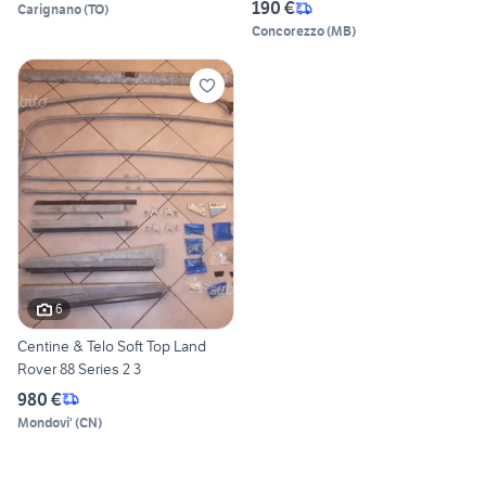
190 €
Carignano
(
TO
)
Concorezzo
(
MB
)
6
Centine & Telo Soft Top Land
Rover 88 Series 2 3
980 €
Mondovi'
(
CN
)