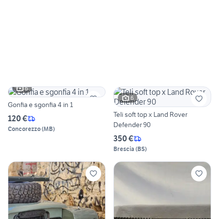
6
6
Gonfia e sgonfia 4 in 1
Teli soft top x Land Rover
120 €
Defender 90
Concorezzo
(
MB
)
350 €
Brescia
(
BS
)