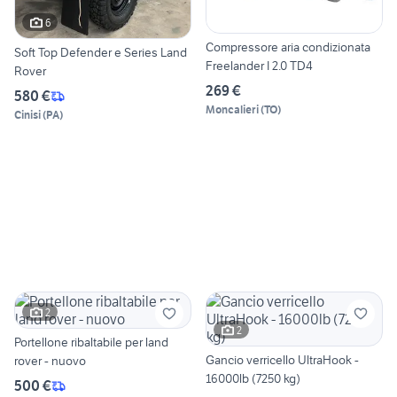
6
Compressore aria condizionata
Soft Top Defender e Series Land
Freelander I 2.0 TD4
Rover
269 €
580 €
Moncalieri
(
TO
)
Cinisi
(
PA
)
2
2
Portellone ribaltabile per land
Gancio verricello UltraHook -
rover - nuovo
16000lb (7250 kg)
500 €