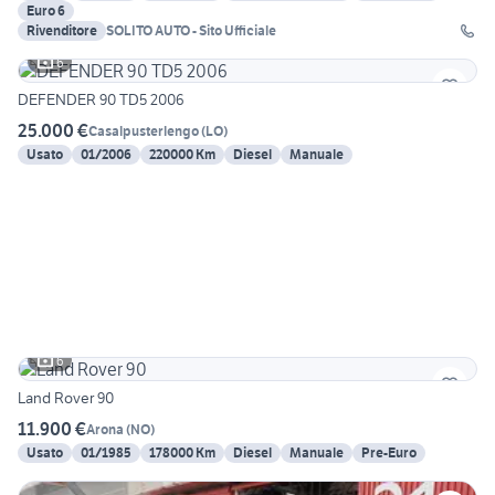
Euro 6
Rivenditore
SOLITO AUTO - Sito Ufficiale
6
DEFENDER 90 TD5 2006
25.000 €
Casalpusterlengo
(
LO
)
Usato
01/2006
220000 Km
Diesel
Manuale
6
Land Rover 90
11.900 €
Arona
(
NO
)
Usato
01/1985
178000 Km
Diesel
Manuale
Pre-Euro