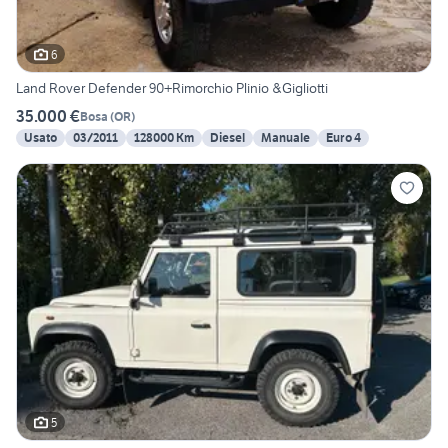
6
Land Rover Defender 90+Rimorchio Plinio &Gigliotti
35.000 €
Bosa
(
OR
)
Usato
03/2011
128000 Km
Diesel
Manuale
Euro 4
5