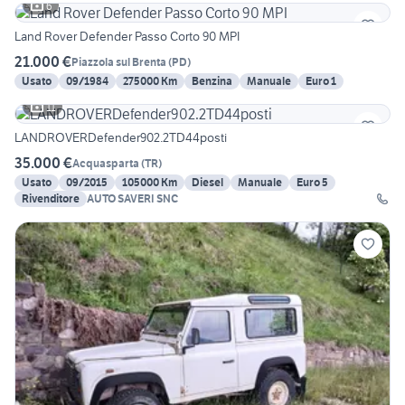
6
Land Rover Defender Passo Corto 90 MPI
21.000 €
Piazzola sul Brenta
(
PD
)
Usato
09/1984
275000 Km
Benzina
Manuale
Euro 1
11
LANDROVERDefender902.2TD44posti
35.000 €
Acquasparta
(
TR
)
Usato
09/2015
105000 Km
Diesel
Manuale
Euro 5
Rivenditore
AUTO SAVERI SNC