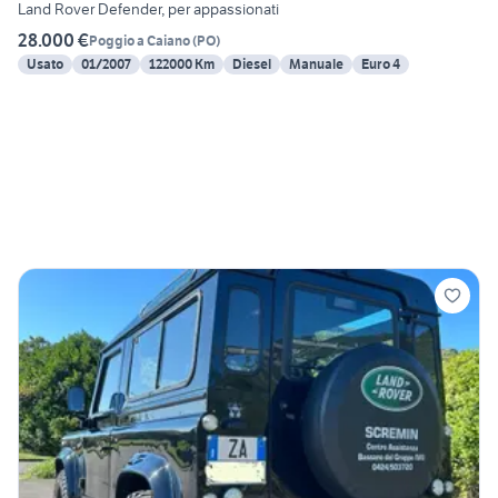
Land Rover Defender, per appassionati
28.000 €
Poggio a Caiano
(
PO
)
Usato
01/2007
122000 Km
Diesel
Manuale
Euro 4