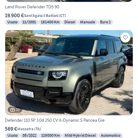
Land Rover Defender TD5 90
19.900 €
Sant'Agata li Battiati
(
CT
)
Usato
11/2001
161400 Km
Diesel
Manuale
Euro 2
30
Defender 110 5P 3.0d 250 CV X-Dynamic S Pancea Gre
569 €
Massafra
(
TA
)
Usato
05/2022
119000 Km
Mild Hybrid Diesel
Automatico