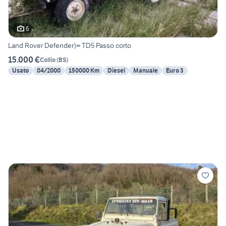
6
Land Rover Defender)= TD5 Passo corto
15.000 €
Collio
(
BS
)
Usato
04/2000
150000 Km
Diesel
Manuale
Euro 3