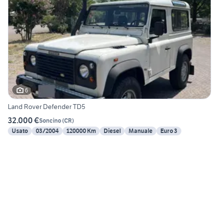
6
Land Rover Defender TD5
32.000 €
Soncino
(
CR
)
Usato
03/2004
120000 Km
Diesel
Manuale
Euro 3