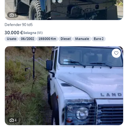
6
Defender 90 td5
30.000 €
Solagna
(
VI
)
Usato
06/2002
198000 Km
Diesel
Manuale
Euro 2
4