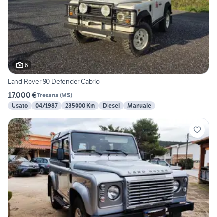
6
Land Rover 90 Defender Cabrio
17.000 €
Tresana
(
MS
)
Usato
04/1987
235000 Km
Diesel
Manuale