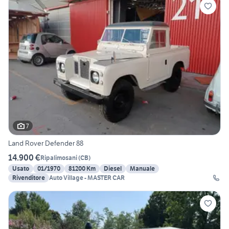
7
Land Rover Defender 88
14.900 €
Ripalimosani
(
CB
)
Usato
01/1970
81200 Km
Diesel
Manuale
Rivenditore
Auto Village - MASTER CAR