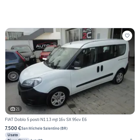
21
FIAT Doblo 5 posti N1 1.3 mjt 16v SX 95cv E6
7.500 €
San Michele Salentino
(
BR
)
Usato