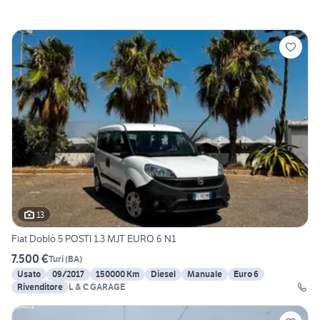
13
Fiat Doblò 5 POSTI 1.3 MJT EURO 6 N1
7.500 €
Turi
(
BA
)
Usato
09/2017
150000 Km
Diesel
Manuale
Euro 6
Rivenditore
L & C GARAGE