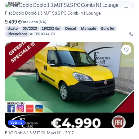
6
Fiat Doblo Doblò 1.3 MJT S&S PC Combi N1 Lounge
9.499 €
Ottaviano
(
NA
)
Usato
03/2020
190232 Km
Diesel
Manuale
Euro 6e
Rivenditore
ALTERIO AUTO
Vetrina
FIAT Doblò 1.3 MJT PL Maxi N1 - 2017