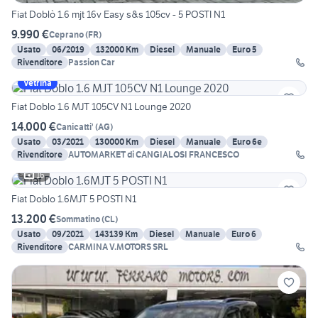
Fiat Doblò 1.6 mjt 16v Easy s&s 105cv - 5 POSTI N1
9.990 €
Ceprano
(
FR
)
Usato
06/2019
132000 Km
Diesel
Manuale
Euro 5
Rivenditore
Passion Car
Vetrina
Fiat Doblo 1.6 MJT 105CV N1 Lounge 2020
14.000 €
Canicatti'
(
AG
)
Usato
03/2021
130000 Km
Diesel
Manuale
Euro 6e
Rivenditore
AUTOMARKET di CANGIALOSI FRANCESCO
16
Fiat Doblo 1.6MJT 5 POSTI N1
13.200 €
Sommatino
(
CL
)
Usato
09/2021
143139 Km
Diesel
Manuale
Euro 6
Rivenditore
CARMINA V.MOTORS SRL