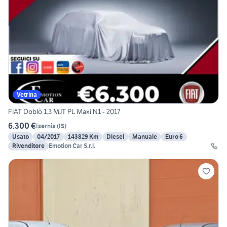
Vetrina
FIAT Doblò 1.3 MJT PL Maxi N1 - 2017
6.300 €
Isernia
(
IS
)
Usato
04/2017
143829 Km
Diesel
Manuale
Euro 6
Rivenditore
Emotion Car S.r.l.