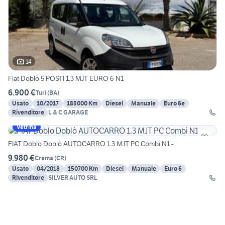
14
Fiat Doblò 5 POSTI 1.3 MJT EURO 6 N1
6.900 €
Turi
(
BA
)
Usato
10/2017
185000 Km
Diesel
Manuale
Euro 6e
Rivenditore
L & C GARAGE
Vetrina
FIAT Doblo Doblò AUTOCARRO 1.3 MJT PC Combi N1 -
9.980 €
Crema
(
CR
)
Usato
04/2018
150700 Km
Diesel
Manuale
Euro 6
Rivenditore
SILVER AUTO SRL