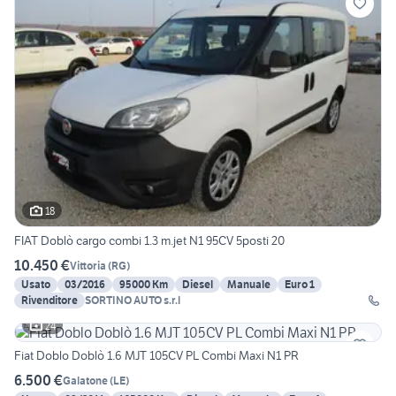
18
FIAT Doblò cargo combi 1.3 m.jet N1 95CV 5posti 20
10.450 €
Vittoria
(
RG
)
Usato
03/2016
95000 Km
Diesel
Manuale
Euro 1
Rivenditore
SORTINO AUTO s.r.l
24
Fiat Doblo Doblò 1.6 MJT 105CV PL Combi Maxi N1 PR
6.500 €
Galatone
(
LE
)