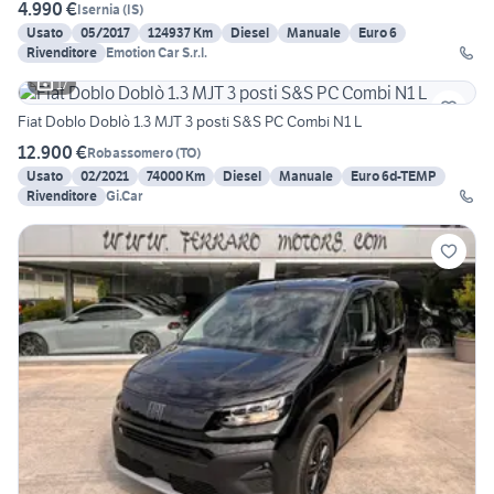
4.990 €
Isernia
(
IS
)
Usato
05/2017
124937 Km
Diesel
Manuale
Euro 6
Rivenditore
Emotion Car S.r.l.
17
Fiat Doblo Doblò 1.3 MJT 3 posti S&S PC Combi N1 L
12.900 €
Robassomero
(
TO
)
Usato
02/2021
74000 Km
Diesel
Manuale
Euro 6d-TEMP
Rivenditore
Gi.Car