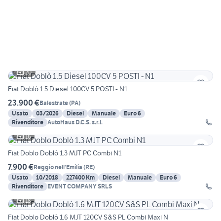
20
Fiat Doblò 1.5 Diesel 100CV 5 POSTI - N1
23.900 €
Balestrate
(
PA
)
Usato
03/2026
Diesel
Manuale
Euro 6
Rivenditore
AutoHaus D.C.S. s.r.l.
16
Fiat Doblo Doblò 1.3 MJT PC Combi N1
7.900 €
Reggio nell'Emilia
(
RE
)
Usato
10/2018
227400 Km
Diesel
Manuale
Euro 6
Rivenditore
EVENT COMPANY SRLS
18
Fiat Doblo Doblò 1.6 MJT 120CV S&S PL Combi Maxi N