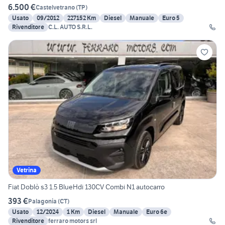
6.500 €
Castelvetrano
(
TP
)
Usato
09/2012
227152 Km
Diesel
Manuale
Euro 5
Rivenditore
C.L. AUTO S.R.L.
Vetrina
Fiat Doblò s3 1.5 BlueHdi 130CV Combi N1 autocarro
393 €
Palagonia
(
CT
)
Usato
12/2024
1 Km
Diesel
Manuale
Euro 6e
Rivenditore
ferraro motors srl