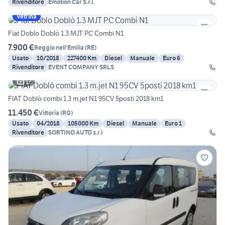
Rivenditore
Emotion Car S.r.l.
Vetrina
Fiat Doblo Doblò 1.3 MJT PC Combi N1
7.900 €
Reggio nell'Emilia
(
RE
)
Usato
10/2018
227400 Km
Diesel
Manuale
Euro 6
Rivenditore
EVENT COMPANY SRLS
17
FIAT Doblò combi 1.3 m.jet N1 95CV 5posti 2018 km1
11.450 €
Vittoria
(
RG
)
Usato
04/2018
105000 Km
Diesel
Manuale
Euro 1
Rivenditore
SORTINO AUTO s.r.l