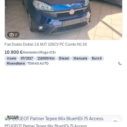
17
Fiat Doblo Doblò 1.6 MJT 105CV PC Combi N1 SX
10.900 €
Montalto Uffugo
(
CS
)
Usato
07/2017
218000 Km
Diesel
Manuale
Euro 6
Rivenditore
TOMAS AUTO
4
PEUGEOT Partner Tepee Mix BlueHDi 75 Access