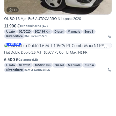
30
QUBO 1.3 Mjet Eu6 AUTOCARRO N1 4posti 2020
11.990 €
Grottaminarda
(
AV
)
Usato
02/2020
102436 Km
Diesel
Manuale
Euro 6
Rivenditore
De Lucauto S.r.l.
Vetrina
Fiat Doblo Doblò 1.6 MJT 105CV PL Combi Maxi N1 PR
6.500 €
Galatone
(
LE
)
Usato
09/2011
165000 Km
Diesel
Manuale
Euro 4
Rivenditore
A.MO. CARS SRLS