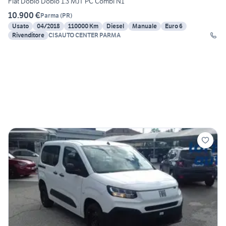
Fiat Doblo Doblò 1.3 MJT PC Combi N1
10.900 €
Parma
(
PR
)
Usato
04/2018
110000 Km
Diesel
Manuale
Euro 6
Rivenditore
CISAUTO CENTER PARMA