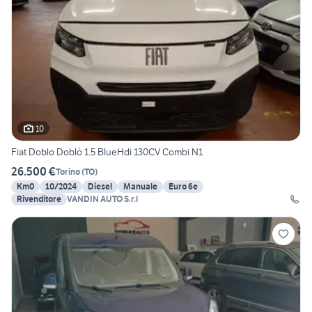
10
Fiat Doblo Doblò 1.5 BlueHdi 130CV Combi N1
26.500 €
Torino
(
TO
)
Km0
10/2024
Diesel
Manuale
Euro 6e
Rivenditore
VANDIN AUTO S.r.l