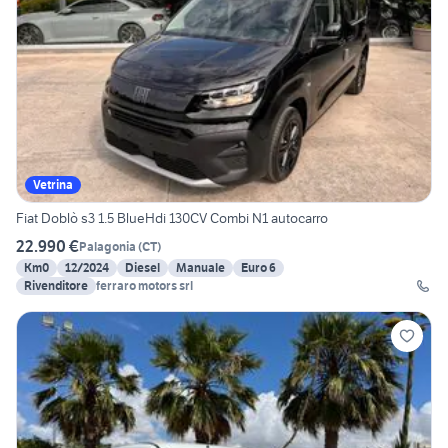
Vetrina
Fiat Doblò s3 1.5 BlueHdi 130CV Combi N1 autocarro
22.990 €
Palagonia
(
CT
)
Km0
12/2024
Diesel
Manuale
Euro 6
Rivenditore
ferraro motors srl