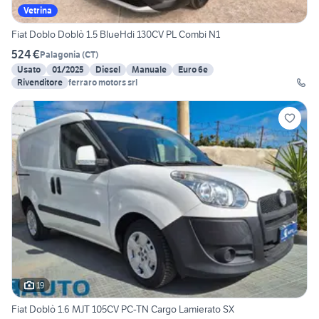
Vetrina
Fiat Doblo Doblò 1.5 BlueHdi 130CV PL Combi N1
524 €
Palagonia
(
CT
)
Usato
01/2025
Diesel
Manuale
Euro 6e
Rivenditore
ferraro motors srl
19
Fiat Doblò 1.6 MJT 105CV PC-TN Cargo Lamierato SX