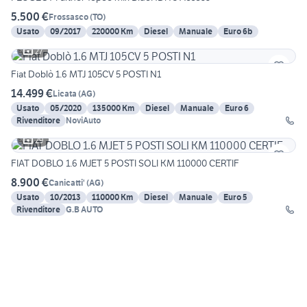
5.500 €
Frossasco
(
TO
)
Usato
09/2017
220000 Km
Diesel
Manuale
Euro 6b
27
Fiat Doblò 1.6 MTJ 105CV 5 POSTI N1
14.499 €
Licata
(
AG
)
Usato
05/2020
135000 Km
Diesel
Manuale
Euro 6
Rivenditore
NoviAuto
29
FIAT DOBLO 1.6 MJET 5 POSTI SOLI KM 110000 CERTIF
8.900 €
Canicatti'
(
AG
)
Usato
10/2013
110000 Km
Diesel
Manuale
Euro 5
Rivenditore
G.B AUTO