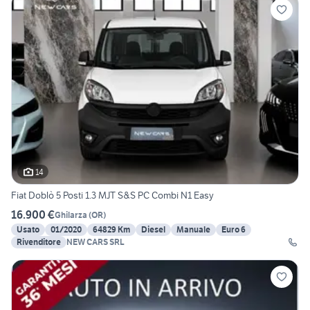
14
Fiat Doblò 5 Posti 1.3 MJT S&S PC Combi N1 Easy
16.900 €
Ghilarza
(
OR
)
Usato
01/2020
64829 Km
Diesel
Manuale
Euro 6
Rivenditore
NEW CARS SRL