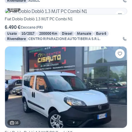
Rivenditore
Auto2C
11
Fiat Doblo Doblò 1.3 MJT PC Combi N1
6.490 €
Ceccano
(
FR
)
Usato
10/2017
200000 Km
Diesel
Manuale
Euro 6
Rivenditore
CENTRO RIPARAZIONE AUTO TIBERIA S.R.L.
16