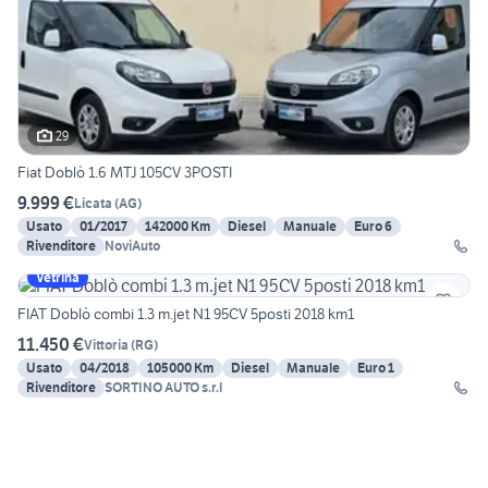
29
Fiat Doblò 1.6 MTJ 105CV 3POSTI
9.999 €
Licata
(
AG
)
Usato
01/2017
142000 Km
Diesel
Manuale
Euro 6
Rivenditore
NoviAuto
Vetrina
FIAT Doblò combi 1.3 m.jet N1 95CV 5posti 2018 km1
11.450 €
Vittoria
(
RG
)
Usato
04/2018
105000 Km
Diesel
Manuale
Euro 1
Rivenditore
SORTINO AUTO s.r.l