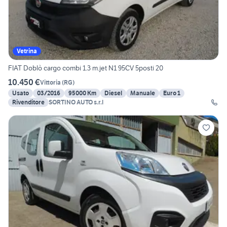
Vetrina
FIAT Doblò cargo combi 1.3 m.jet N1 95CV 5posti 20
10.450 €
Vittoria
(
RG
)
Usato
03/2016
95000 Km
Diesel
Manuale
Euro 1
Rivenditore
SORTINO AUTO s.r.l