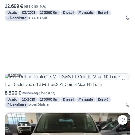
12.699 €
Terzigno
(
NA
)
Usato
02/2021
170000 Km
Diesel
Manuale
Euro 6
Rivenditore
L'AUTO SRL
25
Fiat Doblo Doblò 1.3 MJT S&S PL Combi Maxi N1 Loun
8.500 €
Casalmaggiore
(
CR
)
Usato
12/2019
175000 Km
Diesel
Manuale
Euro 6
Rivenditore
Auto Diablo