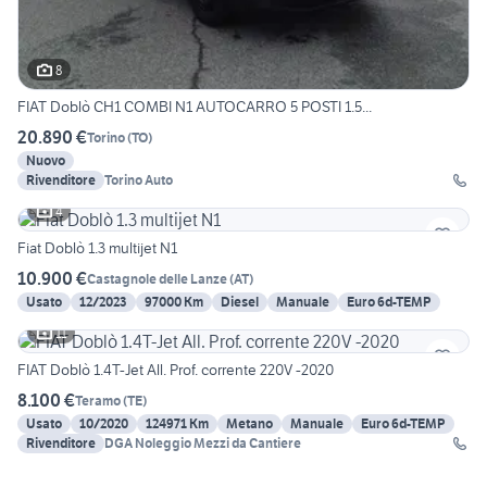
8
FIAT Doblò CH1 COMBI N1 AUTOCARRO 5 POSTI 1.5...
20.890 €
Torino
(
TO
)
Nuovo
Rivenditore
Torino Auto
4
Fiat Doblò 1.3 multijet N1
10.900 €
Castagnole delle Lanze
(
AT
)
Usato
12/2023
97000 Km
Diesel
Manuale
Euro 6d-TEMP
11
FIAT Doblò 1.4T-Jet All. Prof. corrente 220V -2020
8.100 €
Teramo
(
TE
)
Usato
10/2020
124971 Km
Metano
Manuale
Euro 6d-TEMP
Rivenditore
DGA Noleggio Mezzi da Cantiere