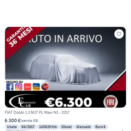
FIAT Doblò 1.3 MJT PL Maxi N1 - 2017
6.300 €
Isernia
(
IS
)
Usato
04/2017
143829 Km
Diesel
Manuale
Euro 6