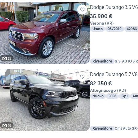
Dodge Durango 3.6 V6 
35.900 €
Verona
(
VR
)
Usato
03/2019
42983
18
Rivenditore
G.S. AUTO S.R
Dodge Durango 5.7 V8
82.350 €
Albignasego
(
PD
)
Nuovo
2026
Gpl
Au
19
Rivenditore
Oms Auto GR -
American Div