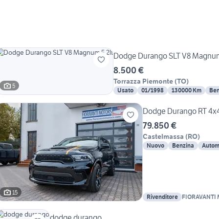
Dodge Durango SLT V8 Magnum
8.500 €
Torrazza Piemonte
(
TO
)
5
Usato
01/1998
130000 Km
Ben
Dodge Durango RT 4x
79.850 €
Castelmassa
(
RO
)
Nuovo
Benzina
Autom
15
Rivenditore
FIORAVANTI 
dodge durango