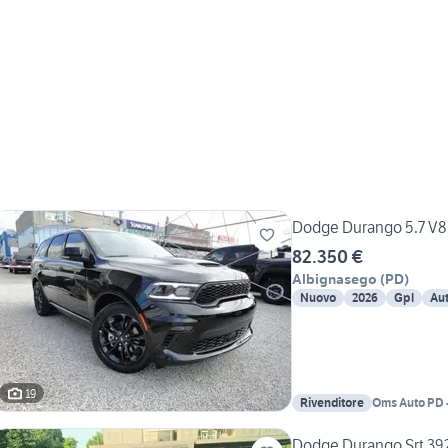
Dodge Durango 5.7 V8
82.350 €
Albignasego
(
PD
)
Nuovo
2026
Gpl
Au
19
Rivenditore
Oms Auto PD -
American Div
Dodge Durango Srt 39