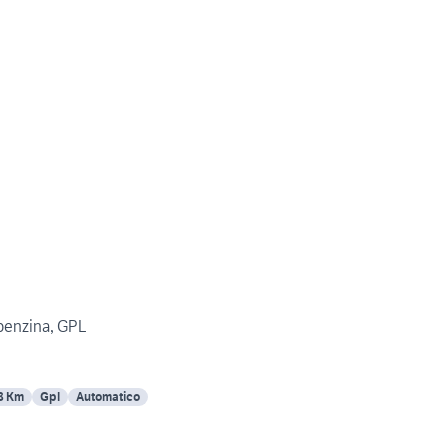
benzina, GPL
8 Km
Gpl
Automatico