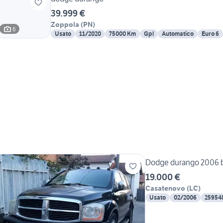
39.999 €
Zoppola
(
PN
)
6
Usato
11/2020
75000 Km
Gpl
Automatico
Euro 6
Dodge durango 2006 
19.000 €
Casatenovo
(
LC
)
Usato
02/2006
25954