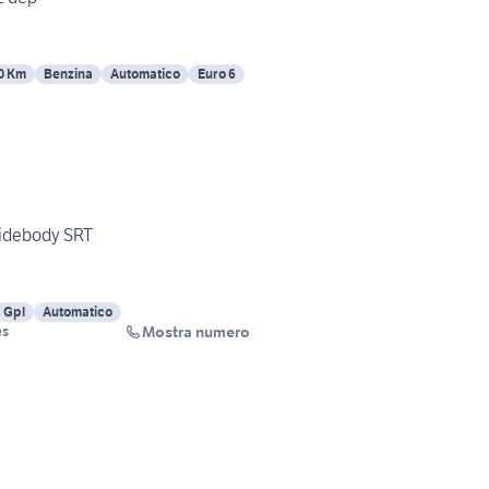
0 Km
Benzina
Automatico
Euro 6
idebody SRT
Gpl
Automatico
Mostra numero
es