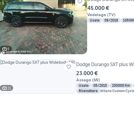
45.000 €
Vedelago
(
TV
)
Usato
09/2018
10500
6
Dodge Durango SXT plus W
23.000 €
Assago
(
MI
)
Usato
05/2015
200000 Km
21
Rivenditore
Milano Custom Cycl