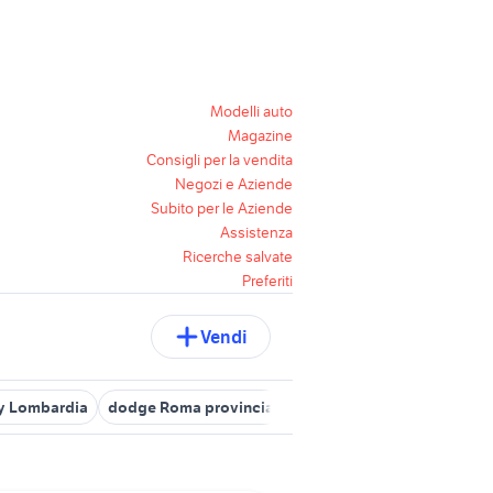
Modelli auto
Magazine
Consigli per la vendita
Negozi e Aziende
Subito per le Aziende
Assistenza
Ricerche salvate
Preferiti
Vendi
y Lombardia
dodge Roma provincia
dodge ram diesel
dodge 