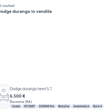
0 risultati
odge durango in vendita
Dodge durango hemi 5.7
6.500 €
Ravenna
(
RA
)
Usato
07/2007
336000 Km
Benzina
Automatico
Euro 4