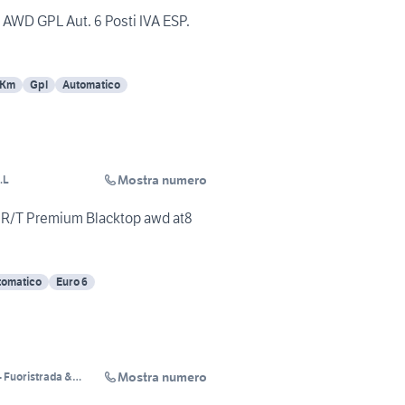
AWD GPL Aut. 6 Posti IVA ESP.
 Km
Gpl
Automatico
Mostra numero
.L
 R/T Premium Blacktop awd at8
tomatico
Euro 6
Mostra numero
 Fuoristrada &
ision