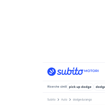
pick up dodge
dodge
Ricerche
simili
Subito
Auto
dodge durango