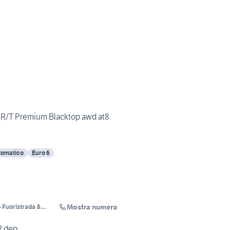
 R/T Premium Blacktop awd at8
tomatico
Euro 6
Mostra numero
 Fuoristrada &
ision
2 dep