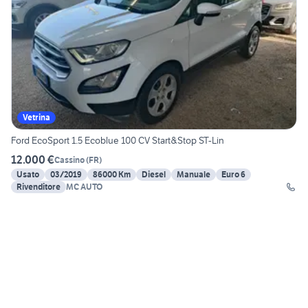
Vetrina
Ford EcoSport 1.5 Ecoblue 100 CV Start&Stop ST-Lin
12.000 €
Cassino
(
FR
)
Usato
03/2019
86000 Km
Diesel
Manuale
Euro 6
Rivenditore
MC AUTO