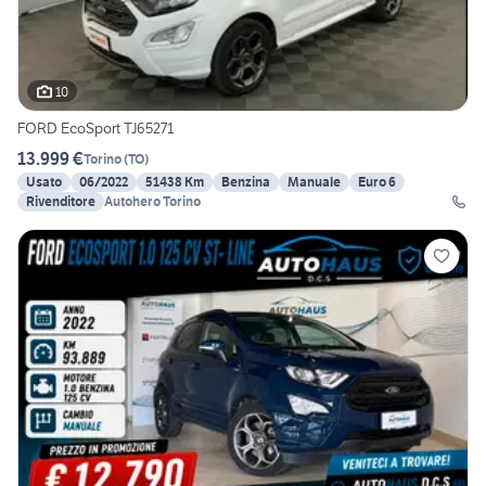
10
FORD EcoSport TJ65271
13.999 €
Torino
(
TO
)
Usato
06/2022
51438 Km
Benzina
Manuale
Euro 6
Rivenditore
Autohero Torino