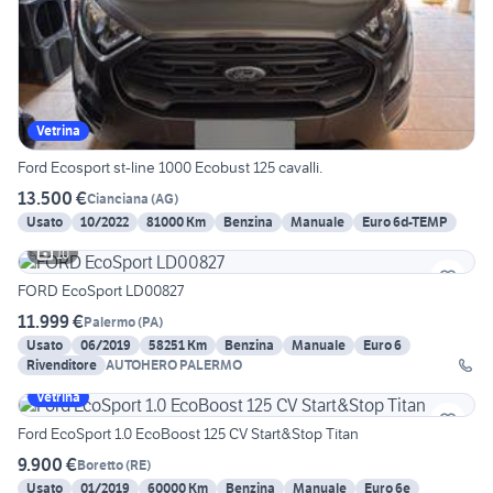
Vetrina
Ford Ecosport st-line 1000 Ecobust 125 cavalli.
13.500 €
Cianciana
(
AG
)
Usato
10/2022
81000 Km
Benzina
Manuale
Euro 6d-TEMP
10
FORD EcoSport LD00827
11.999 €
Palermo
(
PA
)
Usato
06/2019
58251 Km
Benzina
Manuale
Euro 6
Rivenditore
AUTOHERO PALERMO
Vetrina
Ford EcoSport 1.0 EcoBoost 125 CV Start&Stop Titan
9.900 €
Boretto
(
RE
)
Usato
01/2019
60000 Km
Benzina
Manuale
Euro 6e