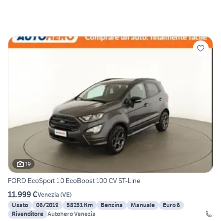
19
FORD EcoSport 1.0 EcoBoost 100 CV ST-Line
11.999 €
Venezia
(
VE
)
Usato
06/2019
58251 Km
Benzina
Manuale
Euro 6
Rivenditore
Autohero Venezia