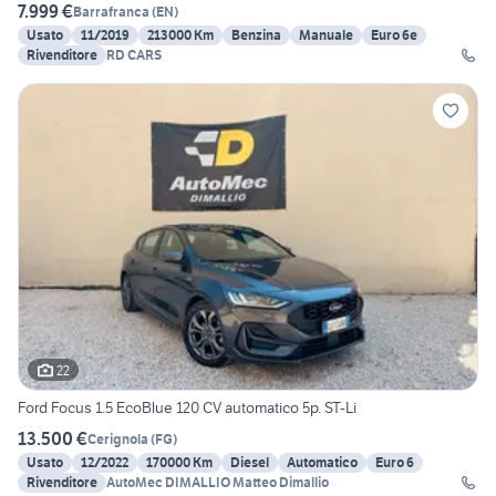
7.999 €
Barrafranca
(
EN
)
Usato
11/2019
213000 Km
Benzina
Manuale
Euro 6e
Rivenditore
RD CARS
22
Ford Focus 1.5 EcoBlue 120 CV automatico 5p. ST-Li
13.500 €
Cerignola
(
FG
)
Usato
12/2022
170000 Km
Diesel
Automatico
Euro 6
Rivenditore
AutoMec DIMALLIO Matteo Dimallio