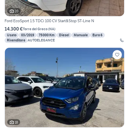
20
Ford EcoSport 1.5 TDCi 100 CV Start&Stop ST-Line N
14.300 €
Torre del Greco
(
NA
)
Usato
03/2019
75000 Km
Diesel
Manuale
Euro 6
Rivenditore
AUTOELEGANCE
18