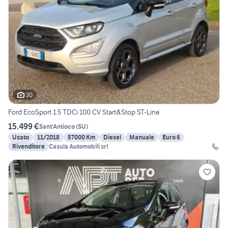
30
Ford EcoSport 1.5 TDCi 100 CV Start&Stop ST-Line
15.499 €
Sant'Antioco
(
SU
)
Usato
11/2018
57000 Km
Diesel
Manuale
Euro 6
Rivenditore
Casula Automobili srl