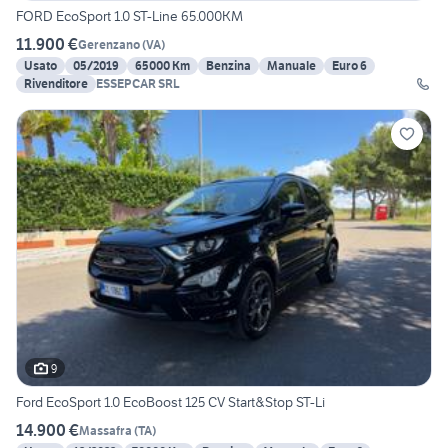
FORD EcoSport 1.0 ST-Line 65.000KM
11.900 €
Gerenzano
(
VA
)
Usato
05/2019
65000 Km
Benzina
Manuale
Euro 6
Rivenditore
ESSEPCAR SRL
9
Ford EcoSport 1.0 EcoBoost 125 CV Start&Stop ST-Li
14.900 €
Massafra
(
TA
)