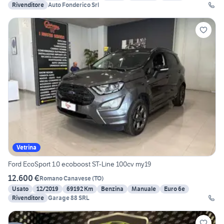
Rivenditore
Auto Fonderico Srl
Vetrina
Ford EcoSport 1.0 ecoboost ST-Line 100cv my19
12.600 €
Romano Canavese
(
TO
)
Usato
12/2019
69192 Km
Benzina
Manuale
Euro 6e
Rivenditore
Garage 88 SRL