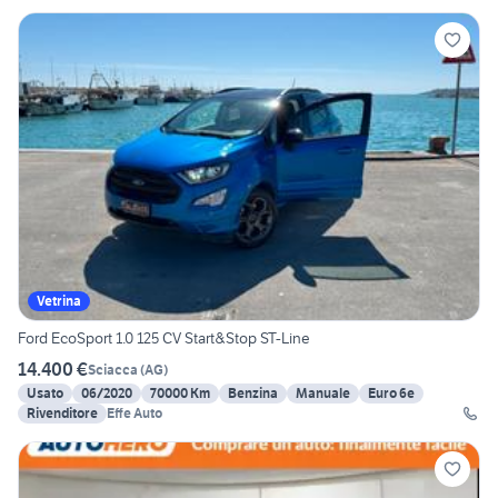
Vetrina
Ford EcoSport 1.0 125 CV Start&Stop ST-Line
14.400 €
Sciacca
(
AG
)
Usato
06/2020
70000 Km
Benzina
Manuale
Euro 6e
Rivenditore
Effe Auto