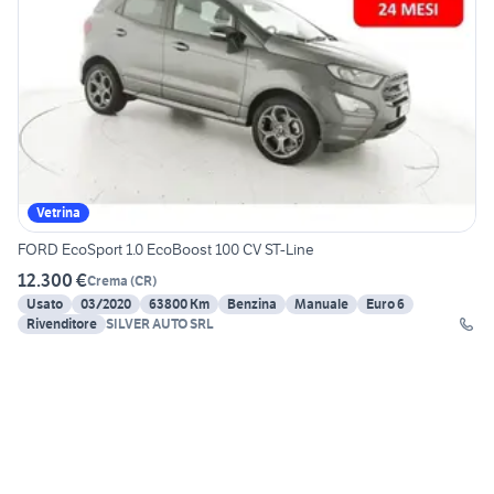
Vetrina
FORD EcoSport 1.0 EcoBoost 100 CV ST-Line
12.300 €
Crema
(
CR
)
Usato
03/2020
63800 Km
Benzina
Manuale
Euro 6
Rivenditore
SILVER AUTO SRL