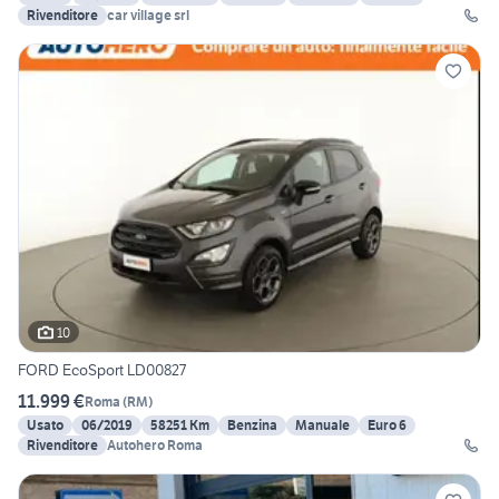
Rivenditore
car village srl
10
FORD EcoSport LD00827
11.999 €
Roma
(
RM
)
Usato
06/2019
58251 Km
Benzina
Manuale
Euro 6
Rivenditore
Autohero Roma