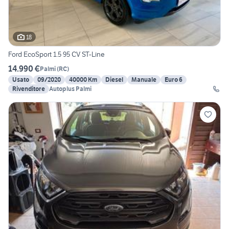
18
Ford EcoSport 1.5 95 CV ST-Line
14.990 €
Palmi
(
RC
)
Usato
09/2020
40000 Km
Diesel
Manuale
Euro 6
Rivenditore
Autoplus Palmi