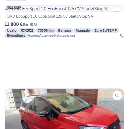
20
FORD EcoSport 1.0 EcoBoost 125 CV Start&Stop ST-
12.800 €
Bari
(
BA
)
Usato
07/2021
70306 Km
Benzina
Manuale
Euro 6d-TEMP
Rivenditore
MarinoAutomobili Autoplanet