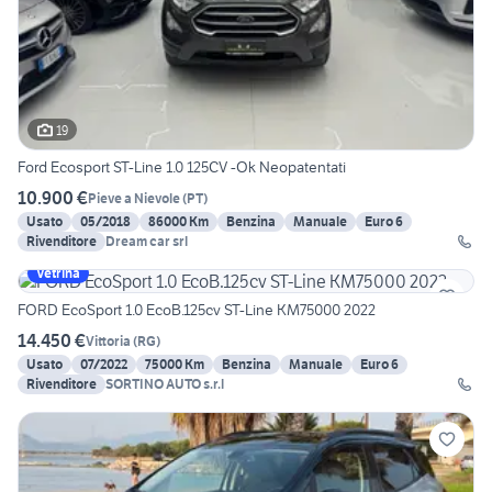
19
Ford Ecosport ST-Line 1.0 125CV -Ok Neopatentati
10.900 €
Pieve a Nievole
(
PT
)
Usato
05/2018
86000 Km
Benzina
Manuale
Euro 6
Rivenditore
Dream car srl
Vetrina
FORD EcoSport 1.0 EcoB.125cv ST-Line KM75000 2022
14.450 €
Vittoria
(
RG
)
Usato
07/2022
75000 Km
Benzina
Manuale
Euro 6
Rivenditore
SORTINO AUTO s.r.l