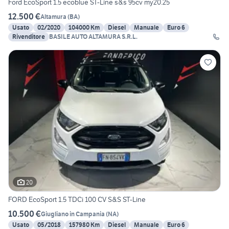
Ford EcoSport 1.5 ecoblue ST-Line s&s 95cv my20.25
12.500 €
Altamura
(
BA
)
Usato
02/2020
104000 Km
Diesel
Manuale
Euro 6
Rivenditore
BASILE AUTO ALTAMURA S.R.L.
20
FORD EcoSport 1.5 TDCi 100 CV S&S ST-Line
10.500 €
Giugliano in Campania
(
NA
)
Usato
05/2018
157980 Km
Diesel
Manuale
Euro 6