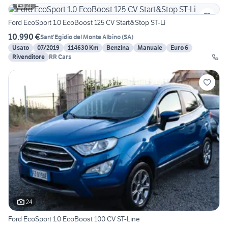
21
Ford EcoSport 1.0 EcoBoost 125 CV Start&Stop ST-Li
10.990 €
Sant'Egidio del Monte Albino
(
SA
)
Usato
07/2019
114630 Km
Benzina
Manuale
Euro 6
Rivenditore
RR Cars
24
Ford EcoSport 1.0 EcoBoost 100 CV ST-Line