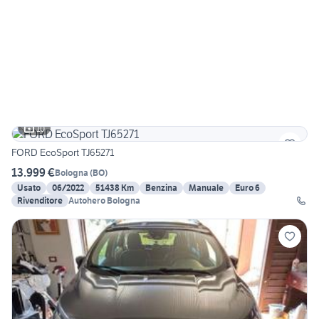
10
FORD EcoSport TJ65271
13.999 €
Bologna
(
BO
)
Usato
06/2022
51438 Km
Benzina
Manuale
Euro 6
Rivenditore
Autohero Bologna