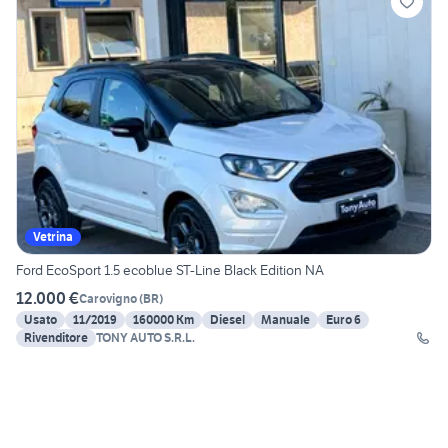
Vetrina
Ford EcoSport 1.5 ecoblue ST-Line Black Edition NA
12.000 €
Carovigno
(
BR
)
Usato
11/2019
160000 Km
Diesel
Manuale
Euro 6
Rivenditore
TONY AUTO S.R.L.