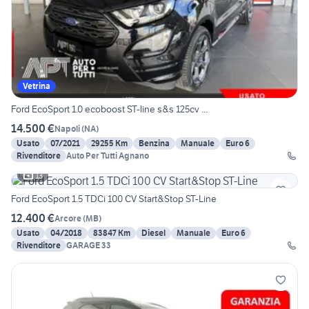
Vetrina
Ford EcoSport 1.0 ecoboost ST-line s&s 125cv ...
14.500 €
Napoli
(
NA
)
Usato
07/2021
29255 Km
Benzina
Manuale
Euro 6
Rivenditore
Auto Per Tutti Agnano
13
Ford EcoSport 1.5 TDCi 100 CV Start&Stop ST-Line
12.400 €
Arcore
(
MB
)
Usato
04/2018
83847 Km
Diesel
Manuale
Euro 6
Rivenditore
GARAGE 33