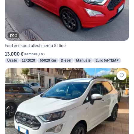
2
Ford ecosport allestimento ST line
13.000 €
Dambel
(
TN
)
Usato
12/2020
65820 Km
Diesel
Manuale
Euro 6d-TEMP