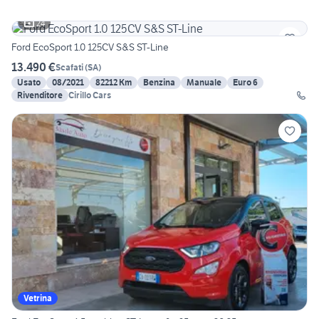
24
Ford EcoSport 1.0 125CV S&S ST-Line
13.490 €
Scafati
(
SA
)
Usato
08/2021
82212 Km
Benzina
Manuale
Euro 6
Rivenditore
Cirillo Cars
Vetrina