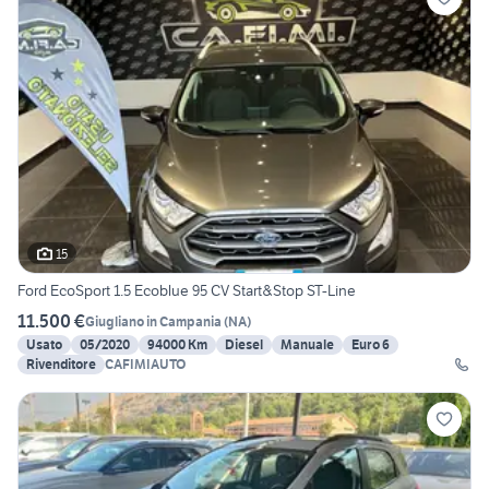
15
Ford EcoSport 1.5 Ecoblue 95 CV Start&Stop ST-Line
11.500 €
Giugliano in Campania
(
NA
)
Usato
05/2020
94000 Km
Diesel
Manuale
Euro 6
Rivenditore
CAFIMIAUTO