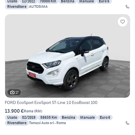
Usato
12/2022
70000 Km
Benzina
Manuale
Euro 6
Rivenditore
AUTOSIMA
17
FORD EcoSport EcoSport ST-Line 1.0 EcoBoost 100
13.900 €
Roma
(
RM
)
Usato
02/2019
58635 Km
Benzina
Manuale
Euro 6
Rivenditore
Tomasi Auto srl - Roma