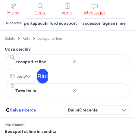
Home
Cerca
Vendi
Messaggi
portapacchi ford ecosport
accessori tiguan r line
s
Ricerche
Subito
Auto
ecosport st line
Cosa cerchi?
Filtri
Auto
Salva ricerca
Dal più recente
350 risultati
Ecosport st line in vendita