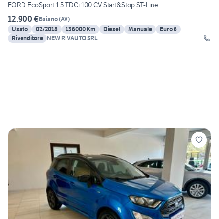
FORD EcoSport 1.5 TDCi 100 CV Start&Stop ST-Line
12.900 €
Baiano
(
AV
)
Usato
02/2018
136000 Km
Diesel
Manuale
Euro 6
Rivenditore
NEW RIVAUTO SRL