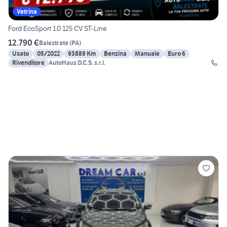
Vetrina
Ford EcoSport 1.0 125 CV ST-Line
12.790 €
Balestrate
(
PA
)
Usato
05/2022
93889 Km
Benzina
Manuale
Euro 6
Rivenditore
AutoHaus D.C.S. s.r.l.