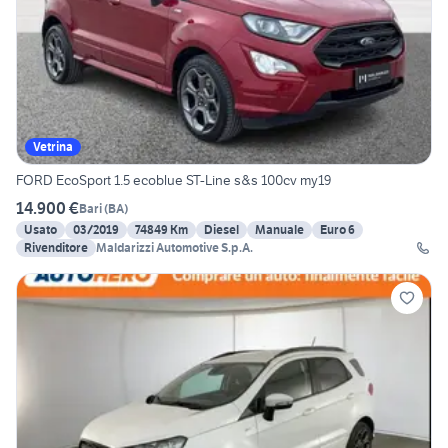
Vetrina
FORD EcoSport 1.5 ecoblue ST-Line s&s 100cv my19
14.900 €
Bari
(
BA
)
Usato
03/2019
74849 Km
Diesel
Manuale
Euro 6
Rivenditore
Maldarizzi Automotive S.p.A.