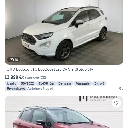
10
FORD EcoSport 1.0 EcoBoost 125 CV Start&Stop ST-
13.999 €
Casagiove
(
CE
)
Usato
06/2022
51438 Km
Benzina
Manuale
Euro 6
Rivenditore
Autohero Napoli