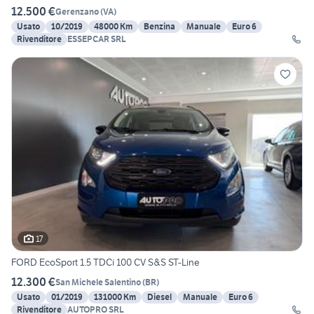
12.500 €
Gerenzano
(
VA
)
Usato
10/2019
48000 Km
Benzina
Manuale
Euro 6
Rivenditore
ESSEPCAR SRL
17
FORD EcoSport 1.5 TDCi 100 CV S&S ST-Line
12.300 €
San Michele Salentino
(
BR
)
Usato
01/2019
131000 Km
Diesel
Manuale
Euro 6
Rivenditore
AUTOPRO SRL