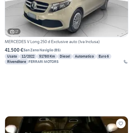
17
MERCEDES V Long 250 d Exclusive auto (Iva Inclusa)
41.500 €
San Zeno Naviglio
(
BS
)
Usato
12/2022
51780 Km
Diesel
Automatico
Euro 6
Rivenditore
FERRARI MOTORS