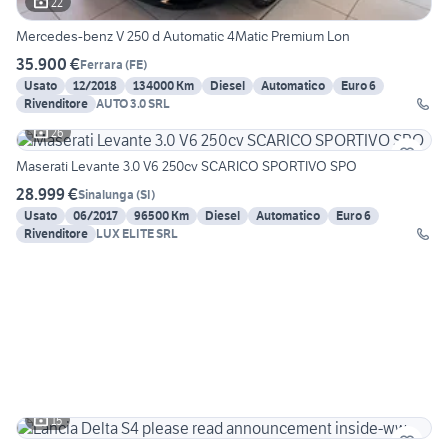
22
Mercedes-benz V 250 d Automatic 4Matic Premium Lon
35.900 €
Ferrara
(
FE
)
Usato
12/2018
134000 Km
Diesel
Automatico
Euro 6
Rivenditore
AUTO 3.0 SRL
26
Maserati Levante 3.0 V6 250cv SCARICO SPORTIVO SPO
28.999 €
Sinalunga
(
SI
)
Usato
06/2017
96500 Km
Diesel
Automatico
Euro 6
Rivenditore
LUX ELITE SRL
15