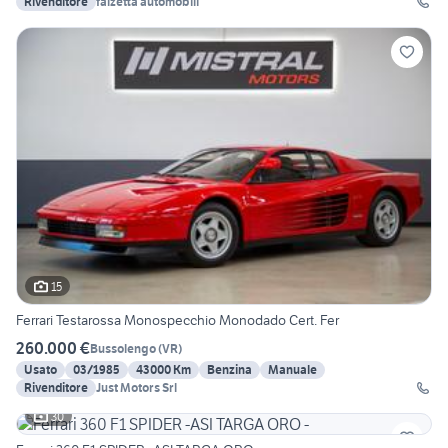
Rivenditore
falzetta automobili
15
Ferrari Testarossa Monospecchio Monodado Cert. Fer
260.000 €
Bussolengo
(
VR
)
Usato
03/1985
43000 Km
Benzina
Manuale
Rivenditore
Just Motors Srl
30