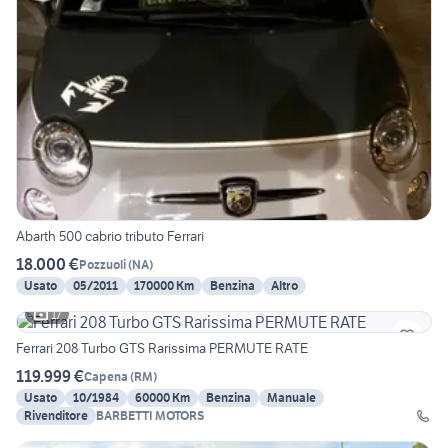
Abarth 500 cabrio tributo Ferrari
18.000 €
Pozzuoli
(
NA
)
Usato
05/2011
170000 Km
Benzina
Altro
17
Ferrari 208 Turbo GTS Rarissima PERMUTE RATE
119.999 €
Capena
(
RM
)
Usato
10/1984
60000 Km
Benzina
Manuale
Rivenditore
BARBETTI MOTORS