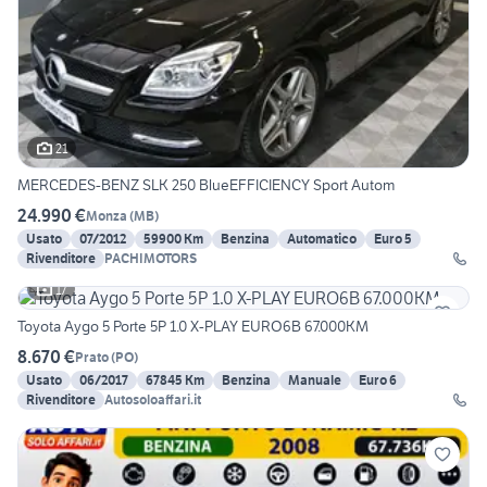
21
MERCEDES-BENZ SLK 250 BlueEFFICIENCY Sport Autom
24.990 €
Monza
(
MB
)
Usato
07/2012
59900 Km
Benzina
Automatico
Euro 5
Rivenditore
PACHIMOTORS
17
Toyota Aygo 5 Porte 5P 1.0 X-PLAY EURO6B 67.000KM
8.670 €
Prato
(
PO
)
Usato
06/2017
67845 Km
Benzina
Manuale
Euro 6
Rivenditore
Autosoloaffari.it