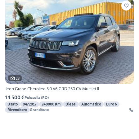
28
Jeep Grand Cherokee 3.0 V6 CRD 250 CV Multijet II
14.500 €
Polesella
(
RO
)
Usato
04/2017
240000 Km
Diesel
Automatico
Euro 6
Rivenditore
GrandAuto