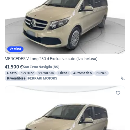
Vetrina
MERCEDES V Long 250 d Exclusive auto (Iva Inclusa)
41.500 €
San Zeno Naviglio
(
BS
)
Usato
12/2022
51780 Km
Diesel
Automatico
Euro 6
Rivenditore
FERRARI MOTORS