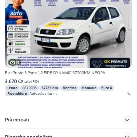
14
Fiat Punto 3 Porte 1.2 FIRE DYNAMIC 67.000KM NEOPA
3.670 €
Prato
(
PO
)
Usato
08/2008
67736 Km
Benzina
Manuale
Euro 4
Rivenditore
Autosoloaffari.it
Più cercati
Correlati
Richerche simili
Suggerimenti