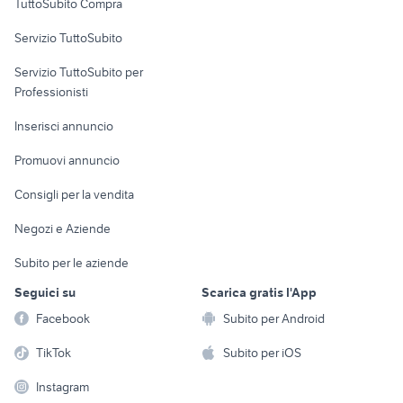
TuttoSubito Compra
commerciali
Servizio TuttoSubito
elettronica
per la casa e la
sports e hobby
Servizio TuttoSubito per
persona
Informatica
Animali
Professionisti
Arredamento e
Console e
Accessori per
Casalinghi
Inserisci annuncio
Videogiochi
animali
Elettrodomestici
Promuovi annuncio
Audio/Video
Musica e Film
Giardino e Fai da te
Consigli per la vendita
Fotografia
Libri e Riviste
Abbigliamento e
Negozi e Aziende
Telefonia
Strumenti Musicali
Accessori
Subito per le aziende
Sports
Tutto per i bambini
Seguici su
Scarica gratis l'App
Biciclette
Facebook
Subito per Android
Collezionismo
TikTok
Subito per iOS
Instagram