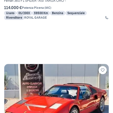
Ferrari 360 F1 SPIDER -ASI TARGA ORO -
114.000 €
Potenza Picena
(
MC
)
Usato
01/2003
59500 Km
Benzina
Sequenziale
Rivenditore
ROYAL GARAGE