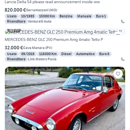
Lancia Delta S4 please read announcement inside-ww
820.000 €
Serramazzoni
(
MO
)
Usato
10/1985
15000 Km
Benzina
Manuale
Euro 1
Rivenditore
Venturelli Auto
20
MERCEDES-BENZ GLC 250 Premium Amg 4matic Tetto P
32.000 €
Cava Manara
(
PV
)
Usato
09/2019
116000 Km
Diesel
Automatico
Euro 6
Rivenditore
Link Motors Pavia