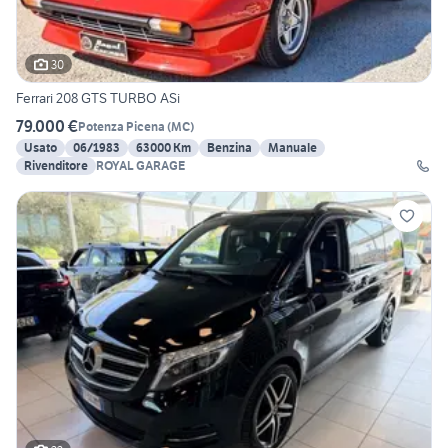
30
Ferrari 208 GTS TURBO ASi
79.000 €
Potenza Picena
(
MC
)
Usato
06/1983
63000 Km
Benzina
Manuale
Rivenditore
ROYAL GARAGE