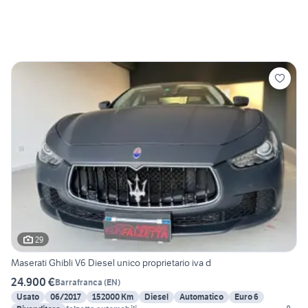
29
Maserati Ghibli V6 Diesel unico proprietario iva d
24.900 €
Barrafranca
(
EN
)
Usato
06/2017
152000 Km
Diesel
Automatico
Euro 6