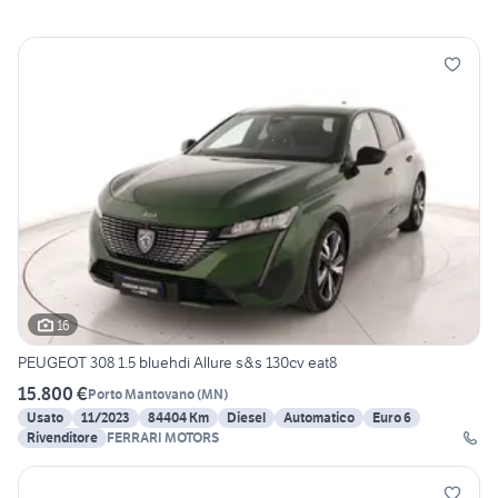
16
PEUGEOT 308 1.5 bluehdi Allure s&s 130cv eat8
15.800 €
Porto Mantovano
(
MN
)
Usato
11/2023
84404 Km
Diesel
Automatico
Euro 6
Rivenditore
FERRARI MOTORS