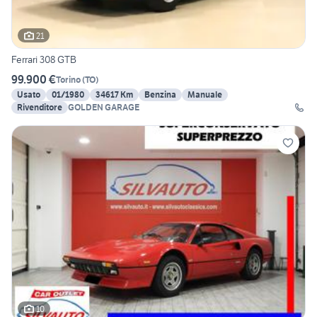
21
Ferrari 308 GTB
99.900 €
Torino
(
TO
)
Usato
01/1980
34617 Km
Benzina
Manuale
Rivenditore
GOLDEN GARAGE
10