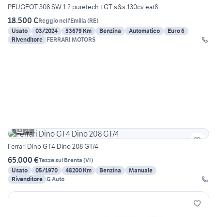
PEUGEOT 308 SW 1.2 puretech t GT s&s 130cv eat8
18.500 €
Reggio nell'Emilia
(
RE
)
Usato
03/2024
53679 Km
Benzina
Automatico
Euro 6
Rivenditore
FERRARI MOTORS
24
Ferrari Dino GT4 Dino 208 GT/4
65.000 €
Tezze sul Brenta
(
VI
)
Usato
05/1970
48200 Km
Benzina
Manuale
Rivenditore
G Auto