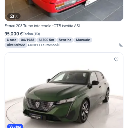
30
Ferrari 208 Turbo intercooler GTB iscritta ASI
95.000 €
Torino
(
TO
)
Usato
04/1988
31700 Km
Benzina
Manuale
Rivenditore
AGNELLI automobili
Vetrina