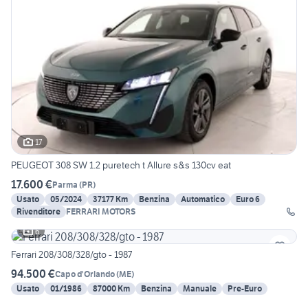
17
PEUGEOT 308 SW 1.2 puretech t Allure s&s 130cv eat
17.600 €
Parma
(
PR
)
Usato
05/2024
37177 Km
Benzina
Automatico
Euro 6
Rivenditore
FERRARI MOTORS
6
Ferrari 208/308/328/gto - 1987
94.500 €
Capo d'Orlando
(
ME
)
Usato
01/1986
87000 Km
Benzina
Manuale
Pre-Euro