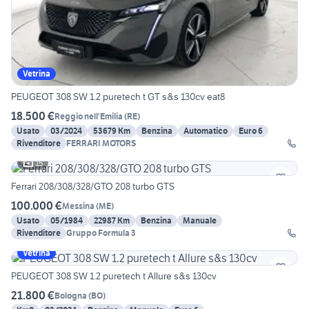
Vetrina
PEUGEOT 308 SW 1.2 puretech t GT s&s 130cv eat8
18.500 €
Reggio nell'Emilia
(
RE
)
Usato
03/2024
53679 Km
Benzina
Automatico
Euro 6
Rivenditore
FERRARI MOTORS
15
Ferrari 208/308/328/GTO 208 turbo GTS
100.000 €
Messina
(
ME
)
Usato
05/1984
22987 Km
Benzina
Manuale
Rivenditore
Gruppo Formula 3
Vetrina
PEUGEOT 308 SW 1.2 puretech t Allure s&s 130cv
21.800 €
Bologna
(
BO
)