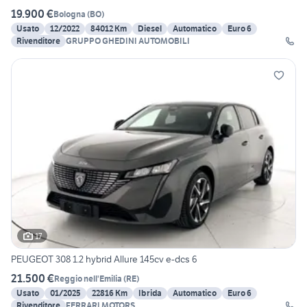
19.900 €
Bologna
(
BO
)
Usato
12/2022
84012 Km
Diesel
Automatico
Euro 6
Rivenditore
GRUPPO GHEDINI AUTOMOBILI
17
PEUGEOT 308 1.2 hybrid Allure 145cv e-dcs 6
21.500 €
Reggio nell'Emilia
(
RE
)
Usato
01/2025
22816 Km
Ibrida
Automatico
Euro 6
Rivenditore
FERRARI MOTORS