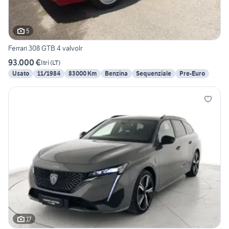
5
Ferrari 308 GTB 4 valvolr
93.000 €
Itri
(
LT
)
Usato
11/1984
83000 Km
Benzina
Sequenziale
Pre-Euro
17