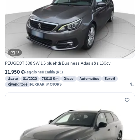
13
PEUGEOT 308 SW 1.5 bluehdi Business Adas s&s 130cv
11.950 €
Reggio nell'Emilia
(
RE
)
Usato
01/2020
78018 Km
Diesel
Automatico
Euro 6
Rivenditore
FERRARI MOTORS