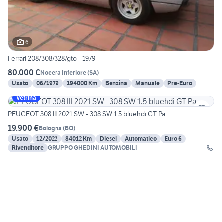
6
Ferrari 208/308/328/gto - 1979
80.000 €
Nocera Inferiore
(
SA
)
Usato
06/1979
194000 Km
Benzina
Manuale
Pre-Euro
Vetrina
PEUGEOT 308 III 2021 SW - 308 SW 1.5 bluehdi GT Pa
19.900 €
Bologna
(
BO
)
Usato
12/2022
84012 Km
Diesel
Automatico
Euro 6
Rivenditore
GRUPPO GHEDINI AUTOMOBILI