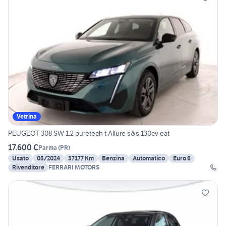
Vetrina
PEUGEOT 308 SW 1.2 puretech t Allure s&s 130cv eat
17.600 €
Parma
(
PR
)
Usato
05/2024
37177 Km
Benzina
Automatico
Euro 6
Rivenditore
FERRARI MOTORS