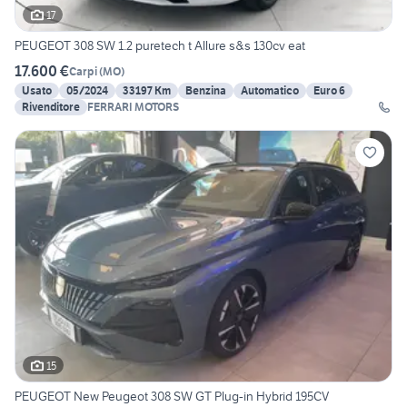
17
PEUGEOT 308 SW 1.2 puretech t Allure s&s 130cv eat
17.600 €
Carpi
(
MO
)
Usato
05/2024
33197 Km
Benzina
Automatico
Euro 6
Rivenditore
FERRARI MOTORS
15
PEUGEOT New Peugeot 308 SW GT Plug-in Hybrid 195CV