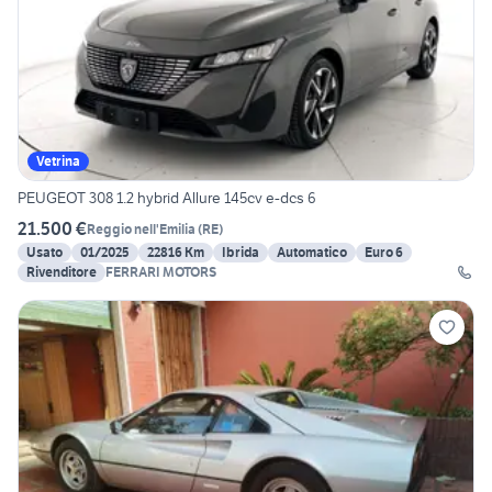
Vetrina
PEUGEOT 308 1.2 hybrid Allure 145cv e-dcs 6
21.500 €
Reggio nell'Emilia
(
RE
)
Usato
01/2025
22816 Km
Ibrida
Automatico
Euro 6
Rivenditore
FERRARI MOTORS