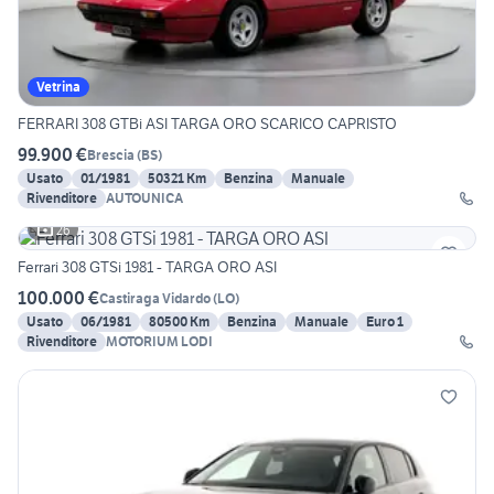
Vetrina
FERRARI 308 GTBi ASI TARGA ORO SCARICO CAPRISTO
99.900 €
Brescia
(
BS
)
Usato
01/1981
50321 Km
Benzina
Manuale
Rivenditore
AUTOUNICA
26
Ferrari 308 GTSi 1981 - TARGA ORO ASI
100.000 €
Castiraga Vidardo
(
LO
)
Usato
06/1981
80500 Km
Benzina
Manuale
Euro 1
Rivenditore
MOTORIUM LODI