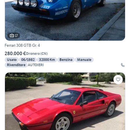
17
Ferrari 308 GTB Gr. 4
280.000 €
Dronero
(
CN
)
Usato
06/1982
32000 Km
Benzina
Manuale
Rivenditore
AUTOIERI