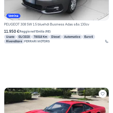
Vetrina
PEUGEOT 308 SW 1.5 bluehdi Business Adas s&s 130cv
11.950 €
Reggio nell'Emilia
(
RE
)
Usato
01/2020
78018 Km
Diesel
Automatico
Euro 6
Rivenditore
FERRARI MOTORS