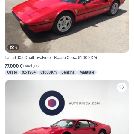
6
Ferrari 308 Quattrovalvole - Rosso Corsa 81.000 KM
77.000 €
Fondi
(
LT
)
Usato
02/1984
81000 Km
Benzina
Manuale