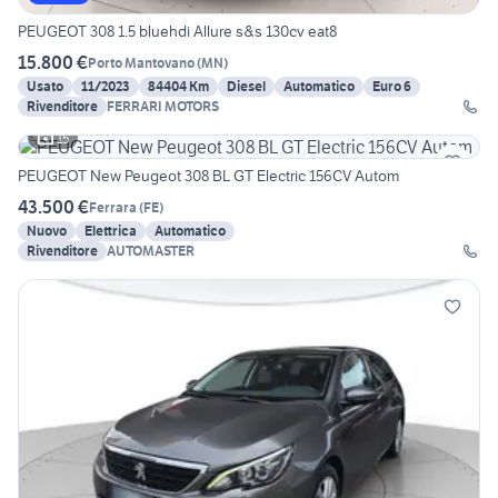
PEUGEOT 308 1.5 bluehdi Allure s&s 130cv eat8
15.800 €
Porto Mantovano
(
MN
)
Usato
11/2023
84404 Km
Diesel
Automatico
Euro 6
Rivenditore
FERRARI MOTORS
15
PEUGEOT New Peugeot 308 BL GT Electric 156CV Autom
43.500 €
Ferrara
(
FE
)
Nuovo
Elettrica
Automatico
Rivenditore
AUTOMASTER