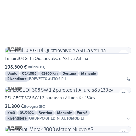
12
Ferrari 308 GTBi Quattrovalvole ASI Da Vetrina
108.500 €
Torino
(
TO
)
Usato
03/1985
62400 Km
Benzina
Manuale
Rivenditore
BREVETTO AUTO S.R.L.
20
PEUGEOT 308 SW 1.2 puretech t Allure s&s 130cv
21.800 €
Bologna
(
BO
)
Km0
03/2024
Benzina
Manuale
Euro 6
Rivenditore
GRUPPO GHEDINI AUTOMOBILI
30