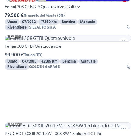
Ferrari 308 GTBi 2.9 Quattrovalvole 240cv
79.500 €
Grumello del Monte
(
BG
)
Usato
07/1982
47360 Km
Benzina
Manuale
Rivenditore
SILVAUTO S.p.A.
27
Ferrari 308 GTBi Quattrovalvole
99.900 €
Torino
(
TO
)
Usato
04/1985
42185 Km
Benzina
Manuale
Rivenditore
GOLDEN GARAGE
20
PEUGEOT 308 III 2021 SW - 308 SW 1.5 bluehdi GT Pa