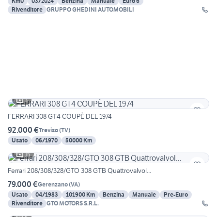
Km0
03/2024
Benzina
Manuale
Euro 6
Rivenditore
GRUPPO GHEDINI AUTOMOBILI
3
FERRARI 308 GT4 COUPÈ DEL 1974
92.000 €
Treviso
(
TV
)
Usato
06/1970
50000 Km
15
Ferrari 208/308/328/GTO 308 GTB Quattrovalvol...
79.000 €
Gerenzano
(
VA
)
Usato
04/1983
101900 Km
Benzina
Manuale
Pre-Euro
Rivenditore
GTO MOTORS S.R.L.