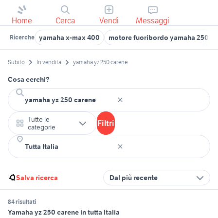
Home
Cerca
Vendi
Messaggi
yamaha x-max 400
motore fuoribordo yamaha 250 cv
Ricerche
Subito
In vendita
yamaha yz 250 carene
Cosa cerchi?
Tutte le
Filtri
categorie
Salva ricerca
Dal più recente
84 risultati
Yamaha yz 250 carene in tutta Italia