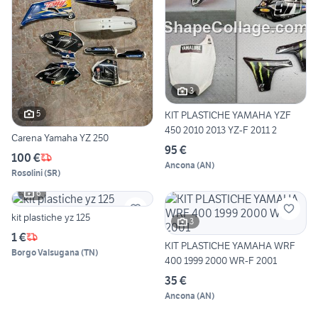
3
5
KIT PLASTICHE YAMAHA YZF
450 2010 2013 YZ-F 2011 2
Carena Yamaha YZ 250
95 €
100 €
Ancona
(
AN
)
Rosolini
(
SR
)
6
kit plastiche yz 125
3
1 €
KIT PLASTICHE YAMAHA WRF
Borgo Valsugana
(
TN
)
400 1999 2000 WR-F 2001
35 €
Ancona
(
AN
)