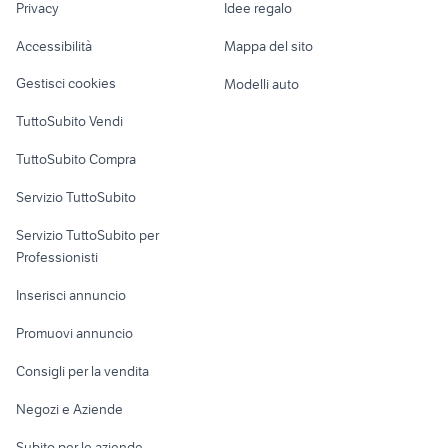
yamaha aerox 50 carene
annunci genova
Privacy
Idee regalo
Garage e box
Caravan e Camper
Accessibilità
Mappa del sito
Loft, mansarde e
Veicoli commerciali
altro
Gestisci cookies
Modelli auto
Case vacanza
TuttoSubito Vendi
Uffici e Locali
TuttoSubito Compra
commerciali
Servizio TuttoSubito
elettronica
per la casa e la
sports e hobby
Servizio TuttoSubito per
persona
Informatica
Animali
Professionisti
Arredamento e
Console e
Accessori per
Casalinghi
Inserisci annuncio
Videogiochi
animali
Elettrodomestici
Promuovi annuncio
Audio/Video
Musica e Film
Giardino e Fai da te
Consigli per la vendita
Fotografia
Libri e Riviste
Abbigliamento e
Negozi e Aziende
Telefonia
Strumenti Musicali
Accessori
Subito per le aziende