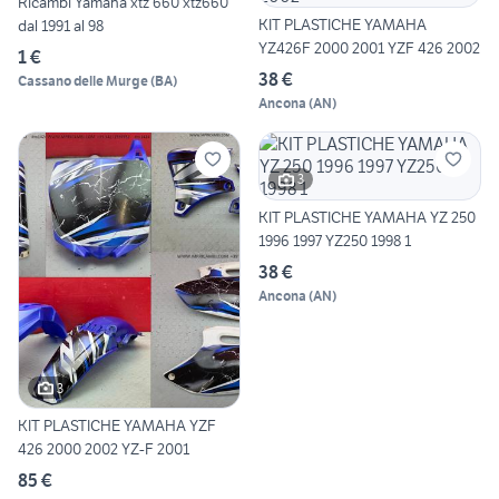
Ricambi Yamaha xtz 660 xtz660
KIT PLASTICHE YAMAHA
dal 1991 al 98
YZ426F 2000 2001 YZF 426 2002
1 €
38 €
Cassano delle Murge
(
BA
)
Ancona
(
AN
)
3
KIT PLASTICHE YAMAHA YZ 250
1996 1997 YZ250 1998 1
38 €
Ancona
(
AN
)
3
KIT PLASTICHE YAMAHA YZF
426 2000 2002 YZ-F 2001
85 €