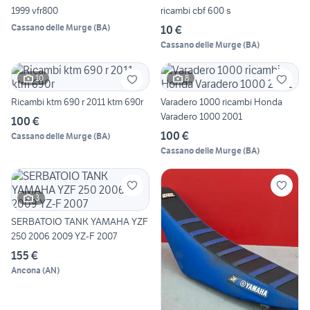
1999 vfr800
ricambi cbf 600 s
Cassano delle Murge
(
BA
)
10 €
Cassano delle Murge
(
BA
)
10
8
Ricambi ktm 690 r 2011 ktm 690r
Varadero 1000 ricambi Honda
Varadero 1000 2001
100 €
100 €
Cassano delle Murge
(
BA
)
Cassano delle Murge
(
BA
)
3
SERBATOIO TANK YAMAHA YZF
250 2006 2009 YZ-F 2007
155 €
Ancona
(
AN
)