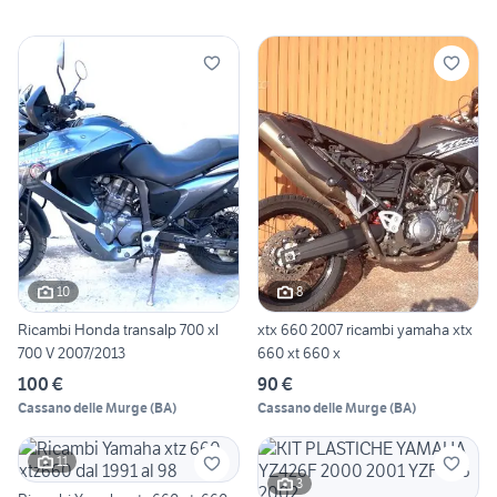
10
8
Ricambi Honda transalp 700 xl
xtx 660 2007 ricambi yamaha xtx
700 V 2007/2013
660 xt 660 x
100 €
90 €
Cassano delle Murge
(
BA
)
Cassano delle Murge
(
BA
)
11
3