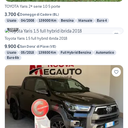
TOYOTA Yaris 2ª serie 1.0 5 porte
3.700 €
Domegge di Cadore
(
BL
)
Usato
04/2008
139000 Km
Benzina
Manuale
Euro 4
6
Toyota Yaris 1.5 full hybrid ibrida 2018
9.900 €
San Dona' di Piave
(
VE
)
Usato
05/2018
139800 Km
Full Hybrid Benzina
Automatico
Euro 6b