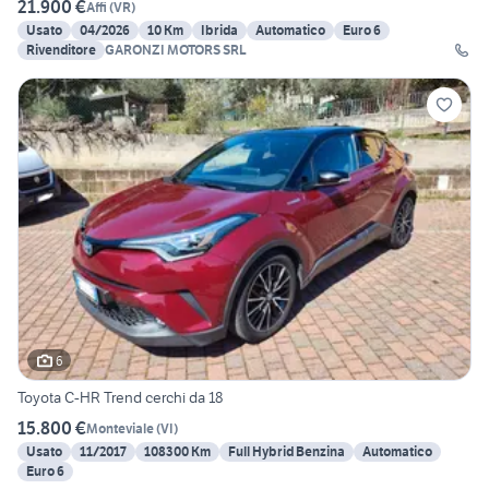
21.900 €
Affi
(
VR
)
Usato
04/2026
10 Km
Ibrida
Automatico
Euro 6
Rivenditore
GARONZI MOTORS SRL
6
Toyota C-HR Trend cerchi da 18
15.800 €
Monteviale
(
VI
)
Usato
11/2017
108300 Km
Full Hybrid Benzina
Automatico
Euro 6