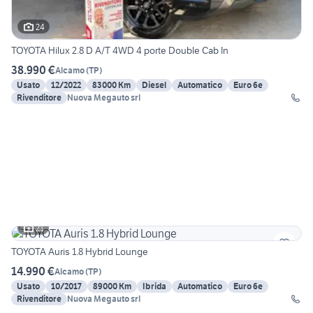
24
TOYOTA Hilux 2.8 D A/T 4WD 4 porte Double Cab In
38.990 €
Alcamo
(
TP
)
Usato
12/2022
83000 Km
Diesel
Automatico
Euro 6e
Rivenditore
Nuova Megauto srl
21
TOYOTA Auris 1.8 Hybrid Lounge
14.990 €
Alcamo
(
TP
)
Usato
10/2017
89000 Km
Ibrida
Automatico
Euro 6e
Rivenditore
Nuova Megauto srl