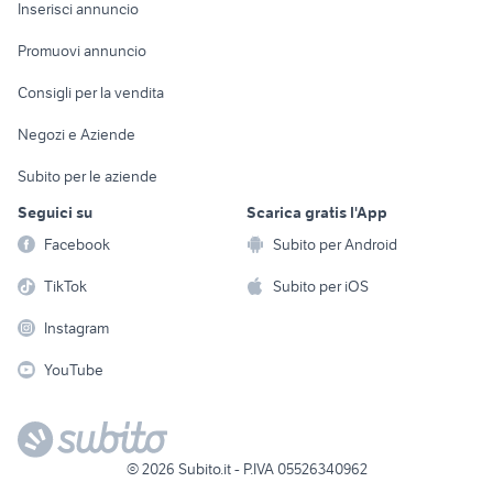
Console e
Accessori per
Casalinghi
Inserisci annuncio
Videogiochi
animali
Elettrodomestici
Promuovi annuncio
Audio/Video
Musica e Film
Giardino e Fai da te
Consigli per la vendita
Fotografia
Libri e Riviste
Abbigliamento e
Negozi e Aziende
Telefonia
Strumenti Musicali
Accessori
Subito per le aziende
Sports
Tutto per i bambini
Seguici su
Scarica gratis l'App
Biciclette
Facebook
Subito per Android
Collezionismo
TikTok
Subito per iOS
Instagram
YouTube
©
2026
Subito.it - P.IVA 05526340962