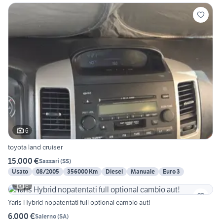
6
toyota land cruiser
15.000 €
Sassari
(
SS
)
Usato
08/2005
356000 Km
Diesel
Manuale
Euro 3
6
Yaris Hybrid nopatentati full optional cambio aut!
6.000 €
Salerno
(
SA
)