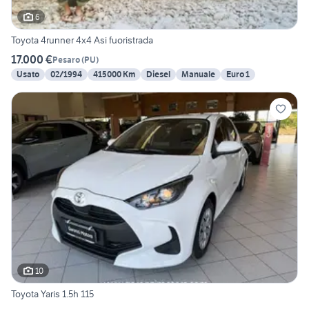
6
Toyota 4runner 4x4 Asi fuoristrada
17.000 €
Pesaro
(
PU
)
Usato
02/1994
415000 Km
Diesel
Manuale
Euro 1
10
Toyota Yaris 1.5h 115