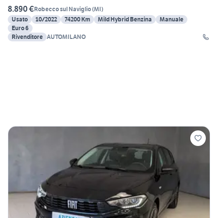
8.890 €
Robecco sul Naviglio
(
MI
)
Usato
10/2022
74200 Km
Mild Hybrid Benzina
Manuale
Euro 6
Rivenditore
AUTOMILANO