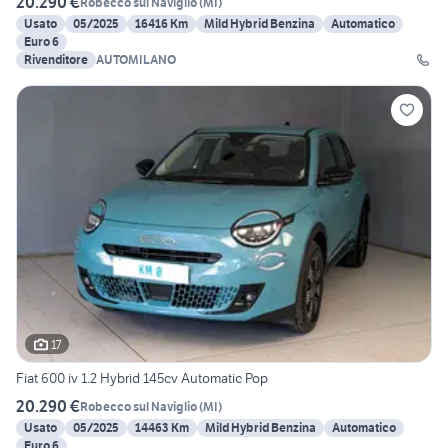
20.290 €
Robecco sul Naviglio
(
MI
)
Usato
05/2025
16416 Km
Mild Hybrid Benzina
Automatico
Euro 6
Rivenditore
AUTOMILANO
17
Fiat 600 iv 1.2 Hybrid 145cv Automatic Pop
20.290 €
Robecco sul Naviglio
(
MI
)
Usato
05/2025
14463 Km
Mild Hybrid Benzina
Automatico
Euro 6