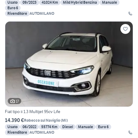
Usato
09/2023
41024 Km
Mild Hybrid Benzina
Manuale
Euro 6
Rivenditore
AUTOMILANO
17
Fiat tipo ii 1.3 Multijet 95cv Life
14.390 €
Robecco sul Naviglio
(
MI
)
Usato
06/2022
55774 Km
Diesel
Manuale
Euro 6
Rivenditore
AUTOMILANO