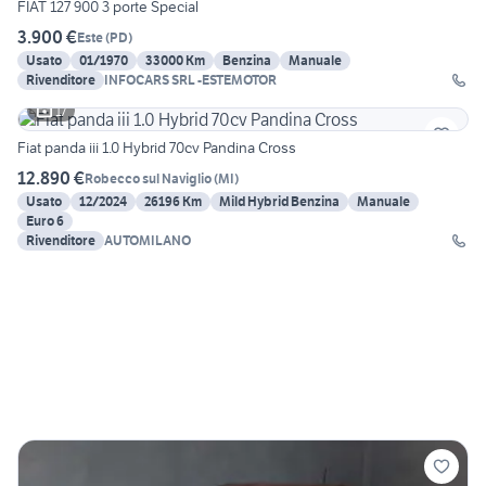
FIAT 127 900 3 porte Special
3.900 €
Este
(
PD
)
Usato
01/1970
33000 Km
Benzina
Manuale
Rivenditore
INFOCARS SRL -ESTEMOTOR
17
Fiat panda iii 1.0 Hybrid 70cv Pandina Cross
12.890 €
Robecco sul Naviglio
(
MI
)
Usato
12/2024
26196 Km
Mild Hybrid Benzina
Manuale
Euro 6
Rivenditore
AUTOMILANO