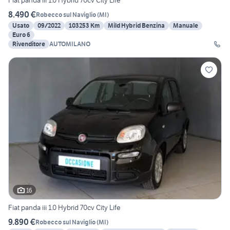
Fiat panda iii 1.0 Hybrid 70cv City Life
8.490 €
Robecco sul Naviglio
(
MI
)
Usato
09/2022
103253 Km
Mild Hybrid Benzina
Manuale
Euro 6
Rivenditore
AUTOMILANO
16
Fiat panda iii 1.0 Hybrid 70cv City Life
9.890 €
Robecco sul Naviglio
(
MI
)