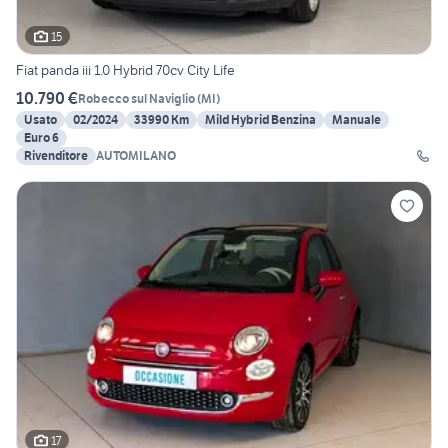
15
Fiat panda iii 1.0 Hybrid 70cv City Life
10.790 €
Robecco sul Naviglio
(
MI
)
Usato
02/2024
33990 Km
Mild Hybrid Benzina
Manuale
Euro 6
Rivenditore
AUTOMILANO
17