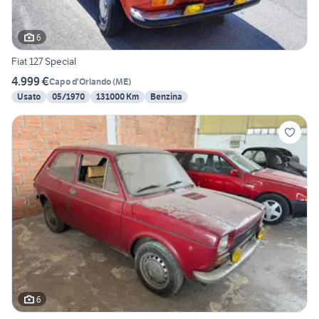
6
Fiat 127 Special
4.999 €
Capo d'Orlando
(
ME
)
Usato
05/1970
131000 Km
Benzina
6