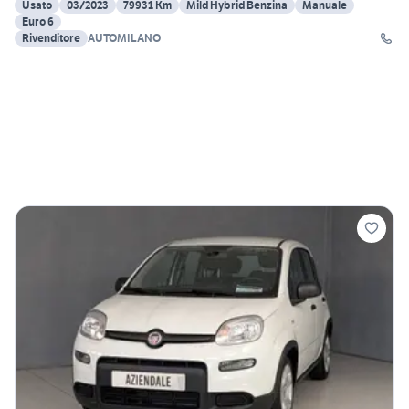
Usato
03/2023
79931 Km
Mild Hybrid Benzina
Manuale
Euro 6
Rivenditore
AUTOMILANO