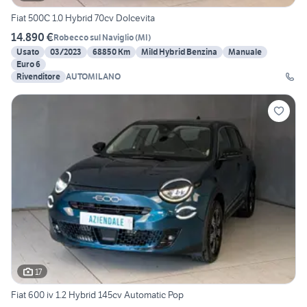
Fiat 500C 1.0 Hybrid 70cv Dolcevita
14.890 €
Robecco sul Naviglio
(
MI
)
Usato
03/2023
68850 Km
Mild Hybrid Benzina
Manuale
Euro 6
Rivenditore
AUTOMILANO
17
Fiat 600 iv 1.2 Hybrid 145cv Automatic Pop