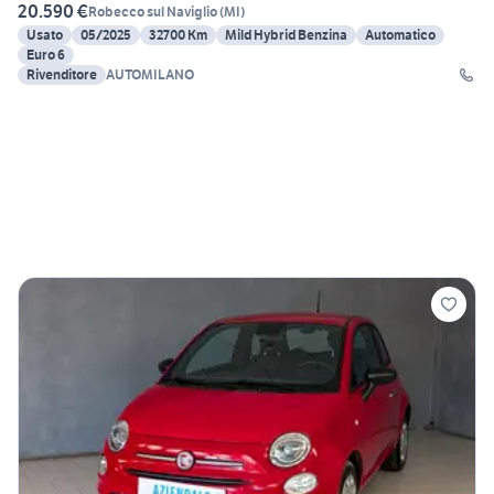
20.590 €
Robecco sul Naviglio
(
MI
)
Usato
05/2025
32700 Km
Mild Hybrid Benzina
Automatico
Euro 6
Rivenditore
AUTOMILANO