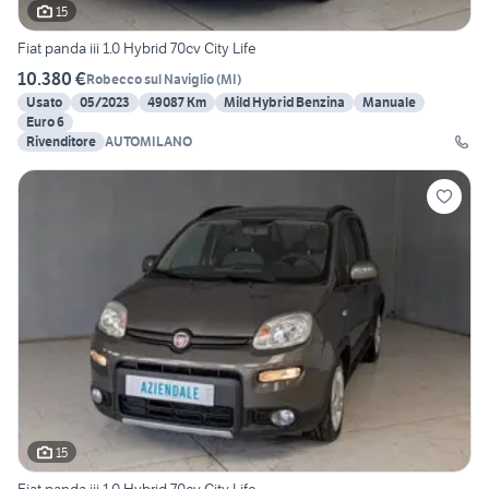
15
Fiat panda iii 1.0 Hybrid 70cv City Life
10.380 €
Robecco sul Naviglio
(
MI
)
Usato
05/2023
49087 Km
Mild Hybrid Benzina
Manuale
Euro 6
Rivenditore
AUTOMILANO
15