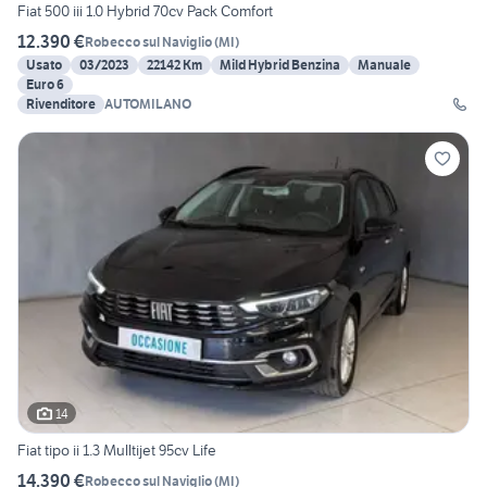
Fiat 500 iii 1.0 Hybrid 70cv Pack Comfort
12.390 €
Robecco sul Naviglio
(
MI
)
Usato
03/2023
22142 Km
Mild Hybrid Benzina
Manuale
Euro 6
Rivenditore
AUTOMILANO
14
Fiat tipo ii 1.3 Mulltijet 95cv Life
14.390 €
Robecco sul Naviglio
(
MI
)