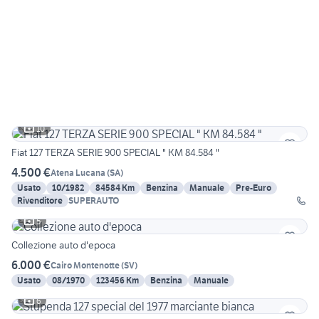
10
Fiat 127 TERZA SERIE 900 SPECIAL " KM 84.584 "
4.500 €
Atena Lucana
(
SA
)
Usato
10/1982
84584 Km
Benzina
Manuale
Pre-Euro
Rivenditore
SUPERAUTO
5
Collezione auto d'epoca
6.000 €
Cairo Montenotte
(
SV
)
Usato
08/1970
123456 Km
Benzina
Manuale
6