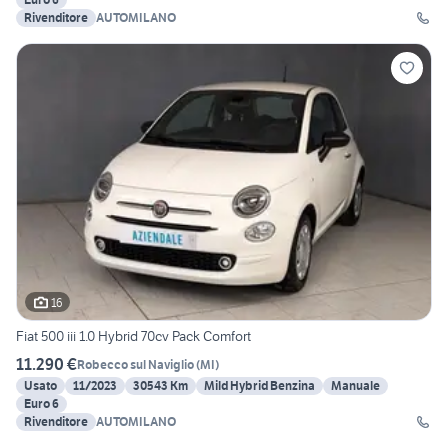
Rivenditore
AUTOMILANO
16
Fiat 500 iii 1.0 Hybrid 70cv Pack Comfort
11.290 €
Robecco sul Naviglio
(
MI
)
Usato
11/2023
30543 Km
Mild Hybrid Benzina
Manuale
Euro 6
Rivenditore
AUTOMILANO