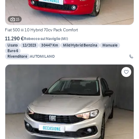
15
Fiat 500 iii 1.0 Hybrid 70cv Pack Comfort
11.290 €
Robecco sul Naviglio
(
MI
)
Usato
12/2023
30447 Km
Mild Hybrid Benzina
Manuale
Euro 6
Rivenditore
AUTOMILANO