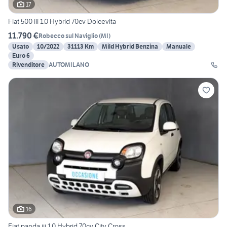
17
Fiat 500 iii 1.0 Hybrid 70cv Dolcevita
11.790 €
Robecco sul Naviglio
(
MI
)
Usato
10/2022
31113 Km
Mild Hybrid Benzina
Manuale
Euro 6
Rivenditore
AUTOMILANO
16
Fiat panda iii 1.0 Hybrid 70cv City Cross