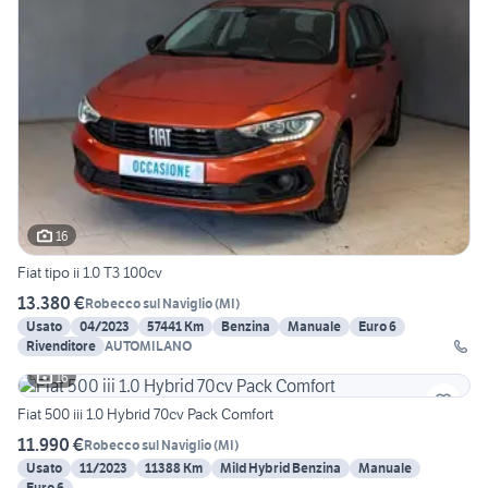
16
Fiat tipo ii 1.0 T3 100cv
13.380 €
Robecco sul Naviglio
(
MI
)
Usato
04/2023
57441 Km
Benzina
Manuale
Euro 6
Rivenditore
AUTOMILANO
16
Fiat 500 iii 1.0 Hybrid 70cv Pack Comfort
11.990 €
Robecco sul Naviglio
(
MI
)
Usato
11/2023
11388 Km
Mild Hybrid Benzina
Manuale
Euro 6