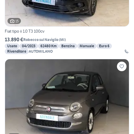
15
Fiat tipo ii 1.0 T3 100cv
13.890 €
Robecco sul Naviglio
(
MI
)
Usato
04/2023
62480 Km
Benzina
Manuale
Euro 6
Rivenditore
AUTOMILANO