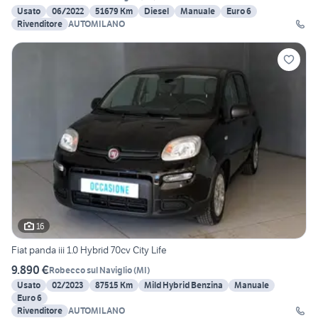
Usato
06/2022
51679 Km
Diesel
Manuale
Euro 6
Rivenditore
AUTOMILANO
16
Fiat panda iii 1.0 Hybrid 70cv City Life
9.890 €
Robecco sul Naviglio
(
MI
)
Usato
02/2023
87515 Km
Mild Hybrid Benzina
Manuale
Euro 6
Rivenditore
AUTOMILANO