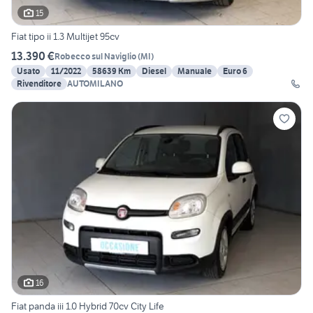
15
Fiat tipo ii 1.3 Multijet 95cv
13.390 €
Robecco sul Naviglio
(
MI
)
Usato
11/2022
58639 Km
Diesel
Manuale
Euro 6
Rivenditore
AUTOMILANO
16
Fiat panda iii 1.0 Hybrid 70cv City Life