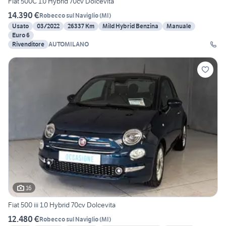
Fiat 500C 1.0 Hybrid 70cv Dolcevita
14.390 €
Robecco sul Naviglio
(
MI
)
Usato
03/2022
26337 Km
Mild Hybrid Benzina
Manuale
Euro 6
Rivenditore
AUTOMILANO
16
Fiat 500 iii 1.0 Hybrid 70cv Dolcevita
12.480 €
Robecco sul Naviglio
(
MI
)