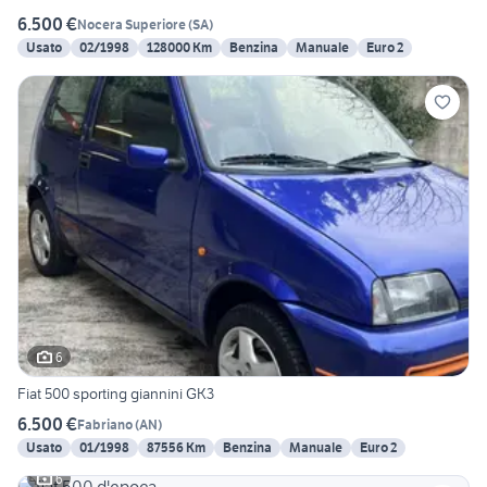
6.500 €
Nocera Superiore
(
SA
)
Usato
02/1998
128000 Km
Benzina
Manuale
Euro 2
6
Fiat 500 sporting giannini GK3
6.500 €
Fabriano
(
AN
)
Usato
01/1998
87556 Km
Benzina
Manuale
Euro 2
6