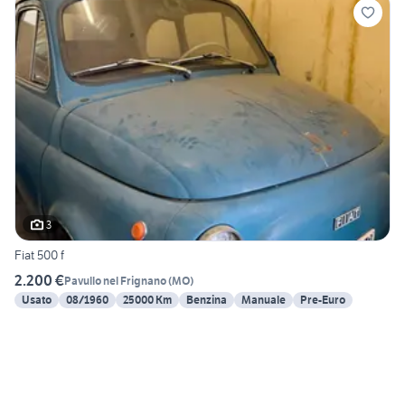
3
Fiat 500 f
2.200 €
Pavullo nel Frignano
(
MO
)
Usato
08/1960
25000 Km
Benzina
Manuale
Pre-Euro