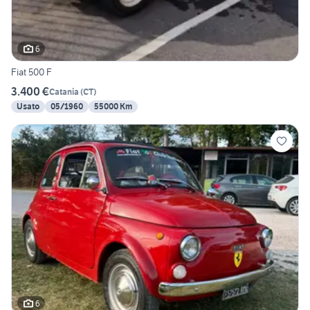
6
Fiat 500 F
3.400 €
Catania
(
CT
)
Usato
05/1960
55000 Km
6