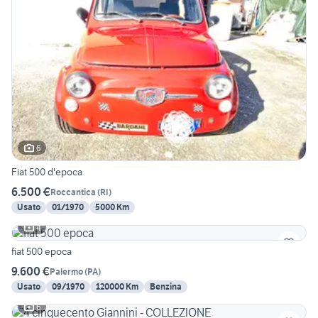
6
Fiat 500 d'epoca
6.500 €
Roccantica
(
RI
)
Usato
01/1970
5000 Km
4
fiat 500 epoca
9.600 €
Palermo
(
PA
)
Usato
09/1970
120000 Km
Benzina
6