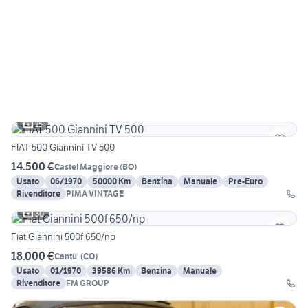
15
FIAT 500 Giannini TV 500
14.500 €
Castel Maggiore
(
BO
)
Usato
06/1970
50000 Km
Benzina
Manuale
Pre-Euro
Rivenditore
PIMA VINTAGE
30
Fiat Giannini 500f 650/np
18.000 €
Cantu'
(
CO
)
Usato
01/1970
39586 Km
Benzina
Manuale
Rivenditore
FM GROUP