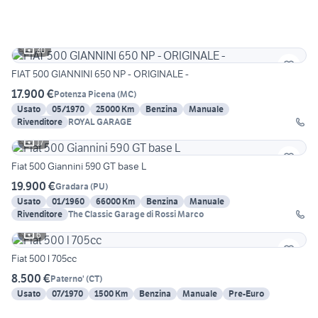
30
FIAT 500 GIANNINI 650 NP - ORIGINALE -
17.900 €
Potenza Picena
(
MC
)
Usato
05/1970
25000 Km
Benzina
Manuale
Rivenditore
ROYAL GARAGE
17
Fiat 500 Giannini 590 GT base L
19.900 €
Gradara
(
PU
)
Usato
01/1960
66000 Km
Benzina
Manuale
Rivenditore
The Classic Garage di Rossi Marco
6
Fiat 500 l 705cc
8.500 €
Paterno'
(
CT
)
Usato
07/1970
1500 Km
Benzina
Manuale
Pre-Euro