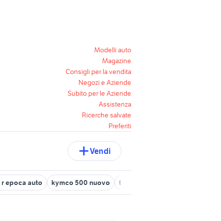
Modelli auto
Magazine
Consigli per la vendita
Negozi e Aziende
Subito per le Aziende
Assistenza
Ricerche salvate
Preferiti
Vendi
0 r epoca auto
kymco 500 nuovo
trattore fiat 666
roulotte 500 