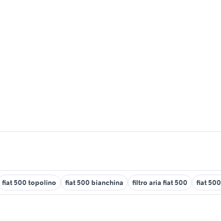
fiat 500 topolino
fiat 500 bianchina
filtro aria fiat 500
fiat 50