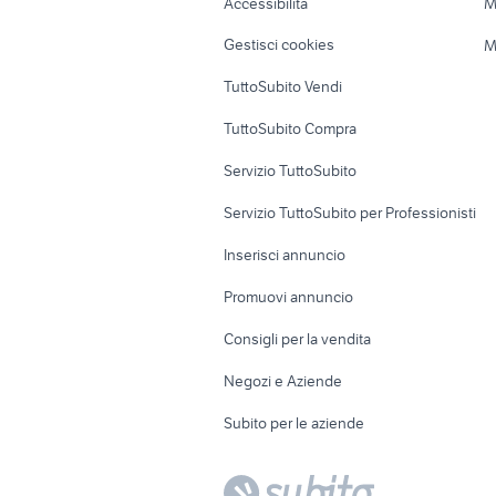
Accessibilità
M
Veicoli commerciali
Case vacanza
Gestisci cookies
M
Uffici e Locali
TuttoSubito Vendi
commerciali
TuttoSubito Compra
Servizio TuttoSubito
Servizio TuttoSubito per Professionisti
Inserisci annuncio
Promuovi annuncio
Consigli per la vendita
Negozi e Aziende
Subito per le aziende