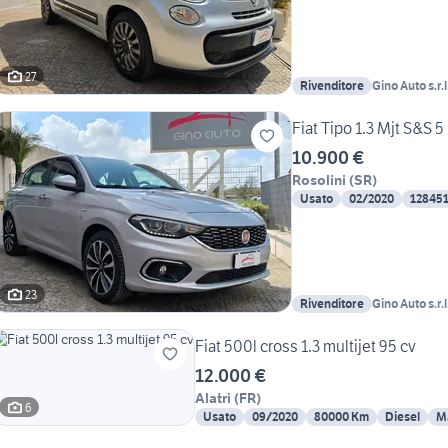
27
Rivenditore
Gino Auto s.r.l
Fiat Tipo 1.3 Mjt S&S 
10.900 €
Rosolini
(
SR
)
Usato
02/2020
12845
23
Rivenditore
Gino Auto s.r.l
Fiat 500l cross 1.3 multijet 95 cv
12.000 €
Alatri
(
FR
)
6
Usato
09/2020
80000 Km
Diesel
M