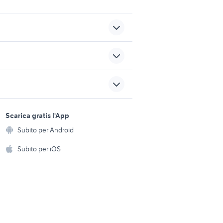
renault clio 1.8 16v auto
ssori auto
polo 2001 accessori auto
vo 8
sports e hobby
fiat stilo in lazio
a
Scarica gratis l'App
Animali
auto cabrio
Subito per Android
ento e
Accessori per animali
hi
Subito per iOS
Musica e Film
omestici
Libri e Riviste
e Fai da te
Strumenti Musicali
amento e
ri
Sports