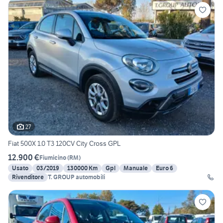
27
Fiat 500X 1.0 T3 120CV City Cross GPL
12.900 €
Fiumicino
(
RM
)
Usato
03/2019
130000 Km
Gpl
Manuale
Euro 6
Rivenditore
T. GROUP automobili