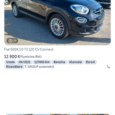
26
Fiat 500X 1.0 T3 120 CV Connect
12.900 €
Fiumicino
(
RM
)
Usato
04/2021
127000 Km
Benzina
Manuale
Euro 6
Rivenditore
T. GROUP automobili