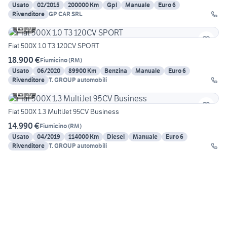
Usato
02/2015
200000 Km
Gpl
Manuale
Euro 6
Rivenditore
GP CAR SRL
29
Fiat 500X 1.0 T3 120CV SPORT
18.900 €
Fiumicino
(
RM
)
Usato
06/2020
89900 Km
Benzina
Manuale
Euro 6
Rivenditore
T. GROUP automobili
25
Fiat 500X 1.3 MultiJet 95CV Business
14.990 €
Fiumicino
(
RM
)
Usato
04/2019
114000 Km
Diesel
Manuale
Euro 6
Rivenditore
T. GROUP automobili