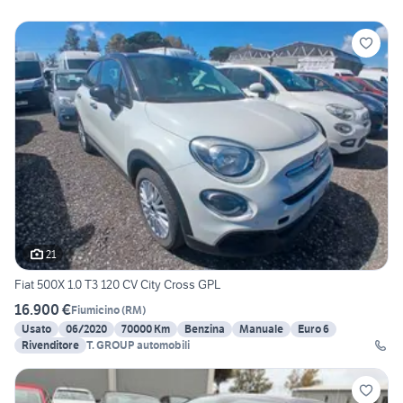
21
Fiat 500X 1.0 T3 120 CV City Cross GPL
16.900 €
Fiumicino
(
RM
)
Usato
06/2020
70000 Km
Benzina
Manuale
Euro 6
Rivenditore
T. GROUP automobili