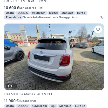
Fiat 500X 1.3 MultiJet 95 CV N1
10.600 €
San Cesareo
(
RM
)
Usato
01/2022
94000 Km
Diesel
Manuale
Euro 6
Rivenditore
Savelli Auto Nuove e Usate Noleggio Auto
10
FIAT 500X 1.4 MultiAir 140 CV GPL
11.900 €
Rubano
(
PD
)
Usato
01/2015
126000 Km
Gpl
Manuale
Euro 6e