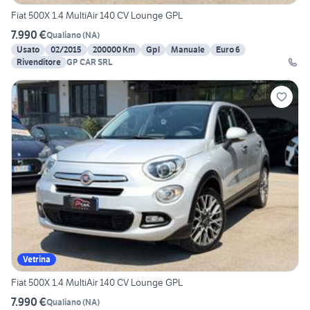
Fiat 500X 1.4 MultiAir 140 CV Lounge GPL
7.990 €
Qualiano
(
NA
)
Usato
02/2015
200000 Km
Gpl
Manuale
Euro 6
Rivenditore
GP CAR SRL
Vetrina
Fiat 500X 1.4 MultiAir 140 CV Lounge GPL
7.990 €
Qualiano
(
NA
)