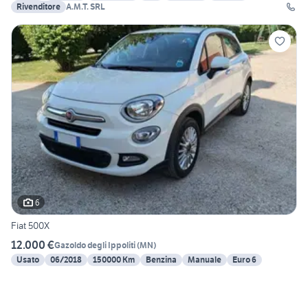
Rivenditore
A.M.T. SRL
6
Fiat 500X
12.000 €
Gazoldo degli Ippoliti
(
MN
)
Usato
06/2018
150000 Km
Benzina
Manuale
Euro 6