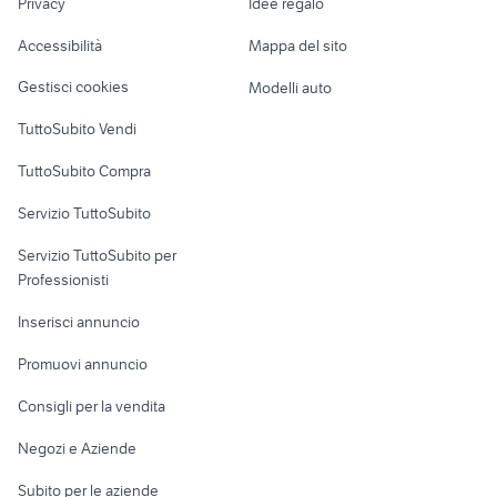
Privacy
Idee regalo
Garage e box
sirone
c1 2015
Caravan e Camper
Accessibilità
Mappa del sito
Loft, mansarde e
Veicoli commerciali
altro
Gestisci cookies
Modelli auto
Case vacanza
TuttoSubito Vendi
Uffici e Locali
TuttoSubito Compra
commerciali
Servizio TuttoSubito
elettronica
per la casa e la
sports e hobby
Servizio TuttoSubito per
persona
Informatica
Animali
Professionisti
Arredamento e
Console e
Accessori per
Casalinghi
Inserisci annuncio
Videogiochi
animali
Elettrodomestici
Promuovi annuncio
Audio/Video
Musica e Film
Giardino e Fai da te
Consigli per la vendita
Fotografia
Libri e Riviste
Abbigliamento e
Negozi e Aziende
Telefonia
Strumenti Musicali
Accessori
Subito per le aziende