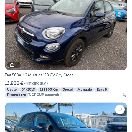
12
Fiat 500X 1.6 MultiJet 120 CV City Cross
13.900 €
Fiumicino
(
RM
)
Usato
04/2018
139900 Km
Diesel
Manuale
Euro 6
Rivenditore
T. GROUP automobili