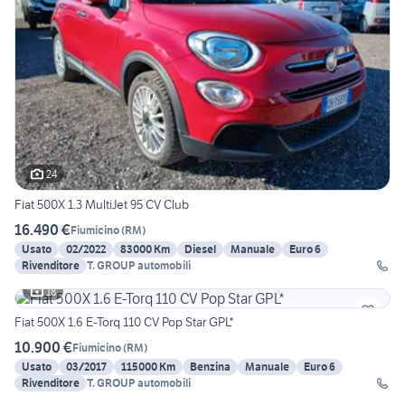
24
Fiat 500X 1.3 MultiJet 95 CV Club
16.490 €
Fiumicino
(
RM
)
Usato
02/2022
83000 Km
Diesel
Manuale
Euro 6
Rivenditore
T. GROUP automobili
18
Fiat 500X 1.6 E-Torq 110 CV Pop Star GPL*
10.900 €
Fiumicino
(
RM
)
Usato
03/2017
115000 Km
Benzina
Manuale
Euro 6
Rivenditore
T. GROUP automobili