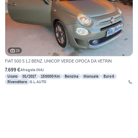
29
FIAT 500 S 1.2 BENZ. UNICOP. VERDE OPOCA DA VETRIN
7.699 €
Afragola
(
NA
)
Usato
01/2017
150000 Km
Benzina
Manuale
Euro 6
Rivenditore
G.L.AUTO