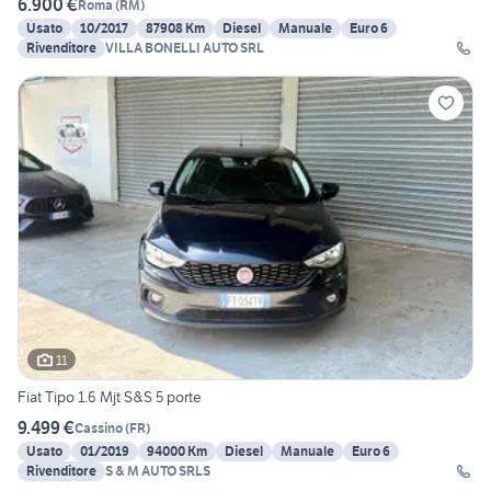
6.900 €
Roma
(
RM
)
Usato
10/2017
87908 Km
Diesel
Manuale
Euro 6
Rivenditore
VILLA BONELLI AUTO SRL
11
Fiat Tipo 1.6 Mjt S&S 5 porte
9.499 €
Cassino
(
FR
)
Usato
01/2019
94000 Km
Diesel
Manuale
Euro 6
Rivenditore
S & M AUTO SRLS