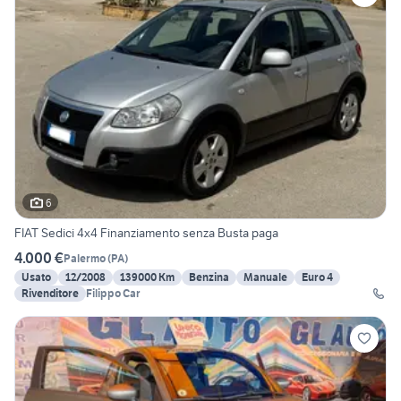
6
FIAT Sedici 4x4 Finanziamento senza Busta paga
4.000 €
Palermo
(
PA
)
Usato
12/2008
139000 Km
Benzina
Manuale
Euro 4
Rivenditore
Filippo Car