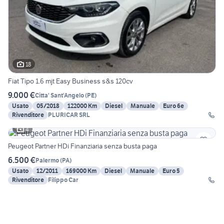
18
Fiat Tipo 1.6 mjt Easy Business s&s 120cv
9.000 €
Citta' Sant'Angelo
(
PE
)
Usato
05/2018
122000 Km
Diesel
Manuale
Euro 6e
Rivenditore
PLURICAR SRL
4
Peugeot Partner HDi Finanziaria senza busta paga
6.500 €
Palermo
(
PA
)
Usato
12/2011
169000 Km
Diesel
Manuale
Euro 5
Rivenditore
Filippo Car