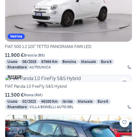
Vetrina
FIAT 500 1.2 120° TETTO PANORAMA FARI LED
11.900 €
Brescia
(
BS
)
Usato
08/2019
67466 Km
Benzina
Manuale
Euro 6
Rivenditore
AUTOUNICA
14
FIAT Panda 1.0 FireFly S&S Hybrid
11.500 €
Roma
(
RM
)
Usato
02/2023
46100 Km
Ibrida
Manuale
Euro 6
Rivenditore
VILLA BONELLI AUTO SRL