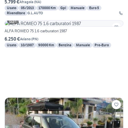
5.799 €
Afragola
(
NA
)
Usato
05/2013
170000 Km
Gpl
Manuale
Euro 5
Rivenditore
G.L.AUTO
6
ALFA ROMEO 75 1.6 carburatori 1987
6.250 €
Aviano
(
PN
)
Usato
10/1987
90000 Km
Benzina
Manuale
Pre-Euro