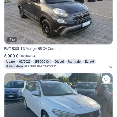
8
FIAT 500L 1.3 Multijet 95 CV Connect
8.900 €
Salerno
(
SA
)
Usato
07/2022
155000 Km
Diesel
Manuale
Euro 6
Rivenditore
GROUP GM CARS S.R.L.