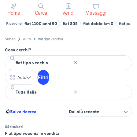
Home
Cerca
Vendi
Messaggi
fiat 1100 anni 50
fiat 805
fiat doblo km 0
fiat pan
Ricerche
Subito
Auto
fiat tipo vecchia
Cosa cerchi?
Filtri
Auto
Salva ricerca
Dal più recente
64 risultati
Fiat tipo vecchia in vendita