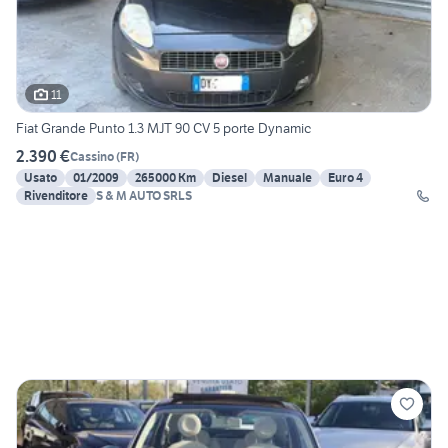
11
Fiat Grande Punto 1.3 MJT 90 CV 5 porte Dynamic
2.390 €
Cassino
(
FR
)
Usato
01/2009
265000 Km
Diesel
Manuale
Euro 4
Rivenditore
S & M AUTO SRLS