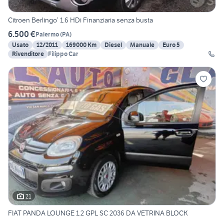
Citroen Berlingo’ 1.6 HDi Finanziaria senza busta
6.500 €
Palermo
(
PA
)
Usato
12/2011
169000 Km
Diesel
Manuale
Euro 5
Rivenditore
Filippo Car
21
FIAT PANDA LOUNGE 1.2 GPL SC 2036 DA VETRINA BLOCK