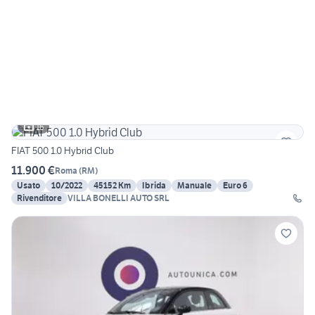
16
FIAT 500 1.0 Hybrid Club
11.900 €
Roma
(
RM
)
Usato
10/2022
45152 Km
Ibrida
Manuale
Euro 6
Rivenditore
VILLA BONELLI AUTO SRL