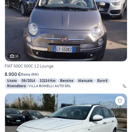
16
FIAT 500C 500C 1.2 Lounge
8.900 €
Roma
(
RM
)
Usato
09/2014
32134 Km
Benzina
Manuale
Euro 6
Rivenditore
VILLA BONELLI AUTO SRL