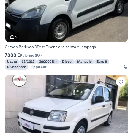
5
Citroen Berlingo’3Post Finanziaria senza bustapaga
7.000 €
Palermo
(
PA
)
Usato
12/2017
200000 Km
Diesel
Manuale
Euro 6
Rivenditore
Filippo Car