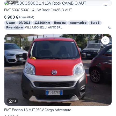
17
FIAT 500C 500C 1.4 16V Rock CAMBIO AUT
6.900 €
Roma
(
RM
)
Usato
07/2013
128800 Km
Benzina
Automatico
Euro 5
Rivenditore
VILLA BONELLI AUTO SRL
14
FIAT Fiorino 1.3 MJT 95CV Cargo Adventure