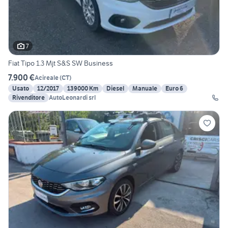
7
Fiat Tipo 1.3 Mjt S&S SW Business
7.900 €
Acireale
(
CT
)
Usato
12/2017
139000 Km
Diesel
Manuale
Euro 6
Rivenditore
AutoLeonardi srl