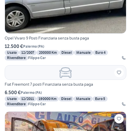
Opel Vivaro 9 Posti Finanziaria senza busta paga
12.500 €
Palermo
(
PA
)
Usato
12/2007
200000 Km
Diesel
Manuale
Euro 4
Rivenditore
Filippo Car
Fiat Freemont 7 posti Finanziaria senza busta paga
6.500 €
Palermo
(
PA
)
Usato
12/2011
190000 Km
Diesel
Manuale
Euro 5
Rivenditore
Filippo Car