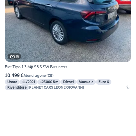
19
Fiat Tipo 1.3 Mjt S&S SW Business
10.499 €
Mondragone
(
CE
)
Usato
11/2021
125000 Km
Diesel
Manuale
Euro 6
Rivenditore
PLANET CARS LEONE GIOVANNI