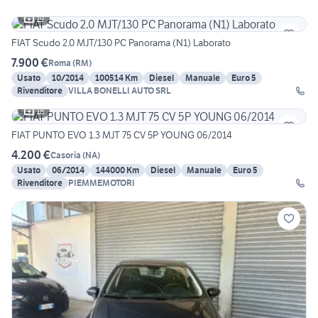
19
FIAT Scudo 2.0 MJT/130 PC Panorama (N1) Laborato
7.900 €
Roma
(
RM
)
Usato
10/2014
100514 Km
Diesel
Manuale
Euro 5
Rivenditore
VILLA BONELLI AUTO SRL
18
FIAT PUNTO EVO 1.3 MJT 75 CV 5P YOUNG 06/2014
4.200 €
Casoria
(
NA
)
Usato
06/2014
144000 Km
Diesel
Manuale
Euro 5
Rivenditore
PIEMMEMOTORI