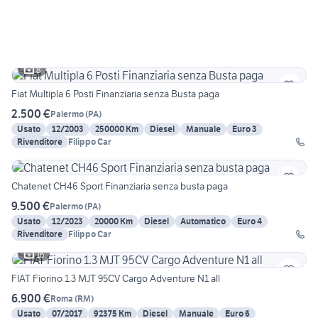
8
Fiat Multipla 6 Posti Finanziaria senza Busta paga
2.500 €
Palermo
(
PA
)
Usato
12/2003
250000 Km
Diesel
Manuale
Euro 3
Rivenditore
Filippo Car
Chatenet CH46 Sport Finanziaria senza busta paga
9.500 €
Palermo
(
PA
)
Usato
12/2023
20000 Km
Diesel
Automatico
Euro 4
Rivenditore
Filippo Car
16
FIAT Fiorino 1.3 MJT 95CV Cargo Adventure N1 all
6.900 €
Roma
(
RM
)
Usato
07/2017
92375 Km
Diesel
Manuale
Euro 6