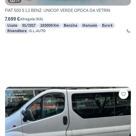
29
FIAT 500 S 1.2 BENZ. UNICOP. VERDE OPOCA DA VETRIN
7.699 €
Afragola
(
NA
)
Usato
01/2017
150000 Km
Benzina
Manuale
Euro 6
Rivenditore
G.L.AUTO