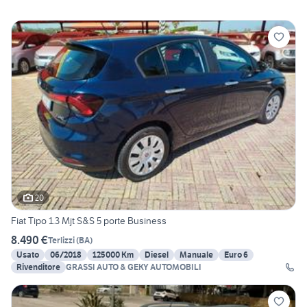
20
Fiat Tipo 1.3 Mjt S&S 5 porte Business
8.490 €
Terlizzi
(
BA
)
Usato
06/2018
125000 Km
Diesel
Manuale
Euro 6
Rivenditore
GRASSI AUTO & GEKY AUTOMOBILI