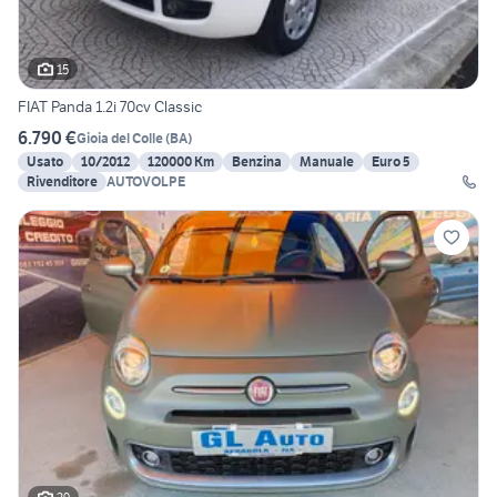
15
FIAT Panda 1.2i 70cv Classic
6.790 €
Gioia del Colle
(
BA
)
Usato
10/2012
120000 Km
Benzina
Manuale
Euro 5
Rivenditore
AUTOVOLPE