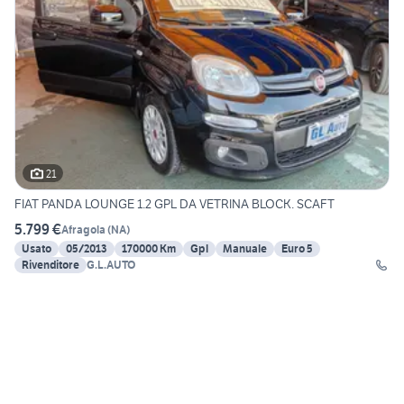
21
FIAT PANDA LOUNGE 1.2 GPL DA VETRINA BLOCK. SCAFT
5.799 €
Afragola
(
NA
)
Usato
05/2013
170000 Km
Gpl
Manuale
Euro 5
Rivenditore
G.L.AUTO