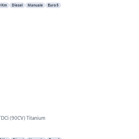
0 Km
Diesel
Manuale
Euro 5
TDCi (90CV) Titanium