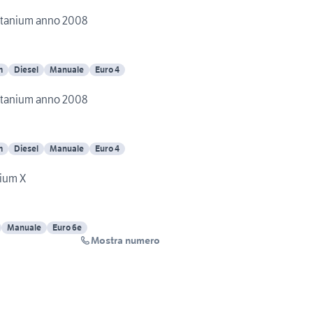
itanium anno 2008
m
Diesel
Manuale
Euro 4
itanium anno 2008
m
Diesel
Manuale
Euro 4
nium X
Manuale
Euro 6e
Mostra numero