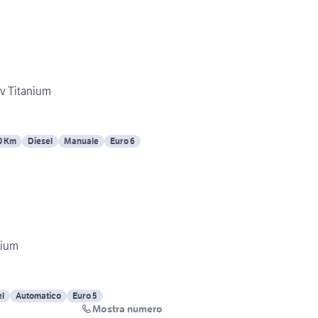
Ford Cmax 1.5 tdi 120 cv Titanium
0 Km
Diesel
Manuale
Euro 6
nium
el
Automatico
Euro 5
Mostra numero