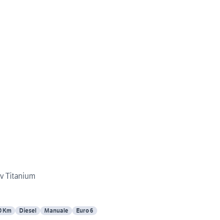
Ford Cmax 1.5 tdi 120 cv Titanium
0 Km
Diesel
Manuale
Euro 6