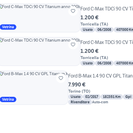
Ford C-Max TDCi 90 CV T
1.200 €
Torricella
(
TA
)
Vetrina
Usato
06/2008
407000 K
Ford C-Max TDCi 90 CV T
1.200 €
Torricella
(
TA
)
Usato
06/2008
407000 K
Ford B-Max 1.4 90 CV GPL Tita
7.990 €
Torino
(
TO
)
Usato
02/2017
182351 Km
Gpl
Vetrina
Rivenditore
Auto-com