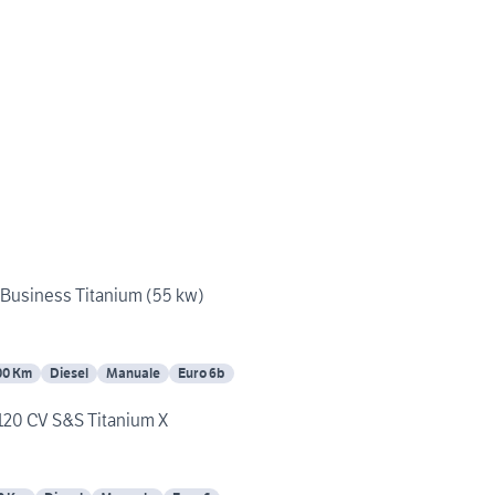
 Business Titanium (55 kw)
00 Km
Diesel
Manuale
Euro 6b
120 CV S&S Titanium X