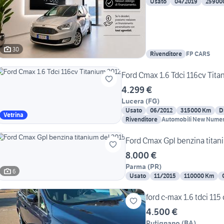
Usato
04/2019
25900
30
Rivenditore
FP CARS
Ford Cmax 1.6 Tdci 116cv Tit
4.299 €
Lucera
(
FG
)
Usato
06/2012
315000 Km
D
Vetrina
Rivenditore
Automobili New Numer
8.000 €
Parma
(
PR
)
6
Usato
11/2015
110000 Km
ford c-max 1.6 tdci 115
4.500 €
Putignano
(
BA
)