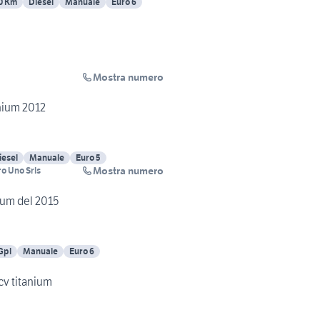
0 Km
Diesel
Manuale
Euro 6
Mostra numero
anium 2012
iesel
Manuale
Euro 5
Mostra numero
o Uno Srls
Ford Cmax Gpl benzina titanium del 2015
Gpl
Manuale
Euro 6
 cv titanium