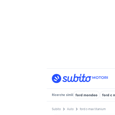
ford mondeo
ford c 
Ricerche
simili
Subito
Auto
ford c-max titanium