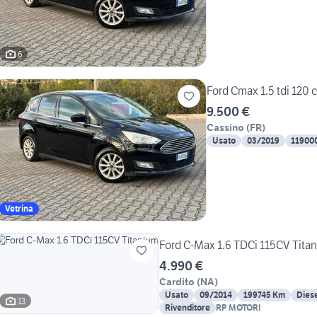
6
9.500 €
Cassino
(
FR
)
Usato
03/2019
11900
Vetrina
Ford C-Max 1.6 TDCi 115CV Tita
4.990 €
Cardito
(
NA
)
Usato
09/2014
199745 Km
Dies
13
Rivenditore
RP MOTORI