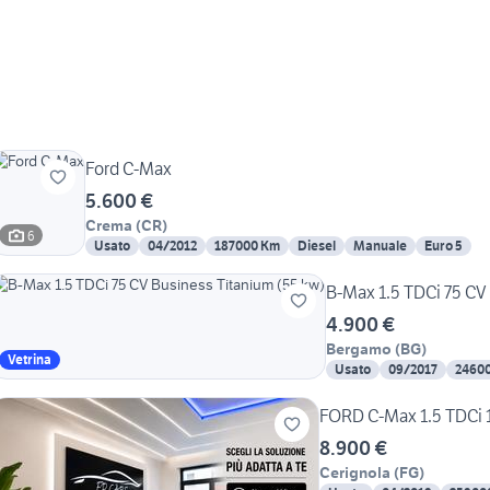
Ford C-Max
5.600 €
Crema
(
CR
)
6
Usato
04/2012
187000 Km
Diesel
Manuale
Euro 5
B-Max 1.5 TDCi 75 CV
4.900 €
Bergamo
(
BG
)
Vetrina
Usato
09/2017
2460
FORD C-Max 1.5 TDCi 
8.900 €
Cerignola
(
FG
)