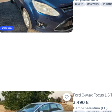
Usato
03/2013
21200
Vetrina
Ford C-Max Focus 1.6 
3.490 €
Campi Salentina
(
LE
)