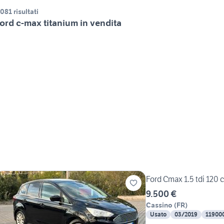
.081 risultati
ord c-max titanium in vendita
9.500 €
Cassino
(
FR
)
Usato
03/2019
11900