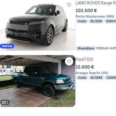
LAND ROVER Range Rov
103.500 €
Porto Mantovano
(
MN
)
Usato
01/2026
6200 
Vetrina
Rivenditore
FERRARI MO
Ford F150
15.000 €
Arsago Seprio
(
VA
)
Usato
01/1998
22000
6