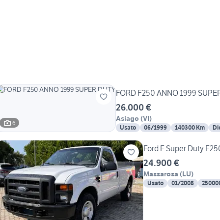
FORD F250 ANNO 1999 SUPE
26.000 €
Asiago
(
VI
)
6
Usato
06/1999
140300 Km
Di
Ford F Super Duty F2
24.900 €
Massarosa
(
LU
)
Usato
01/2008
25000