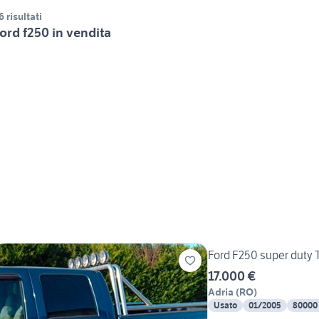
6 risultati
ord f250 in vendita
Ford F250 super duty 
17.000 €
Adria
(
RO
)
Usato
01/2005
80000