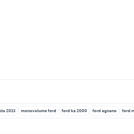
esta 2013
monovolume ford
ford ka 2000
ford agnano
ford 