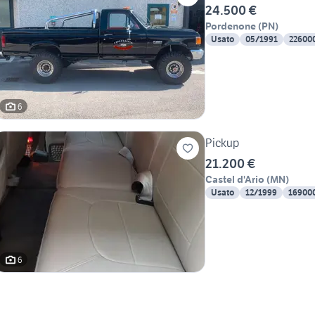
24.500 €
Pordenone
(
PN
)
Usato
05/1991
22600
6
Pickup
21.200 €
Castel d'Ario
(
MN
)
Usato
12/1999
16900
6