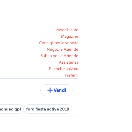
Modelli auto
Magazine
Consigli per la vendita
Negozi e Aziende
Subito per le Aziende
Assistenza
Ricerche salvate
Preferiti
Vendi
mondeo gpl
ford fiesta active 2019
motore ford fiesta 1.4 tdci
f