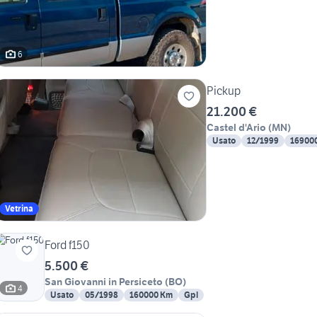
6
Pickup
21.200 €
Castel d'Ario
(
MN
)
Usato
12/1999
16900
Vetrina
Ford f150
5.500 €
San Giovanni in Persiceto
(
BO
)
4
Usato
05/1998
160000 Km
Gpl