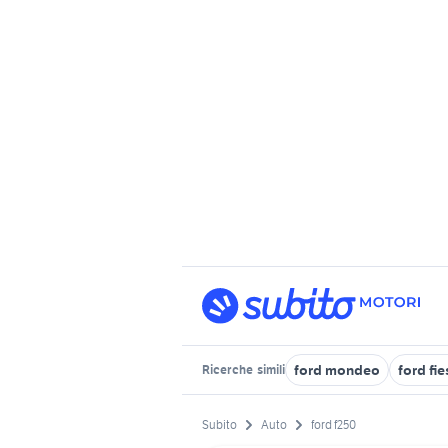
ford mondeo
ford fi
Ricerche
simili
Subito
Auto
ford f250