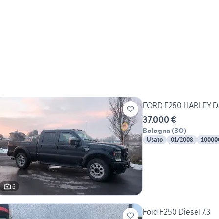
FORD F250 HARLEY D
37.000 €
Bologna
(
BO
)
Usato
01/2008
10000
6
Ford F250 Diesel 7.3