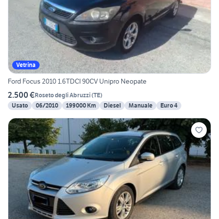
Vetrina
Ford Focus 2010 1.6TDCI 90CV Unipro Neopate
2.500 €
Roseto degli Abruzzi
(
TE
)
Usato
06/2010
199000 Km
Diesel
Manuale
Euro 4