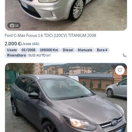
14
Ford C-Max Focus 1.6 TDCi (110CV) TITANIUM 2008
2.000 €
Licata
(
AG
)
Usato
03/2008
199000 Km
Diesel
Manuale
Euro 4
Rivenditore
SUD AUTO srl