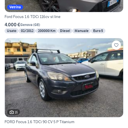
Vetrina
Ford Focus 1.6 TDCi 116cv st line
4.000 €
Genova
(
GE
)
Usato
02/2012
200000 Km
Diesel
Manuale
Euro 5
16
FORD Focus 1.6 TDCi 90 CV 5 P Titanium