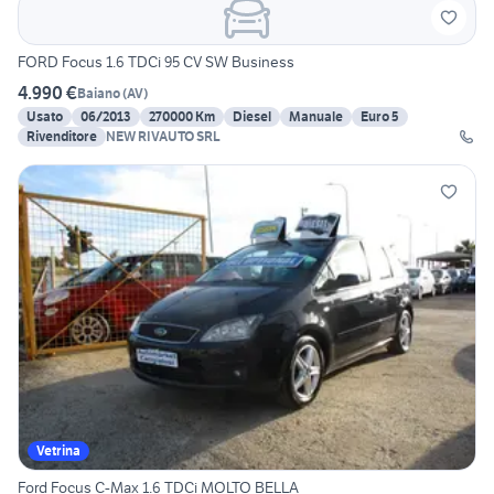
FORD Focus 1.6 TDCi 95 CV SW Business
4.990 €
Baiano
(
AV
)
Usato
06/2013
270000 Km
Diesel
Manuale
Euro 5
Rivenditore
NEW RIVAUTO SRL
Vetrina
Ford Focus C-Max 1.6 TDCi MOLTO BELLA