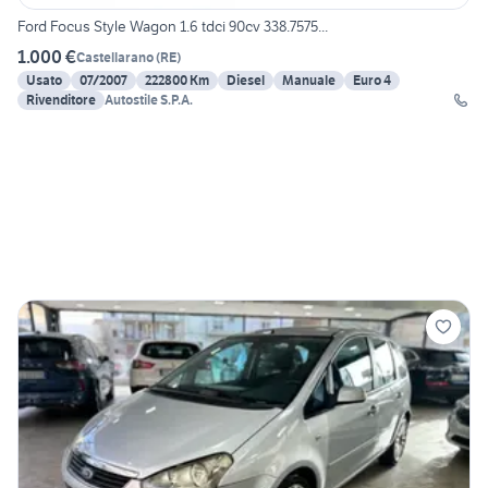
Ford Focus Style Wagon 1.6 tdci 90cv 338.7575...
1.000 €
Castellarano
(
RE
)
Usato
07/2007
222800 Km
Diesel
Manuale
Euro 4
Rivenditore
Autostile S.P.A.