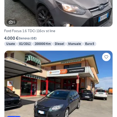
6
Ford Focus 1.6 TDCi 116cv st line
4.000 €
Genova
(
GE
)
Usato
02/2012
200000 Km
Diesel
Manuale
Euro 5