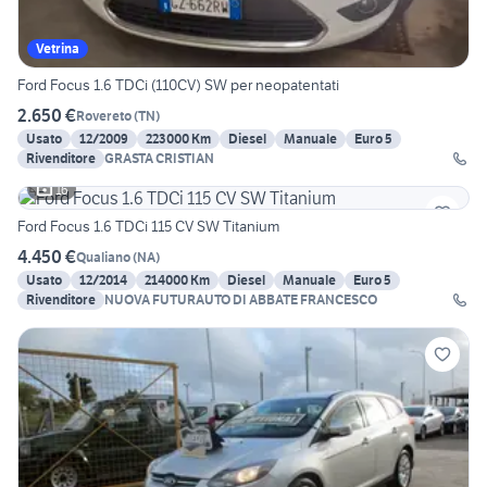
Vetrina
Ford Focus 1.6 TDCi (110CV) SW per neopatentati
2.650 €
Rovereto
(
TN
)
Usato
12/2009
223000 Km
Diesel
Manuale
Euro 5
Rivenditore
GRASTA CRISTIAN
16
Ford Focus 1.6 TDCi 115 CV SW Titanium
4.450 €
Qualiano
(
NA
)
Usato
12/2014
214000 Km
Diesel
Manuale
Euro 5
Rivenditore
NUOVA FUTURAUTO DI ABBATE FRANCESCO