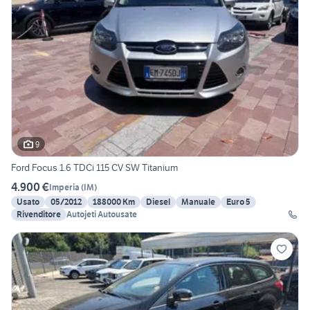
9
Ford Focus 1.6 TDCi 115 CV SW Titanium
4.900 €
Imperia
(
IM
)
Usato
05/2012
188000 Km
Diesel
Manuale
Euro 5
Rivenditore
Autojeti Autousate