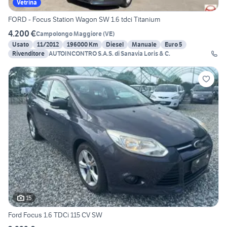
Vetrina
FORD - Focus Station Wagon SW 1.6 tdci Titanium
4.200 €
Campolongo Maggiore
(
VE
)
Usato
11/2012
196000 Km
Diesel
Manuale
Euro 5
Rivenditore
AUTOINCONTRO S.A.S. di Sanavia Loris & C.
15
Ford Focus 1.6 TDCi 115 CV SW