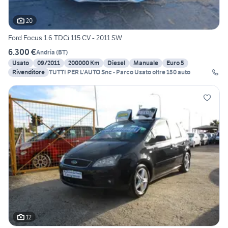
20
Ford Focus 1.6 TDCi 115 CV - 2011 SW
6.300 €
Andria
(
BT
)
Usato
09/2011
200000 Km
Diesel
Manuale
Euro 5
Rivenditore
TUTTI PER L'AUTO Snc - Parco Usato oltre 150 auto
12