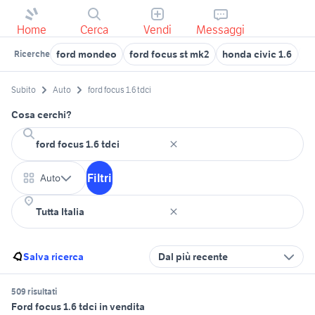
Home
Cerca
Vendi
Messaggi
ford mondeo
ford focus st mk2
honda civic 1.6
fo
Ricerche
Subito
Auto
ford focus 1.6 tdci
Cosa cerchi?
Filtri
Auto
Salva ricerca
Dal più recente
509 risultati
Ford focus 1.6 tdci in vendita