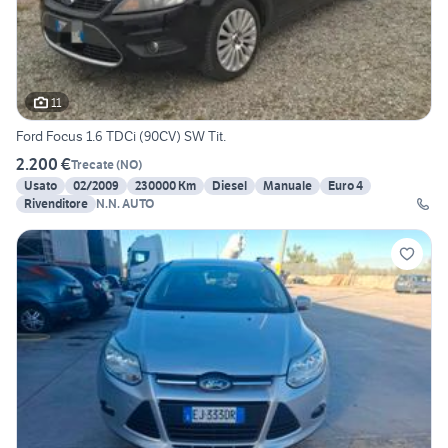
11
Ford Focus 1.6 TDCi (90CV) SW Tit.
2.200 €
Trecate
(
NO
)
Usato
02/2009
230000 Km
Diesel
Manuale
Euro 4
Rivenditore
N.N. AUTO