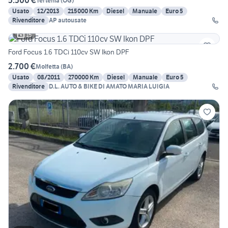
5.500 €
Tertenia
(
OG
)
Usato
12/2013
215000 Km
Diesel
Manuale
Euro 5
Rivenditore
AP autousate
15
Ford Focus 1.6 TDCi 110cv SW Ikon DPF
2.700 €
Molfetta
(
BA
)
Usato
08/2011
270000 Km
Diesel
Manuale
Euro 5
Rivenditore
D.L. AUTO & BIKE DI AMATO MARIA LUIGIA