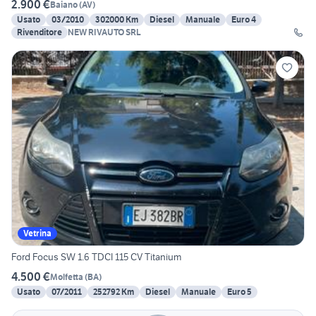
2.900 €
Baiano
(
AV
)
Usato
03/2010
302000 Km
Diesel
Manuale
Euro 4
Rivenditore
NEW RIVAUTO SRL
Vetrina
Ford Focus SW 1.6 TDCI 115 CV Titanium
4.500 €
Molfetta
(
BA
)
Usato
07/2011
252792 Km
Diesel
Manuale
Euro 5