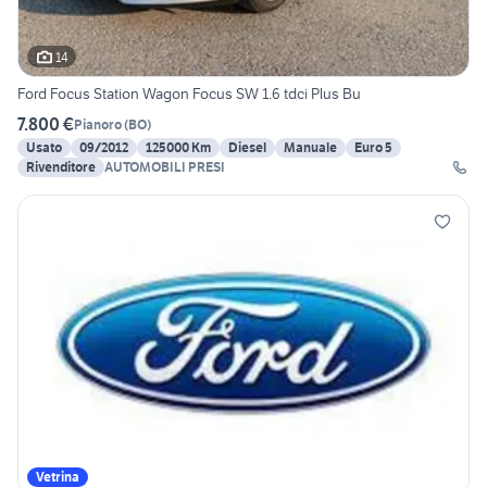
14
Ford Focus Station Wagon Focus SW 1.6 tdci Plus Bu
7.800 €
Pianoro
(
BO
)
Usato
09/2012
125000 Km
Diesel
Manuale
Euro 5
Rivenditore
AUTOMOBILI PRESI
Vetrina