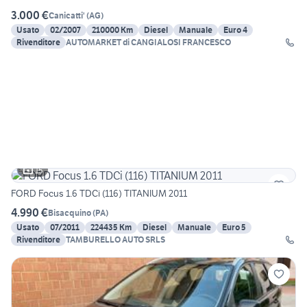
3.000 €
Canicatti'
(
AG
)
Usato
02/2007
210000 Km
Diesel
Manuale
Euro 4
Rivenditore
AUTOMARKET di CANGIALOSI FRANCESCO
15
FORD Focus 1.6 TDCi (116) TITANIUM 2011
4.990 €
Bisacquino
(
PA
)
Usato
07/2011
224435 Km
Diesel
Manuale
Euro 5
Rivenditore
TAMBURELLO AUTO SRLS