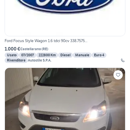
Ford Focus Style Wagon 1.6 tdci 90cv 338.7575...
1.000 €
Castellarano
(
RE
)
Usato
07/2007
222800 Km
Diesel
Manuale
Euro 4
Rivenditore
Autostile S.P.A.