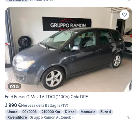
15
Ford Focus C-Max 1.6 TDCi (110CV) Ghia DPF
1.990 €
Nervesa della Battaglia
(
TV
)
Usato
09/2006
210000 Km
Diesel
Manuale
Euro 4
Rivenditore
Gruppo Ramon Automobili