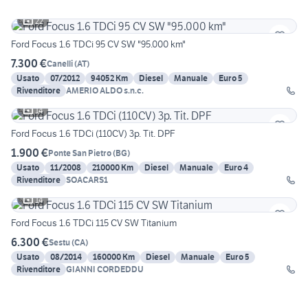
22
Ford Focus 1.6 TDCi 95 CV SW "95.000 km"
7.300 €
Canelli
(
AT
)
Usato
07/2012
94052 Km
Diesel
Manuale
Euro 5
Rivenditore
AMERIO ALDO s.n.c.
14
Ford Focus 1.6 TDCi (110CV) 3p. Tit. DPF
1.900 €
Ponte San Pietro
(
BG
)
Usato
11/2008
210000 Km
Diesel
Manuale
Euro 4
Rivenditore
SOACARS1
14
Ford Focus 1.6 TDCi 115 CV SW Titanium
6.300 €
Sestu
(
CA
)
Usato
08/2014
160000 Km
Diesel
Manuale
Euro 5
Rivenditore
GIANNI CORDEDDU