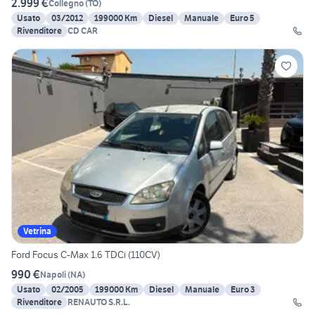
2.999 €
Collegno
(
TO
)
Usato
03/2012
199000 Km
Diesel
Manuale
Euro 5
Rivenditore
CD CAR
Vetrina
Ford Focus C-Max 1.6 TDCi (110CV)
990 €
Napoli
(
NA
)
Usato
02/2005
199000 Km
Diesel
Manuale
Euro 3
Rivenditore
RENAUTO S.R.L.