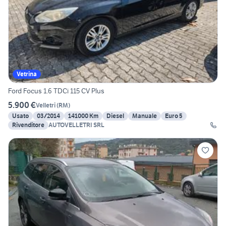
Vetrina
Ford Focus 1.6 TDCi 115 CV Plus
5.900 €
Velletri
(
RM
)
Usato
03/2014
141000 Km
Diesel
Manuale
Euro 5
Rivenditore
AUTOVELLETRI SRL