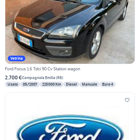
Vetrina
Ford Focus 1.6 Tdci 90 Cv Station wagon
2.700 €
Campagnola Emilia
(
RE
)
Usato
05/2007
225000 Km
Diesel
Manuale
Euro 4