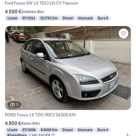
Ford Focus SW 1.6 TDCI 115 CV Titanium
4.500 €
Molfetta
(
BA
)
Usato
07/2011
252792 Km
Diesel
Manuale
Euro 5
13
FORD Focus 1.6 TDCi 90CV 54.000 KM
4.950 €
Roma
(
RM
)
Usato
07/2006
54000 Km
Diesel
Manuale
Euro 4
Rivenditore
CARLEADER.IT