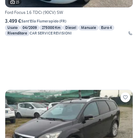
15
Ford Focus 1.6 TDCi (90CV) SW
3.499 €
Sant'Elia Fiumerapido
(
FR
)
Usato
04/2009
275000 Km
Diesel
Manuale
Euro 4
Rivenditore
CAR SERVICE REVISIONI