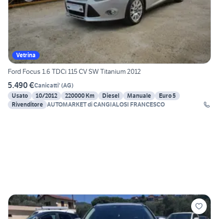
Vetrina
Ford Focus 1.6 TDCi 115 CV SW Titanium 2012
5.490 €
Canicatti'
(
AG
)
Usato
10/2012
220000 Km
Diesel
Manuale
Euro 5
Rivenditore
AUTOMARKET di CANGIALOSI FRANCESCO