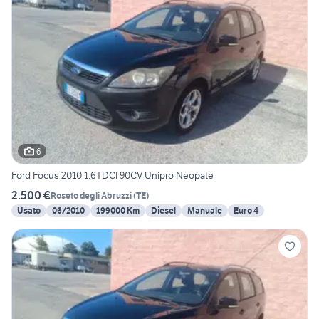
6
Ford Focus 2010 1.6TDCI 90CV Unipro Neopate
2.500 €
Roseto degli Abruzzi
(
TE
)
Usato
06/2010
199000 Km
Diesel
Manuale
Euro 4