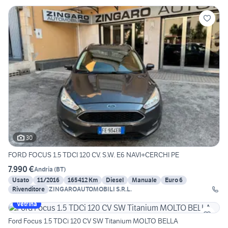
30
FORD FOCUS 1.5 TDCI 120 CV. S.W. E6 NAVI+CERCHI PE
7.990 €
Andria
(
BT
)
Usato
11/2016
165412 Km
Diesel
Manuale
Euro 6
Rivenditore
ZINGAROAUTOMOBILI S.R.L.
Vetrina
Ford Focus 1.5 TDCi 120 CV SW Titanium MOLTO BELLA