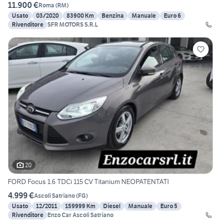
11.900 €
Roma
(
RM
)
Usato
03/2020
83900 Km
Benzina
Manuale
Euro 6
Rivenditore
SFR MOTORS S.R.L
20
FORD Focus 1.6 TDCi 115 CV Titanium NEOPATENTATI
4.999 €
Ascoli Satriano
(
FG
)
Usato
12/2011
159999 Km
Diesel
Manuale
Euro 5
Rivenditore
Enzo Car Ascoli Satriano