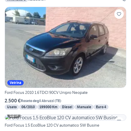
Vetrina
Ford Focus 2010 1.6TDCI 90CV Unipro Neopate
2.500 €
Roseto degli Abruzzi
(
TE
)
Usato
06/2010
199000 Km
Diesel
Manuale
Euro 4
14
Ford Focus 1.5 EcoBlue 120 CV automatico SW Busine