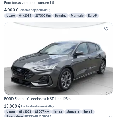
Ford focus versione titanium 1.6
4.000 €
Lettomanoppello
(
PE
)
Usato
04/2014
217000 Km
Benzina
Manuale
Euro 5
FORD Focus 1.0t ecoboost h ST-Line 125cv
13.800 €
Porto Mantovano
(
MN
)
Usato
03/2022
83097 Km
Ibrida
Manuale
Euro 6
Rivenditore
FERRARI MOTORS