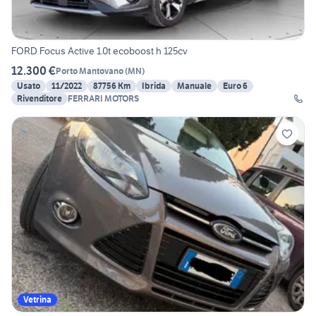
FORD Focus Active 1.0t ecoboost h 125cv
12.300 €
Porto Mantovano
(
MN
)
Usato
11/2022
87756 Km
Ibrida
Manuale
Euro 6
Rivenditore
FERRARI MOTORS
Vetrina