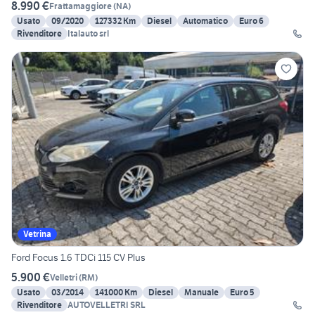
8.990 €
Frattamaggiore
(
NA
)
Usato
09/2020
127332 Km
Diesel
Automatico
Euro 6
Rivenditore
Italauto srl
Vetrina
Ford Focus 1.6 TDCi 115 CV Plus
5.900 €
Velletri
(
RM
)
Usato
03/2014
141000 Km
Diesel
Manuale
Euro 5
Rivenditore
AUTOVELLETRI SRL