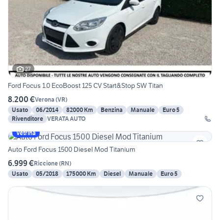
27
Ford Focus 1.0 EcoBoost 125 CV Start&Stop SW Titan
8.200 €
Verona
(
VR
)
Usato
06/2014
82000 Km
Benzina
Manuale
Euro 5
Rivenditore
VERATA AUTO
Vetrina
Auto Ford Focus 1500 Diesel Mod Titanium
6.999 €
Riccione
(
RN
)
Usato
05/2018
175000 Km
Diesel
Manuale
Euro 5