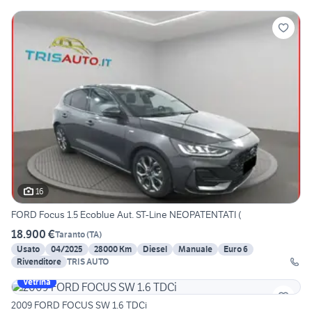
16
FORD Focus 1.5 Ecoblue Aut. ST-Line NEOPATENTATI (
18.900 €
Taranto
(
TA
)
Usato
04/2025
28000 Km
Diesel
Manuale
Euro 6
Rivenditore
TRIS AUTO
Vetrina
2009 FORD FOCUS SW 1.6 TDCi