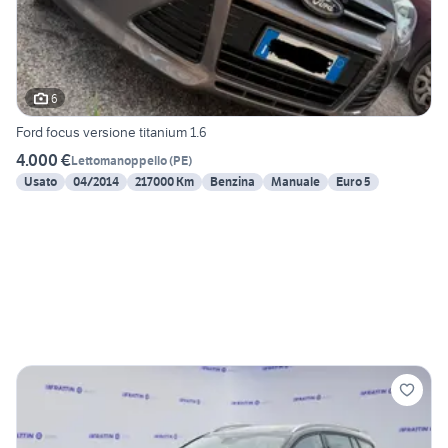
6
Ford focus versione titanium 1.6
4.000 €
Lettomanoppello
(
PE
)
Usato
04/2014
217000 Km
Benzina
Manuale
Euro 5