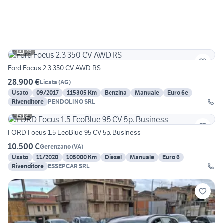
26
Ford Focus 2.3 350 CV AWD RS
28.900 €
Licata
(
AG
)
Usato
09/2017
115305 Km
Benzina
Manuale
Euro 6e
Rivenditore
PENDOLINO SRL
8
FORD Focus 1.5 EcoBlue 95 CV 5p. Business
10.500 €
Gerenzano
(
VA
)
Usato
11/2020
105000 Km
Diesel
Manuale
Euro 6
Rivenditore
ESSEPCAR SRL