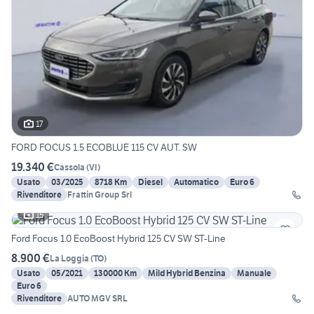
17
FORD FOCUS 1.5 ECOBLUE 115 CV AUT. SW
19.340 €
Cassola
(
VI
)
Usato
03/2025
8718 Km
Diesel
Automatico
Euro 6
Rivenditore
Frattin Group Srl
15
Ford Focus 1.0 EcoBoost Hybrid 125 CV SW ST-Line
8.900 €
La Loggia
(
TO
)
Usato
05/2021
130000 Km
Mild Hybrid Benzina
Manuale
Euro 6
Rivenditore
AUTO MGV SRL