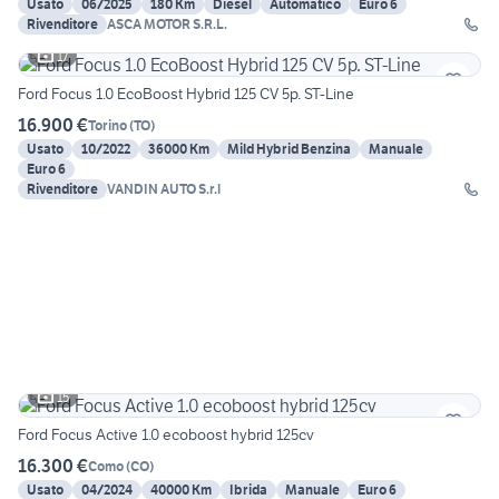
Usato
06/2025
180 Km
Diesel
Automatico
Euro 6
Rivenditore
ASCA MOTOR S.R.L.
17
Ford Focus 1.0 EcoBoost Hybrid 125 CV 5p. ST-Line
16.900 €
Torino
(
TO
)
Usato
10/2022
36000 Km
Mild Hybrid Benzina
Manuale
Euro 6
Rivenditore
VANDIN AUTO S.r.l
15
Ford Focus Active 1.0 ecoboost hybrid 125cv
16.300 €
Como
(
CO
)
Usato
04/2024
40000 Km
Ibrida
Manuale
Euro 6