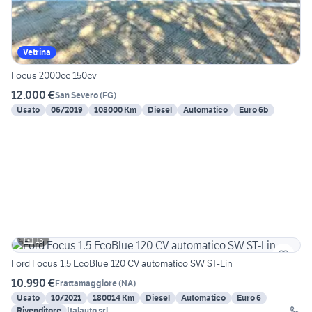
Vetrina
Focus 2000cc 150cv
12.000 €
San Severo
(
FG
)
Usato
06/2019
108000 Km
Diesel
Automatico
Euro 6b
15
Ford Focus 1.5 EcoBlue 120 CV automatico SW ST-Lin
10.990 €
Frattamaggiore
(
NA
)
Usato
10/2021
180014 Km
Diesel
Automatico
Euro 6
Rivenditore
Italauto srl