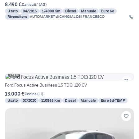
8.490 €
Canicatti'
(
AG
)
Usato
04/2015
174000 Km
Diesel
Manuale
Euro 6e
Rivenditore
AUTOMARKET di CANGIALOSI FRANCESCO
6
Ford Focus Active Business 1.5 TDCi 120 CV
13.000 €
Cecina
(
LI
)
Usato
07/2020
110865 Km
Diesel
Manuale
Euro 6d-TEMP