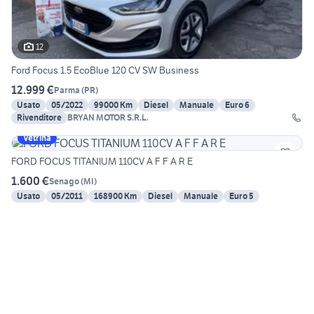
12
Ford Focus 1.5 EcoBlue 120 CV SW Business
12.999 €
Parma
(
PR
)
Usato
05/2022
99000 Km
Diesel
Manuale
Euro 6
Rivenditore
BRYAN MOTOR S.R.L.
Vetrina
FORD FOCUS TITANIUM 110CV A F F A R E
1.600 €
Senago
(
MI
)
Usato
05/2011
168900 Km
Diesel
Manuale
Euro 5