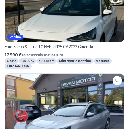
Vetrina
Ford Focus ST-Line 1.0 Hybrid 125 CV 2023 Garanzia
17.990 €
Torrevecchia Teatina
(
CH
)
Usato
10/2023
39000 Km
Mild Hybrid Benzina
Manuale
Euro 6d-TEMP