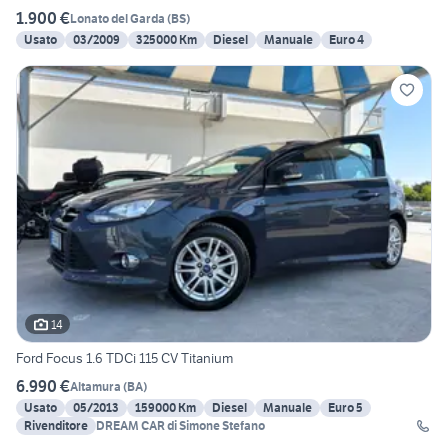
1.900 €
Lonato del Garda
(
BS
)
Usato
03/2009
325000 Km
Diesel
Manuale
Euro 4
14
Ford Focus 1.6 TDCi 115 CV Titanium
6.990 €
Altamura
(
BA
)
Usato
05/2013
159000 Km
Diesel
Manuale
Euro 5
Rivenditore
DREAM CAR di Simone Stefano