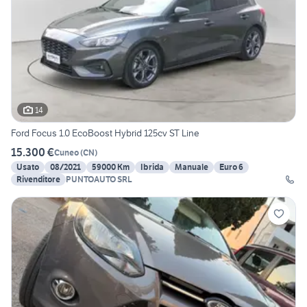
14
Ford Focus 1.0 EcoBoost Hybrid 125cv ST Line
15.300 €
Cuneo
(
CN
)
Usato
08/2021
59000 Km
Ibrida
Manuale
Euro 6
Rivenditore
PUNTOAUTO SRL