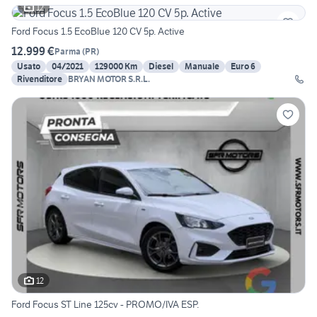
12
Ford Focus 1.5 EcoBlue 120 CV 5p. Active
12.999 €
Parma
(
PR
)
Usato
04/2021
129000 Km
Diesel
Manuale
Euro 6
Rivenditore
BRYAN MOTOR S.R.L.
12
Ford Focus ST Line 125cv - PROMO/IVA ESP.