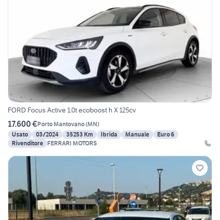
FORD Focus Active 1.0t ecoboost h X 125cv
17.600 €
Porto Mantovano
(
MN
)
Usato
03/2024
35253 Km
Ibrida
Manuale
Euro 6
Rivenditore
FERRARI MOTORS