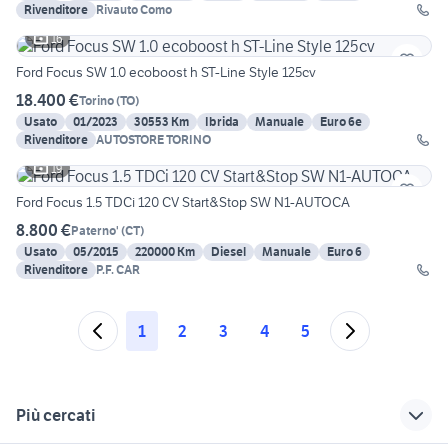
Rivenditore
Rivauto Como
16
Ford Focus SW 1.0 ecoboost h ST-Line Style 125cv
18.400 €
Torino
(
TO
)
Usato
01/2023
30553 Km
Ibrida
Manuale
Euro 6e
Rivenditore
AUTOSTORE TORINO
19
Ford Focus 1.5 TDCi 120 CV Start&Stop SW N1-AUTOCA
8.800 €
Paterno'
(
CT
)
Usato
05/2015
220000 Km
Diesel
Manuale
Euro 6
Rivenditore
P.F. CAR
1
2
3
4
5
Più cercati