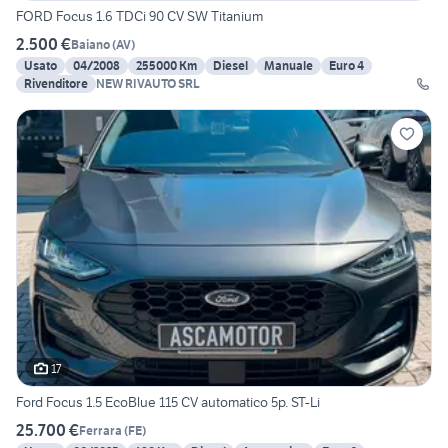
FORD Focus 1.6 TDCi 90 CV SW Titanium
2.500 €
Baiano
(
AV
)
Usato
04/2008
255000 Km
Diesel
Manuale
Euro 4
Rivenditore
NEW RIVAUTO SRL
17
Ford Focus 1.5 EcoBlue 115 CV automatico 5p. ST-Li
25.700 €
Ferrara
(
FE
)