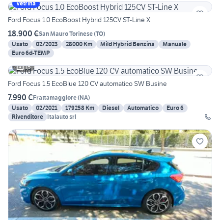
Vetrina
Ford Focus 1.0 EcoBoost Hybrid 125CV ST-Line X
18.900 €
San Mauro Torinese
(
TO
)
Usato
02/2023
28000 Km
Mild Hybrid Benzina
Manuale
Euro 6d-TEMP
15
Ford Focus 1.5 EcoBlue 120 CV automatico SW Busine
7.990 €
Frattamaggiore
(
NA
)
Usato
02/2021
179258 Km
Diesel
Automatico
Euro 6
Rivenditore
Italauto srl