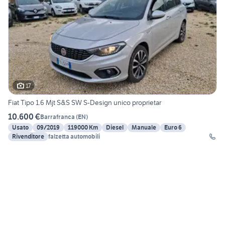
17
Fiat Tipo 1.6 Mjt S&S SW S-Design unico proprietar
10.600 €
Barrafranca
(
EN
)
Usato
09/2019
119000 Km
Diesel
Manuale
Euro 6
Rivenditore
falzetta automobili