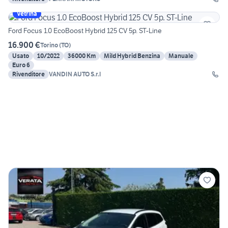
Vetrina
Ford Focus 1.0 EcoBoost Hybrid 125 CV 5p. ST-Line
16.900 €
Torino
(
TO
)
Usato
10/2022
36000 Km
Mild Hybrid Benzina
Manuale
Euro 6
Rivenditore
VANDIN AUTO S.r.l