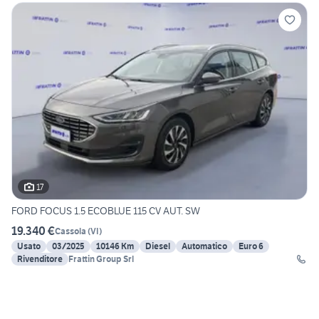
17
FORD FOCUS 1.5 ECOBLUE 115 CV AUT. SW
19.340 €
Cassola
(
VI
)
Usato
03/2025
10146 Km
Diesel
Automatico
Euro 6
Rivenditore
Frattin Group Srl