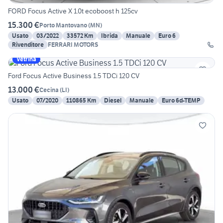
FORD Focus Active X 1.0t ecoboost h 125cv
15.300 €
Porto Mantovano
(
MN
)
Usato
03/2022
33572 Km
Ibrida
Manuale
Euro 6
Rivenditore
FERRARI MOTORS
Vetrina
Ford Focus Active Business 1.5 TDCi 120 CV
13.000 €
Cecina
(
LI
)
Usato
07/2020
110865 Km
Diesel
Manuale
Euro 6d-TEMP