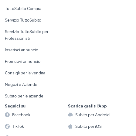
Uffici e Locali
TuttoSubito Compra
commerciali
Servizio TuttoSubito
elettronica
per la casa e la
sports e hobby
Servizio TuttoSubito per
persona
Informatica
Animali
Professionisti
Arredamento e
Console e
Accessori per
Casalinghi
Inserisci annuncio
Videogiochi
animali
Elettrodomestici
Promuovi annuncio
Audio/Video
Musica e Film
Giardino e Fai da te
Consigli per la vendita
Fotografia
Libri e Riviste
Abbigliamento e
Negozi e Aziende
Telefonia
Strumenti Musicali
Accessori
Subito per le aziende
Sports
Tutto per i bambini
Seguici su
Scarica gratis l'App
Biciclette
Facebook
Subito per Android
Collezionismo
TikTok
Subito per iOS