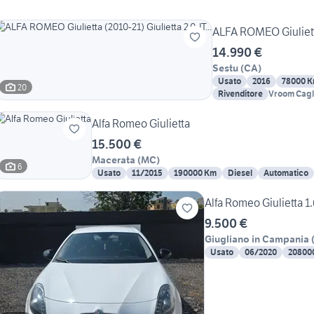
ALFA ROMEO Giulietta 
14.990 €
Sestu
(
CA
)
Usato
2016
78000 
20
Rivenditore
Vroom Cagli
Alfa Romeo Giulietta
15.500 €
Macerata
(
MC
)
6
Usato
11/2015
190000 Km
Diesel
Automatico
Alfa Romeo Giulietta 1
9.500 €
Giugliano in Campania
Usato
06/2020
20800