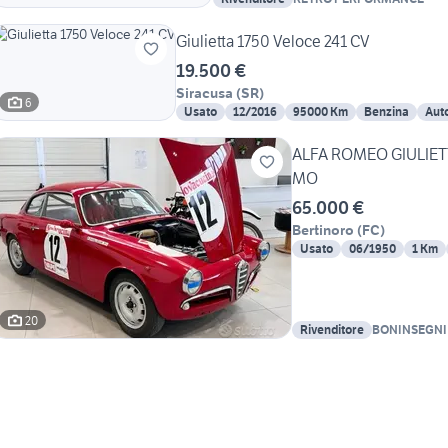
Giulietta 1750 Veloce 241 CV
19.500 €
Siracusa
(
SR
)
6
Usato
12/2016
95000 Km
Benzina
Aut
ALFA ROMEO GIULIETT
MO
65.000 €
Bertinoro
(
FC
)
Usato
06/1950
1 Km
20
Rivenditore
BONINSEGNI