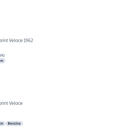
print Veloce 1962
CH
)
Km
print Veloce
Km
Benzina