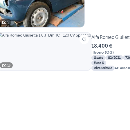
5
Alfa Romeo Giuliett
18.400 €
Ilbono
(
OG
)
Usato
02/2021
73
Euro 6
19
Rivenditore
AC Auto I