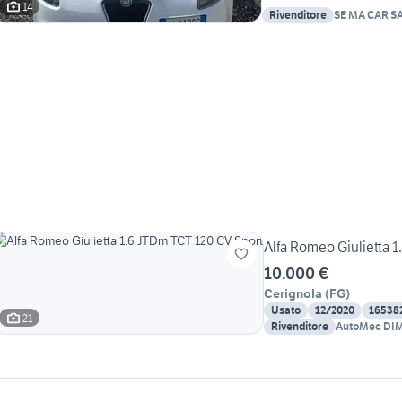
14
Rivenditore
SE MA CAR 
PASQUALE
Alfa Romeo Giulietta 
10.000 €
Cerignola
(
FG
)
Usato
12/2020
16538
21
Rivenditore
AutoMec DIM
Dimallio