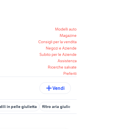
Modelli auto
Magazine
Consigli per la vendita
Negozi e Aziende
Subito per le Aziende
Assistenza
Ricerche salvate
Preferiti
Vendi
dili in pelle giulietta
filtro aria giulietta
giulietta auto Emilia Ro