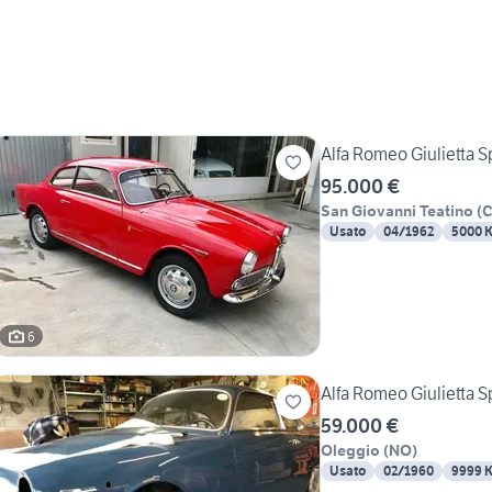
Alfa Romeo Giulietta S
95.000 €
San Giovanni Teatino
(
Usato
04/1962
5000 
6
Alfa Romeo Giulietta S
59.000 €
Oleggio
(
NO
)
Usato
02/1960
9999 