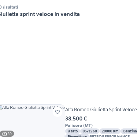
0 risultati
iulietta sprint veloce in vendita
Alfa Romeo Giulietta Sprint Veloce
38.500 €
Policoro
(
MT
)
Usato
05/1960
20000 Km
Benzina
30
Rivenditore
RETRO PERFORMANCE