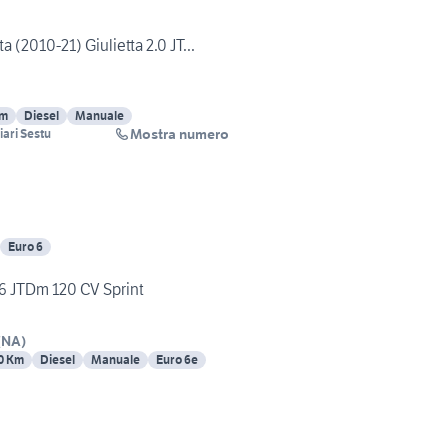
(2010-21) Giulietta 2.0 JT...
Km
Diesel
Manuale
Mostra numero
ari Sestu
Euro 6
.6 JTDm 120 CV Sprint
(
NA
)
0 Km
Diesel
Manuale
Euro 6e