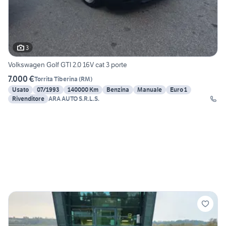
3
Volkswagen Golf GTI 2.0 16V cat 3 porte
7.000 €
Torrita Tiberina
(
RM
)
Usato
07/1993
140000 Km
Benzina
Manuale
Euro 1
Rivenditore
ARA AUTO S.R.L.S.