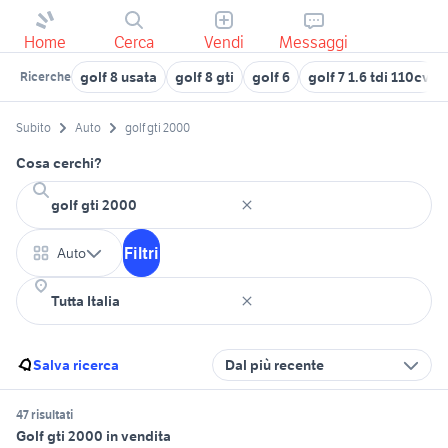
Home
Cerca
Vendi
Messaggi
golf 8 usata
golf 8 gti
golf 6
golf 7 1.6 tdi 110cv
Ricerche
Subito
Auto
golf gti 2000
Cosa cerchi?
Filtri
Auto
Salva ricerca
Dal più recente
47 risultati
Golf gti 2000 in vendita