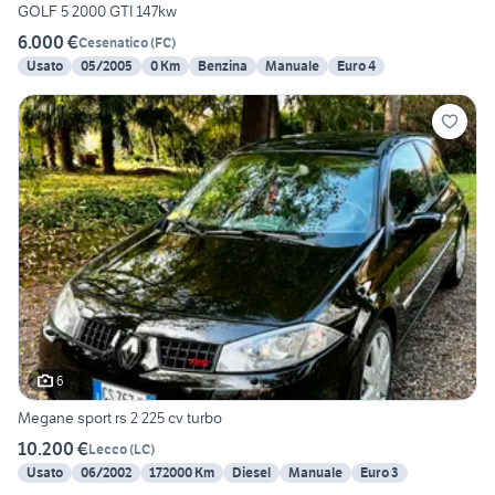
GOLF 5 2000 GTI 147kw
6.000 €
Cesenatico
(
FC
)
Usato
05/2005
0 Km
Benzina
Manuale
Euro 4
6
Megane sport rs 2 225 cv turbo
10.200 €
Lecco
(
LC
)
Usato
06/2002
172000 Km
Diesel
Manuale
Euro 3