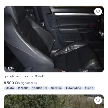
6
golf gti benzina anno 05 full
8.500 €
Cerignola
(
FG
)
Usato
11/2005
186000 Km
Benzina
Automatico
Euro 5