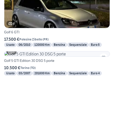
6
Golf 6 GTI
17.500 €
Polesine Zibello
(
PR
)
Usato
06/2010
120000 Km
Benzina
Sequenziale
Euro 5
6
Golf 5 GTI Edition 30 DSG 5 porte
10.500 €
Torino
(
TO
)
Usato
03/2007
201800 Km
Benzina
Sequenziale
Euro 4