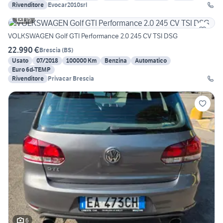
Rivenditore
Evocar2010srl
15
VOLKSWAGEN Golf GTI Performance 2.0 245 CV TSI DSG
22.990 €
Brescia
(
BS
)
Usato
07/2018
100000 Km
Benzina
Automatico
Euro 6d-TEMP
Rivenditore
Privacar Brescia
6