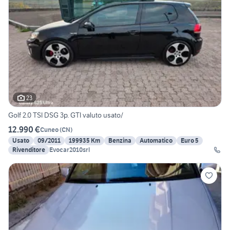
23
Golf 2.0 TSI DSG 3p. GTI valuto usato/
12.990 €
Cuneo
(
CN
)
Usato
09/2011
199935 Km
Benzina
Automatico
Euro 5
Rivenditore
Evocar2010srl