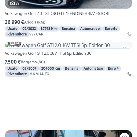
29
Volkswagen Golf 2.0 TSI DSG GTI*FENDINEBBIA*ESTORI
26.990 €
Ariccia
(
RM
)
Usato
02/2022
37743 Km
Benzina
Automatico
Euro 6e
Rivenditore
997 CAR
14
Volkswagen Golf GTI 2.0 16V TFSI 5p. Edition 30
7.500 €
Bergamo
(
BG
)
Usato
05/2007
204000 Km
Benzina
Automatico
Euro 4
Rivenditore
M&M AUTO