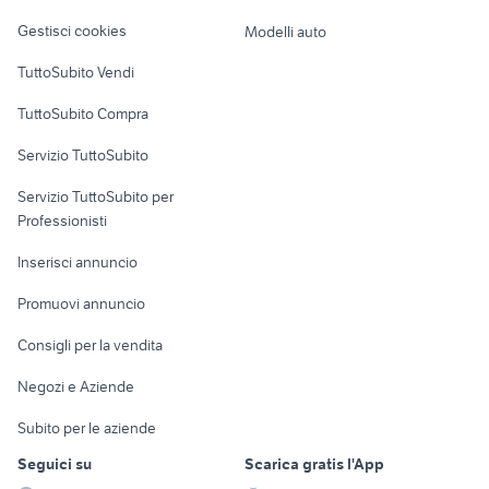
Veicoli commerciali
altro
Gestisci cookies
Modelli auto
Case vacanza
TuttoSubito Vendi
Uffici e Locali
TuttoSubito Compra
commerciali
Servizio TuttoSubito
elettronica
per la casa e la
sports e hobby
Servizio TuttoSubito per
persona
Informatica
Animali
Professionisti
Arredamento e
Console e
Accessori per
Casalinghi
Inserisci annuncio
Videogiochi
animali
Elettrodomestici
Promuovi annuncio
Audio/Video
Musica e Film
Giardino e Fai da te
Consigli per la vendita
Fotografia
Libri e Riviste
Abbigliamento e
Negozi e Aziende
Telefonia
Strumenti Musicali
Accessori
Subito per le aziende
Sports
Tutto per i bambini
Seguici su
Scarica gratis l'App
Biciclette