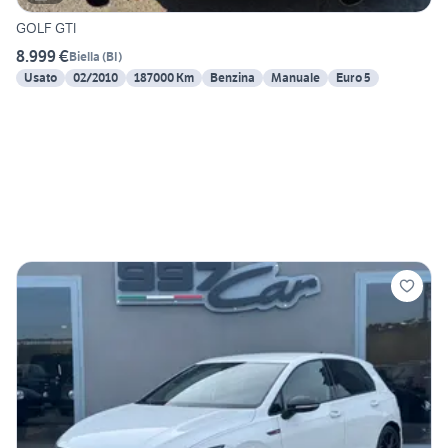
GOLF GTI
8.999 €
Biella
(
BI
)
Usato
02/2010
187000 Km
Benzina
Manuale
Euro 5