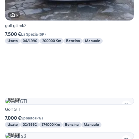
6
golf gti mk2
7.500 €
La Spezia
(
SP
)
Usato
04/1990
200000 Km
Benzina
Manuale
6
Golf GTI
7.000 €
Spoleto
(
PG
)
Usato
02/1992
174000 Km
Benzina
Manuale
6