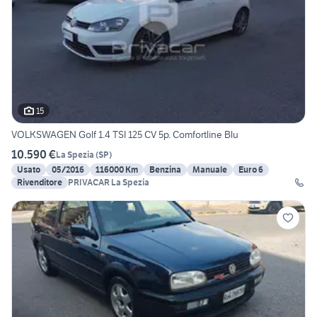
15
VOLKSWAGEN Golf 1.4 TSI 125 CV 5p. Comfortline Blu
10.590 €
La Spezia
(
SP
)
Usato
05/2016
116000 Km
Benzina
Manuale
Euro 6
Rivenditore
PRIVACAR La Spezia