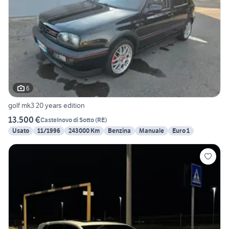
6
golf mk3 20 years edition
13.500 €
Castelnovo di Sotto
(
RE
)
Usato
11/1996
243000 Km
Benzina
Manuale
Euro 1