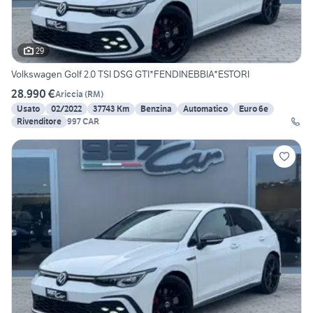
29
Volkswagen Golf 2.0 TSI DSG GTI*FENDINEBBIA*ESTORI
28.990 €
Ariccia
(
RM
)
Usato
02/2022
37743 Km
Benzina
Automatico
Euro 6e
Rivenditore
997 CAR