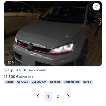
6
golf gti 1.4 tsi dsg neopatentati
11.800 €
Monza
(
MB
)
Usato
05/2014
213000 Km
Benzina
Automatico
Euro 5
1
2