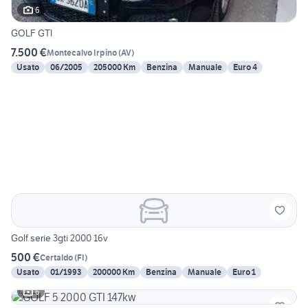
6
GOLF GTI
7.500 €
Montecalvo Irpino
(
AV
)
Usato
06/2005
205000 Km
Benzina
Manuale
Euro 4
Golf serie 3gti 2000 16v
500 €
Certaldo
(
FI
)
Usato
01/1993
200000 Km
Benzina
Manuale
Euro 1
6