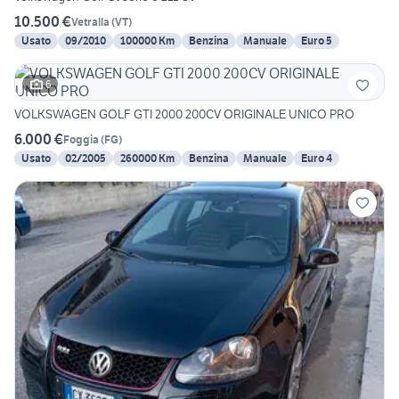
10.500 €
Vetralla
(
VT
)
Usato
09/2010
100000 Km
Benzina
Manuale
Euro 5
6
VOLKSWAGEN GOLF GTI 2000 200CV ORIGINALE UNICO PRO
6.000 €
Foggia
(
FG
)
Usato
02/2005
260000 Km
Benzina
Manuale
Euro 4