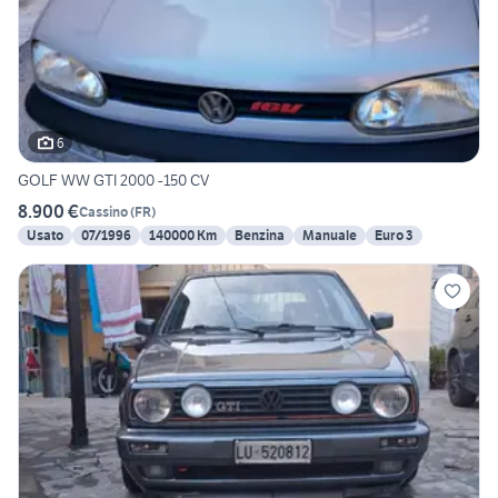
6
GOLF WW GTI 2000 -150 CV
8.900 €
Cassino
(
FR
)
Usato
07/1996
140000 Km
Benzina
Manuale
Euro 3