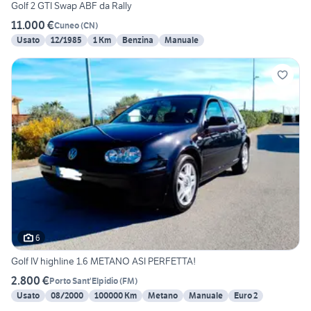
Golf 2 GTI Swap ABF da Rally
11.000 €
Cuneo
(
CN
)
Usato
12/1985
1 Km
Benzina
Manuale
6
Golf IV highline 1.6 METANO ASI PERFETTA!
2.800 €
Porto Sant'Elpidio
(
FM
)
Usato
08/2000
100000 Km
Metano
Manuale
Euro 2