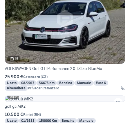
15
VOLKSWAGEN Golf GTI Performance 2.0 TSI 5p. BlueMo
25.900 €
Catanzaro
(
CZ
)
Usato
08/2017
56675 Km
Benzina
Manuale
Euro 6
Rivenditore
Privacar Catanzaro
6
golf gti MK2
10.500 €
Rimini
(
RN
)
Usato
01/1988
150000 Km
Benzina
Manuale