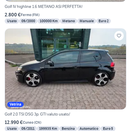
Golf IV highline 1.6 METANO ASI PERFETTA!
2.800 €
Fermo
(
FM
)
Usato
09/2000
100000 Km
Metano
Manuale
Euro 2
Vetrina
Golf 2.0 TSI DSG 3p. GTI valuto usato/
12.990 €
Cuneo
(
CN
)
Usato
09/2011
199935 Km
Benzina
Automatico
Euro 5