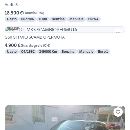
Audi s3
18.500 €
Lanuvio
(
RM
)
Usato
06/2007
0 Km
Benzina
Manuale
Euro 4
6
Golf GTI MK3 SCAMBIOPERMUTA
4.900 €
Guardiagrele
(
CH
)
Usato
04/1992
249000 Km
Benzina
Manuale
Euro 1