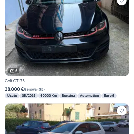
6
Golf GTI 7.5
28.000 €
Genova
(
GE
)
Usato
05/2019
60000 Km
Benzina
Automatico
Euro 6