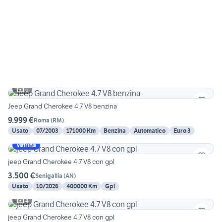
6
Jeep Grand Cherokee 4.7 V8 benzina
9.999 €
Roma
(
RM
)
Usato
07/2003
171000 Km
Benzina
Automatico
Euro 3
Vetrina
jeep Grand Cherokee 4.7 V8 con gpl
3.500 €
Senigallia
(
AN
)
Usato
10/2026
400000 Km
Gpl
4
jeep Grand Cherokee 4.7 V8 con gpl