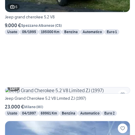
6
Jeep grand cherokee 5.2 V8
9.000 €
Spezzano Albanese
(
CS
)
Usato
09/1995
195000 Km
Benzina
Automatico
Euro 1
6
Jeep Grand Cherokee 5.2 V8 Limited ZJ (1997)
23.000 €
Milano
(
MI
)
Usato
04/1997
69961 Km
Benzina
Automatico
Euro 2