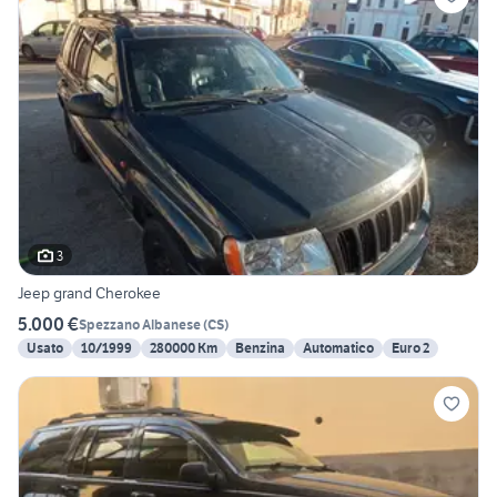
3
Jeep grand Cherokee
5.000 €
Spezzano Albanese
(
CS
)
Usato
10/1999
280000 Km
Benzina
Automatico
Euro 2