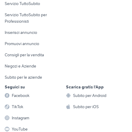
Servizio TuttoSubito
elettronica
per la casa e la
sports e hobby
Servizio TuttoSubito per
persona
Informatica
Animali
Professionisti
Arredamento e
Console e
Accessori per
Casalinghi
Inserisci annuncio
Videogiochi
animali
Elettrodomestici
Promuovi annuncio
Audio/Video
Musica e Film
Giardino e Fai da te
Consigli per la vendita
Fotografia
Libri e Riviste
Abbigliamento e
Negozi e Aziende
Telefonia
Strumenti Musicali
Accessori
Subito per le aziende
Sports
Tutto per i bambini
Seguici su
Scarica gratis l'App
Biciclette
Facebook
Subito per Android
Collezionismo
TikTok
Subito per iOS
Instagram
YouTube