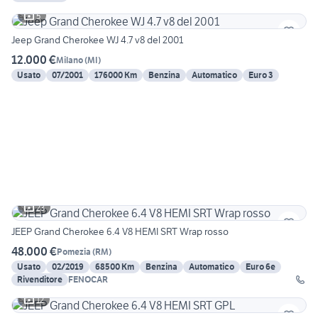
5
Jeep Grand Cherokee WJ 4.7 v8 del 2001
12.000 €
Milano
(
MI
)
Usato
07/2001
176000 Km
Benzina
Automatico
Euro 3
23
JEEP Grand Cherokee 6.4 V8 HEMI SRT Wrap rosso
48.000 €
Pomezia
(
RM
)
Usato
02/2019
68500 Km
Benzina
Automatico
Euro 6e
Rivenditore
FENOCAR
12