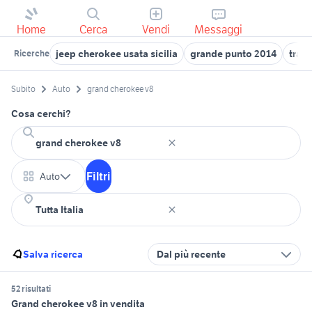
Home
Cerca
Vendi
Messaggi
jeep cherokee usata sicilia
grande punto 2014
tras
Ricerche
Subito
Auto
grand cherokee v8
Cosa cerchi?
Filtri
Auto
Salva ricerca
Dal più recente
52 risultati
Grand cherokee v8 in vendita