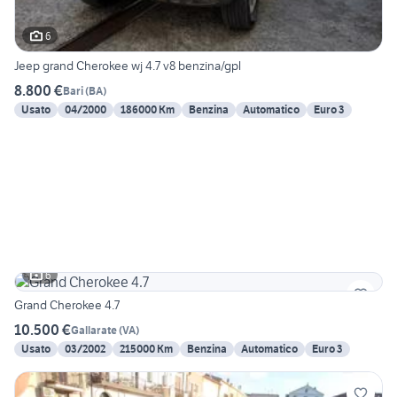
6
Jeep grand Cherokee wj 4.7 v8 benzina/gpl
8.800 €
Bari
(
BA
)
Usato
04/2000
186000 Km
Benzina
Automatico
Euro 3
6
Grand Cherokee 4.7
10.500 €
Gallarate
(
VA
)
Usato
03/2002
215000 Km
Benzina
Automatico
Euro 3