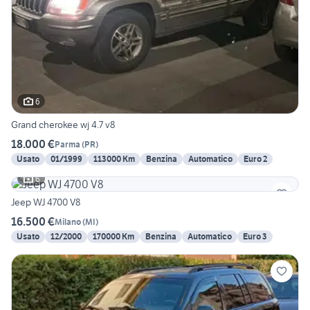
6
Grand cherokee wj 4.7 v8
18.000 €
Parma
(
PR
)
Usato
01/1999
113000 Km
Benzina
Automatico
Euro 2
6
Jeep WJ 4700 V8
16.500 €
Milano
(
MI
)
Usato
12/2000
170000 Km
Benzina
Automatico
Euro 3