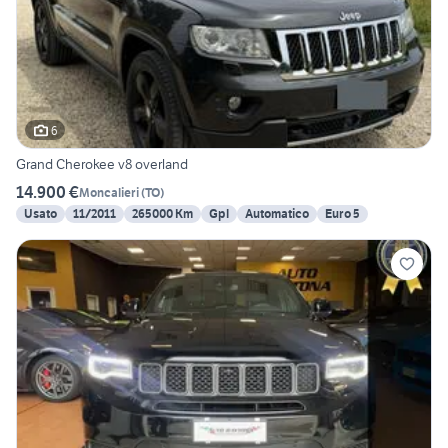
6
Grand Cherokee v8 overland
14.900 €
Moncalieri
(
TO
)
Usato
11/2011
265000 Km
Gpl
Automatico
Euro 5