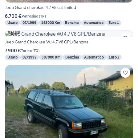
Jeep Grand cherokee 4.7 V8 cat limited
6.700 €
Petrosino
(
TP
)
Usato
07/1999
148000 Km
Benzina
Automatico
Euro 1
6
Jeep Grand Cherokee WJ 4.7 V8 GPL/Benzina
7.900 €
Torino
(
TO
)
Usato
02/1999
387000 Km
Benzina
Automatico
Euro 2