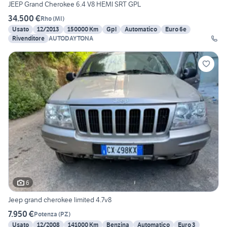
JEEP Grand Cherokee 6.4 V8 HEMI SRT GPL
34.500 €
Rho
(
MI
)
Usato
12/2013
150000 Km
Gpl
Automatico
Euro 6e
Rivenditore
AUTODAYTONA
6
Jeep grand cherokee limited 4.7v8
7.950 €
Potenza
(
PZ
)
Usato
12/2008
141000 Km
Benzina
Automatico
Euro 3