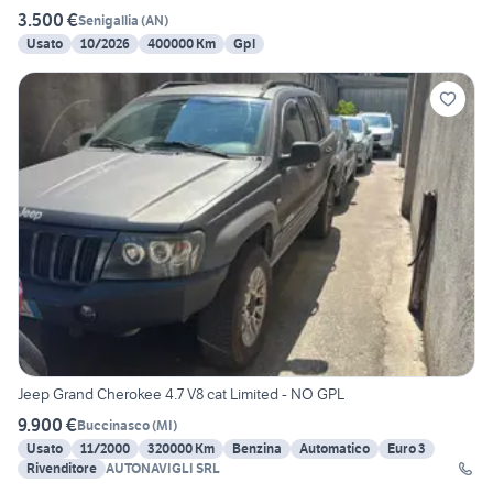
3.500 €
Senigallia
(
AN
)
Usato
10/2026
400000 Km
Gpl
Jeep Grand Cherokee 4.7 V8 cat Limited - NO GPL
9.900 €
Buccinasco
(
MI
)
Usato
11/2000
320000 Km
Benzina
Automatico
Euro 3
Rivenditore
AUTONAVIGLI SRL