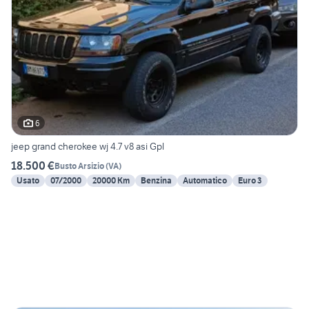
6
jeep grand cherokee wj 4.7 v8 asi Gpl
18.500 €
Busto Arsizio
(
VA
)
Usato
07/2000
20000 Km
Benzina
Automatico
Euro 3