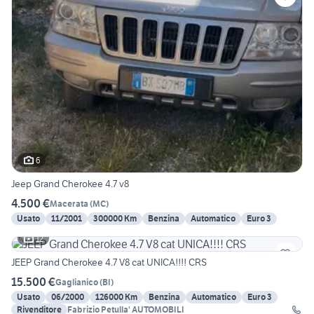
6
Jeep Grand Cherokee 4.7 v8
4.500 €
Macerata
(
MC
)
Usato
11/2001
300000 Km
Benzina
Automatico
Euro 3
12
JEEP Grand Cherokee 4.7 V8 cat UNICA!!!! CRS
15.500 €
Gaglianico
(
BI
)
Usato
06/2000
126000 Km
Benzina
Automatico
Euro 3
Rivenditore
Fabrizio Petulla' AUTOMOBILI