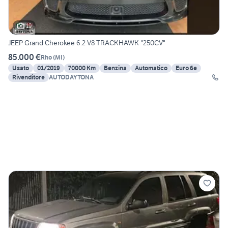
19
JEEP Grand Cherokee 6.2 V8 TRACKHAWK "250CV"
85.000 €
Rho
(
MI
)
Usato
01/2019
70000 Km
Benzina
Automatico
Euro 6e
Rivenditore
AUTODAYTONA