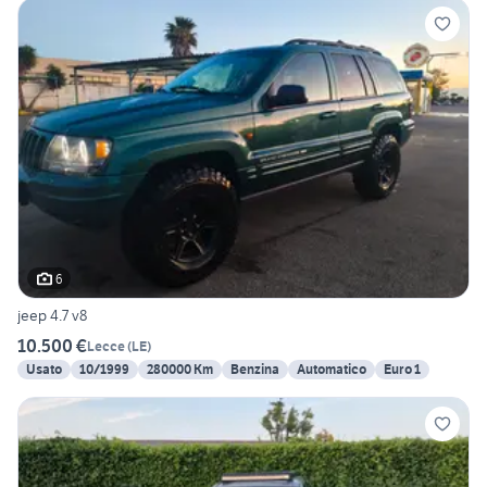
6
jeep 4.7 v8
10.500 €
Lecce
(
LE
)
Usato
10/1999
280000 Km
Benzina
Automatico
Euro 1