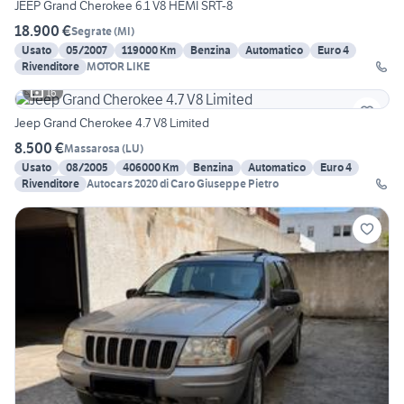
JEEP Grand Cherokee 6.1 V8 HEMI SRT-8
18.900 €
Segrate
(
MI
)
Usato
05/2007
119000 Km
Benzina
Automatico
Euro 4
Rivenditore
MOTOR LIKE
16
Jeep Grand Cherokee 4.7 V8 Limited
8.500 €
Massarosa
(
LU
)
Usato
08/2005
406000 Km
Benzina
Automatico
Euro 4
Rivenditore
Autocars 2020 di Caro Giuseppe Pietro