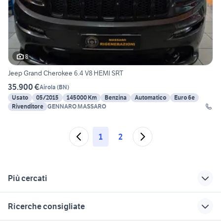
8
Jeep Grand Cherokee 6.4 V8 HEMI SRT
35.900 €
Airola
(
BN
)
Usato
05/2015
145000 Km
Benzina
Automatico
Euro 6e
Rivenditore
GENNARO MASSARO
1
2
Più cercati
Correlati
Richerche simili
Suggerimenti
Ricerche consigliate
ferrari
land rover v8
grand cherokee