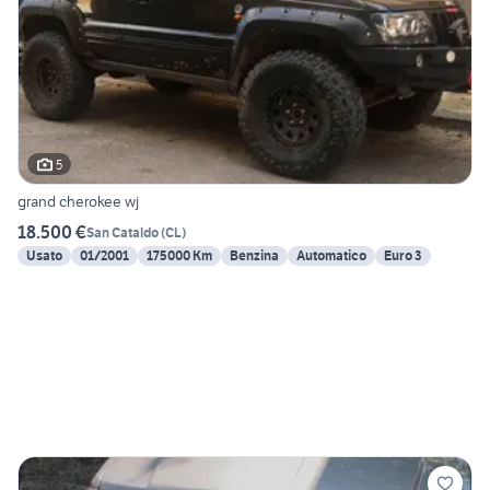
5
grand cherokee wj
18.500 €
San Cataldo
(
CL
)
Usato
01/2001
175000 Km
Benzina
Automatico
Euro 3