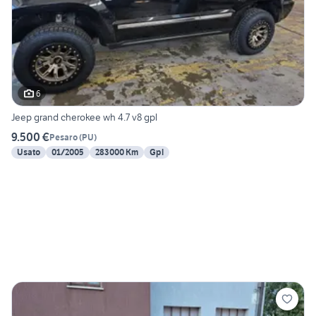
6
Jeep grand cherokee wh 4.7 v8 gpl
9.500 €
Pesaro
(
PU
)
Usato
01/2005
283000 Km
Gpl