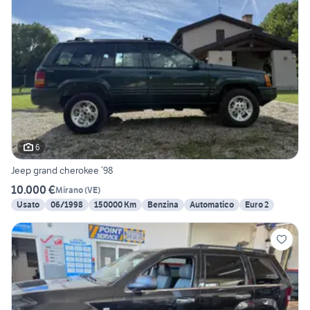
6
Jeep grand cherokee ‘98
10.000 €
Mirano
(
VE
)
Usato
06/1998
150000 Km
Benzina
Automatico
Euro 2