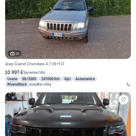
26
Jeep Grand Cherokee 4.7 V8 H.O.
10.997 €
Saronno
(
VA
)
Usato
05/2003
247000 Km
Gpl
Automatico
Rivenditore
AutoBerretta