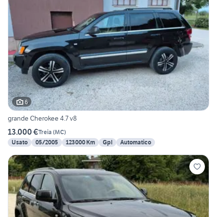
6
grande Cherokee 4.7 v8
13.000 €
Treia
(
MC
)
Usato
05/2005
123000 Km
Gpl
Automatico