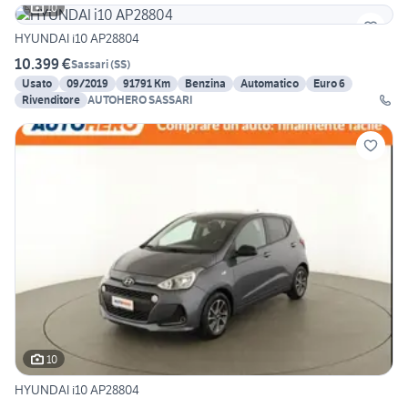
10
HYUNDAI i10 AP28804
10.399 €
Sassari
(
SS
)
Usato
09/2019
91791 Km
Benzina
Automatico
Euro 6
Rivenditore
AUTOHERO SASSARI
10
HYUNDAI i10 AP28804