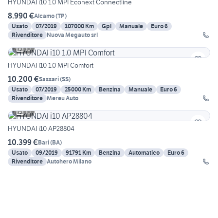
HYUNDAI i10 1.0 MPI Econext Connectline
8.990 €
Alcamo
(
TP
)
Usato
07/2019
107000 Km
Gpl
Manuale
Euro 6
Rivenditore
Nuova Megauto srl
10
HYUNDAI i10 1.0 MPI Comfort
10.200 €
Sassari
(
SS
)
Usato
07/2019
25000 Km
Benzina
Manuale
Euro 6
Rivenditore
Mereu Auto
10
HYUNDAI i10 AP28804
10.399 €
Bari
(
BA
)
Usato
09/2019
91791 Km
Benzina
Automatico
Euro 6
Rivenditore
Autohero Milano