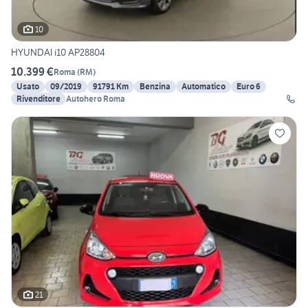
10
HYUNDAI i10 AP28804
10.399 €
Roma
(
RM
)
Usato
09/2019
91791 Km
Benzina
Automatico
Euro 6
Rivenditore
Autohero Roma
21