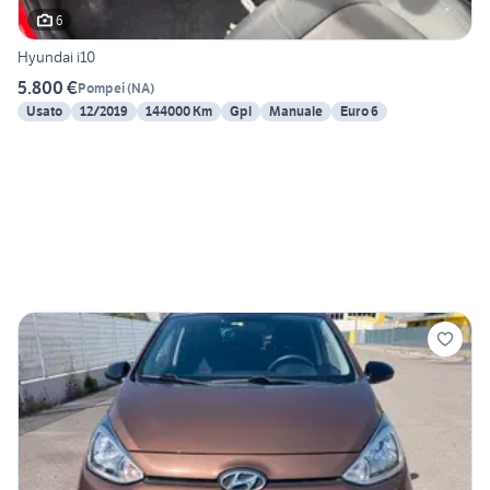
6
Hyundai i10
5.800 €
Pompei
(
NA
)
Usato
12/2019
144000 Km
Gpl
Manuale
Euro 6