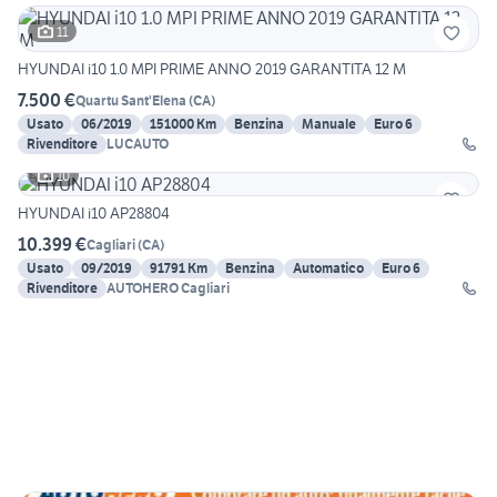
11
HYUNDAI i10 1.0 MPI PRIME ANNO 2019 GARANTITA 12 M
7.500 €
Quartu Sant'Elena
(
CA
)
Usato
06/2019
151000 Km
Benzina
Manuale
Euro 6
Rivenditore
LUCAUTO
10
HYUNDAI i10 AP28804
10.399 €
Cagliari
(
CA
)
Usato
09/2019
91791 Km
Benzina
Automatico
Euro 6
Rivenditore
AUTOHERO Cagliari