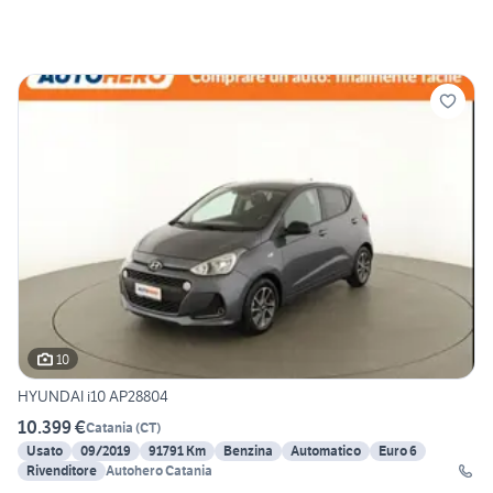
10
HYUNDAI i10 AP28804
10.399 €
Catania
(
CT
)
Usato
09/2019
91791 Km
Benzina
Automatico
Euro 6
Rivenditore
Autohero Catania