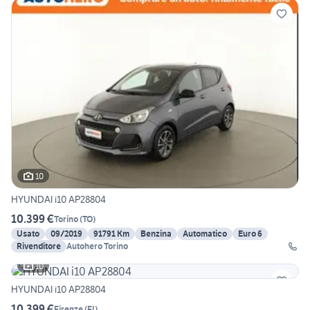
10
HYUNDAI i10 AP28804
10.399 €
Torino
(
TO
)
Usato
09/2019
91791 Km
Benzina
Automatico
Euro 6
Rivenditore
Autohero Torino
10
HYUNDAI i10 AP28804
10.399 €
Firenze
(
FI
)