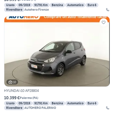
Usato
09/2019
91791 Km
Benzina
Automatico
Euro 6
Rivenditore
Autohero Firenze
10
HYUNDAI i10 AP28804
10.399 €
Palermo
(
PA
)
Usato
09/2019
91791 Km
Benzina
Automatico
Euro 6
Rivenditore
AUTOHERO PALERMO