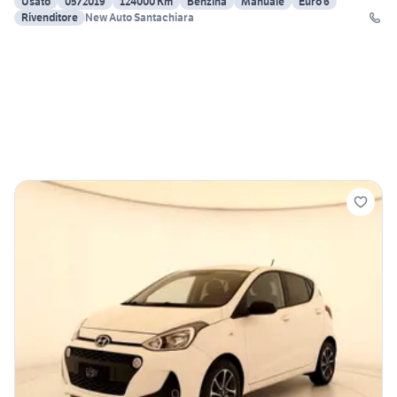
Usato
05/2019
124000 Km
Benzina
Manuale
Euro 6
Rivenditore
New Auto Santachiara