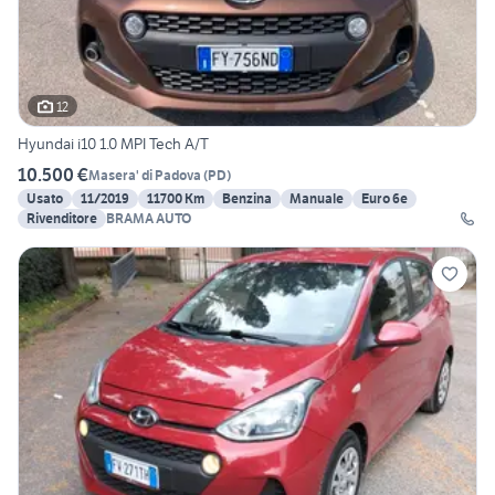
12
Hyundai i10 1.0 MPI Tech A/T
10.500 €
Masera' di Padova
(
PD
)
Usato
11/2019
11700 Km
Benzina
Manuale
Euro 6e
Rivenditore
BRAMA AUTO