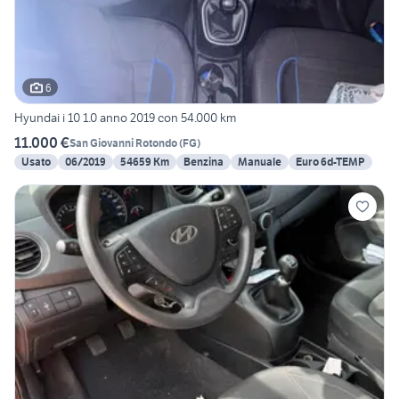
6
Hyundai i 10 1.0 anno 2019 con 54.000 km
11.000 €
San Giovanni Rotondo
(
FG
)
Usato
06/2019
54659 Km
Benzina
Manuale
Euro 6d-TEMP