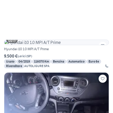
15
Hyundai i10 1.0 MPI A/T Prime
9.500 €
Lerici
(
SP
)
Usato
04/2019
116070 Km
Benzina
Automatico
Euro 6e
Rivenditore
AUTOLIGURE SPA