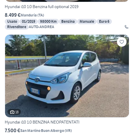
Hyundai i10 1.0 Benzina full optional 2019
8.499 €
Manduria
(
TA
)
Usato
01/2019
98000 Km
Benzina
Manuale
Euro 6
Rivenditore
AUTO-ANDREA
18
Hyundai i10 1.0 BENZINA NEOPATENTATI
7.500 €
San Martino Buon Albergo
(
VR
)