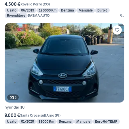
4.500 €
Rovello Porro
(
CO
)
Usato
06/2019
190000 Km
Benzina
Manuale
Euro 6
Rivenditore
BASMA AUTO
6
hyundai I10
9.000 €
Santa Croce sull'Arno
(
PI
)
Usato
01/2020
91000 Km
Benzina
Manuale
Euro 6d-TEMP