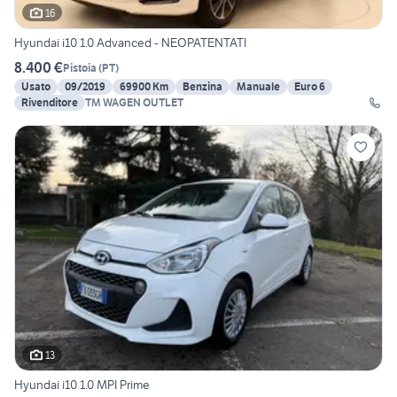
16
Hyundai i10 1.0 Advanced - NEOPATENTATI
8.400 €
Pistoia
(
PT
)
Usato
09/2019
69900 Km
Benzina
Manuale
Euro 6
Rivenditore
TM WAGEN OUTLET
13
Hyundai i10 1.0 MPI Prime