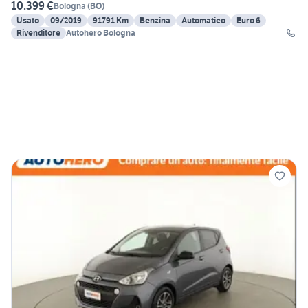
10.399 €
Bologna
(
BO
)
Usato
09/2019
91791 Km
Benzina
Automatico
Euro 6
Rivenditore
Autohero Bologna