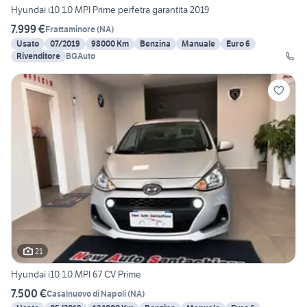
Hyundai i10 1.0 MPI Prime perfetra garantita 2019
7.999 €
Frattaminore
(
NA
)
Usato
07/2019
98000 Km
Benzina
Manuale
Euro 6
Rivenditore
BGAuto
21
Hyundai i10 1.0 MPI 67 CV Prime
7.500 €
Casalnuovo di Napoli
(
NA
)