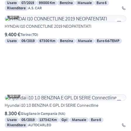
Usato
07/2019
99000 Km
Benzina
Manuale
Euro 6
Rivenditore
A.S. CAR
4
HYNDAI I10 CONNECTLINE 2019 NEOPATENTATI
9.400 €
Torino
(
TO
)
Usato
09/2019
67300 Km
Benzina
Manuale
Euro 6d-TEMP
19
Hyundai i10 1.0 BENZINA E GPL DI SERIE Connectline
8.300 €
Giugliano in Campania
(
NA
)
Usato
05/2019
137342 Km
Gpl
Manuale
Euro 6
Rivenditore
AUTOCARLEO