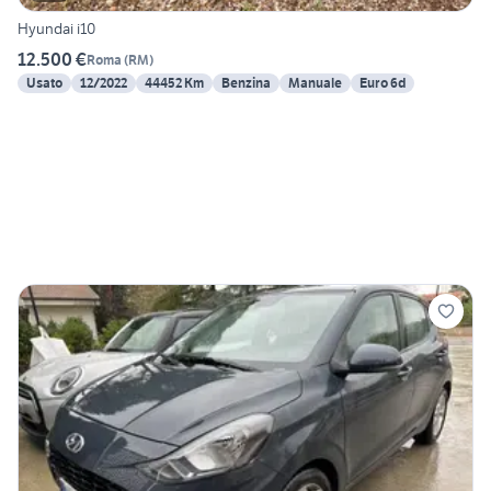
Hyundai i10
12.500 €
Roma
(
RM
)
Usato
12/2022
44452 Km
Benzina
Manuale
Euro 6d