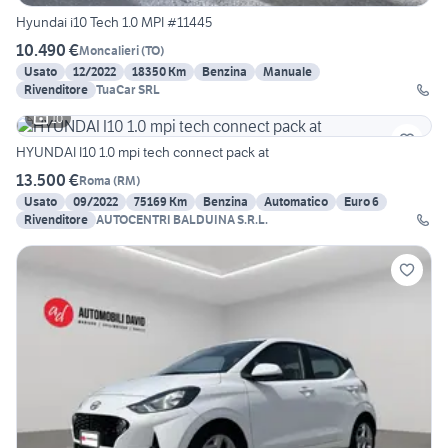
Hyundai i10 Tech 1.0 MPI #11445
10.490 €
Moncalieri
(
TO
)
Usato
12/2022
18350 Km
Benzina
Manuale
Rivenditore
TuaCar SRL
10
HYUNDAI I10 1.0 mpi tech connect pack at
13.500 €
Roma
(
RM
)
Usato
09/2022
75169 Km
Benzina
Automatico
Euro 6
Rivenditore
AUTOCENTRI BALDUINA S.R.L.