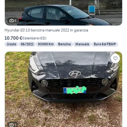
6
Hyundai i10 1.0 benzina manuale 2022 in garanzia
10.700 €
Catanzaro
(
CZ
)
Usato
06/2022
93000 Km
Benzina
Manuale
Euro 6d-TEMP
5