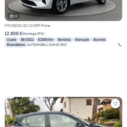
16
HYUNDAI i10 1.0 MPI Prime
12.800 €
Maniago
(
PN
)
Usato
08/2022
62000 Km
Benzina
Manuale
Euro 6e
Rivenditore
AUTOMOBILI DAVID SNC