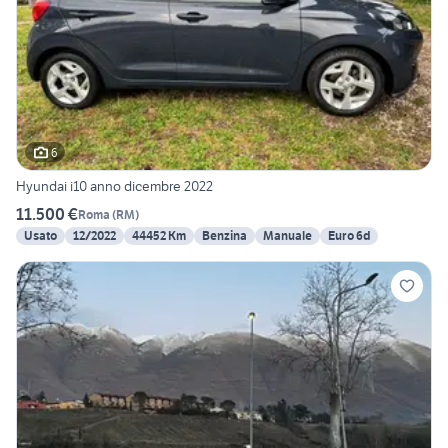
6
Hyundai i10 anno dicembre 2022
11.500 €
Roma
(
RM
)
Usato
12/2022
44452 Km
Benzina
Manuale
Euro 6d