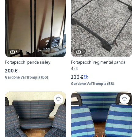
3
5
Portapacchi panda sisley
Portapacchi regimental panda
4x4
200 €
100 €
Gardone Val Trompia
(
BS
)
Gardone Val Trompia
(
BS
)