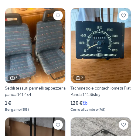
6
2
Sedili tessuti pannelli tappezzeria
Tachimetro e contachilometri Fiat
panda 141 4x4
Panda 141 Sisley
1 €
120 €
Bergamo
(
BG
)
Cerro al Lambro
(
MI
)