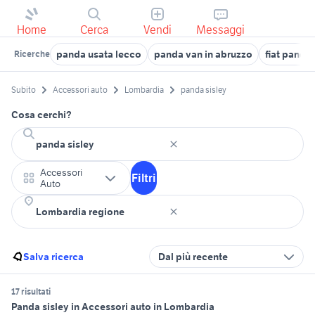
Home
Cerca
Vendi
Messaggi
panda usata lecco
panda van in abruzzo
fiat panda
Ricerche
Subito
Accessori auto
Lombardia
panda sisley
Cosa cerchi?
Accessori
Filtri
Auto
Salva ricerca
Dal più recente
17 risultati
Panda sisley in Accessori auto in Lombardia