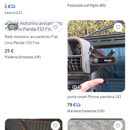
Palazzolo sull'Oglio
(
BS
)
1 €
Lecco
(
LC
)
7
Relè motorino avviamento Fiat
Uno-Panda-Y10 Fire
25 €
Piadena Drizzona
(
CR
)
4
porta smart Phone pandina 141
79 €
Mariano Comense
(
CO
)