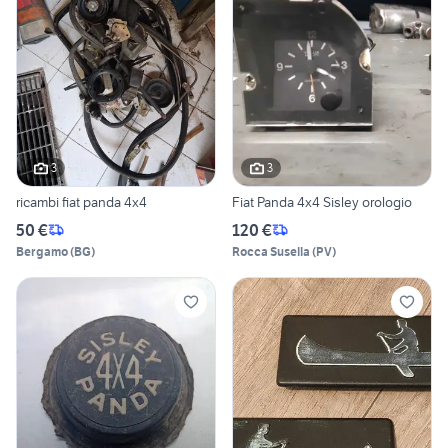
3
3
ricambi fiat panda 4x4
Fiat Panda 4x4 Sisley orologio
50 €
120 €
Bergamo
(
BG
)
Rocca Susella
(
PV
)