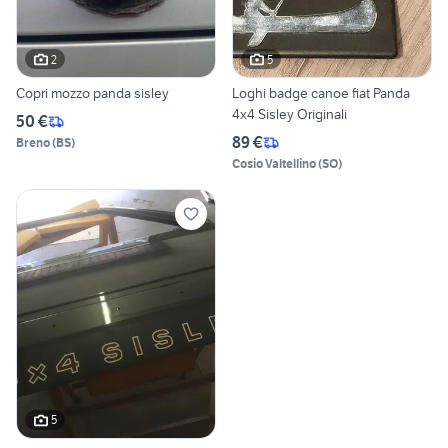
2
5
Copri mozzo panda sisley
Loghi badge canoe fiat Panda
4x4 Sisley Originali
50 €
89 €
Breno
(
BS
)
Cosio Valtellino
(
SO
)
5