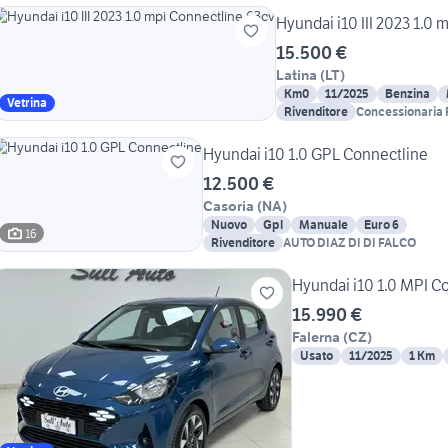
Hyundai i10 III 2023 1.0
15.500 €
Latina
(
LT
)
Km0
11/2025
Benzina
Vetrina
Rivenditore
Concessionaria F
Hyundai i10 1.0 GPL Connectline
12.500 €
Casoria
(
NA
)
Nuovo
Gpl
Manuale
Euro 6
16
Rivenditore
AUTO DIAZ DI DI FALCO
Hyundai i10 1.0 MPI C
15.990 €
Falerna
(
CZ
)
Usato
11/2025
1 Km