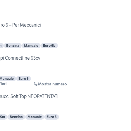
uro 6 – Per Meccanici
m
Benzina
Manuale
Euro 6b
 mpi Connectline 63cv
Manuale
Euro 6
Mostra numero
iori
iorucci Soft Top NEOPATENTATI
 Km
Benzina
Manuale
Euro 5