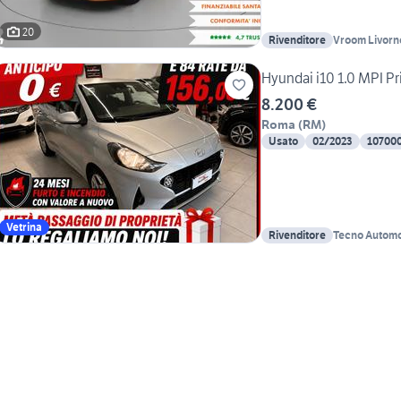
20
Rivenditore
Vroom Livorn
Hyundai i10 1.0 MPI P
8.200 €
Roma
(
RM
)
Usato
02/2023
10700
Vetrina
Rivenditore
Tecno Automo