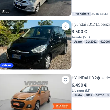
11
Rivenditore
AUTO BELLI
Hyundai 2012 1.1 benz
3.500 €
Jesolo
(
VE
)
Usato
01/2012
92000
Vetrina
HYUNDAI i10 2� serie 
6.490 €
Livorno
(
LI
)
Usato
2015
52200 Km