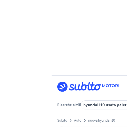
hyundai i10 usata pale
Ricerche
simili
Subito
Auto
nuova hyundai i10