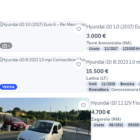
Hyundai i10 1.0 (2017) E
3.000 €
Torre Annunziata
(
NA
)
4
Usato
12/2017
123000 K
Hyundai i10 III 2023 1.0
15.500 €
Latina
(
LT
)
Km0
11/2025
Benzina
Vetrina
Rivenditore
Concessionaria F
Hyundai i10 1.1 12V F
4.700 €
Zagarolo
(
RM
)
Usato
06/2011
95000