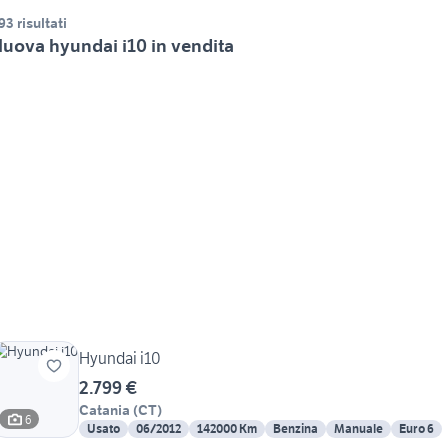
93 risultati
uova hyundai i10 in vendita
Hyundai i10
2.799 €
Catania
(
CT
)
6
Usato
06/2012
142000 Km
Benzina
Manuale
Euro 6