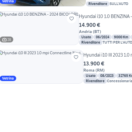
Vetrina
Rivenditore
SULL'AUTO
Hyundai i10 1.0 BENZINA
14.900 €
Andria
(
BT
)
Usato
06/2024
9000 Km
28
Rivenditore
TUTTI PER L'AUTO
oltre 150 auto
Hyundai i10 III 2023 1.0
13.900 €
Roma
(
RM
)
Usato
08/2023
32765 
Vetrina
Rivenditore
Concessionaria