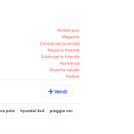
Modelli auto
Magazine
Consigli per la vendita
Negozi e Aziende
Subito per le Aziende
Assistenza
Ricerche salvate
Preferiti
Vendi
va polo
hyundai 4x4
piaggio vespa 125 nuova
motore hyundai