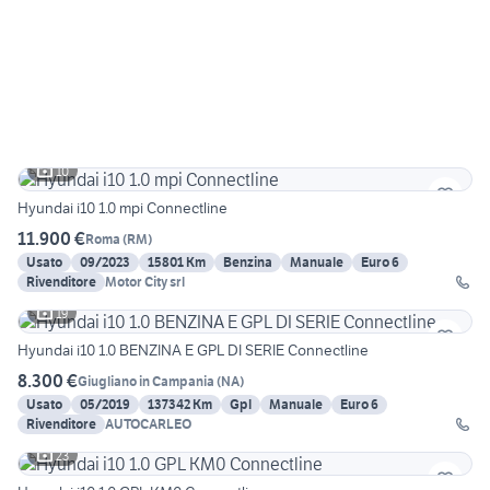
10
Hyundai i10 1.0 mpi Connectline
11.900 €
Roma
(
RM
)
Usato
09/2023
15801 Km
Benzina
Manuale
Euro 6
Rivenditore
Motor City srl
19
Hyundai i10 1.0 BENZINA E GPL DI SERIE Connectline
8.300 €
Giugliano in Campania
(
NA
)
Usato
05/2019
137342 Km
Gpl
Manuale
Euro 6
Rivenditore
AUTOCARLEO
23