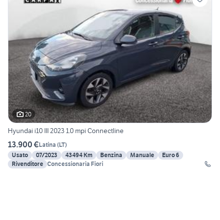
20
Hyundai i10 III 2023 1.0 mpi Connectline
13.900 €
Latina
(
LT
)
Usato
07/2023
43494 Km
Benzina
Manuale
Euro 6
Rivenditore
Concessionaria Fiori