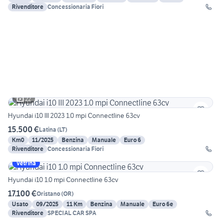
Rivenditore
Concessionaria Fiori
22
Hyundai i10 III 2023 1.0 mpi Connectline 63cv
15.500 €
Latina
(
LT
)
Km0
11/2025
Benzina
Manuale
Euro 6
Rivenditore
Concessionaria Fiori
Vetrina
Hyundai i10 1.0 mpi Connectline 63cv
17.100 €
Oristano
(
OR
)
Usato
09/2025
11 Km
Benzina
Manuale
Euro 6e
Rivenditore
SPECIAL CAR SPA