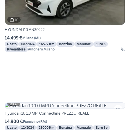
10
HYUNDAI i10 AN30222
14.499 €
Milano
(
MI
)
Usato
08/2024
16577 Km
Benzina
Manuale
Euro 6
Rivenditore
Autohero Milano
17
Hyundai i10 1.0 MPI Connectline PREZZO REALE
14.900 €
Fiumicino
(
RM
)
Usato
12/2024
28000 Km
Benzina
Manuale
Euro 6e