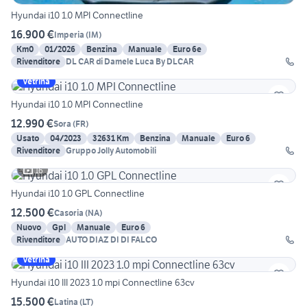
Hyundai i10 1.0 MPI Connectline
16.900 €
Imperia
(
IM
)
Km0
01/2026
Benzina
Manuale
Euro 6e
Rivenditore
DL CAR di Damele Luca By DLCAR
Vetrina
Hyundai i10 1.0 MPI Connectline
12.990 €
Sora
(
FR
)
Usato
04/2023
32631 Km
Benzina
Manuale
Euro 6
Rivenditore
Gruppo Jolly Automobili
16
Hyundai i10 1.0 GPL Connectline
12.500 €
Casoria
(
NA
)
Nuovo
Gpl
Manuale
Euro 6
Rivenditore
AUTO DIAZ DI DI FALCO
Vetrina
Hyundai i10 III 2023 1.0 mpi Connectline 63cv
15.500 €
Latina
(
LT
)