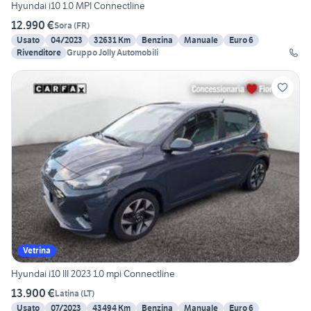
Hyundai i10 1.0 MPI Connectline
12.990 €
Sora
(
FR
)
Usato
04/2023
32631 Km
Benzina
Manuale
Euro 6
Rivenditore
Gruppo Jolly Automobili
Vetrina
Hyundai i10 III 2023 1.0 mpi Connectline
13.900 €
Latina
(
LT
)
Usato
07/2023
43494 Km
Benzina
Manuale
Euro 6