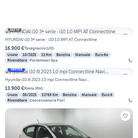
18
HYUNDAI i10 3ª serie - i10 1.0 MPI AT Connectline
16.900 €
Tavagnacco
(
UD
)
Usato
10/2025
13 Km
Benzina
Manuale
Euro 6e
Rivenditore
Portomotori Spa
Vetrina
Hyundai i10 III 2023 1.0 mpi Connectline Navi...
13.900 €
Roma
(
RM
)
Usato
08/2023
32765 Km
Benzina
Manuale
Euro 6
Rivenditore
Concessionaria Fiori