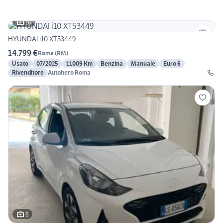
10
HYUNDAI i10 XT53449
14.799 €
Roma
(
RM
)
Usato
07/2025
11009 Km
Benzina
Manuale
Euro 6
Rivenditore
Autohero Roma
6