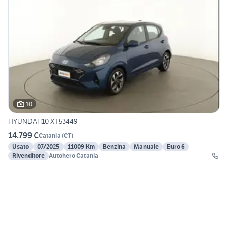
10
HYUNDAI i10 XT53449
14.799 €
Catania
(
CT
)
Usato
07/2025
11009 Km
Benzina
Manuale
Euro 6
Rivenditore
Autohero Catania