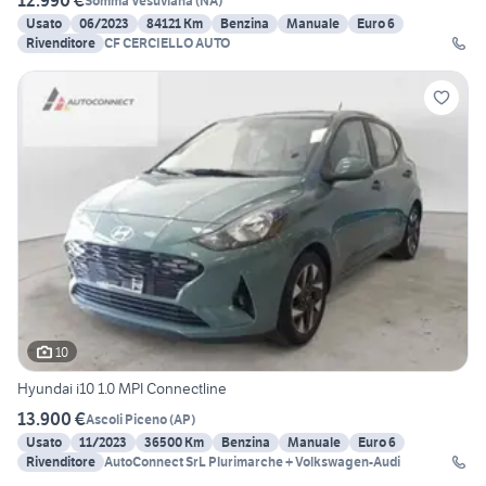
12.990 €
Somma Vesuviana
(
NA
)
Usato
06/2023
84121 Km
Benzina
Manuale
Euro 6
Rivenditore
CF CERCIELLO AUTO
10
Hyundai i10 1.0 MPI Connectline
13.900 €
Ascoli Piceno
(
AP
)
Usato
11/2023
36500 Km
Benzina
Manuale
Euro 6
Rivenditore
AutoConnect SrL Plurimarche + Volkswagen-Audi