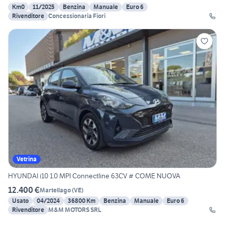
Km0
11/2025
Benzina
Manuale
Euro 6
Rivenditore
Concessionaria Fiori
Vetrina
HYUNDAI i10 1.0 MPI Connectline 63CV # COME NUOVA
12.400 €
Martellago
(
VE
)
Usato
04/2024
36800 Km
Benzina
Manuale
Euro 6
Rivenditore
M&M MOTORS SRL