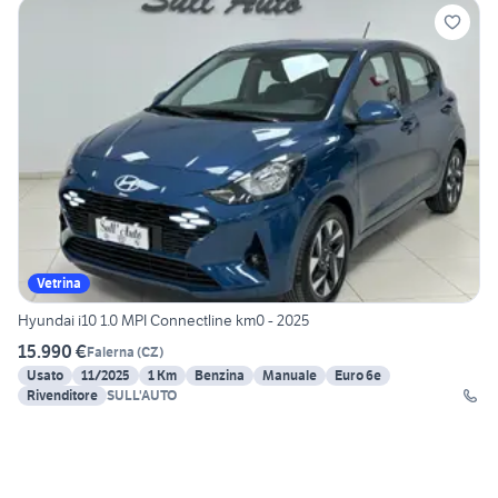
Vetrina
Hyundai i10 1.0 MPI Connectline km0 - 2025
15.990 €
Falerna
(
CZ
)
Usato
11/2025
1 Km
Benzina
Manuale
Euro 6e
Rivenditore
SULL'AUTO