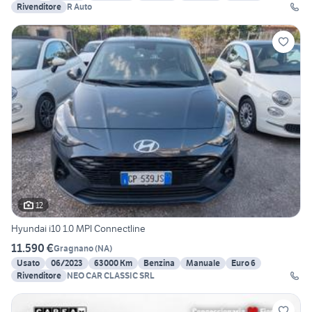
Rivenditore
R Auto
12
Hyundai i10 1.0 MPI Connectline
11.590 €
Gragnano
(
NA
)
Usato
06/2023
63000 Km
Benzina
Manuale
Euro 6
Rivenditore
NEO CAR CLASSIC SRL