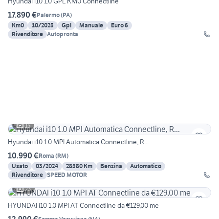
Hyundai i10 1.0 GPL KM0 Connectline
17.890 €
Palermo
(
PA
)
Km0
10/2025
Gpl
Manuale
Euro 6
Rivenditore
Autopronta
15
Hyundai i10 1.0 MPI Automatica Connectline, R...
10.990 €
Roma
(
RM
)
Usato
03/2024
28580 Km
Benzina
Automatico
Rivenditore
SPEED MOTOR
23
HYUNDAI i10 1.0 MPI AT Connectline da €129,00 me