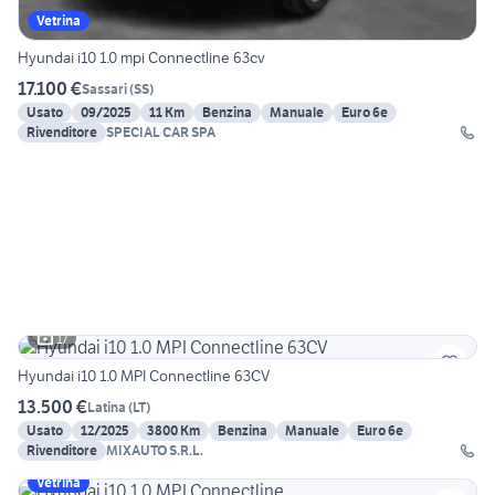
Vetrina
Hyundai i10 1.0 mpi Connectline 63cv
17.100 €
Sassari
(
SS
)
Usato
09/2025
11 Km
Benzina
Manuale
Euro 6e
Rivenditore
SPECIAL CAR SPA
17
Hyundai i10 1.0 MPI Connectline 63CV
13.500 €
Latina
(
LT
)
Usato
12/2025
3800 Km
Benzina
Manuale
Euro 6e
Rivenditore
MIXAUTO S.R.L.
Vetrina