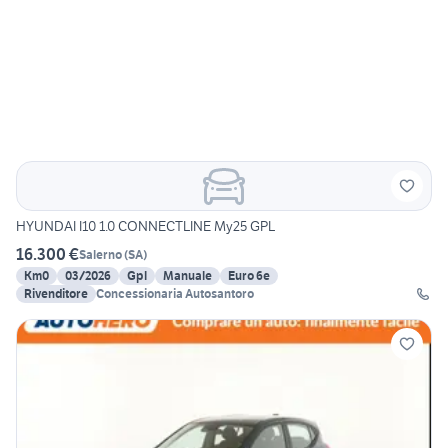
HYUNDAI I10 1.0 CONNECTLINE My25 GPL
16.300 €
Salerno
(
SA
)
Km0
03/2026
Gpl
Manuale
Euro 6e
Rivenditore
Concessionaria Autosantoro