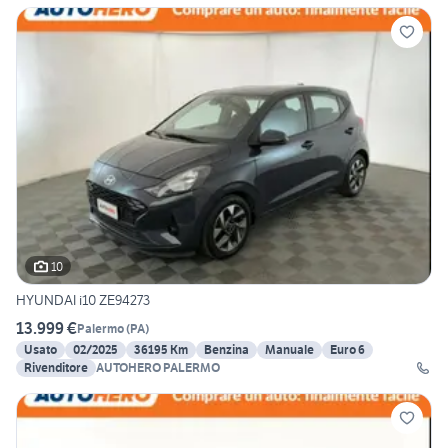
10
HYUNDAI i10 ZE94273
13.999 €
Palermo
(
PA
)
Usato
02/2025
36195 Km
Benzina
Manuale
Euro 6
Rivenditore
AUTOHERO PALERMO