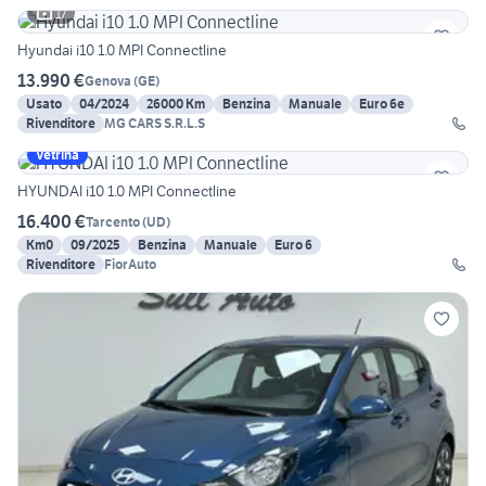
17
Hyundai i10 1.0 MPI Connectline
13.990 €
Genova
(
GE
)
Usato
04/2024
26000 Km
Benzina
Manuale
Euro 6e
Rivenditore
MG CARS S.R.L.S
Vetrina
HYUNDAI i10 1.0 MPI Connectline
16.400 €
Tarcento
(
UD
)
Km0
09/2025
Benzina
Manuale
Euro 6
Rivenditore
FiorAuto