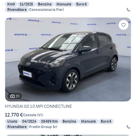
Km0
11/2025
Benzina
Manuale
Euro 6
Rivenditore
Concessionaria Fiori
20
HYUNDAI I10 1.0 MPI CONNECTLINE
12.770 €
Cassola
(
VI
)
Usato
04/2024
38459 Km
Benzina
Manuale
Euro 6
Rivenditore
Frattin Group Srl