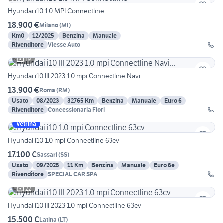
Hyundai i10 1.0 MPI Connectline
18.900 €
Milano
(
MI
)
Km0
12/2025
Benzina
Manuale
Rivenditore
Viesse Auto
19
Hyundai i10 III 2023 1.0 mpi Connectline Navi...
13.900 €
Roma
(
RM
)
Usato
08/2023
32765 Km
Benzina
Manuale
Euro 6
Rivenditore
Concessionaria Fiori
Vetrina
Hyundai i10 1.0 mpi Connectline 63cv
17.100 €
Sassari
(
SS
)
Usato
09/2025
11 Km
Benzina
Manuale
Euro 6e
Rivenditore
SPECIAL CAR SPA
22
Hyundai i10 III 2023 1.0 mpi Connectline 63cv
15.500 €
Latina
(
LT
)