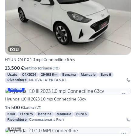
13
HYUNDAI i10 1.0 mpi Connectline 67cv
13.500 €
Settimo Torinese
(
TO
)
Usato
04/2024
29498 Km
Benzina
Manuale
Euro 6
Rivenditore
NUOVA LATERZA S.R.L.
Vetrina
Hyundai i10 III 2023 1.0 mpi Connectline 63cv
15.500 €
Latina
(
LT
)
Km0
11/2025
Benzina
Manuale
Euro 6
Rivenditore
Concessionaria Fiori
11