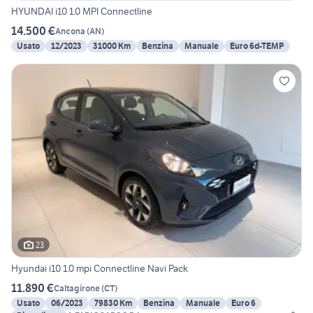
HYUNDAI i10 1.0 MPI Connectline
14.500 €
Ancona
(
AN
)
Usato
12/2023
31000 Km
Benzina
Manuale
Euro 6d-TEMP
23
Hyundai i10 1.0 mpi Connectline Navi Pack
11.890 €
Caltagirone
(
CT
)
Usato
06/2023
79830 Km
Benzina
Manuale
Euro 6