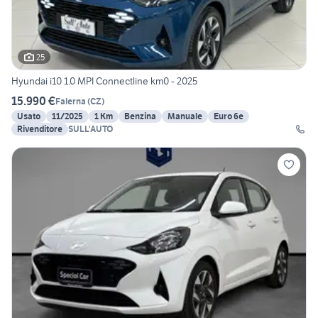
25
Hyundai i10 1.0 MPI Connectline km0 - 2025
15.990 €
Falerna
(
CZ
)
Usato
11/2025
1 Km
Benzina
Manuale
Euro 6e
Rivenditore
SULL'AUTO