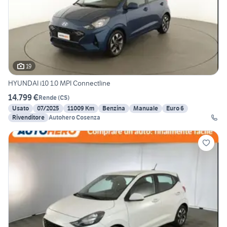
19
HYUNDAI i10 1.0 MPI Connectline
14.799 €
Rende
(
CS
)
Usato
07/2025
11009 Km
Benzina
Manuale
Euro 6
Rivenditore
Autohero Cosenza