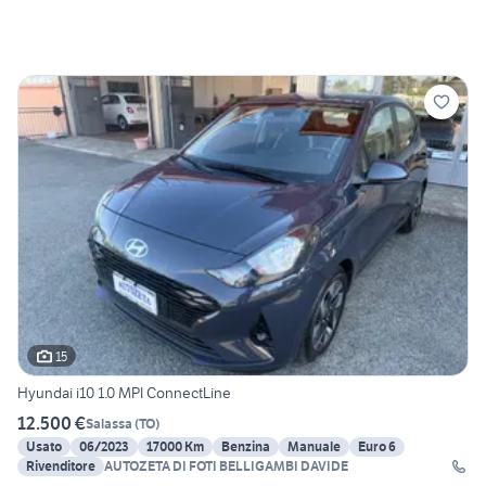
15
Hyundai i10 1.0 MPI ConnectLine
12.500 €
Salassa
(
TO
)
Usato
06/2023
17000 Km
Benzina
Manuale
Euro 6
Rivenditore
AUTOZETA DI FOTI BELLIGAMBI DAVIDE