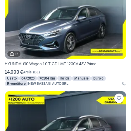
15
HYUNDAI i30 Wagon 1.0 T-GDI iMT 120CV 48V Prime
14.000 €
Arsie'
(
BL
)
Usato
04/2023
70104 Km
Ibrida
Manuale
Euro 6
Rivenditore
NEW BASSANI AUTO SRL