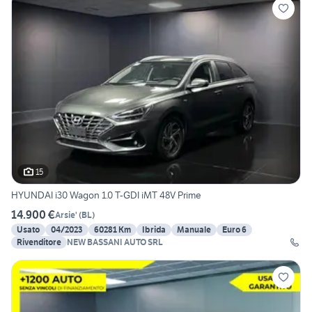
15
HYUNDAI i30 Wagon 1.0 T-GDI iMT 48V Prime
14.900 €
Arsie'
(
BL
)
Usato
04/2023
60281 Km
Ibrida
Manuale
Euro 6
Rivenditore
NEW BASSANI AUTO SRL