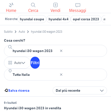
Home
Cerca
Vendi
Messaggi
hyundai coupe
hyundai 4x4
opel corsa 2023
moto
Ricerche
Subito
Auto
hyundai i30 wagon 2023
Cosa cerchi?
Filtri
Auto
Salva ricerca
Dal più recente
9 risultati
Hyundai i30 wagon 2023 in vendita