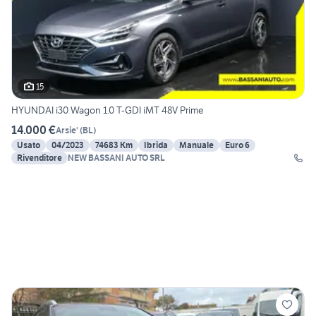
15
HYUNDAI i30 Wagon 1.0 T-GDI iMT 48V Prime
14.000 €
Arsie'
(
BL
)
Usato
04/2023
74683 Km
Ibrida
Manuale
Euro 6
Rivenditore
NEW BASSANI AUTO SRL