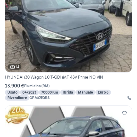
14
HYUNDAI i30 Wagon 1.0 T-GDI iMT 48V Prime NO VIN
13.900 €
Fiumicino
(
RM
)
Usato
04/2023
70000 Km
Ibrida
Manuale
Euro 6
Rivenditore
GPMOTORS