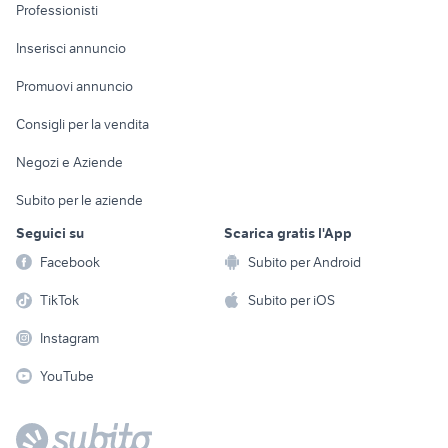
Informatica
Animali
Professionisti
Arredamento e
Console e
Accessori per
Casalinghi
Inserisci annuncio
Videogiochi
animali
Elettrodomestici
Promuovi annuncio
Audio/Video
Musica e Film
Giardino e Fai da te
Consigli per la vendita
Fotografia
Libri e Riviste
Abbigliamento e
Negozi e Aziende
Telefonia
Strumenti Musicali
Accessori
Subito per le aziende
Sports
Tutto per i bambini
Seguici su
Scarica gratis l'App
Biciclette
Facebook
Subito per Android
Collezionismo
TikTok
Subito per iOS
Instagram
YouTube