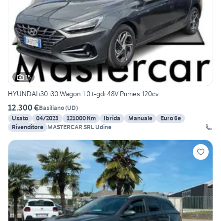
15
HYUNDAI i30 i30 Wagon 1.0 t-gdi 48V Primes 120cv
12.300 €
Basiliano
(
UD
)
Usato
04/2023
121000 Km
Ibrida
Manuale
Euro 6e
Rivenditore
MASTERCAR SRL Udine