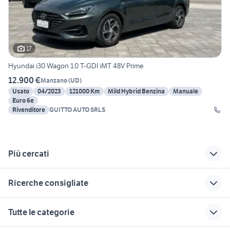
17
Hyundai i30 Wagon 1.0 T-GDI iMT 48V Prime
12.900 €
Manzano
(
UD
)
Usato
04/2023
121000 Km
Mild Hybrid Benzina
Manuale
Euro 6e
Rivenditore
GUITTO AUTO SRLS
Più cercati
Correlati
Richerche simili
Suggerimenti
Ricerche consigliate
hyundai getz 2003
hyundai i30 n line
hyundai i30n 2023
auto
peugeot 205
doblo trasporto disabili
auto hyundai i30
auto grandinate
Tutte le categorie
hyundai 9 posti
Toscana
renault modus usata
nissan patrol y60 auto
fiorino pick up
audi a4 2005 station
infiniti i30