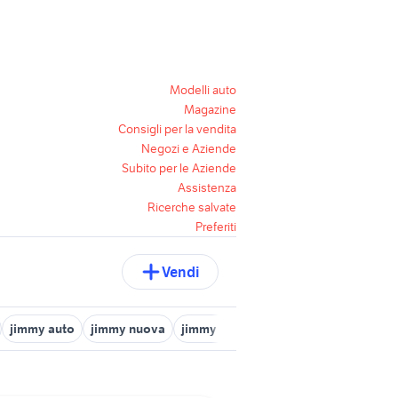
Modelli auto
Magazine
Consigli per la vendita
Negozi e Aziende
Subito per le Aziende
Assistenza
Ricerche salvate
Preferiti
Vendi
jimmy auto
jimmy nuova
jimmy 4x4
auto Puglia
golf 4 r32