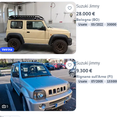
Suzuki Jimny
28.000 €
Bologna
(
BO
)
Usato
03/2022
30000
Vetrina
Suzuki jimmy
9.300 €
Rignano sull'Arno
(
FI
)
Usato
07/2005
13300
5