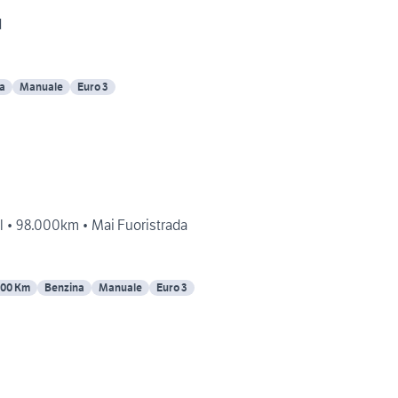
d
a
Manuale
Euro 3
Suzuki Jinmy Special • 98.000km • Mai Fuoristrada
00 Km
Benzina
Manuale
Euro 3