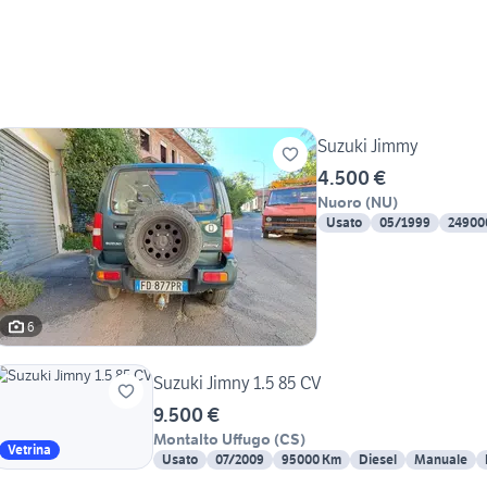
Suzuki Jimmy
4.500 €
Nuoro
(
NU
)
Usato
05/1999
24900
6
Suzuki Jimny 1.5 85 CV
9.500 €
Montalto Uffugo
(
CS
)
Vetrina
Usato
07/2009
95000 Km
Diesel
Manuale