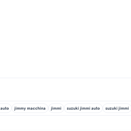
 auto
jimmy macchina
jimmi
suzuki jimmi auto
suzuki jimmi