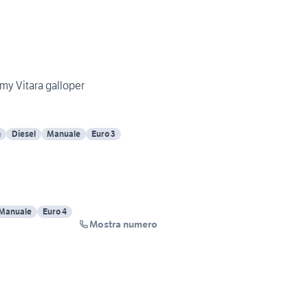
pajero v60 con Suzuki Jimmy Vitara galloper
m
Diesel
Manuale
Euro 3
Manuale
Euro 4
Mostra numero