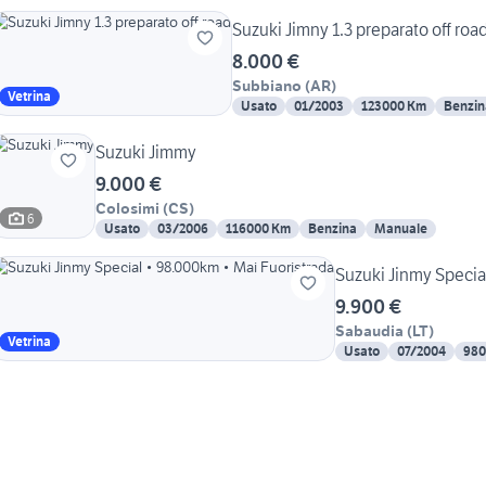
Suzuki Jimny 1.3 preparato off roa
8.000 €
Subbiano
(
AR
)
Vetrina
Usato
01/2003
123000 Km
Benzin
Suzuki Jimmy
9.000 €
Colosimi
(
CS
)
6
Usato
03/2006
116000 Km
Benzina
Manuale
9.900 €
Sabaudia
(
LT
)
Vetrina
Usato
07/2004
980