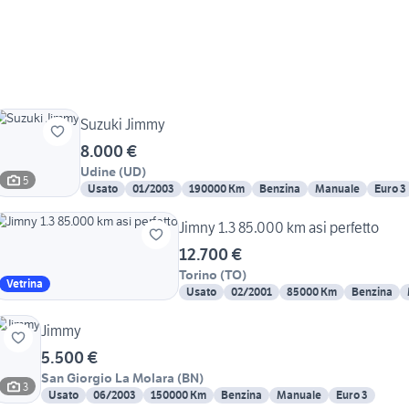
Suzuki Jimmy
8.000 €
Udine
(
UD
)
5
Usato
01/2003
190000 Km
Benzina
Manuale
Euro 3
Jimny 1.3 85.000 km asi perfetto
12.700 €
Torino
(
TO
)
Vetrina
Usato
02/2001
85000 Km
Benzina
Jimmy
5.500 €
San Giorgio La Molara
(
BN
)
3
Usato
06/2003
150000 Km
Benzina
Manuale
Euro 3