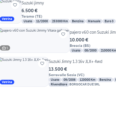
Suzuki jimny
6.500 €
Teramo
(
TE
)
Vetrina
Usato
11/2000
253000 Km
Benzina
Manuale
Euro 3
10.000 €
Brescia
(
BS
)
5
Usato
08/2000
210000 K
Suzuki Jimny 1.3 16v JLX+ 4wd
13.500 €
Serravalle Sesia
(
VC
)
Usato
09/2006
120000 Km
Benzina
Vetrina
Rivenditore
BORGOCAR DUE SRL