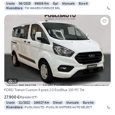
Usato
06/2020
98856 Km
Gpl
Manuale
Euro 6
Rivenditore
TM WAGEN FIRENZE SRL
23
FORD Transit Custom 9 posti 2.0 EcoBlue 130 PC Tre
27.900 €
Riposto
(
CT
)
Usato
11/2022
106527 Km
Diesel
Manuale
Euro 6e
Rivenditore
PUGLISAUTO - PUGLISI MOTORS AUTO SELECT