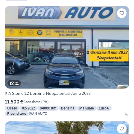
21
KIA Stonic 1.2 Benzina-Neopatentati-Anno 2022
11.500 €
Casatisma
(
PV
)
Usato
02/2022
84000 Km
Benzina
Manuale
Euro 6
Rivenditore
IVAN AUTO