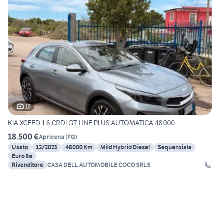
16
KIA XCEED 1.6 CRDI GT LINE PLUS AUTOMATICA 48.000
18.500 €
Apricena
(
FG
)
Usato
12/2023
48000 Km
Mild Hybrid Diesel
Sequenziale
Euro 6e
Rivenditore
CASA DELL AUTOMOBILE COCO SRLS