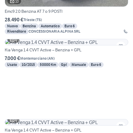
10
Emc9 2.0 Benzina AT 7 o 9 POSTI
28.490 €
Trieste
(
TS
)
Nuovo
Benzina
Automatico
Euro 6
Rivenditore
CONCESSIONARIA ALPINA SRL
6
Kia Venga 1.4 CVVT Active – Benzina + GPL
7.000 €
Montemarciano
(
AN
)
Usato
10/2015
50000 Km
Gpl
Manuale
Euro 6
6
Kia Venga 1.4 CVVT Active – Benzina + GPL