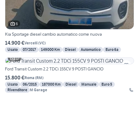
6
Kia Sportage diesel cambio automatico come nuova
14.900 €
Vercelli
(
VC
)
Usato
07/2017
149000 Km
Diesel
Automatico
Euro 6a
17
Ford Transit Custom 2.2 TDCi 155CV 9 POSTI GANCIO
15.800 €
Roma
(
RM
)
Usato
06/2015
187000 Km
Diesel
Manuale
Euro 5
Rivenditore
M Garage