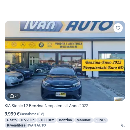
23
KIA Stonic 1.2 Benzina-Neopatentati-Anno 2022
9.999 €
Casatisma
(
PV
)
Usato
02/2022
91000 Km
Benzina
Manuale
Euro 6
Rivenditore
IVAN AUTO