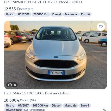
OPEL VIVARO 9 POSTI 2.0 CDTI 2009 PASSO LUNGO
12.555 €
Cento
(
FE
)
Usato
03/2007
220000 Km
Diesel
Manuale
Euro 4
20
Ford C-Max 1.5 TDCi 120CV Business Edition
10.600 €
Corato
(
BA
)
Usato
07/2017
165000 Km
Diesel
Manuale
Euro 6
Rivenditore
AUTO VERNICE