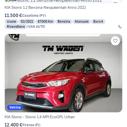
KIA Stonic 1.2 Benzina-Neopatentati-Anno 2022
11.500 €
Casatisma
(
PV
)
Usato
02/2022
87000 Km
Benzina
Manuale
Euro 6
Rivenditore
IVAN AUTO
Vetrina
KIA Stonic - Stonic 1.4 MPI EcoGPL Urban
12.400 €
Firenze
(
FI
)