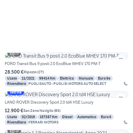
21
FORD Transit Bus 9 posti 2.0 EcoBlue MHEV 170 PM-T
28.500 €
Riposto
(
CT
)
Usato
11/2021
99414 Km
Elettrica
Manuale
Euro 6e
Rivenditore
PUGLISAUTO - PUGLISI MOTORS AUTO SELECT
Vetrina
LAND ROVER Discovery Sport 2.0 td4 HSE Luxury
12.900 €
San Zeno Naviglio
(
BS
)
Usato
02/2019
157387 Km
Diesel
Automatico
Euro 6
Rivenditore
FERRARI MOTORS
28