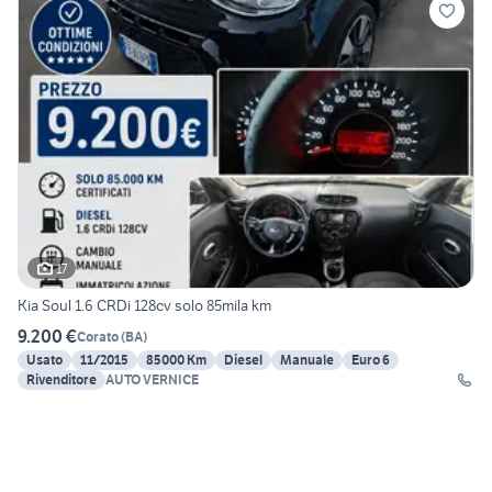
17
Kia Soul 1.6 CRDi 128cv solo 85mila km
9.200 €
Corato
(
BA
)
Usato
11/2015
85000 Km
Diesel
Manuale
Euro 6
Rivenditore
AUTO VERNICE