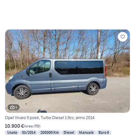
5
Opel Vivaro 9 posti, Turbo Diesel 1.9cc, anno 2014
10.900 €
Ivrea
(
TO
)
Usato
01/2014
200000 Km
Diesel
Manuale
Euro 6