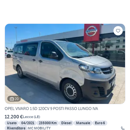
20
OPEL VIVARO 1.5D 120CV 9 POSTI PASSO LUNGO IVA
12.200 €
Lecce
(
LE
)
Usato
04/2021
235000 Km
Diesel
Manuale
Euro 6
Rivenditore
MC MOBILITY