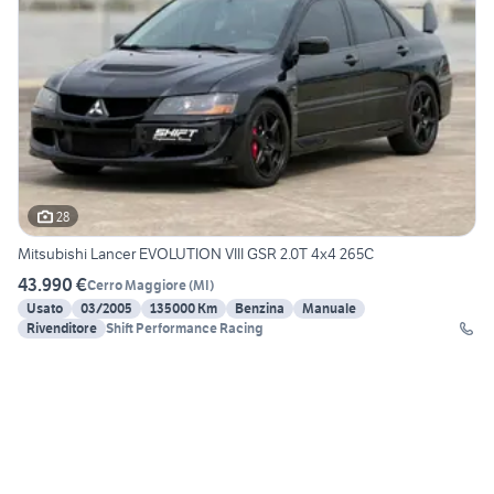
28
Mitsubishi Lancer EVOLUTION VIII GSR 2.0T 4x4 265C
43.990 €
Cerro Maggiore
(
MI
)
Usato
03/2005
135000 Km
Benzina
Manuale
Rivenditore
Shift Performance Racing