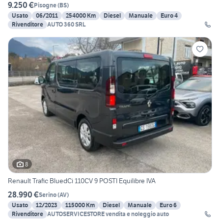
9.250 €
Pisogne
(
BS
)
Usato
06/2011
254000 Km
Diesel
Manuale
Euro 4
Rivenditore
AUTO 360 SRL
8
Renault Trafic BluedCi 110CV 9 POSTI Equilibre IVA
28.990 €
Serino
(
AV
)
Usato
12/2023
115000 Km
Diesel
Manuale
Euro 6
Rivenditore
AUTOSERVICESTORE vendita e noleggio auto