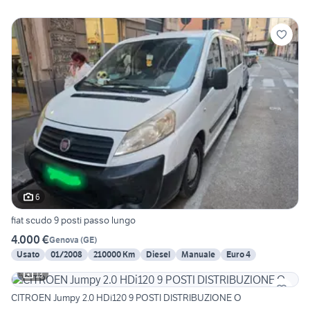
6
fiat scudo 9 posti passo lungo
4.000 €
Genova
(
GE
)
Usato
01/2008
210000 Km
Diesel
Manuale
Euro 4
13
CITROEN Jumpy 2.0 HDi120 9 POSTI DISTRIBUZIONE O