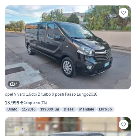
6
opel Vivaro 1.6dci Biturbo 9 posti Passo Lungo2016
13.999 €
Crispiano
(
TA
)
Usato
11/2016
199000 Km
Diesel
Manuale
Euro 6b