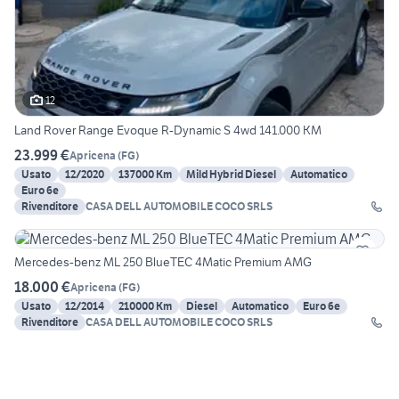
12
Land Rover Range Evoque R-Dynamic S 4wd 141.000 KM
23.999 €
Apricena
(
FG
)
Usato
12/2020
137000 Km
Mild Hybrid Diesel
Automatico
Euro 6e
Rivenditore
CASA DELL AUTOMOBILE COCO SRLS
Mercedes-benz ML 250 BlueTEC 4Matic Premium AMG
18.000 €
Apricena
(
FG
)
Usato
12/2014
210000 Km
Diesel
Automatico
Euro 6e
Rivenditore
CASA DELL AUTOMOBILE COCO SRLS