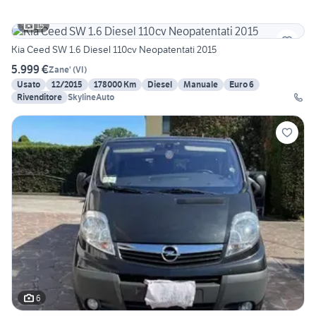
15
Kia Ceed SW 1.6 Diesel 110cv Neopatentati 2015
5.999 €
Zane'
(
VI
)
Usato
12/2015
178000 Km
Diesel
Manuale
Euro 6
Rivenditore
SkylineAuto
6