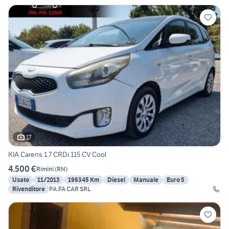
17
KIA Carens 1.7 CRDi 115 CV Cool
4.500 €
Rimini
(
RN
)
Usato
11/2013
196345 Km
Diesel
Manuale
Euro 5
Rivenditore
PA.FA CAR SRL