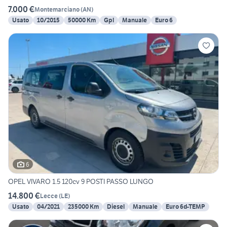
7.000 €
Montemarciano
(
AN
)
Usato
10/2015
50000 Km
Gpl
Manuale
Euro 6
6
OPEL VIVARO 1.5 120cv 9 POSTI PASSO LUNGO
14.800 €
Lecce
(
LE
)
Usato
04/2021
235000 Km
Diesel
Manuale
Euro 6d-TEMP