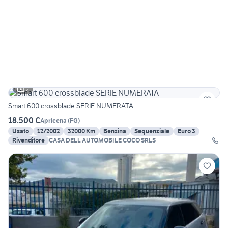
2
Smart 600 crossblade SERIE NUMERATA
18.500 €
Apricena
(
FG
)
Usato
12/2002
32000 Km
Benzina
Sequenziale
Euro 3
Rivenditore
CASA DELL AUTOMOBILE COCO SRLS