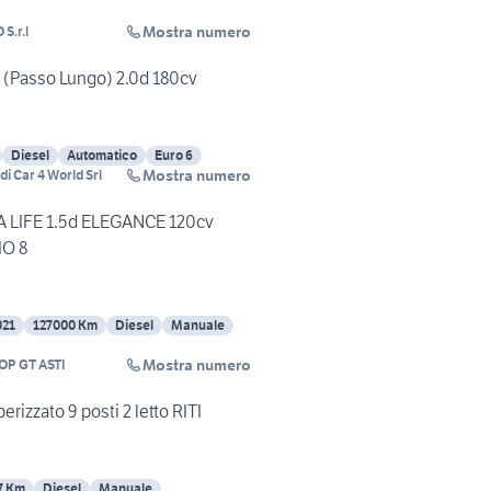
Mostra numero
S.r.l
L (Passo Lungo) 2.0d 180cv
Diesel
Automatico
Euro 6
Mostra numero
di Car 4 World Srl
 LIFE 1.5d ELEGANCE 120cv
O 8
021
127000 Km
Diesel
Manuale
Mostra numero
OP GT ASTI
rizzato 9 posti 2 letto RITI
7 Km
Diesel
Manuale