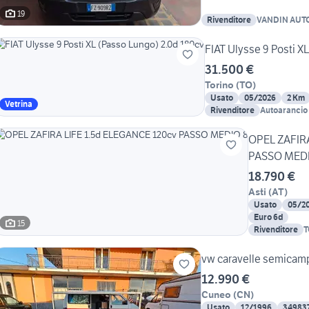
19
Rivenditore
VANDIN AUTO 
FIAT Ulysse 9 Posti X
31.500 €
Torino
(
TO
)
Usato
05/2026
2 Km
Vetrina
Rivenditore
Autoarancio 
OPEL ZAFIRA
PASSO MEDI
18.790 €
Asti
(
AT
)
Usato
05/2
Euro 6d
15
Rivenditore
T
vw caravelle semicampe
12.990 €
Cuneo
(
CN
)
Usato
12/1996
34983