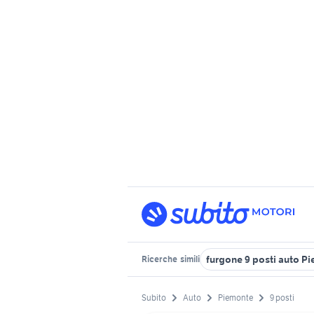
furgone 9 posti auto P
Ricerche
simili
Subito
Auto
Piemonte
9 posti