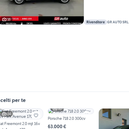
16
Rivenditore
GR AUTO SRL
celti per te
30
24
Porsche 718 2.0 300cv
iat Freemont 2.0 mjt 16v
63.000 €