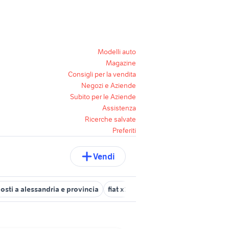
Modelli auto
Magazine
Consigli per la vendita
Negozi e Aziende
Subito per le Aziende
Assistenza
Ricerche salvate
Preferiti
Vendi
posti a alessandria e provincia
fiat x1 9 Piemonte
auto 7 posti us