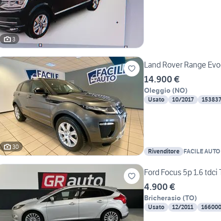
3
Land Rover Range Evo
14.900 €
Oleggio
(
NO
)
Usato
10/2017
15383
30
Rivenditore
FACILE AUTO
Ford Focus 5p 1.6 tdci
4.900 €
Bricherasio
(
TO
)
Usato
12/2011
16600