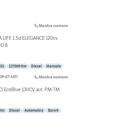
Mostra numero
 LIFE 1.5d ELEGANCE 120cv
O 8
021
127000 Km
Diesel
Manuale
Mostra numero
OP GT ASTI
DCi EcoBlue 130CV aut. PM-TM
 Km
Diesel
Automatico
Euro 6