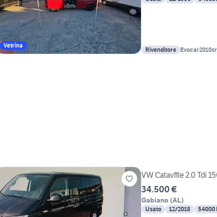
Vetrina
Rivenditore
Evocar2010sr
VW Catavflle 2.0 Tdi 
34.500 €
Gabiano
(
AL
)
Usato
12/2018
54000