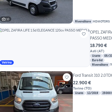
10
Rivenditore
HDMOTORS
OPEL ZAFIRA
PASSO MEDI
18.790 €
Asti
(
AT
)
Usato
05/2
Euro 6d
Vetrina
Rivenditore
T
Ford Transit 310 2.0T
22.900 €
Torino
(
TO
)
Usato
12/2019
25000