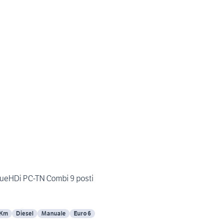
ueHDi PC-TN Combi 9 posti
 Km
Diesel
Manuale
Euro 6