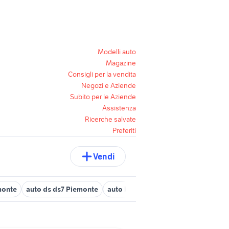
Modelli auto
Magazine
Consigli per la vendita
Negozi e Aziende
Subito per le Aziende
Assistenza
Ricerche salvate
Preferiti
Vendi
monte
auto ds ds7 Piemonte
auto bmw serie 7 Piemonte
audi q