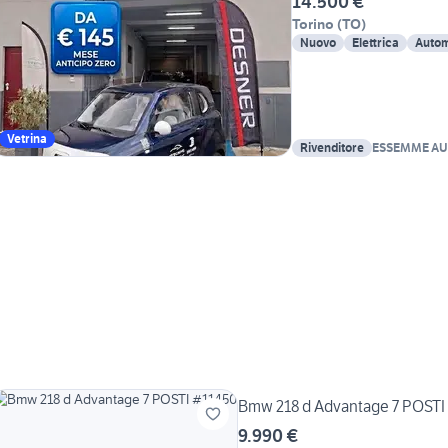
14.500 €
Torino
(
TO
)
Nuovo
Elettrica
Autom
Vetrina
Rivenditore
ESSEMME AU
Bmw 218 d Advantage 7 POSTI
9.990 €