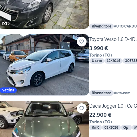
6
Rivenditore
AUTO CARDU
Toyota Verso 1.6 D-4D S
3.990 €
Torino
(
TO
)
Usato
12/2014
30678
Vetrina
Rivenditore
Auto-com
Dacia Jogger 1.0 TCe 
22.900 €
Torino
(
TO
)
Km0
03/2026
Gpl
M