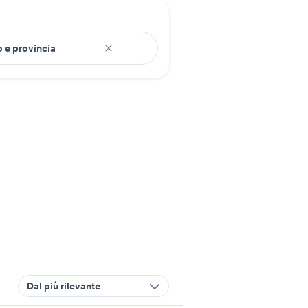
Dal più rilevante