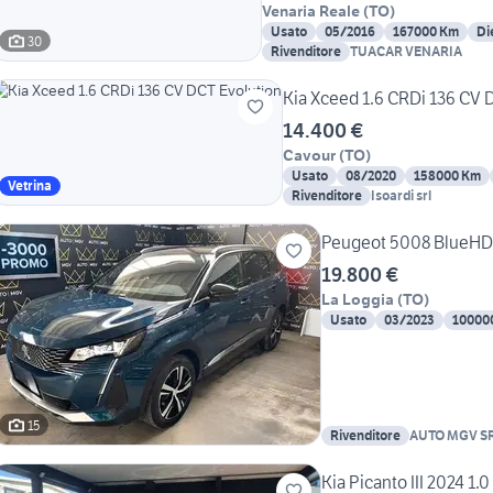
Venaria Reale
(
TO
)
Usato
05/2016
167000 Km
Di
30
Rivenditore
TUACAR VENARIA
Kia Xceed 1.6 CRDi 136 CV 
14.400 €
Cavour
(
TO
)
Usato
08/2020
158000 Km
Vetrina
Rivenditore
Isoardi srl
Peugeot 5008 BlueHDi
19.800 €
La Loggia
(
TO
)
Usato
03/2023
10000
15
Rivenditore
AUTO MGV S
Kia Picanto III 2024 1.