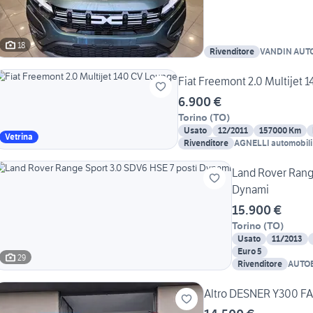
18
Rivenditore
VANDIN AUTO 
Fiat Freemont 2.0 Multijet 
6.900 €
Torino
(
TO
)
Usato
12/2011
157000 Km
Vetrina
Rivenditore
AGNELLI automobili
Land Rover Rang
Dynami
15.900 €
Torino
(
TO
)
Usato
11/2013
Euro 5
29
Rivenditore
AUTOB
Altro DESNER Y300 F