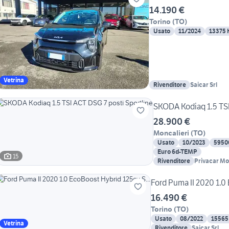
14.190 €
Torino
(
TO
)
Usato
11/2024
13375
Vetrina
Rivenditore
Saicar Srl
SKODA Kodiaq 1.5 TSI
28.900 €
Moncalieri
(
TO
)
Usato
10/2023
5950
Euro 6d-TEMP
15
Rivenditore
Privacar Mo
Ford Puma II 2020 1.0 
16.490 €
Torino
(
TO
)
Usato
08/2022
15565
Vetrina
Rivenditore
Saicar Srl