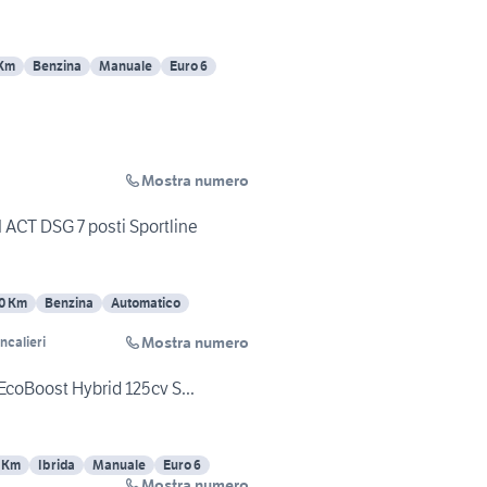
 Km
Benzina
Manuale
Euro 6
Mostra numero
 ACT DSG 7 posti Sportline
0 Km
Benzina
Automatico
Mostra numero
ncalieri
EcoBoost Hybrid 125cv S...
 Km
Ibrida
Manuale
Euro 6
Mostra numero