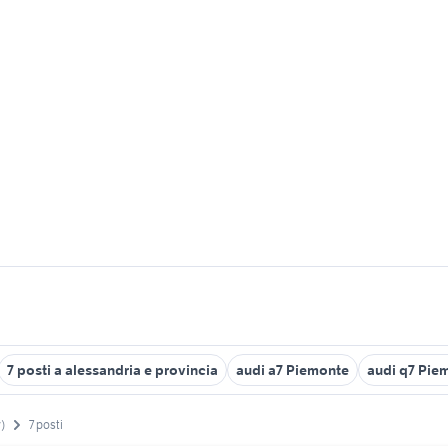
7 posti a alessandria e provincia
audi a7 Piemonte
audi q7 Pie
)
7 posti