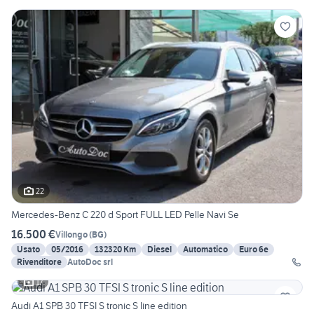
22
Mercedes-Benz C 220 d Sport FULL LED Pelle Navi Se
16.500 €
Villongo
(
BG
)
Usato
05/2016
132320 Km
Diesel
Automatico
Euro 6e
Rivenditore
AutoDoc srl
17
Audi A1 SPB 30 TFSI S tronic S line edition