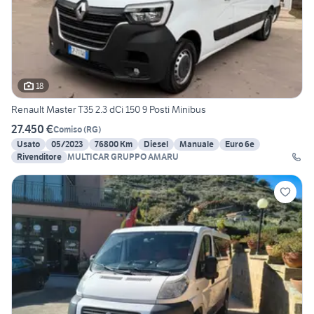
18
Renault Master T35 2.3 dCi 150 9 Posti Minibus
27.450 €
Comiso
(
RG
)
Usato
05/2023
76800 Km
Diesel
Manuale
Euro 6e
Rivenditore
MULTICAR GRUPPO AMARU