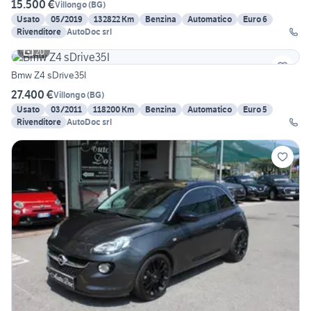
15.500 €
Villongo
(
BG
)
Usato
05/2019
132822 Km
Benzina
Automatico
Euro 6
Rivenditore
AutoDoc srl
20
Bmw Z4 sDrive35I
27.400 €
Villongo
(
BG
)
Usato
03/2011
118200 Km
Benzina
Automatico
Euro 5
Rivenditore
AutoDoc srl