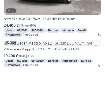
21
Bmw Z4 sDrive 2.0i 185CV – 56.000 km Pelle Dakota
24.400 €
Villongo
(
BG
)
Usato
02/2013
56000 Km
Benzina
Manuale
Euro 5
Rivenditore
AutoDoc srl
18
Volkswagen Maggiolino 1.2 TSI Club DSG NAVY FARI F
19.400 €
Villongo
(
BG
)
Usato
02/2016
98450 Km
Benzina
Automatico
Euro 6e
Rivenditore
AutoDoc srl