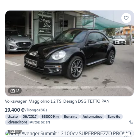
18
Volkswagen Maggiolino 1.2 TSI Design DSG TETTO PAN
19.400 €
Villongo
(
BG
)
Usato
06/2017
63800 Km
Benzina
Automatico
Euro 6e
Rivenditore
AutoDoc srl
18