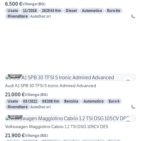
6.500 €
Villongo
(
BG
)
Usato
11/2018
262543 Km
Diesel
Automatico
Euro 6e
Rivenditore
AutoDoc srl
15
Audi A1 SPB 30 TFSI S tronic Admired Advanced
21.000 €
Villongo
(
BG
)
Usato
03/2022
69208 Km
Benzina
Automatico
Euro 6
Rivenditore
AutoDoc srl
20
Volkswagen Maggiolino Cabrio 1.2 TSI DSG 105CV DES
21.900 €
Villongo
(
BG
)