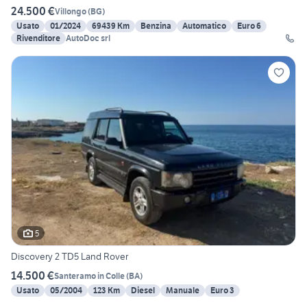
24.500 €
Villongo
(
BG
)
Usato
01/2024
69439 Km
Benzina
Automatico
Euro 6
Rivenditore
AutoDoc srl
5
Discovery 2 TD5 Land Rover
14.500 €
Santeramo in Colle
(
BA
)
Usato
05/2004
123 Km
Diesel
Manuale
Euro 3