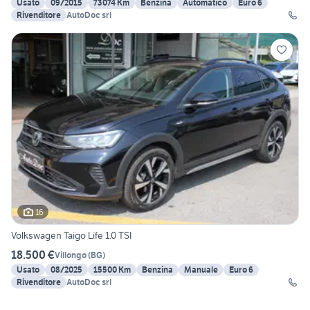
Usato
09/2015
73074 Km
Benzina
Automatico
Euro 6
Rivenditore
AutoDoc srl
16
Volkswagen Taigo Life 1.0 TSI
18.500 €
Villongo
(
BG
)
Usato
08/2025
15500 Km
Benzina
Manuale
Euro 6
Rivenditore
AutoDoc srl