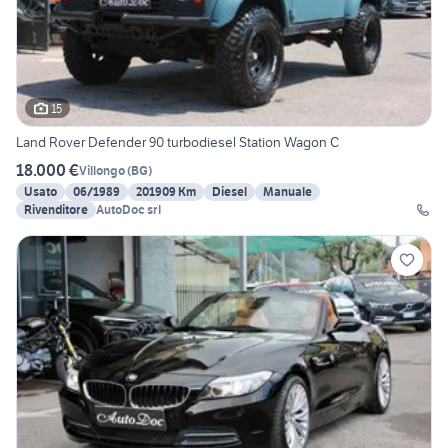
15
Land Rover Defender 90 turbodiesel Station Wagon C
18.000 €
Villongo
(
BG
)
Usato
06/1989
201909 Km
Diesel
Manuale
Rivenditore
AutoDoc srl