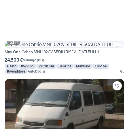
21
Mini One Cabrio MNI 102CV SEDILI RISCALDATI FULL L
24.500 €
Villongo
(
BG
)
Usato
05/2021
29010 Km
Benzina
Manuale
Euro 6e
Rivenditore
AutoDoc srl