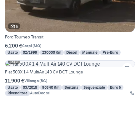
6
Ford Tourneo Transit
6.200 €
Carpi
(
MO
)
Usato
02/1999
230000 Km
Diesel
Manuale
Pre-Euro
3
Fiat 500X 1.4 MultiAir 140 CV DCT Lounge
11.900 €
Villongo
(
BG
)
Usato
03/2018
90340 Km
Benzina
Sequenziale
Euro 6
Rivenditore
AutoDoc srl