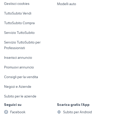
altro
Gestisci cookies
Modelli auto
Case vacanza
TuttoSubito Vendi
Uffici e Locali
TuttoSubito Compra
commerciali
Servizio TuttoSubito
elettronica
per la casa e la
sports e hobby
Servizio TuttoSubito per
persona
Informatica
Animali
Professionisti
Arredamento e
Console e
Accessori per
Casalinghi
Inserisci annuncio
Videogiochi
animali
Elettrodomestici
Promuovi annuncio
Audio/Video
Musica e Film
Giardino e Fai da te
Consigli per la vendita
Fotografia
Libri e Riviste
Abbigliamento e
Negozi e Aziende
Telefonia
Strumenti Musicali
Accessori
Subito per le aziende
Sports
Tutto per i bambini
Seguici su
Scarica gratis l'App
Biciclette
Facebook
Subito per Android