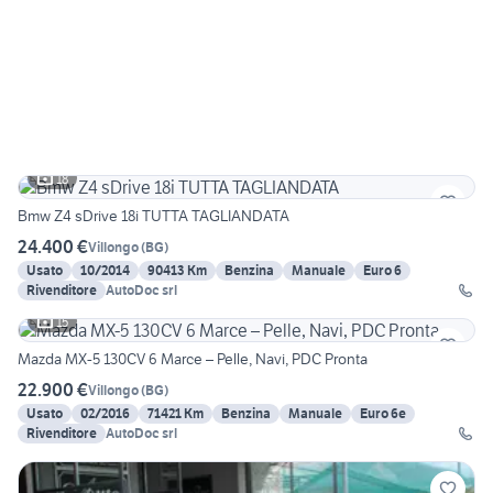
18
Bmw Z4 sDrive 18i TUTTA TAGLIANDATA
24.400 €
Villongo
(
BG
)
Usato
10/2014
90413 Km
Benzina
Manuale
Euro 6
Rivenditore
AutoDoc srl
15
Mazda MX-5 130CV 6 Marce – Pelle, Navi, PDC Pronta
22.900 €
Villongo
(
BG
)
Usato
02/2016
71421 Km
Benzina
Manuale
Euro 6e
Rivenditore
AutoDoc srl