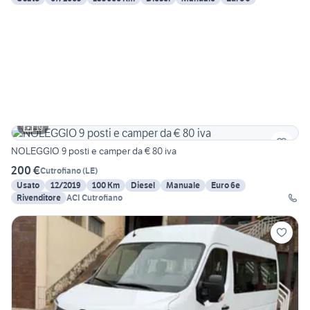
19
NOLEGGIO 9 posti e camper da € 80 iva
200 €
Cutrofiano
(
LE
)
Usato
12/2019
100 Km
Diesel
Manuale
Euro 6e
Rivenditore
ACI Cutrofiano