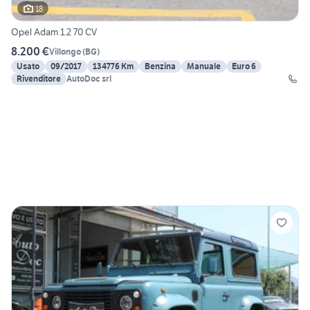
18
Opel Adam 1.2 70 CV
8.200 €
Villongo
(
BG
)
Usato
09/2017
134776 Km
Benzina
Manuale
Euro 6
Rivenditore
AutoDoc srl