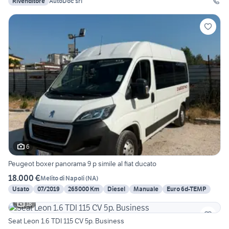
Rivenditore
AutoDoc srl
6
Peugeot boxer panorama 9 p simile al fiat ducato
18.000 €
Melito di Napoli
(
NA
)
Usato
07/2019
265000 Km
Diesel
Manuale
Euro 6d-TEMP
18
Seat Leon 1.6 TDI 115 CV 5p. Business