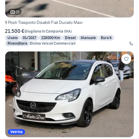
15
9 Posti Trasporto Disabili Fiat Ducato Maxi
21.500 €
Giugliano in Campania
(
NA
)
Usato
01/2017
228000 Km
Diesel
Manuale
Euro 6
Rivenditore
Elvima Veicoli Commerciali
Vetrina