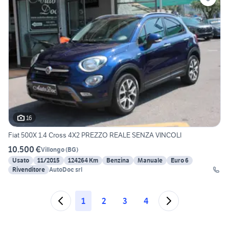
16
Fiat 500X 1.4 Cross 4X2 PREZZO REALE SENZA VINCOLI
10.500 €
Villongo
(
BG
)
Usato
11/2015
124264 Km
Benzina
Manuale
Euro 6
Rivenditore
AutoDoc srl
1
2
3
4