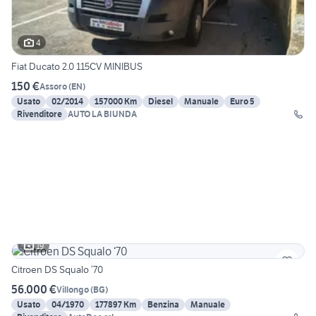
4
Fiat Ducato 2.0 115CV MINIBUS
150 €
Assoro
(
EN
)
Usato
02/2014
157000 Km
Diesel
Manuale
Euro 5
Rivenditore
AUTO LA BIUNDA
19
Citroen DS Squalo ‘70
56.000 €
Villongo
(
BG
)
Usato
04/1970
177897 Km
Benzina
Manuale