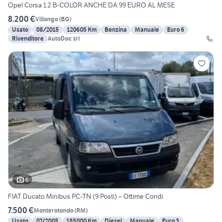
Opel Corsa 1.2 B-COLOR ANCHE DA 99 EURO AL MESE
8.200 €
Villongo
(
BG
)
Usato
08/2015
120605 Km
Benzina
Manuale
Euro 6
Rivenditore
AutoDoc srl
6
FIAT Ducato Minibus PC-TN (9 Posti) – Ottime Condi
7.500 €
Monterotondo
(
RM
)
Usato
07/2005
185000 Km
Diesel
Manuale
Euro 3