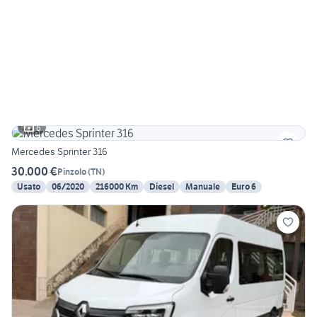
6
Mercedes Sprinter 316
30.000 €
Pinzolo
(
TN
)
Usato
06/2020
216000 Km
Diesel
Manuale
Euro 6