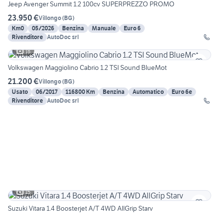
Jeep Avenger Summit 1.2 100cv SUPERPREZZO PROMO
23.950 €
Villongo
(
BG
)
Km0
05/2026
Benzina
Manuale
Euro 6
Rivenditore
AutoDoc srl
18
Volkswagen Maggiolino Cabrio 1.2 TSI Sound BlueMot
21.200 €
Villongo
(
BG
)
Usato
06/2017
116800 Km
Benzina
Automatico
Euro 6e
Rivenditore
AutoDoc srl
15
Suzuki Vitara 1.4 Boosterjet A/T 4WD AllGrip Starv