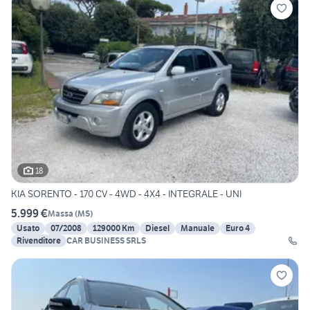
18
KIA SORENTO - 170 CV - 4WD - 4X4 - INTEGRALE - UNI
5.999 €
Massa
(
MS
)
Usato
07/2008
129000 Km
Diesel
Manuale
Euro 4
Rivenditore
CAR BUSINESS SRLS