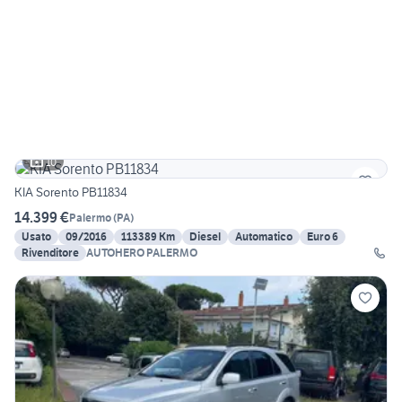
10
KIA Sorento PB11834
14.399 €
Palermo
(
PA
)
Usato
09/2016
113389 Km
Diesel
Automatico
Euro 6
Rivenditore
AUTOHERO PALERMO