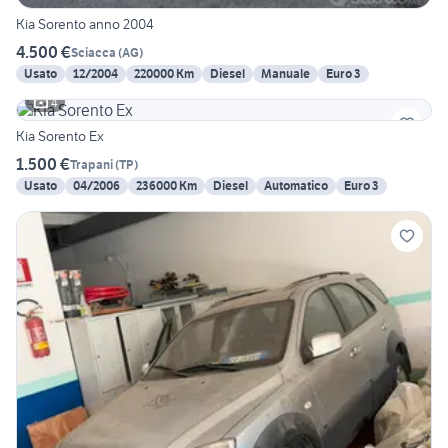
Kia Sorento anno 2004
4.500 €
Sciacca
(
AG
)
Usato
12/2004
220000 Km
Diesel
Manuale
Euro 3
4
Kia Sorento Ex
1.500 €
Trapani
(
TP
)
Usato
04/2006
236000 Km
Diesel
Automatico
Euro 3