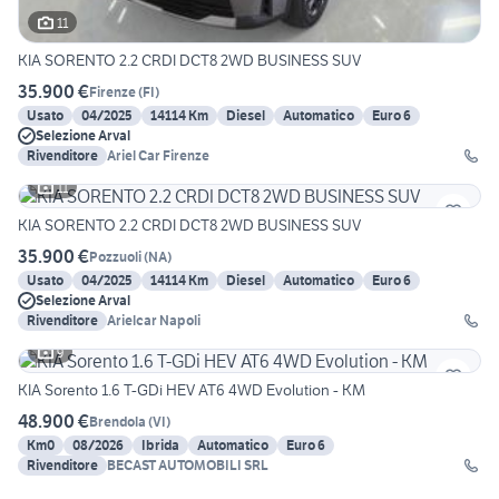
11
KIA SORENTO 2.2 CRDI DCT8 2WD BUSINESS SUV
35.900 €
Firenze
(
FI
)
Usato
04/2025
14114 Km
Diesel
Automatico
Euro 6
Selezione Arval
Rivenditore
Ariel Car Firenze
11
KIA SORENTO 2.2 CRDI DCT8 2WD BUSINESS SUV
35.900 €
Pozzuoli
(
NA
)
Usato
04/2025
14114 Km
Diesel
Automatico
Euro 6
Selezione Arval
Rivenditore
Arielcar Napoli
9
KIA Sorento 1.6 T-GDi HEV AT6 4WD Evolution - KM
48.900 €
Brendola
(
VI
)
Km0
08/2026
Ibrida
Automatico
Euro 6
Rivenditore
BECAST AUTOMOBILI SRL