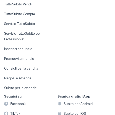
Case vacanza
TuttoSubito Vendi
Uffici e Locali
TuttoSubito Compra
commerciali
Servizio TuttoSubito
elettronica
per la casa e la
sports e hobby
Servizio TuttoSubito per
persona
Informatica
Animali
Professionisti
Arredamento e
Console e
Accessori per
Casalinghi
Inserisci annuncio
Videogiochi
animali
Elettrodomestici
Promuovi annuncio
Audio/Video
Musica e Film
Giardino e Fai da te
Consigli per la vendita
Fotografia
Libri e Riviste
Abbigliamento e
Negozi e Aziende
Telefonia
Strumenti Musicali
Accessori
Subito per le aziende
Sports
Tutto per i bambini
Seguici su
Scarica gratis l'App
Biciclette
Facebook
Subito per Android
Collezionismo
TikTok
Subito per iOS