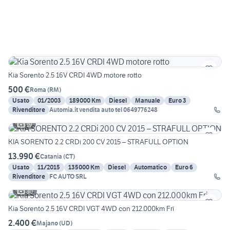
Kia Sorento 2.5 16V CRDI 4WD motore rotto
500 €
Roma
(
RM
)
Usato
01/2003
189000 Km
Diesel
Manuale
Euro 3
Rivenditore
Automia.it vendita auto tel 0649776248
19
KIA SORENTO 2.2 CRDi 200 CV 2015 – STRAFULL OPTION
13.990 €
Catania
(
CT
)
Usato
11/2015
135000 Km
Diesel
Automatico
Euro 6
Rivenditore
FC AUTO SRL
30
Kia Sorento 2.5 16V CRDI VGT 4WD con 212.000km Fri
2.400 €
Majano
(
UD
)