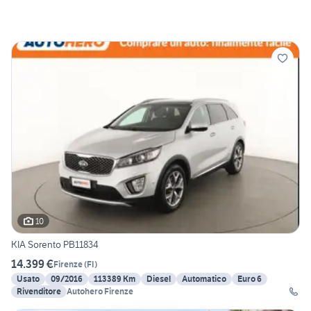
10
KIA Sorento PB11834
14.399 €
Firenze
(
FI
)
Usato
09/2016
113389 Km
Diesel
Automatico
Euro 6
Rivenditore
Autohero Firenze