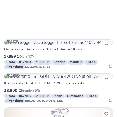
18
Dacia Jogger Dacia Jogger 1.0 tce Extreme 110cv 7P
17.999 €
Olbia
(
OT
)
Usato
05/2023
25000 Km
Benzina
Manuale
Euro 6
Rivenditore
SOLMAUTO SRLS
20
KIA Sorento 1.6 T-GDi HEV AT6 4WD Evolution - AZ
38.900 €
Brendola
(
VI
)
Usato
04/2025
61000 Km
Ibrida
Automatico
Euro 6
Rivenditore
BECAST AUTOMOBILI SRL