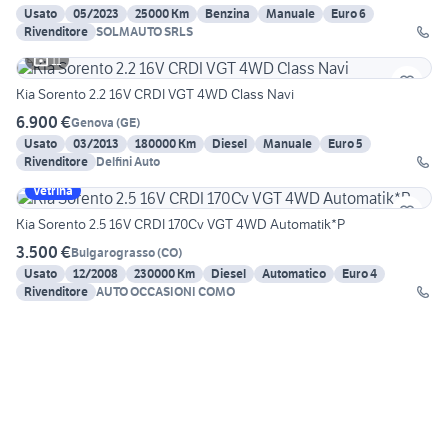
Usato
05/2023
25000 Km
Benzina
Manuale
Euro 6
Rivenditore
SOLMAUTO SRLS
11
Kia Sorento 2.2 16V CRDI VGT 4WD Class Navi
6.900 €
Genova
(
GE
)
Usato
03/2013
180000 Km
Diesel
Manuale
Euro 5
Rivenditore
Delfini Auto
Vetrina
Kia Sorento 2.5 16V CRDI 170Cv VGT 4WD Automatik*P
3.500 €
Bulgarograsso
(
CO
)
Usato
12/2008
230000 Km
Diesel
Automatico
Euro 4
Rivenditore
AUTO OCCASIONI COMO