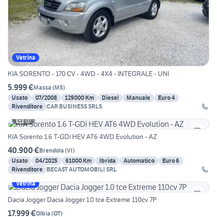
Vetrina
KIA SORENTO - 170 CV - 4WD - 4X4 - INTEGRALE - UNI
5.999 €
Massa
(
MS
)
Usato
07/2008
129000 Km
Diesel
Manuale
Euro 4
Rivenditore
CAR BUSINESS SRLS
20
KIA Sorento 1.6 T-GDi HEV AT6 4WD Evolution - AZ
40.900 €
Brendola
(
VI
)
Usato
04/2025
61000 Km
Ibrida
Automatico
Euro 6
Rivenditore
BECAST AUTOMOBILI SRL
Vetrina
Dacia Jogger Dacia Jogger 1.0 tce Extreme 110cv 7P
17.999 €
Olbia
(
OT
)