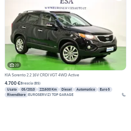
20
KIA Sorento 2.2 16V CRDI VGT 4WD Active
4.700 €
Brescia
(
BS
)
Usato
05/2010
221600 Km
Diesel
Automatico
Euro 5
Rivenditore
EUROSERVIZI TOP GARAGE