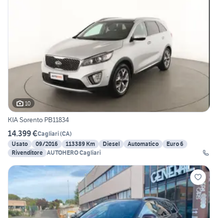
10
KIA Sorento PB11834
14.399 €
Cagliari
(
CA
)
Usato
09/2016
113389 Km
Diesel
Automatico
Euro 6
Rivenditore
AUTOHERO Cagliari