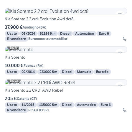
Kia Sorento 2.2 crdi Evolution 4wd dct8
37.900 €
Modugno
(
BA
)
Usato
05/2024
51156 Km
Diesel
Automatico
Euro 6
Rivenditore
Euromotor automobili srl
6
Kia Sorento
10.000 €
Faenza
(
RA
)
Usato
02/2014
223000 Km
Diesel
Manuale
Euro 6b
19
Kia Sorento 2.2 CRDi AWD Rebel
205 €
Catania
(
CT
)
Usato
11/2015
135000 Km
Diesel
Automatico
Euro 6
Rivenditore
FC AUTO SRL