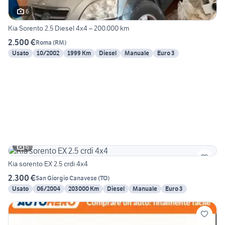
6
Kia Sorento 2.5 Diesel 4x4 – 200.000 km
2.500 €
Roma
(
RM
)
Usato
10/2002
1999 Km
Diesel
Manuale
Euro 3
6
Kia sorento EX 2.5 crdi 4x4
2.300 €
San Giorgio Canavese
(
TO
)
Usato
06/2004
203000 Km
Diesel
Manuale
Euro 3