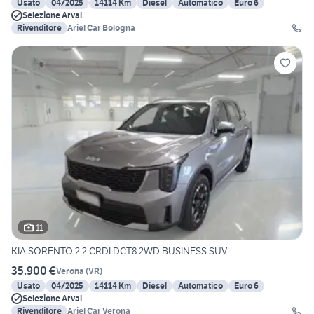
Usato
04/2025
14114 Km
Diesel
Automatico
Euro 6
Selezione Arval
Rivenditore
Ariel Car Bologna
11
KIA SORENTO 2.2 CRDI DCT8 2WD BUSINESS SUV
35.900 €
Verona
(
VR
)
Usato
04/2025
14114 Km
Diesel
Automatico
Euro 6
Selezione Arval
Rivenditore
Ariel Car Verona