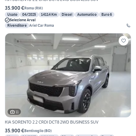
35.900 €
Roma
(
RM
)
Usato
04/2025
14114 Km
Diesel
Automatico
Euro 6
Selezione Arval
Rivenditore
Ariel Car Roma
11
KIA SORENTO 2.2 CRDI DCT8 2WD BUSINESS SUV
35.900 €
Bentivoglio
(
BO
)