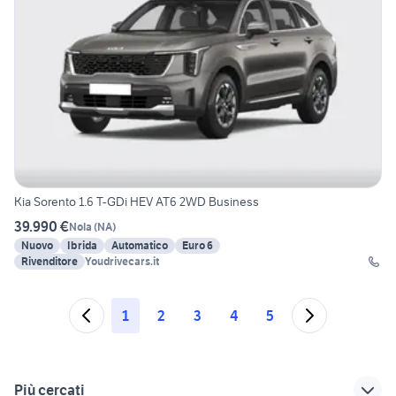
Kia Sorento 1.6 T-GDi HEV AT6 2WD Business
39.990 €
Nola
(
NA
)
Nuovo
Ibrida
Automatico
Euro 6
Rivenditore
Youdrivecars.it
1
2
3
4
5
Più cercati