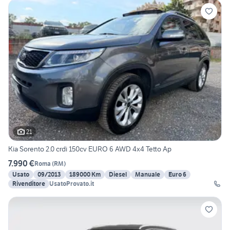
21
Kia Sorento 2.0 crdi 150cv EURO 6 AWD 4x4 Tetto Ap
7.990 €
Roma
(
RM
)
Usato
09/2013
189000 Km
Diesel
Manuale
Euro 6
Rivenditore
UsatoProvato.it