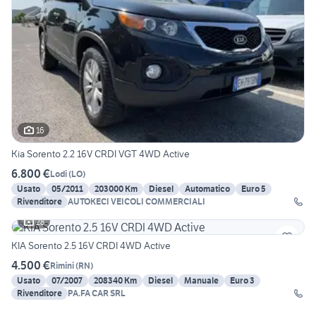
16
Kia Sorento 2.2 16V CRDI VGT 4WD Active
6.800 €
Lodi
(
LO
)
Usato
05/2011
203000 Km
Diesel
Automatico
Euro 5
Rivenditore
AUTOKECI VEICOLI COMMERCIALI
28
KIA Sorento 2.5 16V CRDI 4WD Active
4.500 €
Rimini
(
RN
)
Usato
07/2007
208340 Km
Diesel
Manuale
Euro 3
Rivenditore
PA.FA CAR SRL